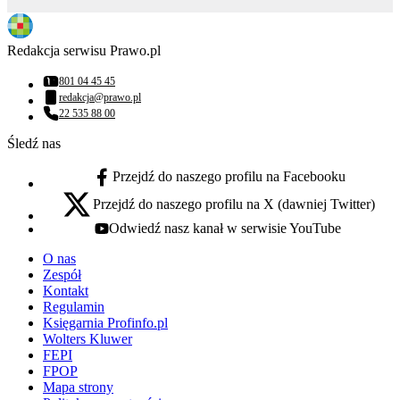
Redakcja serwisu Prawo.pl
801 04 45 45
Numer telefonu:
redakcja@prawo.pl
Adres email:
22 535 88 00
Numer telefonu:
Śledź nas
Przejdź do naszego profilu na Facebooku
facebook - otwiera się w nowej karcie
Przejdź do naszego profilu na X (dawniej Twitter)
x - otwiera się w nowej karcie
Odwiedź nasz kanał w serwisie YouTube
youtube - otwiera się w nowej karcie
O nas
Zespół
Kontakt
Regulamin
Księgarnia Profinfo.pl
Wolters Kluwer
FEPI
FPOP
Mapa strony