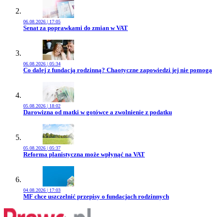
06.08.2026 | 17:05
Przejdź do artykułu:
Senat za poprawkami do zmian w VAT
06.08.2026 | 05:34
Przejdź do artykułu:
Co dalej z fundacją rodzinną? Chaotyczne zapowiedzi jej nie pomogą
05.08.2026 | 18:02
Przejdź do artykułu:
Darowizna od matki w gotówce a zwolnienie z podatku
05.08.2026 | 05:37
Przejdź do artykułu:
Reforma planistyczna może wpłynąć na VAT
04.08.2026 | 17:03
Przejdź do artykułu:
MF chce uszczelnić przepisy o fundacjach rodzinnych