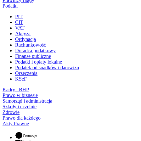
Prawnicy i sądy
Podatki
PIT
CIT
VAT
Akcyza
Ordynacja
Rachunkowość
Doradca podatkowy
Finanse publiczne
Podatki i opłaty lokalne
Podatek od spadków i darowizn
Orzeczenia
KSeF
Kadry i BHP
Prawo w biznesie
Samorząd i administracja
Szkoły i uczelnie
Zdrowie
Prawo dla każdego
Akty Prawne
- otwiera się w nowej karcie
Promocje