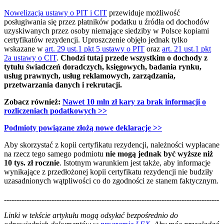
Nowelizacja ustawy o PIT i CIT
przewiduje możliwość
posługiwania się przez płatników podatku u źródła od dochodów
uzyskiwanych przez osoby niemające siedziby w Polsce kopiami
certyfikatów rezydencji. Uproszczenie objęło jednak tylko
wskazane w
art. 29 ust.1 pkt 5 ustawy o PIT
oraz
art. 21 ust.1 pkt
2a ustawy o CIT
.
Chodzi tutaj przede wszystkim o dochody z
tytułu świadczeń doradczych, księgowych, badania rynku,
usług prawnych, usług reklamowych, zarządzania,
przetwarzania danych i rekrutacji.
Zobacz również:
Nawet 10 mln zł kary za brak informacji o
rozliczeniach podatkowych
>>
Podmioty powiązane złożą nowe deklaracje
>>
Aby skorzystać z kopii certyfikatu rezydencji, należności wypłacane
na rzecz tego samego podmiotu
nie mogą jednak być wyższe niż
10 tys. zł rocznie
. Istotnym warunkiem jest także, aby informacje
wynikające z przedłożonej kopii certyfikatu rezydencji nie budziły
uzasadnionych wątpliwości co do zgodności ze stanem faktycznym.
--------------------------------------------------------------------------------------
--------------------------------------------------------
Linki w tekście artykułu mogą odsyłać bezpośrednio do