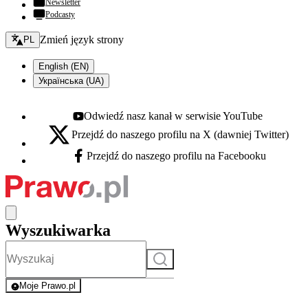
Newsletter
Podcasty
Zmień język - bieżący:
Zmień język strony
PL
English (EN)
Українська (UA)
Odwiedź nasz kanał w serwisie YouTube
Youtube - otwiera się w nowej karcie
Przejdź do naszego profilu na X (dawniej Twitter)
X - otwiera się w nowej karcie
Przejdź do naszego profilu na Facebooku
Facebook - otwiera się w nowej karcie
Wyszukiwarka
Szukaj
Moje Prawo.pl
- rejestracja i logowanie do serwisu