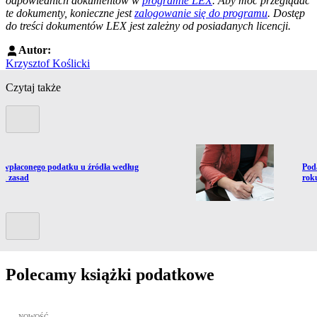
odpowiednich dokumentów w
programie LEX
. Aby móc przeglądać
te dokumenty, konieczne jest
zalogowanie się do programu
. Dostęp
do treści dokumentów LEX jest zależny od posiadanych licencji.
Autor:
Krzysztof Koślicki
Czytaj także
Poprzedni slide
ź do artykułu:
Prze
 wpłaconego podatku u źródła według
Pod
h zasad
rok
Kolejny slide
Polecamy książki podatkowe
Przejdź do: JPK_VAT krok po kroku ebook, Patrycja Kubiesa - otw
NOWOŚĆ