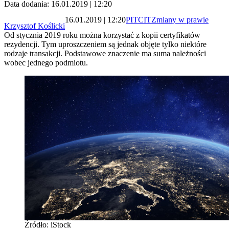
Data dodania: 16.01.2019 | 12:20
16.01.2019 | 12:20
PIT
CIT
Zmiany w prawie
Krzysztof Koślicki
Od stycznia 2019 roku można korzystać z kopii certyfikatów
rezydencji. Tym uproszczeniem są jednak objęte tylko niektóre
rodzaje transakcji. Podstawowe znaczenie ma suma należności
wobec jednego podmiotu.
Źródło: iStock