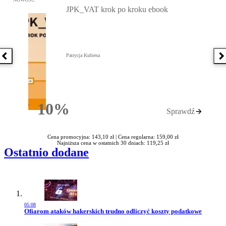
JPK_VAT krok po kroku ebook
Patrycja Kubiesa
Poprzednia książka
N
10%
Sprawdź
Rabatu
Cena promocyjna: 143,10 zł |
Cena regularna: 159,00 zł
Najniższa cena w ostatnich 30 dniach: 119,25 zł
Ostatnio dodane
05:08
Przejdź do artykułu:
Ofiarom ataków hakerskich trudno odliczyć koszty podatkowe