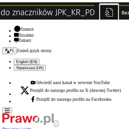
- otwiera się w nowej karcie
Promocje
Newsletter
Podcasty
Zmień język - bieżący:
Zmień język strony
PL
English (EN)
Українська (UA)
Odwiedź nasz kanał w serwisie YouTube
Youtube - otwiera się w nowej karcie
Przejdź do naszego profilu na X (dawniej Twitter)
X - otwiera się w nowej karcie
Przejdź do naszego profilu na Facebooku
Facebook - otwiera się w nowej karcie