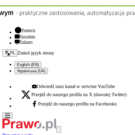
- otwiera się w nowej karcie
Promocje
Newsletter
Podcasty
Zmień język - bieżący:
Zmień język strony
PL
English (EN)
Українська (UA)
Odwiedź nasz kanał w serwisie YouTube
Youtube - otwiera się w nowej karcie
Przejdź do naszego profilu na X (dawniej Twitter)
X - otwiera się w nowej karcie
Przejdź do naszego profilu na Facebooku
Facebook - otwiera się w nowej karcie