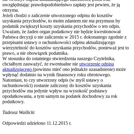
uwzględniając prawdopodobieństwo zapłaty jest pewien, że ją
otrzyma.
Jeżeli chodzi o zaliczenie utworzonego odpisu do kosztów
uzyskania przychodów, to moim zdaniem nie ma przymusu by
podatnik zwiększył koszty uzyskania przychodów o ten odpis.
Uważam, że żaden organ podatkowy nie będzie kwestionował
Państwa decyzji o nie zaliczeniu w 2015 r. dokonanego zgodnie z
przepisami ustawy o rachunkowości odpisu aktualizującego
wierzytelność do kosztów uzyskania przychodów, ponieważ jest to
prawo, a nie obowiązek podatnika.
W stosunku do ostatniego stwierdzenia naszego Czytelnika,
chciałbym zauważyć, że ewentualne nie
utworzenie odpisu
aktualizującego
(powinno mieć ono jednakże uzasadnienie) może
wpłynąć dodatnio na wynik finansowy roku obrotowego.
Natomiast, to czy utworzony odpis (w myśl ustawy o
rachunkowości) zostanie zaliczony do kosztów uzyskania
przychodów ma jedynie wpływ na wysokość podstawy
opodatkowania, a tym samym na podatek dochodowy za rok
podatkowy.
Tadeusz Waślicki
Odpowiedzi udzielono 11.12.2015 r.