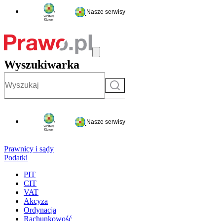
Nasze serwisy
Wyszukiwarka
Szukaj
Nasze serwisy
Prawnicy i sądy
Podatki
PIT
CIT
VAT
Akcyza
Ordynacja
Rachunkowość