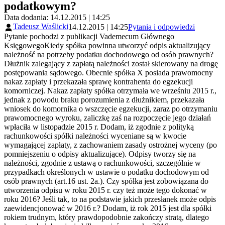
podatkowym?
Data dodania: 14.12.2015 | 14:25
Tadeusz Waślicki
14.12.2015 | 14:25
Pytania i odpowiedzi
Pytanie pochodzi z publikacji Vademecum Głównego
KsięgowegoKiedy spółka powinna utworzyć odpis aktualizujący
należność na potrzeby podatku dochodowego od osób prawnych?
Dłużnik zalegający z zapłatą należności został skierowany na drogę
postępowania sądowego. Obecnie spółka X posiada prawomocny
nakaz zapłaty i przekazała sprawę kontrahenta do egzekucji
komorniczej. Nakaz zapłaty spółka otrzymała we wrześniu 2015 r.,
jednak z powodu braku porozumienia z dłużnikiem, przekazała
wniosek do komornika o wszczęcie egzekucji, zaraz po otrzymaniu
prawomocnego wyroku, zaliczkę zaś na rozpoczęcie jego działań
wpłaciła w listopadzie 2015 r. Dodam, iż zgodnie z polityką
rachunkowości spółki należności wyceniane są w kwocie
wymagającej zapłaty, z zachowaniem zasady ostrożnej wyceny (po
pomniejszeniu o odpisy aktualizujące). Odpisy tworzy się na
należności, zgodnie z ustawą o rachunkowości, szczególnie w
przypadkach określonych w ustawie o podatku dochodowym od
osób prawnych (art.16 ust. 2a.). Czy spółka jest zobowiązana do
utworzenia odpisu w roku 2015 r. czy też może tego dokonać w
roku 2016? Jeśli tak, to na podstawie jakich przesłanek może odpis
zaewidencjonować w 2016 r.? Dodam, iż rok 2015 jest dla spółki
rokiem trudnym, który prawdopodobnie zakończy stratą, dlatego