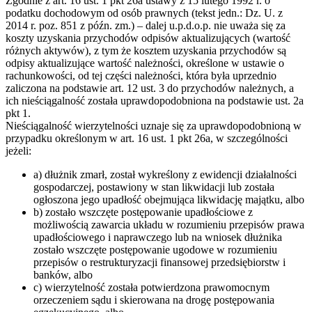
Zgodnie z art. 16 ust. 1 pkt 26a ustawy z 15 lutego 1992 r. o
podatku dochodowym od osób prawnych (tekst jedn.: Dz. U. z
2014 r. poz. 851 z późn. zm.) – dalej u.p.d.o.p. nie uważa się za
koszty uzyskania przychodów odpisów aktualizujących (wartość
różnych aktywów), z tym że kosztem uzyskania przychodów są
odpisy aktualizujące wartość należności, określone w ustawie o
rachunkowości, od tej części należności, która była uprzednio
zaliczona na podstawie art. 12 ust. 3 do przychodów należnych, a
ich nieściągalność została uprawdopodobniona na podstawie ust. 2a
pkt 1.
Nieściągalność wierzytelności uznaje się za uprawdopodobnioną w
przypadku określonym w art. 16 ust. 1 pkt 26a, w szczególności
jeżeli:
a) dłużnik zmarł, został wykreślony z ewidencji działalności
gospodarczej, postawiony w stan likwidacji lub została
ogłoszona jego upadłość obejmująca likwidację majątku, albo
b) zostało wszczęte postępowanie upadłościowe z
możliwością zawarcia układu w rozumieniu przepisów prawa
upadłościowego i naprawczego lub na wniosek dłużnika
zostało wszczęte postępowanie ugodowe w rozumieniu
przepisów o restrukturyzacji finansowej przedsiębiorstw i
banków, albo
c) wierzytelność została potwierdzona prawomocnym
orzeczeniem sądu i skierowana na drogę postępowania