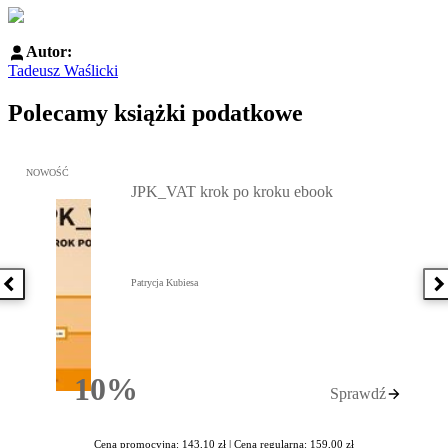
Autor:
Tadeusz Waślicki
Polecamy książki podatkowe
Przejdź do: JPK_VAT krok po kroku ebook, Patrycja Kubiesa - otw
NOWOŚĆ
JPK_VAT krok po kroku ebook
Patrycja Kubiesa
Poprzednia książka
N
10%
Sprawdź
Rabatu
Cena promocyjna: 143,10 zł |
Cena regularna: 159,00 zł