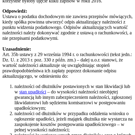
korzystne byłoby ujęcie kilku zapisów w roku 2016.
Odpowiedź:
Ustawa o podatku dochodowym nie zawiera przepisów mówiących,
kiedy spółka powinna utworzyć odpis aktualizujący należności z
punktu widzenia podatkowego. Odpisów aktualizujących wartość
należności należy dokonywać zgodnie z ustawą o rachunkowości, a
nie przepisami podatkowymi.
Uzasadnienie:
Art. 35b ustawy z 29 września 1994 r. o rachunkowości (tekst jedn.:
Dz. U. z 2013 r. poz. 330 z późn. zm.) – dalej u.o.r. stanowi, że
wartość należności aktualizuje się uwzględniając stopień
prawdopodobieństwa ich zapłaty poprzez dokonanie odpisu
aktualizującego, w odniesieniu do:
należności od dłużników postawionych w stan likwidacji lub
w
stan upadłości
– do wysokości należności nieobjętej
gwarancją lub innym zabezpieczeniem należności, zgłoszonej
likwidatorowi lub sędziemu komisarzowi w postępowaniu
upadłościowym;
należności od dłużników w przypadku oddalenia wniosku o
ogłoszenie upadłości, jeżeli majątek dłużnika nie wystarcza na
zaspokojenie kosztów postępowania upadłościowego – w
pełnej wysokości należności;