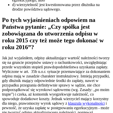
egzekucyjnego, albo
d) wierzytelność jest kwestionowana przez dłużnika na
drodze powództwa sądowego.
Po tych wyjaśnieniach odpowiem na
Państwa pytanie: „Czy spółka jest
zobowiązana do utworzenia odpisu w
roku 2015 czy też może tego dokonać w
roku 2016”?
Jak już wyjaśniłem, odpisy aktualizujące wartość należności tworzy
się na gruncie przepisów ustawy o rachunkowości, uwzględniając
przede wszystkim stopień prawdopodobieństwa uzyskania zapłaty.
Wyliczone w art. 35b u.o.r. sytuacje przemawiające za dokonaniem
odpisu mają w zasadzie charakter instruktażowy. Istnieją przypadki,
gdy dłużnik mający odpowiednie środki do zapłaty, nawet w
przypadku przegrania definitywnie sprawy w sądzie, nie chce
podporządkować się wyrokowi sądowemu (wg. Zasady: „po moim
trupie”) i czeka, aż komornik wyegzekwuje należność, co
spowoduje dodatkowe koszty. Jednak wierzyciel mający korzystny
dla niego, prawomocny wyrok sądowy z
klauzulą wykonalności
i
pewność, że uzyska zapłatę w postępowaniu egzekucyjnym - może
nie tworzyć odpisu aktualizującego należności, ponieważ