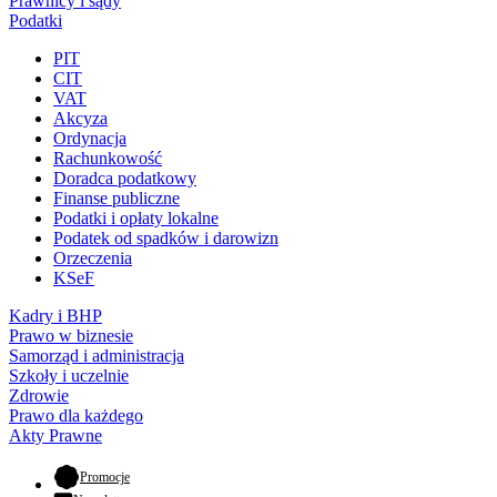
Prawnicy i sądy
Podatki
PIT
CIT
VAT
Akcyza
Ordynacja
Rachunkowość
Doradca podatkowy
Finanse publiczne
Podatki i opłaty lokalne
Podatek od spadków i darowizn
Orzeczenia
KSeF
Kadry i BHP
Prawo w biznesie
Samorząd i administracja
Szkoły i uczelnie
Zdrowie
Prawo dla każdego
Akty Prawne
- otwiera się w nowej karcie
Promocje