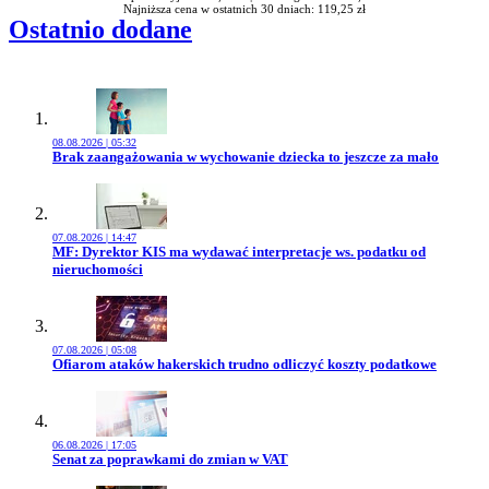
Najniższa cena w ostatnich 30 dniach: 119,25 zł
Ostatnio dodane
08.08.2026 | 05:32
Przejdź do artykułu:
Brak zaangażowania w wychowanie dziecka to jeszcze za mało
07.08.2026 | 14:47
Przejdź do artykułu:
MF: Dyrektor KIS ma wydawać interpretacje ws. podatku od
nieruchomości
07.08.2026 | 05:08
Przejdź do artykułu:
Ofiarom ataków hakerskich trudno odliczyć koszty podatkowe
06.08.2026 | 17:05
Przejdź do artykułu:
Senat za poprawkami do zmian w VAT