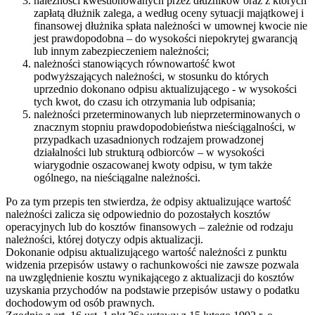
należności kwestionowanych przez dłużników oraz z których
zapłatą dłużnik zalega, a według oceny sytuacji majątkowej i
finansowej dłużnika spłata należności w umownej kwocie nie
jest prawdopodobna – do wysokości niepokrytej gwarancją
lub innym zabezpieczeniem należności;
należności stanowiących równowartość kwot
podwyższających należności, w stosunku do których
uprzednio dokonano odpisu aktualizującego - w wysokości
tych kwot, do czasu ich otrzymania lub odpisania;
należności przeterminowanych lub nieprzeterminowanych o
znacznym stopniu prawdopodobieństwa nieściągalności, w
przypadkach uzasadnionych rodzajem prowadzonej
działalności lub strukturą odbiorców – w wysokości
wiarygodnie oszacowanej kwoty odpisu, w tym także
ogólnego, na nieściągalne należności.
Po za tym przepis ten stwierdza, że odpisy aktualizujące wartość
należności zalicza się odpowiednio do pozostałych kosztów
operacyjnych lub do kosztów finansowych – zależnie od rodzaju
należności, której dotyczy odpis aktualizacji.
Dokonanie odpisu aktualizującego wartość należności z punktu
widzenia przepisów ustawy o rachunkowości nie zawsze pozwala
na uwzględnienie kosztu wynikającego z aktualizacji do kosztów
uzyskania przychodów na podstawie przepisów ustawy o podatku
dochodowym od osób prawnych.