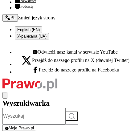
Newsletter
Podcasty
Zmień język - bieżący:
Zmień język strony
PL
English (EN)
Українська (UA)
Odwiedź nasz kanał w serwisie YouTube
Youtube - otwiera się w nowej karcie
Przejdź do naszego profilu na X (dawniej Twitter)
X - otwiera się w nowej karcie
Przejdź do naszego profilu na Facebooku
Facebook - otwiera się w nowej karcie
Wyszukiwarka
Szukaj
Moje Prawo.pl
- rejestracja i logowanie do serwisu