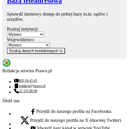
Baza teleadresowa
Sprawdź darmowy dostęp do pełnej bazy m.in. sądów i
urzędów.
Rodzaj instytucji:
Województwo:
Szukaj danych kontaktowych
Redakcja serwisu Prawo.pl
801 04 45 45
Numer telefonu:
redakcja@prawo.pl
Adres email:
22 535 88 00
Numer telefonu:
Śledź nas
Przejdź do naszego profilu na Facebooku
facebook - otwiera się w nowej karcie
Przejdź do naszego profilu na X (dawniej Twitter)
x - otwiera się w nowej karcie
Odwiedź nasz kanał w serwisie YouTube