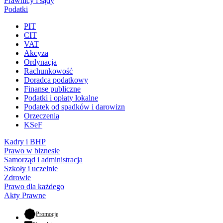
Prawnicy i sądy
Podatki
PIT
CIT
VAT
Akcyza
Ordynacja
Rachunkowość
Doradca podatkowy
Finanse publiczne
Podatki i opłaty lokalne
Podatek od spadków i darowizn
Orzeczenia
KSeF
Kadry i BHP
Prawo w biznesie
Samorząd i administracja
Szkoły i uczelnie
Zdrowie
Prawo dla każdego
Akty Prawne
- otwiera się w nowej karcie
Promocje