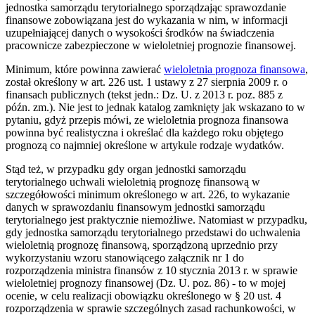
jednostka samorządu terytorialnego sporządzając sprawozdanie
finansowe zobowiązana jest do wykazania w nim, w informacji
uzupełniającej danych o wysokości środków na świadczenia
pracownicze zabezpieczone w wieloletniej prognozie finansowej.
Minimum, które powinna zawierać
wieloletnia prognoza finansowa
,
został określony w art. 226 ust. 1 ustawy z 27 sierpnia 2009 r. o
finansach publicznych (tekst jedn.: Dz. U. z 2013 r. poz. 885 z
późn. zm.). Nie jest to jednak katalog zamknięty jak wskazano to w
pytaniu, gdyż przepis mówi, ze wieloletnia prognoza finansowa
powinna być realistyczna i określać dla każdego roku objętego
prognozą co najmniej określone w artykule rodzaje wydatków.
Stąd też, w przypadku gdy organ jednostki samorządu
terytorialnego uchwali wieloletnią prognozę finansową w
szczegółowości minimum określonego w art. 226, to wykazanie
danych w sprawozdaniu finansowym jednostki samorządu
terytorialnego jest praktycznie niemożliwe. Natomiast w przypadku,
gdy jednostka samorządu terytorialnego przedstawi do uchwalenia
wieloletnią prognozę finansową, sporządzoną uprzednio przy
wykorzystaniu wzoru stanowiącego załącznik nr 1 do
rozporządzenia ministra finansów z 10 stycznia 2013 r. w sprawie
wieloletniej prognozy finansowej (Dz. U. poz. 86) - to w mojej
ocenie, w celu realizacji obowiązku określonego w § 20 ust. 4
rozporządzenia w sprawie szczególnych zasad rachunkowości, w