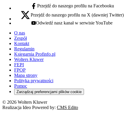
Przejdź do naszego profilu na Facebooku
facebook - otwiera się w nowej karcie
Przejdź do naszego profilu na X (dawniej Twitter)
x - otwiera się w nowej karcie
Odwiedź nasz kanał w serwisie YouTube
youtube - otwiera się w nowej karcie
O nas
Zespół
Kontakt
Regulamin
Księgarnia Profinfo.pl
Wolters Kluwer
FEPI
FPOP
Mapa strony
Polityka prywatności
Pomoc
Zarządzaj preferencjami plików cookie
© 2026 Wolters Kluwer
Realizacja Ideo Powered by:
CMS Edito