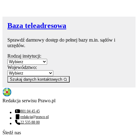
Baza teleadresowa
Sprawdź darmowy dostęp do pełnej bazy m.in. sądów i
urzędów.
Rodzaj instytucji:
Województwo:
Szukaj danych kontaktowych
Redakcja serwisu Prawo.pl
801 04 45 45
Numer telefonu:
redakcja@prawo.pl
Adres email:
22 535 88 00
Numer telefonu:
Śledź nas