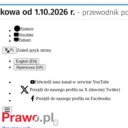
- otwiera się w nowej karcie
Promocje
Newsletter
Podcasty
Zmień język - bieżący:
Zmień język strony
PL
English (EN)
Українська (UA)
Odwiedź nasz kanał w serwisie YouTube
Youtube - otwiera się w nowej karcie
Przejdź do naszego profilu na X (dawniej Twitter)
X - otwiera się w nowej karcie
Przejdź do naszego profilu na Facebooku
Facebook - otwiera się w nowej karcie