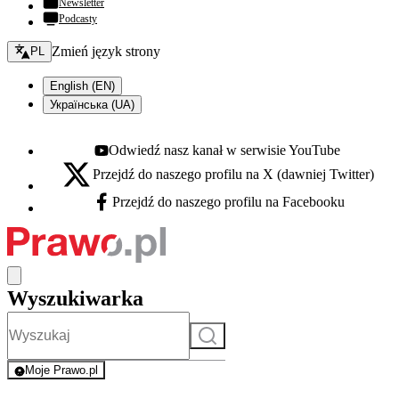
Newsletter
Podcasty
Zmień język - bieżący:
Zmień język strony
PL
English (EN)
Українська (UA)
Odwiedź nasz kanał w serwisie YouTube
Youtube - otwiera się w nowej karcie
Przejdź do naszego profilu na X (dawniej Twitter)
X - otwiera się w nowej karcie
Przejdź do naszego profilu na Facebooku
Facebook - otwiera się w nowej karcie
Wyszukiwarka
Szukaj
Moje Prawo.pl
- rejestracja i logowanie do serwisu