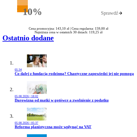
10%
Sprawdź
Rabatu
Cena promocyjna: 143,10 zł |
Cena regularna: 159,00 zł
Najniższa cena w ostatnich 30 dniach: 119,25 zł
Ostatnio dodane
05:34
Przejdź do artykułu:
Co dalej z fundacją rodzinną? Chaotyczne zapowiedzi jej nie pomogą
05.08.2026 | 18:02
Przejdź do artykułu:
Darowizna od matki w gotówce a zwolnienie z podatku
05.08.2026 | 05:37
Przejdź do artykułu:
Reforma planistyczna może wpłynąć na VAT