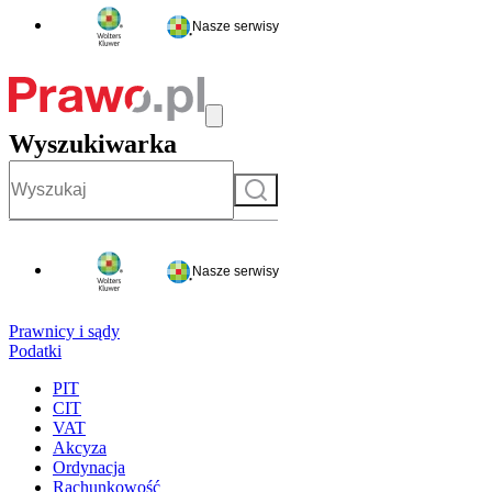
Nasze serwisy
Wyszukiwarka
Szukaj
Nasze serwisy
Prawnicy i sądy
Podatki
PIT
CIT
VAT
Akcyza
Ordynacja
Rachunkowość