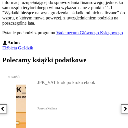
informacji uzupełniającej do sprawozdania finansowego, jednostka
samorządu terytorialnego winna wykazać dane z punktu 11.1
"Wydatki bieżące na wynagrodzenia i składki od nich naliczane" do
wzoru, o którym mowa powyżej, z uwzględnieniem podziału na
poszczególne lata.
Pytanie pochodzi z programu
Vademecum Głównego Księgowego
Autor:
Elżbieta Gaździk
Polecamy książki podatkowe
Przejdź do: JPK_VAT krok po kroku ebook, Patrycja Kubiesa - otw
NOWOŚĆ
JPK_VAT krok po kroku ebook
Patrycja Kubiesa
Poprzednia książka
N