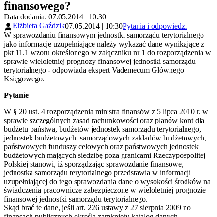
finansowego?
Data dodania: 07.05.2014 | 10:30
Elżbieta Gaździk
07.05.2014 | 10:30
Pytania i odpowiedzi
W sprawozdaniu finansowym jednostki samorządu terytorialnego
jako informacje uzupełniające należy wykazać dane wynikające z
pkt 11.1 wzoru określonego w załączniku nr 1 do rozporządzenia w
sprawie wieloletniej prognozy finansowej jednostki samorządu
terytorialnego - odpowiada ekspert Vademecum Głównego
Księgowego.
Pytanie
W § 20 ust. 4 rozporządzenia ministra finansów z 5 lipca 2010 r. w
sprawie szczególnych zasad rachunkowości oraz planów kont dla
budżetu państwa, budżetów jednostek samorządu terytorialnego,
jednostek budżetowych, samorządowych zakładów budżetowych,
państwowych funduszy celowych oraz państwowych jednostek
budżetowych mających siedzibę poza granicami Rzeczypospolitej
Polskiej stanowi, iż sporządzając sprawozdanie finansowe,
jednostka samorządu terytorialnego przedstawia w informacji
uzupełniającej do tego sprawozdania dane o wysokości środków na
świadczenia pracownicze zabezpieczone w wieloletniej prognozie
finansowej jednostki samorządu terytorialnego.
Skąd brać te dane, jeśli art. 226 ustawy z 27 sierpnia 2009 r.o
finansach publicznych określa zamknięty katalog danych