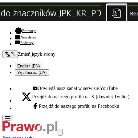
- otwiera się w nowej karcie
Promocje
Newsletter
Podcasty
Zmień język - bieżący:
Zmień język strony
PL
English (EN)
Українська (UA)
Odwiedź nasz kanał w serwisie YouTube
Youtube - otwiera się w nowej karcie
Przejdź do naszego profilu na X (dawniej Twitter)
X - otwiera się w nowej karcie
Przejdź do naszego profilu na Facebooku
Facebook - otwiera się w nowej karcie