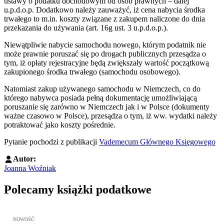
ustawy o podatku dochodowym od osób prawnych – dalej
u.p.d.o.p. Dodatkowo należy zauważyć, iż cena nabycia środka
trwałego to m.in. koszty związane z zakupem naliczone do dnia
przekazania do używania (art. 16g ust. 3 u.p.d.o.p.).
Niewątpliwie nabycie samochodu nowego, którym podatnik nie
może prawnie poruszać się po drogach publicznych przesądza o
tym, iż opłaty rejestracyjne będą zwiększały wartość początkową
zakupionego środka trwałego (samochodu osobowego).
Natomiast zakup używanego samochodu w Niemczech, co do
którego nabywca posiada pełną dokumentację umożliwiającą
poruszanie się zarówno w Niemczech jak i w Polsce (dokumenty
ważne czasowo w Polsce), przesądza o tym, iż ww. wydatki należy
potraktować jako koszty pośrednie.
Pytanie pochodzi z publikacji
Vademecum Głównego Księgowego
Autor:
Joanna Woźniak
Polecamy książki podatkowe
Przejdź do: JPK_VAT krok po kroku ebook, Patrycja Kubiesa - otw
NOWOŚĆ