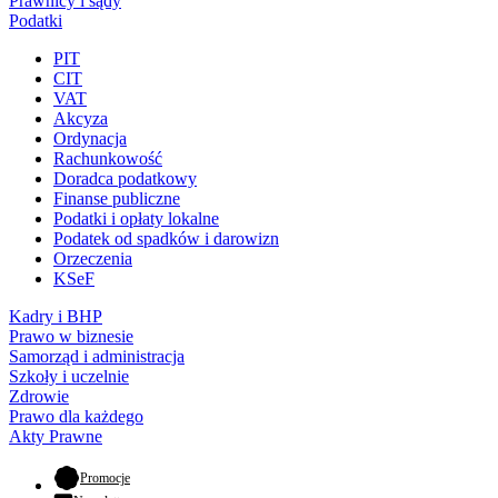
Prawnicy i sądy
Podatki
PIT
CIT
VAT
Akcyza
Ordynacja
Rachunkowość
Doradca podatkowy
Finanse publiczne
Podatki i opłaty lokalne
Podatek od spadków i darowizn
Orzeczenia
KSeF
Kadry i BHP
Prawo w biznesie
Samorząd i administracja
Szkoły i uczelnie
Zdrowie
Prawo dla każdego
Akty Prawne
- otwiera się w nowej karcie
Promocje