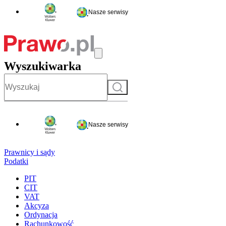
Nasze serwisy
Wyszukiwarka
Szukaj
Nasze serwisy
Prawnicy i sądy
Podatki
PIT
CIT
VAT
Akcyza
Ordynacja
Rachunkowość