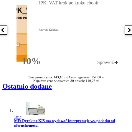
JPK_VAT krok po kroku ebook
Patrycja Kubiesa
Poprzednia książka
N
10%
Sprawdź
Rabatu
Cena promocyjna: 143,10 zł |
Cena regularna: 159,00 zł
Najniższa cena w ostatnich 30 dniach: 119,25 zł
Ostatnio dodane
14:47
Przejdź do artykułu:
MF: Dyrektor KIS ma wydawać interpretacje ws. podatku od
nieruchomości