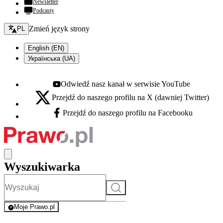
Newsletter
Podcasty
Zmień język - bieżący:
Zmień język strony
PL
English (EN)
Українська (UA)
Odwiedź nasz kanał w serwisie YouTube
Youtube - otwiera się w nowej karcie
Przejdź do naszego profilu na X (dawniej Twitter)
X - otwiera się w nowej karcie
Przejdź do naszego profilu na Facebooku
Facebook - otwiera się w nowej karcie
Wyszukiwarka
Szukaj
Moje Prawo.pl
- rejestracja i logowanie do serwisu