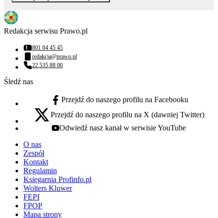
Redakcja serwisu Prawo.pl
801 04 45 45
Numer telefonu:
redakcja@prawo.pl
Adres email:
22 535 88 00
Numer telefonu:
Śledź nas
Przejdź do naszego profilu na Facebooku
facebook - otwiera się w nowej karcie
Przejdź do naszego profilu na X (dawniej Twitter)
x - otwiera się w nowej karcie
Odwiedź nasz kanał w serwisie YouTube
youtube - otwiera się w nowej karcie
O nas
Zespół
Kontakt
Regulamin
Księgarnia Profinfo.pl
Wolters Kluwer
FEPI
FPOP
Mapa strony