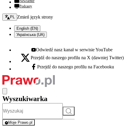
Newsletter
Podcasty
Zmień język - bieżący:
Zmień język strony
PL
English (EN)
Українська (UA)
Odwiedź nasz kanał w serwisie YouTube
Youtube - otwiera się w nowej karcie
Przejdź do naszego profilu na X (dawniej Twitter)
X - otwiera się w nowej karcie
Przejdź do naszego profilu na Facebooku
Facebook - otwiera się w nowej karcie
Wyszukiwarka
Szukaj
Moje Prawo.pl
- rejestracja i logowanie do serwisu