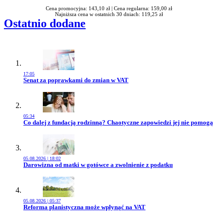
Cena promocyjna: 143,10 zł |
Cena regularna: 159,00 zł
Najniższa cena w ostatnich 30 dniach: 119,25 zł
Ostatnio dodane
17:05
Przejdź do artykułu:
Senat za poprawkami do zmian w VAT
05:34
Przejdź do artykułu:
Co dalej z fundacją rodzinną? Chaotyczne zapowiedzi jej nie pomogą
05.08.2026 | 18:02
Przejdź do artykułu:
Darowizna od matki w gotówce a zwolnienie z podatku
05.08.2026 | 05:37
Przejdź do artykułu:
Reforma planistyczna może wpłynąć na VAT