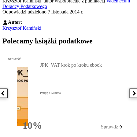
Krzysztof Kamiński, autor współpracuje z publikacją
Vademecum
Doradcy Podatkowego
Odpowiedzi udzielono 7 listopada 2014 r.
Autor:
Krzysztof Kamiński
Polecamy książki podatkowe
Przejdź do: JPK_VAT krok po kroku ebook, Patrycja Kubiesa - otw
NOWOŚĆ
JPK_VAT krok po kroku ebook
Patrycja Kubiesa
Poprzednia książka
N
10%
Sprawdź
Rabatu