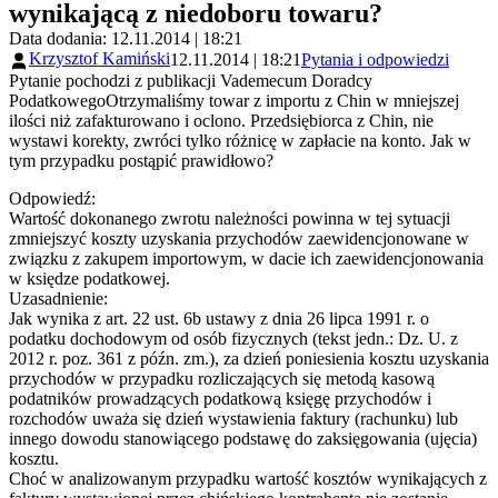
wynikającą z niedoboru towaru?
Data dodania: 12.11.2014 | 18:21
Krzysztof Kamiński
12.11.2014 | 18:21
Pytania i odpowiedzi
Pytanie pochodzi z publikacji Vademecum Doradcy
PodatkowegoOtrzymaliśmy towar z importu z Chin w mniejszej
ilości niż zafakturowano i oclono. Przedsiębiorca z Chin, nie
wystawi korekty, zwróci tylko różnicę w zapłacie na konto. Jak w
tym przypadku postąpić prawidłowo?
Odpowiedź:
Wartość dokonanego zwrotu należności powinna w tej sytuacji
zmniejszyć koszty uzyskania przychodów zaewidencjonowane w
związku z zakupem importowym, w dacie ich zaewidencjonowania
w księdze podatkowej.
Uzasadnienie:
Jak wynika z art. 22 ust. 6b ustawy z dnia 26 lipca 1991 r. o
podatku dochodowym od osób fizycznych (tekst jedn.: Dz. U. z
2012 r. poz. 361 z późn. zm.), za dzień poniesienia kosztu uzyskania
przychodów w przypadku rozliczających się metodą kasową
podatników prowadzących podatkową księgę przychodów i
rozchodów uważa się dzień wystawienia faktury (rachunku) lub
innego dowodu stanowiącego podstawę do zaksięgowania (ujęcia)
kosztu.
Choć w analizowanym przypadku wartość kosztów wynikających z