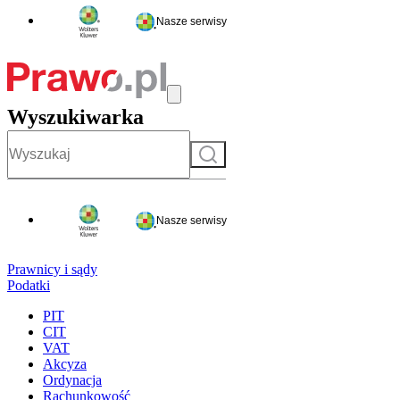
Nasze serwisy
Wyszukiwarka
Szukaj
Nasze serwisy
Prawnicy i sądy
Podatki
PIT
CIT
VAT
Akcyza
Ordynacja
Rachunkowość