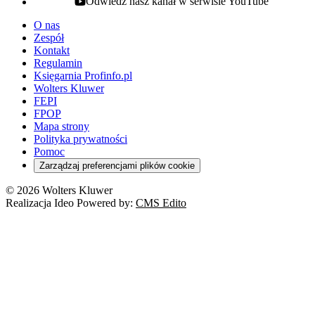
Odwiedź nasz kanał w serwisie YouTube
youtube - otwiera się w nowej karcie
O nas
Zespół
Kontakt
Regulamin
Księgarnia Profinfo.pl
Wolters Kluwer
FEPI
FPOP
Mapa strony
Polityka prywatności
Pomoc
Zarządzaj preferencjami plików cookie
© 2026 Wolters Kluwer
Realizacja Ideo Powered by:
CMS Edito