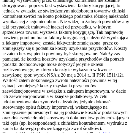
faktury wystawionej przez chińskiego kontrahenta nie zostanie
skorygowana poprzez fakt wystawienia faktury korygującej, to
jednak w związku ze stwierdzonym niedoborem towarów chiński
kontrahent zwróci na konto polskiego podatnika różnicę należności
wynikającej z tego niedoboru. Nie widzę tu żadnych powodów aby
taki przypadek traktować inaczej od przypadku, w którym
sprzedawca towaru wystawia fakturę korygującą. Tak naprawdę
bowiem, pomimo braku faktury korygującej, należność wynikająca
z faktury importowej została faktycznie zmniejszona, przez co
zmniejszyły się u podatnika koszty uzyskania przychodów. Koszty
te zatem bez wątpienia powinny być skorygowane. Należy zaś
pamiętać, że korekta kosztów uzyskania przychodów dla potrzeb
podatku dochodowego może dotyczyć jedynie okresu
rozliczeniowego, w którym koszty te wykazano w kwocie
zawyżonej (por. wyrok NSA z 20 maja 2014 r., II FSK 1511/12).
Wartość zatem dokonanego zwrotu należności powinna w tej
sytuacji zmniejszyć koszty uzyskania przychodów
zaewidencjonowane w związku z zakupem importowym, w dacie
ich zaewidencjonowania w księdze podatkowej. W celu
udokumentowania czynności należałoby jedynie dokonać
stosownego opisu faktury importowej, wskazującego na
zmniejszenie poniesionych na jej podstawie kosztów podatkowych
oraz dołączenie do niej stosownych dokumentów potwierdzających
taki opis (np. korespondencji z chińskim kontrahentem, wydruku z
konta bankowego potwierdzającego zwrot środków).