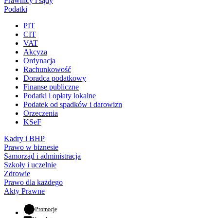
Prawnicy i sądy
Podatki
PIT
CIT
VAT
Akcyza
Ordynacja
Rachunkowość
Doradca podatkowy
Finanse publiczne
Podatki i opłaty lokalne
Podatek od spadków i darowizn
Orzeczenia
KSeF
Kadry i BHP
Prawo w biznesie
Samorząd i administracja
Szkoły i uczelnie
Zdrowie
Prawo dla każdego
Akty Prawne
- otwiera się w nowej karcie
Promocje