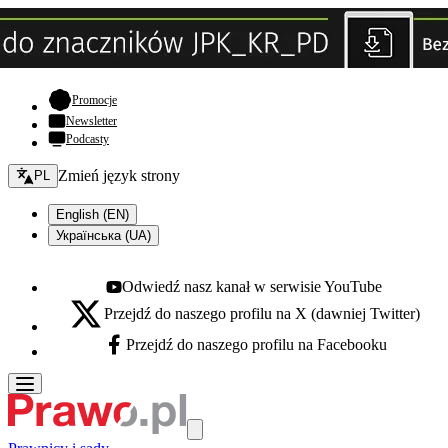
- otwiera się w nowej karcie
Promocje
Newsletter
Podcasty
Zmień język - bieżący:
Zmień język strony
PL
English (EN)
Українська (UA)
Odwiedź nasz kanał w serwisie YouTube
Youtube - otwiera się w nowej karcie
Przejdź do naszego profilu na X (dawniej Twitter)
X - otwiera się w nowej karcie
Przejdź do naszego profilu na Facebooku
Facebook - otwiera się w nowej karcie