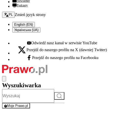
Newsletter
Podcasty
Zmień język - bieżący:
Zmień język strony
PL
English (EN)
Українська (UA)
Odwiedź nasz kanał w serwisie YouTube
Youtube - otwiera się w nowej karcie
Przejdź do naszego profilu na X (dawniej Twitter)
X - otwiera się w nowej karcie
Przejdź do naszego profilu na Facebooku
Facebook - otwiera się w nowej karcie
Wyszukiwarka
Szukaj
Moje Prawo.pl
- rejestracja i logowanie do serwisu