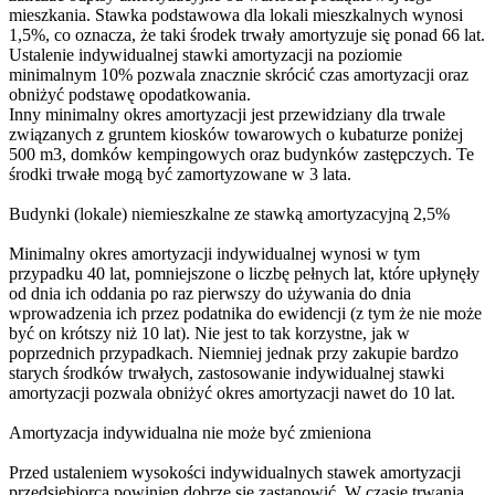
mieszkania. Stawka podstawowa dla lokali mieszkalnych wynosi
1,5%, co oznacza, że taki środek trwały amortyzuje się ponad 66 lat.
Ustalenie indywidualnej stawki amortyzacji na poziomie
minimalnym 10% pozwala znacznie skrócić czas amortyzacji oraz
obniżyć podstawę opodatkowania.
Inny minimalny okres amortyzacji jest przewidziany dla trwale
związanych z gruntem kiosków towarowych o kubaturze poniżej
500 m3, domków kempingowych oraz budynków zastępczych. Te
środki trwałe mogą być zamortyzowane w 3 lata.
Budynki (lokale) niemieszkalne ze stawką amortyzacyjną 2,5%
Minimalny okres amortyzacji indywidualnej wynosi w tym
przypadku 40 lat, pomniejszone o liczbę pełnych lat, które upłynęły
od dnia ich oddania po raz pierwszy do używania do dnia
wprowadzenia ich przez podatnika do ewidencji (z tym że nie może
być on krótszy niż 10 lat). Nie jest to tak korzystne, jak w
poprzednich przypadkach. Niemniej jednak przy zakupie bardzo
starych środków trwałych, zastosowanie indywidualnej stawki
amortyzacji pozwala obniżyć okres amortyzacji nawet do 10 lat.
Amortyzacja indywidualna nie może być zmieniona
Przed ustaleniem wysokości indywidualnych stawek amortyzacji
przedsiębiorca powinien dobrze się zastanowić. W czasie trwania