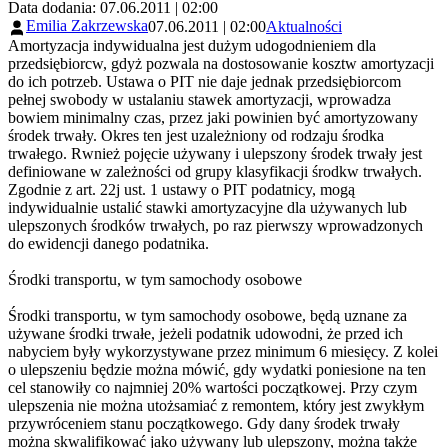
Data dodania: 07.06.2011 | 02:00
Emilia Zakrzewska
07.06.2011 | 02:00
Aktualności
Amortyzacja indywidualna jest dużym udogodnieniem dla
przedsiębiorcw, gdyż pozwala na dostosowanie kosztw amortyzacji
do ich potrzeb. Ustawa o PIT nie daje jednak przedsiębiorcom
pełnej swobody w ustalaniu stawek amortyzacji, wprowadza
bowiem minimalny czas, przez jaki powinien być amortyzowany
środek trwały. Okres ten jest uzależniony od rodzaju środka
trwałego. Rwnież pojęcie używany i ulepszony środek trwały jest
definiowane w zależności od grupy klasyfikacji środkw trwałych.
Zgodnie z art. 22j ust. 1 ustawy o PIT podatnicy, mogą
indywidualnie ustalić stawki amortyzacyjne dla używanych lub
ulepszonych środków trwałych, po raz pierwszy wprowadzonych
do ewidencji danego podatnika.
Środki transportu, w tym samochody osobowe
Środki transportu, w tym samochody osobowe, będą uznane za
używane środki trwałe, jeżeli podatnik udowodni, że przed ich
nabyciem były wykorzystywane przez minimum 6 miesięcy. Z kolei
o ulepszeniu będzie można mówić, gdy wydatki poniesione na ten
cel stanowiły co najmniej 20% wartości początkowej. Przy czym
ulepszenia nie można utożsamiać z remontem, który jest zwykłym
przywróceniem stanu początkowego. Gdy dany środek trwały
można skwalifikować jako używany lub ulepszony, można także