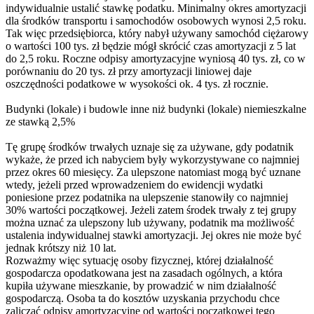
indywidualnie ustalić stawkę podatku. Minimalny okres amortyzacji
dla środków transportu i samochodów osobowych wynosi 2,5 roku.
Tak więc przedsiębiorca, który nabył używany samochód ciężarowy
o wartości 100 tys. zł będzie mógł skrócić czas amortyzacji z 5 lat
do 2,5 roku. Roczne odpisy amortyzacyjne wyniosą 40 tys. zł, co w
porównaniu do 20 tys. zł przy amortyzacji liniowej daje
oszczędności podatkowe w wysokości ok. 4 tys. zł rocznie.
Budynki (lokale) i budowle inne niż budynki (lokale) niemieszkalne
ze stawką 2,5%
Tę grupę środków trwałych uznaje się za używane, gdy podatnik
wykaże, że przed ich nabyciem były wykorzystywane co najmniej
przez okres 60 miesięcy. Za ulepszone natomiast mogą być uznane
wtedy, jeżeli przed wprowadzeniem do ewidencji wydatki
poniesione przez podatnika na ulepszenie stanowiły co najmniej
30% wartości początkowej. Jeżeli zatem środek trwały z tej grupy
można uznać za ulepszony lub używany, podatnik ma możliwość
ustalenia indywidualnej stawki amortyzacji. Jej okres nie może być
jednak krótszy niż 10 lat.
Rozważmy więc sytuację osoby fizycznej, której działalność
gospodarcza opodatkowana jest na zasadach ogólnych, a która
kupiła używane mieszkanie, by prowadzić w nim działalność
gospodarczą. Osoba ta do kosztów uzyskania przychodu chce
zaliczać odpisy amortyzacyjne od wartości początkowej tego