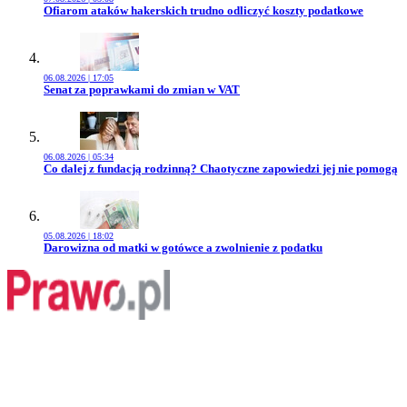
Przejdź do artykułu:
Ofiarom ataków hakerskich trudno odliczyć koszty podatkowe
06.08.2026 | 17:05
Przejdź do artykułu:
Senat za poprawkami do zmian w VAT
06.08.2026 | 05:34
Przejdź do artykułu:
Co dalej z fundacją rodzinną? Chaotyczne zapowiedzi jej nie pomogą
05.08.2026 | 18:02
Przejdź do artykułu:
Darowizna od matki w gotówce a zwolnienie z podatku