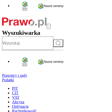
Nasze serwisy
Wyszukiwarka
Szukaj
Nasze serwisy
Prawnicy i sądy
Podatki
PIT
CIT
VAT
Akcyza
Ordynacja
Rachunkowość