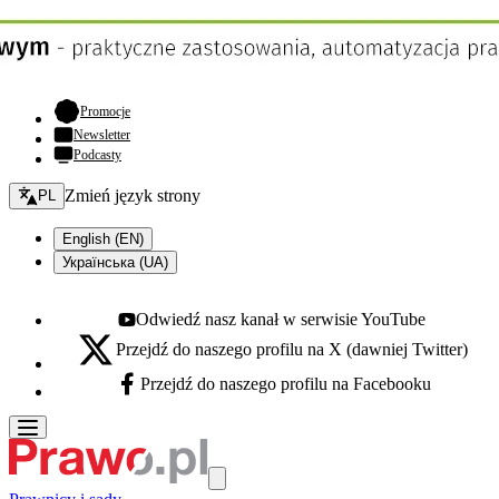
- otwiera się w nowej karcie
Promocje
Newsletter
Podcasty
Zmień język - bieżący:
Zmień język strony
PL
English (EN)
Українська (UA)
Odwiedź nasz kanał w serwisie YouTube
Youtube - otwiera się w nowej karcie
Przejdź do naszego profilu na X (dawniej Twitter)
X - otwiera się w nowej karcie
Przejdź do naszego profilu na Facebooku
Facebook - otwiera się w nowej karcie