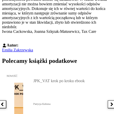
amortyzacji nie można bowiem zmieniać wysokości odpisów
amortyzacyjnych. Dokonuje się ich w równej wartości do końca
miesiąca, w którym następuje zrównanie sumy odpisów
amortyzacyjnych z ich wartością początkową lub w którym
postawiono je w stan likwidacji, zbyto lub stwierdzono ich
niedobór.
Iwona Cackowska, Joanna Szlęzak-Matusewicz, Tax Care
Autor:
Emilia Zakrzewska
Polecamy książki podatkowe
Przejdź do: JPK_VAT krok po kroku ebook, Patrycja Kubiesa - otw
NOWOŚĆ
JPK_VAT krok po kroku ebook
Patrycja Kubiesa
Poprzednia książka
N