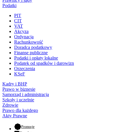
Prawnicy i sądy
Podatki
PIT
CIT
VAT
Akcyza
Ordynacja
Rachunkowość
Doradca podatkowy
Finanse publiczne
Podatki i opłaty lokalne
Podatek od spadków i darowizn
Orzeczenia
KSeF
Kadry i BHP
Prawo w biznesie
Samorząd i administracja
Szkoły i uczelnie
Zdrowie
Prawo dla każdego
Akty Prawne
- otwiera się w nowej karcie
Promocje