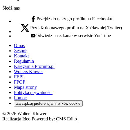
Numer telefonu:
Śledź nas
Przejdź do naszego profilu na Facebooku
facebook - otwiera się w nowej karcie
Przejdź do naszego profilu na X (dawniej Twitter)
x - otwiera się w nowej karcie
Odwiedź nasz kanał w serwisie YouTube
youtube - otwiera się w nowej karcie
O nas
Zespół
Kontakt
Regulamin
Księgarnia Profinfo.pl
Wolters Kluwer
FEPI
FPOP
Mapa strony
Polityka prywatności
Pomoc
Zarządzaj preferencjami plików cookie
© 2026 Wolters Kluwer
Realizacja Ideo Powered by:
CMS Edito