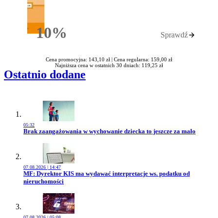
10%
Sprawdź
Rabatu
Cena promocyjna: 143,10 zł |
Cena regularna: 159,00 zł
Najniższa cena w ostatnich 30 dniach: 119,25 zł
Ostatnio dodane
05:32
Przejdź do artykułu:
Brak zaangażowania w wychowanie dziecka to jeszcze za mało
07.08.2026 | 14:47
Przejdź do artykułu:
MF: Dyrektor KIS ma wydawać interpretacje ws. podatku od
nieruchomości
07.08.2026 | 05:08