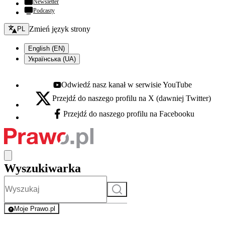
Newsletter
Podcasty
Zmień język - bieżący:
Zmień język strony
PL
English (EN)
Українська (UA)
Odwiedź nasz kanał w serwisie YouTube
Youtube - otwiera się w nowej karcie
Przejdź do naszego profilu na X (dawniej Twitter)
X - otwiera się w nowej karcie
Przejdź do naszego profilu na Facebooku
Facebook - otwiera się w nowej karcie
Wyszukiwarka
Szukaj
Moje Prawo.pl
- rejestracja i logowanie do serwisu