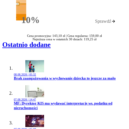
10%
Sprawdź
Rabatu
Cena promocyjna: 143,10 zł |
Cena regularna: 159,00 zł
Najniższa cena w ostatnich 30 dniach: 119,25 zł
Ostatnio dodane
08.08.2026 | 05:32
Przejdź do artykułu:
Brak zaangażowania w wychowanie dziecka to jeszcze za mało
07.08.2026 | 14:47
Przejdź do artykułu:
MF: Dyrektor KIS ma wydawać interpretacje ws. podatku od
nieruchomości