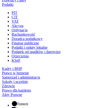
Prawnicy i sądy
Podatki
PIT
CIT
VAT
Akcyza
Ordynacja
Rachunkowość
Doradca podatkowy
Finanse publiczne
Podatki i opłaty lokalne
Podatek od spadków i darowizn
Orzeczenia
KSeF
Kadry i BHP
Prawo w biznesie
Samorząd i administracja
Szkoły i uczelnie
Zdrowie
Prawo dla każdego
Akty Prawne
- otwiera się w nowej karcie
Promocje