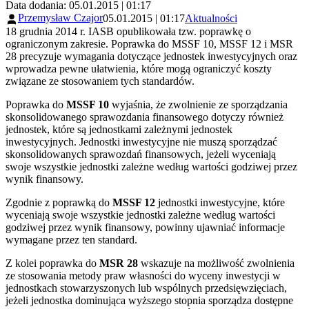
Data dodania: 05.01.2015 | 01:17
Przemysław Czajor
05.01.2015 | 01:17
Aktualności
18 grudnia 2014 r. IASB opublikowała tzw. poprawkę o
ograniczonym zakresie. Poprawka do MSSF 10, MSSF 12 i MSR
28 precyzuje wymagania dotyczące jednostek inwestycyjnych oraz
wprowadza pewne ułatwienia, które mogą ograniczyć koszty
związane ze stosowaniem tych standardów.
Poprawka do
MSSF 10
wyjaśnia, że zwolnienie ze sporządzania
skonsolidowanego sprawozdania finansowego dotyczy również
jednostek, które są jednostkami zależnymi jednostek
inwestycyjnych. Jednostki inwestycyjne nie muszą sporządzać
skonsolidowanych sprawozdań finansowych, jeżeli wyceniają
swoje wszystkie jednostki zależne według wartości godziwej przez
wynik finansowy.
Zgodnie z poprawką do
MSSF 12
jednostki inwestycyjne, które
wyceniają swoje wszystkie jednostki zależne według wartości
godziwej przez wynik finansowy, powinny ujawniać informacje
wymagane przez ten standard.
Z kolei poprawka do
MSR 28
wskazuje na możliwość zwolnienia
ze stosowania metody praw własności do wyceny inwestycji w
jednostkach stowarzyszonych lub wspólnych przedsięwzięciach,
jeżeli jednostka dominująca wyższego stopnia sporządza dostępne