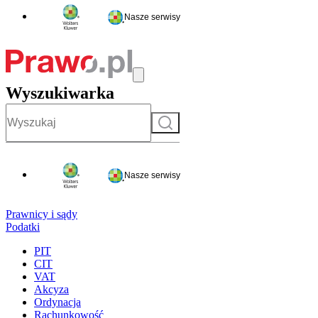
Nasze serwisy
Wyszukiwarka
Szukaj
Nasze serwisy
Prawnicy i sądy
Podatki
PIT
CIT
VAT
Akcyza
Ordynacja
Rachunkowość