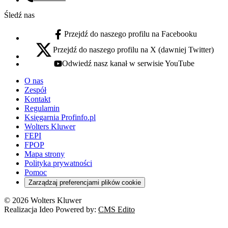
Numer telefonu:
Śledź nas
Przejdź do naszego profilu na Facebooku
facebook - otwiera się w nowej karcie
Przejdź do naszego profilu na X (dawniej Twitter)
x - otwiera się w nowej karcie
Odwiedź nasz kanał w serwisie YouTube
youtube - otwiera się w nowej karcie
O nas
Zespół
Kontakt
Regulamin
Księgarnia Profinfo.pl
Wolters Kluwer
FEPI
FPOP
Mapa strony
Polityka prywatności
Pomoc
Zarządzaj preferencjami plików cookie
© 2026 Wolters Kluwer
Realizacja Ideo Powered by:
CMS Edito