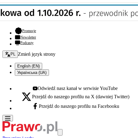
- otwiera się w nowej karcie
Promocje
Newsletter
Podcasty
Zmień język - bieżący:
Zmień język strony
PL
English (EN)
Українська (UA)
Odwiedź nasz kanał w serwisie YouTube
Youtube - otwiera się w nowej karcie
Przejdź do naszego profilu na X (dawniej Twitter)
X - otwiera się w nowej karcie
Przejdź do naszego profilu na Facebooku
Facebook - otwiera się w nowej karcie