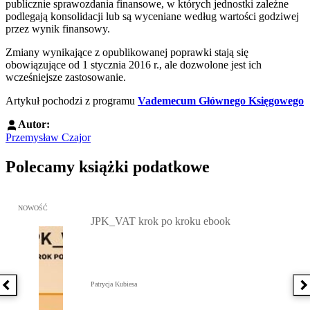
publicznie sprawozdania finansowe, w których jednostki zależne
podlegają konsolidacji lub są wyceniane według wartości godziwej
przez wynik finansowy.
Zmiany wynikające z opublikowanej poprawki stają się
obowiązujące od 1 stycznia 2016 r., ale dozwolone jest ich
wcześniejsze zastosowanie.
Artykuł pochodzi z programu
Vademecum Głównego Księgowego
Autor:
Przemysław Czajor
Polecamy książki podatkowe
Przejdź do: JPK_VAT krok po kroku ebook, Patrycja Kubiesa - otw
NOWOŚĆ
JPK_VAT krok po kroku ebook
Patrycja Kubiesa
Poprzednia książka
N