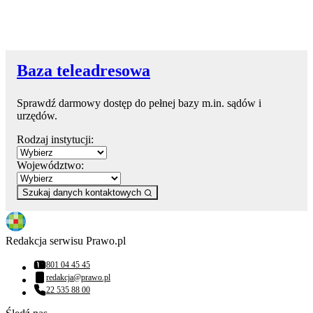
Baza teleadresowa
Sprawdź darmowy dostęp do pełnej bazy m.in. sądów i
urzędów.
Rodzaj instytucji:
Województwo:
Szukaj danych kontaktowych
Redakcja serwisu Prawo.pl
801 04 45 45
Numer telefonu:
redakcja@prawo.pl
Adres email:
22 535 88 00
Numer telefonu: