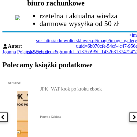
biuro rachunkowe
rzetelna i aktualna wiedza
darmowa wysyłka od 50 zł
<im
src=http://cdn.wolterskluwer.pl/image/image_galler
Autor:
uuid=6b070cfe-54cf-4c47-956e
cb29ae6c0edc&groupId=5137659&t=1432631374754"/
Joanna Polańska-Solarz
Polecamy książki podatkowe
Przejdź do: JPK_VAT krok po kroku ebook, Patrycja Kubiesa - otw
NOWOŚĆ
JPK_VAT krok po kroku ebook
Patrycja Kubiesa
Poprzednia książka
N