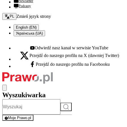
Newsletter
Podcasty
Zmień język - bieżący:
Zmień język strony
PL
English (EN)
Українська (UA)
Odwiedź nasz kanał w serwisie YouTube
Youtube - otwiera się w nowej karcie
Przejdź do naszego profilu na X (dawniej Twitter)
X - otwiera się w nowej karcie
Przejdź do naszego profilu na Facebooku
Facebook - otwiera się w nowej karcie
Wyszukiwarka
Szukaj
Moje Prawo.pl
- rejestracja i logowanie do serwisu