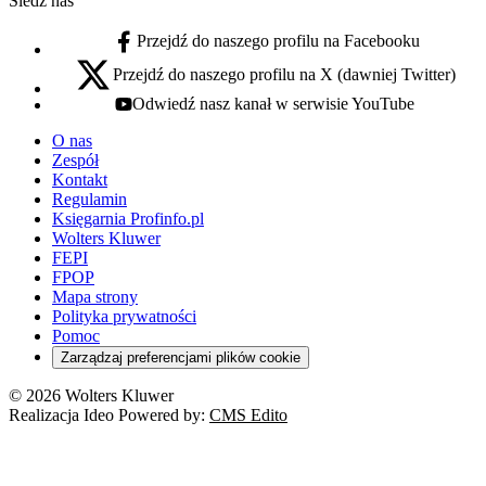
Śledź nas
Przejdź do naszego profilu na Facebooku
facebook - otwiera się w nowej karcie
Przejdź do naszego profilu na X (dawniej Twitter)
x - otwiera się w nowej karcie
Odwiedź nasz kanał w serwisie YouTube
youtube - otwiera się w nowej karcie
O nas
Zespół
Kontakt
Regulamin
Księgarnia Profinfo.pl
Wolters Kluwer
FEPI
FPOP
Mapa strony
Polityka prywatności
Pomoc
Zarządzaj preferencjami plików cookie
© 2026 Wolters Kluwer
Realizacja Ideo Powered by:
CMS Edito