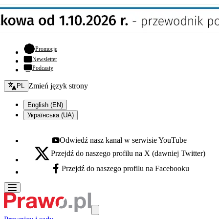
- otwiera się w nowej karcie
Promocje
Newsletter
Podcasty
Zmień język - bieżący:
Zmień język strony
PL
English (EN)
Українська (UA)
Odwiedź nasz kanał w serwisie YouTube
Youtube - otwiera się w nowej karcie
Przejdź do naszego profilu na X (dawniej Twitter)
X - otwiera się w nowej karcie
Przejdź do naszego profilu na Facebooku
Facebook - otwiera się w nowej karcie