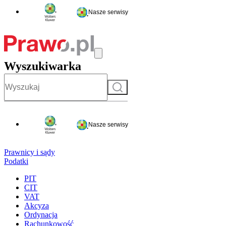
Nasze serwisy
Wyszukiwarka
Szukaj
Nasze serwisy
Prawnicy i sądy
Podatki
PIT
CIT
VAT
Akcyza
Ordynacja
Rachunkowość