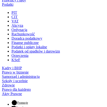
Prawnicy i sądy
Podatki
PIT
CIT
VAT
Akcyza
Ordynacja
Rachunkowość
Doradca podatkowy
Finanse publiczne
Podatki i opłaty lokalne
Podatek od spadków i darowizn
Orzeczenia
KSeF
Kadry i BHP
Prawo w biznesie
Samorząd i administracja
Szkoły i uczelnie
Zdrowie
Prawo dla każdego
Akty Prawne
- otwiera się w nowej karcie
Promocje