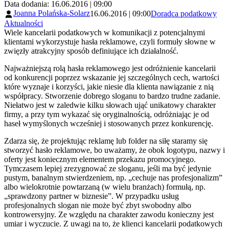
Data dodania: 16.06.2016 | 09:00
Joanna Polańska-Solarz
16.06.2016 | 09:00
Doradca podatkowy
Aktualności
Wiele kancelarii podatkowych w komunikacji z potencjalnymi
klientami wykorzystuje hasła reklamowe, czyli formuły słowne w
zwięzły atrakcyjny sposób definiujące ich działalność.
Najważniejszą rolą hasła reklamowego jest odróżnienie kancelarii
od konkurencji poprzez wskazanie jej szczególnych cech, wartości
które wyznaje i korzyści, jakie niesie dla klienta nawiązanie z nią
współpracy. Stworzenie dobrego sloganu to bardzo trudne zadanie.
Niełatwo jest w zaledwie kilku słowach ująć unikatowy charakter
firmy, a przy tym wykazać się oryginalnością, odróżniając je od
haseł wymyślonych wcześniej i stosowanych przez konkurencję.
Zdarza się, że projektując reklamę lub folder na siłę staramy się
stworzyć hasło reklamowe, bo uważamy, że obok logotypu, nazwy i
oferty jest koniecznym elementem przekazu promocyjnego.
Tymczasem lepiej zrezygnować ze sloganu, jeśli ma być jedynie
pustym, banalnym stwierdzeniem, np. „cechuje nas profesjonalizm”
albo wielokrotnie powtarzaną (w wielu branżach) formułą, np.
„sprawdzony partner w biznesie”. W przypadku usług
profesjonalnych slogan nie może być zbyt swobodny albo
kontrowersyjny. Ze względu na charakter zawodu konieczny jest
umiar i wyczucie. Z uwagi na to, że klienci kancelarii podatkowych