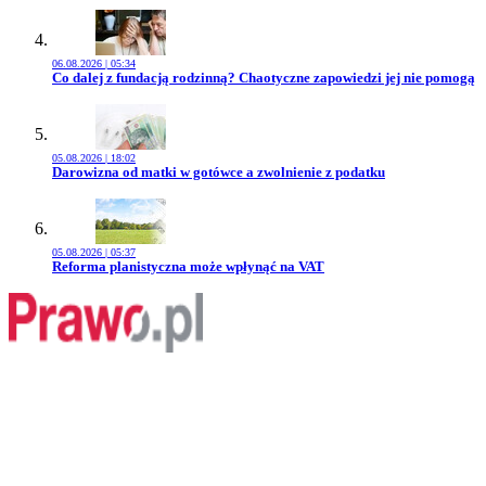
06.08.2026 | 05:34
Przejdź do artykułu:
Co dalej z fundacją rodzinną? Chaotyczne zapowiedzi jej nie pomogą
05.08.2026 | 18:02
Przejdź do artykułu:
Darowizna od matki w gotówce a zwolnienie z podatku
05.08.2026 | 05:37
Przejdź do artykułu:
Reforma planistyczna może wpłynąć na VAT