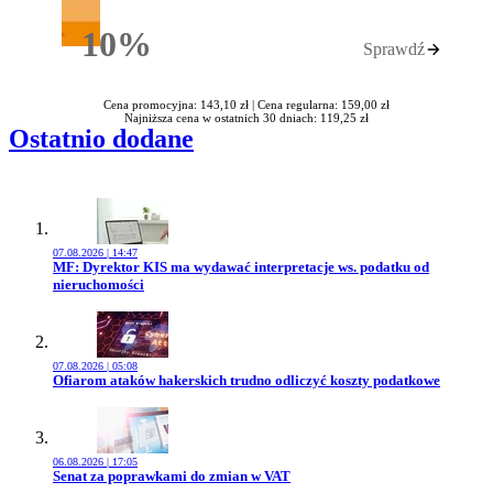
10%
Sprawdź
Rabatu
Cena promocyjna: 143,10 zł |
Cena regularna: 159,00 zł
Najniższa cena w ostatnich 30 dniach: 119,25 zł
Ostatnio dodane
07.08.2026 | 14:47
Przejdź do artykułu:
MF: Dyrektor KIS ma wydawać interpretacje ws. podatku od
nieruchomości
07.08.2026 | 05:08
Przejdź do artykułu:
Ofiarom ataków hakerskich trudno odliczyć koszty podatkowe
06.08.2026 | 17:05
Przejdź do artykułu:
Senat za poprawkami do zmian w VAT