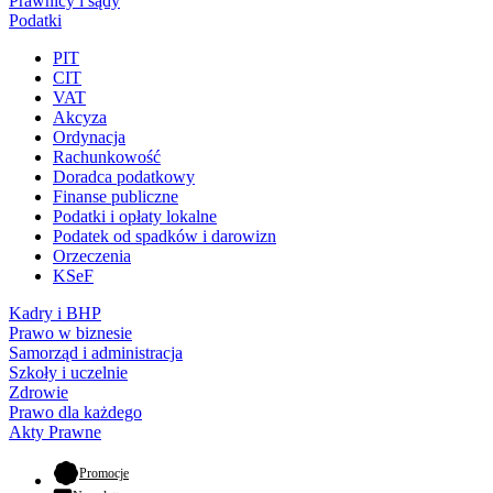
Prawnicy i sądy
Podatki
PIT
CIT
VAT
Akcyza
Ordynacja
Rachunkowość
Doradca podatkowy
Finanse publiczne
Podatki i opłaty lokalne
Podatek od spadków i darowizn
Orzeczenia
KSeF
Kadry i BHP
Prawo w biznesie
Samorząd i administracja
Szkoły i uczelnie
Zdrowie
Prawo dla każdego
Akty Prawne
- otwiera się w nowej karcie
Promocje