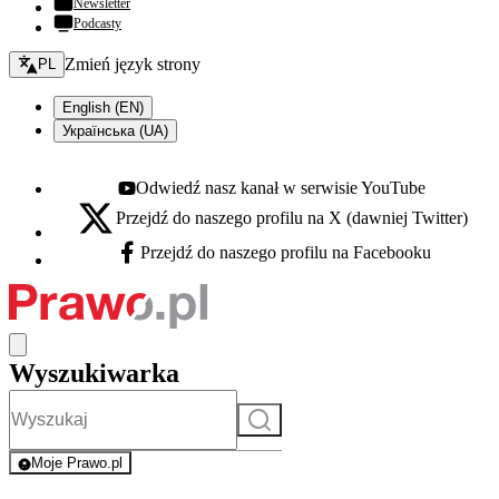
Newsletter
Podcasty
Zmień język - bieżący:
Zmień język strony
PL
English (EN)
Українська (UA)
Odwiedź nasz kanał w serwisie YouTube
Youtube - otwiera się w nowej karcie
Przejdź do naszego profilu na X (dawniej Twitter)
X - otwiera się w nowej karcie
Przejdź do naszego profilu na Facebooku
Facebook - otwiera się w nowej karcie
Wyszukiwarka
Szukaj
Moje Prawo.pl
- rejestracja i logowanie do serwisu