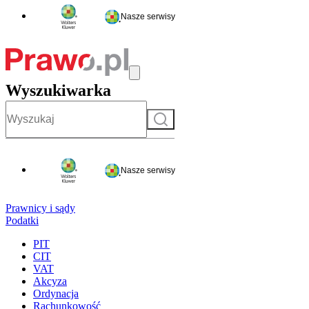
Nasze serwisy
Wyszukiwarka
Szukaj
Nasze serwisy
Prawnicy i sądy
Podatki
PIT
CIT
VAT
Akcyza
Ordynacja
Rachunkowość