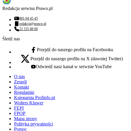
Redakcja serwisu Prawo.pl
801 04 45 45
Numer telefonu:
redakcja@prawo.pl
Adres email:
22 535 88 00
Numer telefonu:
Śledź nas
Przejdź do naszego profilu na Facebooku
facebook - otwiera się w nowej karcie
Przejdź do naszego profilu na X (dawniej Twitter)
x - otwiera się w nowej karcie
Odwiedź nasz kanał w serwisie YouTube
youtube - otwiera się w nowej karcie
O nas
Zespół
Kontakt
Regulamin
Księgarnia Profinfo.pl
Wolters Kluwer
FEPI
FPOP
Mapa strony
Polityka prywatności
Pomoc