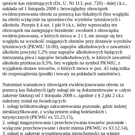
sprawie kas rejestrujących (Dz. U. Nr 113, poz. 720) - dalej r.k.r.,
nakłada od 1 listopada 2008 r. bezwzględny obowiązek
ewidencjonowania obrotu za pomocą kas fiskalnych (bez względu
na obrót) wyłącznie na sprzedawców wyrobów tytoniowych i
alkoholu. Przepis § 4 ust. 1 pkt 9 r.k.r., który wprowadza ten
obowiązek ma następujące brzmienie: zwolnień z obowiązku
ewidencjonowania, o których mowa w 2 i 3, nie stosuje się bez
względu na wysokość osiąganych obrotów przy dostawie wyrobów
tytoniowych (PKWiU 16.00), napojów alkoholowych o zawartości
alkoholu powyżej 1,2% oraz napojów alkoholowych będących
mieszaniną piwa i napojów bezalkoholowych, w których zawartość
alkoholu przekracza 0,5%, bez względu na symbol PKWiU, z
wyjątkiem dostaw towarów, o których mowa w poz. 43 załącznika
do rozporządzenia (posiłki i towary na pokładach samolotów).
Natomiast warunkowy obowiązek ewidencjonowania obrotu za
pomocą kas fiskalnych (gdy usługi nie są dokumentowane w całym
zakresie fakturą) od 1 listopada 2008 r., zgodnie z § 2 pkt 2 r.k.r.
nałożony został na świadczących:
1. usługi krótkotrwałego zakwaterowania pozostałe, gdzie indziej
niesklasyfikowane, z wyłączeniem usług hotelarskich i
turystycznych (PKWiU ex 55.23.15),
2. usługi magazynowania i przechowywania towarów pozostałe -
wyłącznie przechowywanie i dozór mienia (PKWiU ex 63.12.14),
3. usługi w zakresie wynajmowania nieruchomości na własny