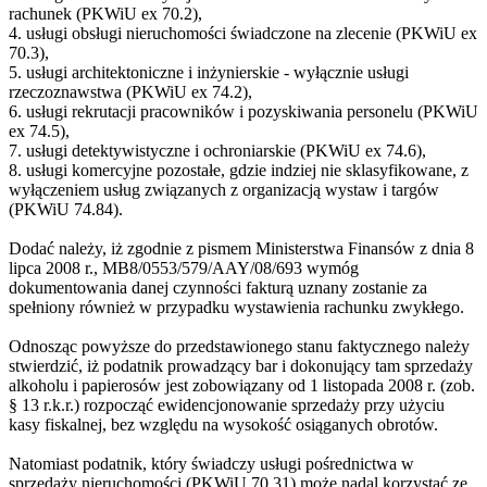
rachunek (PKWiU ex 70.2),
4. usługi obsługi nieruchomości świadczone na zlecenie (PKWiU ex
70.3),
5. usługi architektoniczne i inżynierskie - wyłącznie usługi
rzeczoznawstwa (PKWiU ex 74.2),
6. usługi rekrutacji pracowników i pozyskiwania personelu (PKWiU
ex 74.5),
7. usługi detektywistyczne i ochroniarskie (PKWiU ex 74.6),
8. usługi komercyjne pozostałe, gdzie indziej nie sklasyfikowane, z
wyłączeniem usług związanych z organizacją wystaw i targów
(PKWiU 74.84).
Dodać należy, iż zgodnie z pismem Ministerstwa Finansów z dnia 8
lipca 2008 r., MB8/0553/579/AAY/08/693 wymóg
dokumentowania danej czynności fakturą uznany zostanie za
spełniony również w przypadku wystawienia rachunku zwykłego.
Odnosząc powyższe do przedstawionego stanu faktycznego należy
stwierdzić, iż podatnik prowadzący bar i dokonujący tam sprzedaży
alkoholu i papierosów jest zobowiązany od 1 listopada 2008 r. (zob.
§ 13 r.k.r.) rozpocząć ewidencjonowanie sprzedaży przy użyciu
kasy fiskalnej, bez względu na wysokość osiąganych obrotów.
Natomiast podatnik, który świadczy usługi pośrednictwa w
sprzedaży nieruchomości (PKWiU 70.31) może nadal korzystać ze