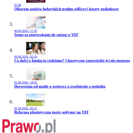
05:08
Przejdź do artykułu:
Ofiarom ataków hakerskich trudno odliczyć koszty podatkowe
06.08.2026 | 17:05
Przejdź do artykułu:
Senat za poprawkami do zmian w VAT
06.08.2026 | 05:34
Przejdź do artykułu:
Co dalej z fundacją rodzinną? Chaotyczne zapowiedzi jej nie pomogą
05.08.2026 | 18:02
Przejdź do artykułu:
Darowizna od matki w gotówce a zwolnienie z podatku
05.08.2026 | 05:37
Przejdź do artykułu:
Reforma planistyczna może wpłynąć na VAT