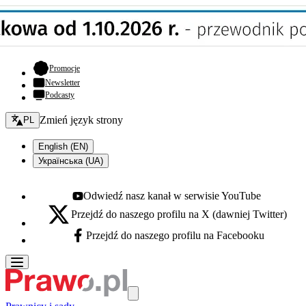
- otwiera się w nowej karcie
Promocje
Newsletter
Podcasty
Zmień język - bieżący:
Zmień język strony
PL
English (EN)
Українська (UA)
Odwiedź nasz kanał w serwisie YouTube
Youtube - otwiera się w nowej karcie
Przejdź do naszego profilu na X (dawniej Twitter)
X - otwiera się w nowej karcie
Przejdź do naszego profilu na Facebooku
Facebook - otwiera się w nowej karcie