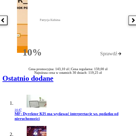
Patrycja Kubiesa
Poprzednia książka
N
10%
Sprawdź
Rabatu
Cena promocyjna: 143,10 zł |
Cena regularna: 159,00 zł
Najniższa cena w ostatnich 30 dniach: 119,25 zł
Ostatnio dodane
14:47
Przejdź do artykułu:
MF: Dyrektor KIS ma wydawać interpretacje ws. podatku od
nieruchomości