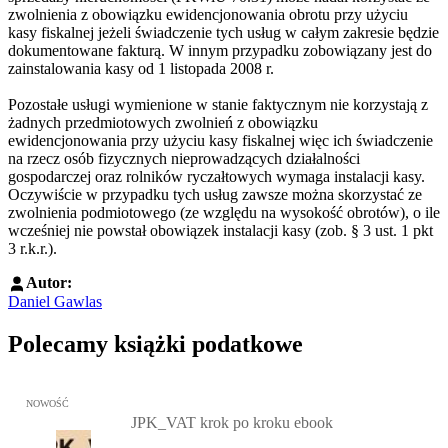
zwolnienia z obowiązku ewidencjonowania obrotu przy użyciu
kasy fiskalnej jeżeli świadczenie tych usług w całym zakresie będzie
dokumentowane fakturą. W innym przypadku zobowiązany jest do
zainstalowania kasy od 1 listopada 2008 r.
Pozostałe usługi wymienione w stanie faktycznym nie korzystają z
żadnych przedmiotowych zwolnień z obowiązku
ewidencjonowania przy użyciu kasy fiskalnej więc ich świadczenie
na rzecz osób fizycznych nieprowadzących działalności
gospodarczej oraz rolników ryczałtowych wymaga instalacji kasy.
Oczywiście w przypadku tych usług zawsze można skorzystać ze
zwolnienia podmiotowego (ze względu na wysokość obrotów), o ile
wcześniej nie powstał obowiązek instalacji kasy (zob. § 3 ust. 1 pkt
3 r.k.r.).
Autor:
Daniel Gawlas
Polecamy książki podatkowe
Przejdź do: JPK_VAT krok po kroku ebook, Patrycja Kubiesa - otw
NOWOŚĆ
JPK_VAT krok po kroku ebook