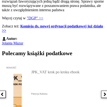
rozwiązań faworyzujących jedną bądź drugą stronę. Sprawy sporne
muszą być rozwiązywane z poszanowaniem prawa podatnika, ale
także z uwzględnieniem interesu państwa
Więcej czytaj w
"DGP" >>
Zobacz też:
Komisja ds. nowej ordynacji podatkowej już działa
>>
Autor:
Jolanta Mazur
Polecamy książki podatkowe
Przejdź do: JPK_VAT krok po kroku ebook, Patrycja Kubiesa - otw
NOWOŚĆ
JPK_VAT krok po kroku ebook
Patrycja Kubiesa
Poprzednia książka
N