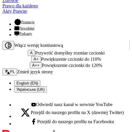
Zdrowie
Prawo dla każdego
Akty Prawne
- otwiera się w nowej karcie
Promocje
Newsletter
Podcasty
Włącz wersję kontrastową
Przywróć domyślny rozmiar czcionki
A
Powiększenie czcionki do 110%
A+
Powiększenie czcionki do 120%
A++
Zmień język - bieżący:
Zmień język strony
PL
English (EN)
Українська (UA)
Odwiedź nasz kanał w serwisie YouTube
Youtube - otwiera się w nowej karcie
Przejdź do naszego profilu na X (dawniej Twitter)
X - otwiera się w nowej karcie
Przejdź do naszego profilu na Facebooku
Facebook - otwiera się w nowej karcie