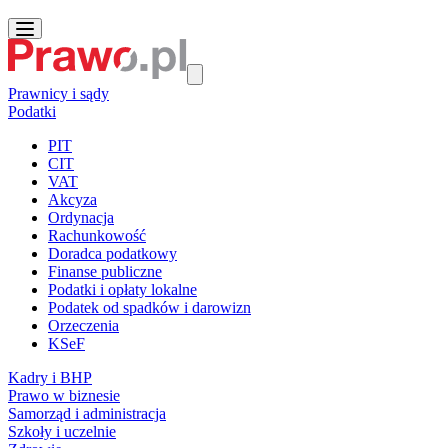
Prawnicy i sądy
Podatki
PIT
CIT
VAT
Akcyza
Ordynacja
Rachunkowość
Doradca podatkowy
Finanse publiczne
Podatki i opłaty lokalne
Podatek od spadków i darowizn
Orzeczenia
KSeF
Kadry i BHP
Prawo w biznesie
Samorząd i administracja
Szkoły i uczelnie