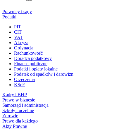
Prawnicy i sądy
Podatki
PIT
CIT
VAT
Akcyza
Ordynacja
Rachunkowość
Doradca podatkowy
Finanse publiczne
Podatki i opłaty lokalne
Podatek od spadków i darowizn
Orzeczenia
KSeF
Kadry i BHP
Prawo w biznesie
Samorząd i administracja
Szkoły i uczelnie
Zdrowie
Prawo dla każdego
Akty Prawne