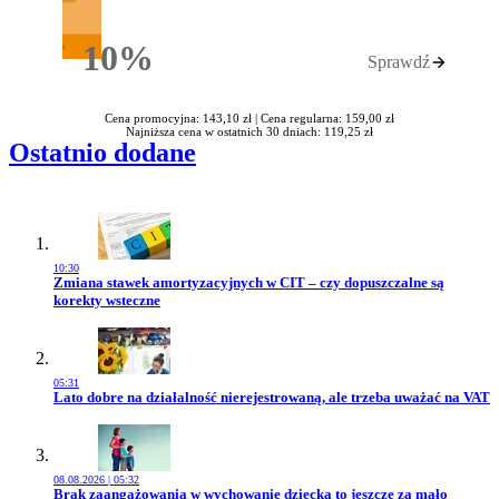
10%
Sprawdź
Rabatu
Cena promocyjna: 143,10 zł |
Cena regularna: 159,00 zł
Najniższa cena w ostatnich 30 dniach: 119,25 zł
Ostatnio dodane
10:30
Przejdź do artykułu:
Zmiana stawek amortyzacyjnych w CIT – czy dopuszczalne są
korekty wsteczne
05:31
Przejdź do artykułu:
Lato dobre na działalność nierejestrowaną, ale trzeba uważać na VAT
08.08.2026 | 05:32
Przejdź do artykułu:
Brak zaangażowania w wychowanie dziecka to jeszcze za mało