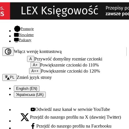
- otwiera się w nowej karcie
Promocje
Newsletter
Podcasty
Włącz wersję kontrastową
Przywróć domyślny rozmiar czcionki
A
Powiększenie czcionki do 110%
A+
Powiększenie czcionki do 120%
A++
Zmień język - bieżący:
Zmień język strony
PL
English (EN)
Українська (UA)
Odwiedź nasz kanał w serwisie YouTube
Youtube - otwiera się w nowej karcie
Przejdź do naszego profilu na X (dawniej Twitter)
X - otwiera się w nowej karcie
Przejdź do naszego profilu na Facebooku
Facebook - otwiera się w nowej karcie