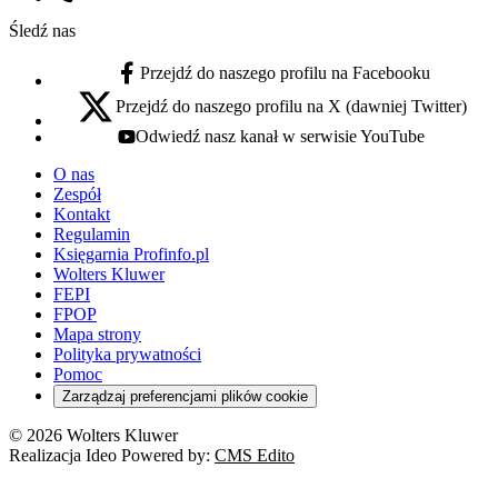
Numer telefonu:
Śledź nas
Przejdź do naszego profilu na Facebooku
facebook - otwiera się w nowej karcie
Przejdź do naszego profilu na X (dawniej Twitter)
x - otwiera się w nowej karcie
Odwiedź nasz kanał w serwisie YouTube
youtube - otwiera się w nowej karcie
O nas
Zespół
Kontakt
Regulamin
Księgarnia Profinfo.pl
Wolters Kluwer
FEPI
FPOP
Mapa strony
Polityka prywatności
Pomoc
Zarządzaj preferencjami plików cookie
© 2026 Wolters Kluwer
Realizacja Ideo Powered by:
CMS Edito