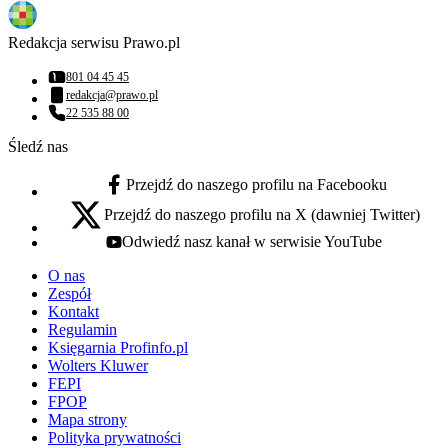
Redakcja serwisu Prawo.pl
801 04 45 45
Numer telefonu:
redakcja@prawo.pl
Adres email:
22 535 88 00
Numer telefonu:
Śledź nas
Przejdź do naszego profilu na Facebooku
facebook - otwiera się w nowej karcie
Przejdź do naszego profilu na X (dawniej Twitter)
x - otwiera się w nowej karcie
Odwiedź nasz kanał w serwisie YouTube
youtube - otwiera się w nowej karcie
O nas
Zespół
Kontakt
Regulamin
Księgarnia Profinfo.pl
Wolters Kluwer
FEPI
FPOP
Mapa strony
Polityka prywatności