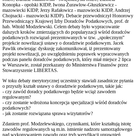
Konopka - opolski KIDP, Iwona Żurawlow-Głuszkiewicz -
mazowiecki KIDP, Jerzy Rafałowicz - mazowiecki KIDP, Andrzej
Chojnacki - mazowiecki KIDP). Debacie przewodniczył Honorowy
Przewodniczący Krajowej Izby Doradców Podatkowych, prof. dr
hab. Witold Modzelewski. Celem debaty było wypracowanie
dalszych kroków zmierzających do popularyzacji wśród doradców
podatkowych rozwiązań prezentowanych w tzw. „społecznym”
projekcie nowelizacji ustawy o doradztwie podatkowym. Jacek
Pawlik otwierając dyskusję zakomunikował, iż prezentowany
projekt nowelizacji, po uwzględnieniu poprawek wypracowanych
podczas panelu doradców podatkowych, który miał miejsce 2 lipca
w Warszawie, został przekazany do Ministerstwa Finansów przez
Stowarzyszenie LIBERTAS.
W toku debaty merytorycznej uczestnicy stawiali zasadnicze pytania
o przyszły kształt ustawy o doradztwie podatkowym, takie jak:
- czy zawód doradcy podatkowego będzie wciąż zawodem
regulowanym?
- czy zostanie wdrożona koncepcja specjalizacji wśród doradców
podatkowych?
- jak zostanie rozwiązana sprawa wizytatorów?
Zdaniem prof. Modzelewskiego, czynnikami, które kształtują istotę
zawodów regulowanych są m.in. istnienie nadzoru samorządowego
nad wykonywaniem zawodu oraz tryb weryfikacji uprawnień