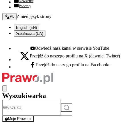
Newsletter
Podcasty
Zmień język - bieżący:
Zmień język strony
PL
English (EN)
Українська (UA)
Odwiedź nasz kanał w serwisie YouTube
Youtube - otwiera się w nowej karcie
Przejdź do naszego profilu na X (dawniej Twitter)
X - otwiera się w nowej karcie
Przejdź do naszego profilu na Facebooku
Facebook - otwiera się w nowej karcie
Wyszukiwarka
Szukaj
Moje Prawo.pl
- rejestracja i logowanie do serwisu