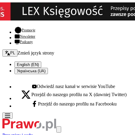
- otwiera się w nowej karcie
Promocje
Newsletter
Podcasty
Zmień język - bieżący:
Zmień język strony
PL
English (EN)
Українська (UA)
Odwiedź nasz kanał w serwisie YouTube
Youtube - otwiera się w nowej karcie
Przejdź do naszego profilu na X (dawniej Twitter)
X - otwiera się w nowej karcie
Przejdź do naszego profilu na Facebooku
Facebook - otwiera się w nowej karcie