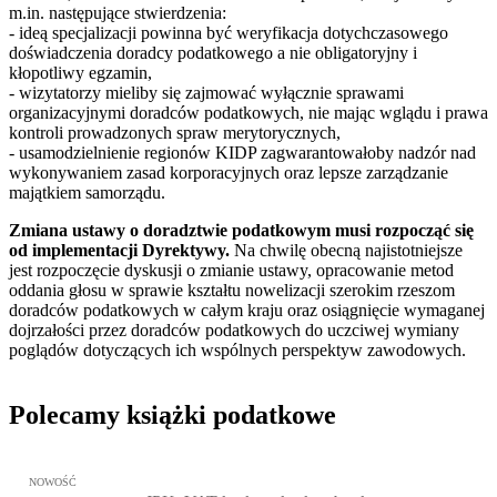
m.in. następujące stwierdzenia:
- ideą specjalizacji powinna być weryfikacja dotychczasowego
doświadczenia doradcy podatkowego a nie obligatoryjny i
kłopotliwy egzamin,
- wizytatorzy mieliby się zajmować wyłącznie sprawami
organizacyjnymi doradców podatkowych, nie mając wglądu i prawa
kontroli prowadzonych spraw merytorycznych,
- usamodzielnienie regionów KIDP zagwarantowałoby nadzór nad
wykonywaniem zasad korporacyjnych oraz lepsze zarządzanie
majątkiem samorządu.
Zmiana ustawy o doradztwie podatkowym musi rozpocząć się
od implementacji Dyrektywy.
Na chwilę obecną najistotniejsze
jest rozpoczęcie dyskusji o zmianie ustawy, opracowanie metod
oddania głosu w sprawie kształtu nowelizacji szerokim rzeszom
doradców podatkowych w całym kraju oraz osiągnięcie wymaganej
dojrzałości przez doradców podatkowych do uczciwej wymiany
poglądów dotyczących ich wspólnych perspektyw zawodowych.
Polecamy książki podatkowe
Przejdź do: JPK_VAT krok po kroku ebook, Patrycja Kubiesa - otw
NOWOŚĆ