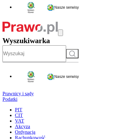
Nasze serwisy
Wyszukiwarka
Szukaj
Nasze serwisy
Prawnicy i sądy
Podatki
PIT
CIT
VAT
Akcyza
Ordynacja
Rachunkowość