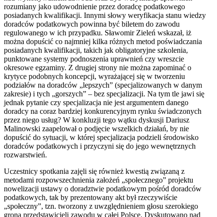
rozumiany jako udowodnienie przez doradcę podatkowego
posiadanych kwalifikacji. Innymi słowy weryfikacja stanu wiedzy
doradców podatkowych powinna być biletem do zawodu
regulowanego w ich przypadku. Sławomir Zieleń wskazał, iż
można dopuścić co najmniej kilka różnych metod poświadczania
posiadanych kwalifikacji, takich jak obligatoryjne szkolenia,
punktowane systemy podnoszenia uprawnień czy wreszcie
okresowe egzaminy. Z drugiej strony nie można zapominać o
krytyce podobnych koncepcji, wyrażającej się w tworzeniu
podziałów na doradców „lepszych” (specjalizowanych w danym
zakresie) i tych „gorszych” – bez specjalizacji. Na tym tle jawi się
jednak pytanie czy specjalizacja nie jest argumentem danego
doradcy na coraz bardziej konkurencyjnym rynku świadczonych
przez niego usług? W konkluzji tego wątku dyskusji Dariusz
Malinowski zaapelował o podjęcie wszelkich działań, by nie
dopuścić do sytuacji, w której specjalizacja podzieli środowisko
doradców podatkowych i przyczyni się do jego wewnętrznych
rozwarstwień.
Uczestnicy spotkania zajęli się również kwestią związaną z
metodami rozpowszechnienia założeń „społecznego” projektu
nowelizacji ustawy o doradztwie podatkowym pośród doradców
podatkowych, tak by prezentowany akt był rzeczywiście
„społeczny”, tzn. tworzony z uwzględnieniem głosu szerokiego
grona przedstawicieli zawodu w całej Polsce. Dyskutowano nad