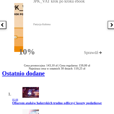
JPK_VAT krok po kroku ebook
Patrycja Kubiesa
Poprzednia książka
N
10%
Sprawdź
Rabatu
Cena promocyjna: 143,10 zł |
Cena regularna: 159,00 zł
Najniższa cena w ostatnich 30 dniach: 119,25 zł
Ostatnio dodane
05:08
Przejdź do artykułu:
Ofiarom ataków hakerskich trudno odliczyć koszty podatkowe