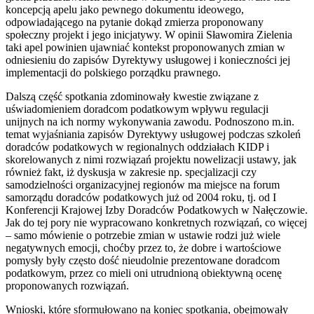
koncepcją apelu jako pewnego dokumentu ideowego,
odpowiadającego na pytanie dokąd zmierza proponowany
społeczny projekt i jego inicjatywy. W opinii Sławomira Zielenia
taki apel powinien ujawniać kontekst proponowanych zmian w
odniesieniu do zapisów Dyrektywy usługowej i konieczności jej
implementacji do polskiego porządku prawnego.
Dalszą część spotkania zdominowały kwestie związane z
uświadomieniem doradcom podatkowym wpływu regulacji
unijnych na ich normy wykonywania zawodu. Podnoszono m.in.
temat wyjaśniania zapisów Dyrektywy usługowej podczas szkoleń
doradców podatkowych w regionalnych oddziałach KIDP i
skorelowanych z nimi rozwiązań projektu nowelizacji ustawy, jak
również fakt, iż dyskusja w zakresie np. specjalizacji czy
samodzielności organizacyjnej regionów ma miejsce na forum
samorządu doradców podatkowych już od 2004 roku, tj. od I
Konferencji Krajowej Izby Doradców Podatkowych w Nałęczowie.
Jak do tej pory nie wypracowano konkretnych rozwiązań, co więcej
– samo mówienie o potrzebie zmian w ustawie rodzi już wiele
negatywnych emocji, choćby przez to, że dobre i wartościowe
pomysły były często dość nieudolnie prezentowane doradcom
podatkowym, przez co mieli oni utrudnioną obiektywną ocenę
proponowanych rozwiązań.
Wnioski, które sformułowano na koniec spotkania, obejmowały