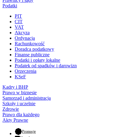
Prawnicy i sądy
Podatki
PIT
CIT
VAT
Akcyza
Ordynacja
Rachunkowość
Doradca podatkowy
Finanse publiczne
Podatki i opłaty lokalne
Podatek od spadków i darowizn
Orzeczenia
KSeF
Kadry i BHP
Prawo w biznesie
Samorząd i administracja
Szkoły i uczelnie
Zdrowie
Prawo dla każdego
Akty Prawne
- otwiera się w nowej karcie
Promocje