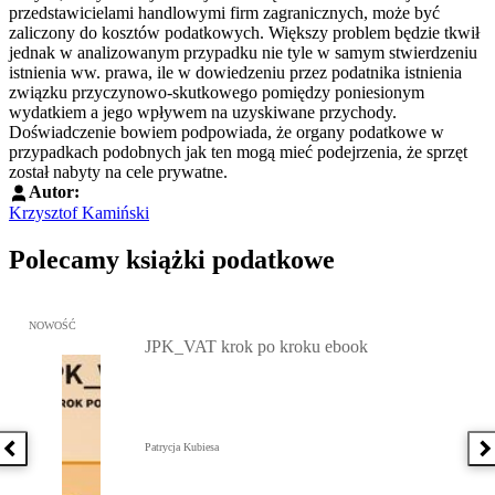
przedstawicielami handlowymi firm zagranicznych, może być
zaliczony do kosztów podatkowych. Większy problem będzie tkwił
jednak w analizowanym przypadku nie tyle w samym stwierdzeniu
istnienia ww. prawa, ile w dowiedzeniu przez podatnika istnienia
związku przyczynowo-skutkowego pomiędzy poniesionym
wydatkiem a jego wpływem na uzyskiwane przychody.
Doświadczenie bowiem podpowiada, że organy podatkowe w
przypadkach podobnych jak ten mogą mieć podejrzenia, że sprzęt
został nabyty na cele prywatne.
Autor:
Krzysztof Kamiński
Polecamy książki podatkowe
Przejdź do: JPK_VAT krok po kroku ebook, Patrycja Kubiesa - otw
NOWOŚĆ
JPK_VAT krok po kroku ebook
Patrycja Kubiesa
Poprzednia książka
N