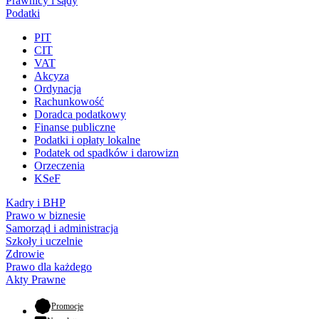
Prawnicy i sądy
Podatki
PIT
CIT
VAT
Akcyza
Ordynacja
Rachunkowość
Doradca podatkowy
Finanse publiczne
Podatki i opłaty lokalne
Podatek od spadków i darowizn
Orzeczenia
KSeF
Kadry i BHP
Prawo w biznesie
Samorząd i administracja
Szkoły i uczelnie
Zdrowie
Prawo dla każdego
Akty Prawne
- otwiera się w nowej karcie
Promocje