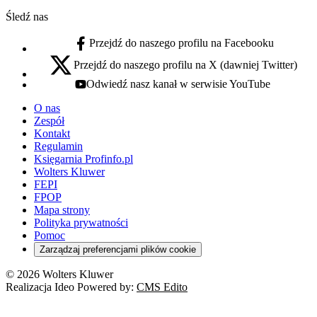
Śledź nas
Przejdź do naszego profilu na Facebooku
facebook - otwiera się w nowej karcie
Przejdź do naszego profilu na X (dawniej Twitter)
x - otwiera się w nowej karcie
Odwiedź nasz kanał w serwisie YouTube
youtube - otwiera się w nowej karcie
O nas
Zespół
Kontakt
Regulamin
Księgarnia Profinfo.pl
Wolters Kluwer
FEPI
FPOP
Mapa strony
Polityka prywatności
Pomoc
Zarządzaj preferencjami plików cookie
© 2026 Wolters Kluwer
Realizacja Ideo Powered by:
CMS Edito