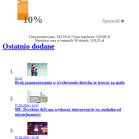
10%
Sprawdź
Rabatu
Cena promocyjna: 143,10 zł |
Cena regularna: 159,00 zł
Najniższa cena w ostatnich 30 dniach: 119,25 zł
Ostatnio dodane
05:32
Przejdź do artykułu:
Brak zaangażowania w wychowanie dziecka to jeszcze za mało
07.08.2026 | 14:47
Przejdź do artykułu:
MF: Dyrektor KIS ma wydawać interpretacje ws. podatku od
nieruchomości
07.08.2026 | 05:08