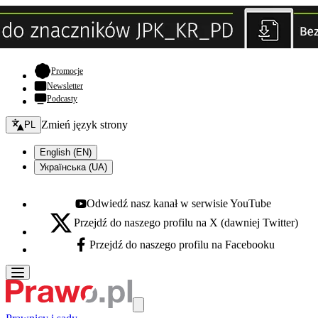
- otwiera się w nowej karcie
Promocje
Newsletter
Podcasty
Zmień język - bieżący:
Zmień język strony
PL
English (EN)
Українська (UA)
Odwiedź nasz kanał w serwisie YouTube
Youtube - otwiera się w nowej karcie
Przejdź do naszego profilu na X (dawniej Twitter)
X - otwiera się w nowej karcie
Przejdź do naszego profilu na Facebooku
Facebook - otwiera się w nowej karcie