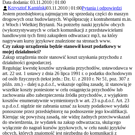
Data dodania: 03.11.2010 | 01:00
Krzysztof Kamiński
03.11.2010 | 01:00
Pytania i odpowiedzi
Jestem przedsiębiorcą zajmującym się sprzedażą części do maszyn
drogowych oraz budowlanych. Współpracuję z kontrahentami m.in.
z Włoch i Wielkiej Brytanii. Na potrzeby nauki języków obcych
(wykorzystywanych w celach komunikacji z przedstawicielami
handlowymi tych firm) zakupiłem odtwarzacz mp3, na który
nagrywam kursy językowe znalezione na stronach www.
Czy zakup urządzenia będzie stanowił koszt podatkowy w
mojej działalności?
Zakup urządzenia może stanowić koszt uzyskania przychodu z
działalności gospodarczej.
Regulując kwestię kosztów uzyskania przychodów, ustawodawca w
art. 22 ust. 1 ustawy z dnia 26 lipca 1991 r. o podatku dochodowym
od osób fizycznych (tekst jedn.: Dz. U. z 2010 r. Nr 51, poz. 307 z
późn. zm.) – dalej u.p.d.o.f., wskazuje ogólną zasadę, iż stanowią je
wszelkie koszty poniesione w celu osiągnięcia przychodów lub
zachowania albo zabezpieczenia źródła przychodów, z wyjątkiem
kosztów enumeratywnie wymienionych w art. 23 u.p.d.o.f. Art. 23
u.p.d.o.f. nigdzie nie zabrania uznać za koszty podatkowe wydatki
ponoszone przez przedsiębiorcę na podnoszenie jego kwalifikacji.
Kierując się powyższą zasadą, nie widzę żadnych przeciwwskazań
do stwierdzenia, że wydatek na zakup odtwarzacza, służącego
wyłącznie do nagrań kursów językowych, w celu nauki języków
obcych, których znajomość jest niezbędna do komunikacji z