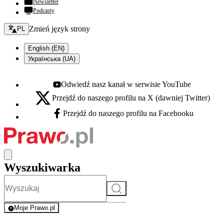
Newsletter
Podcasty
Zmień język - bieżący:
Zmień język strony
PL
English (EN)
Українська (UA)
Odwiedź nasz kanał w serwisie YouTube
Youtube - otwiera się w nowej karcie
Przejdź do naszego profilu na X (dawniej Twitter)
X - otwiera się w nowej karcie
Przejdź do naszego profilu na Facebooku
Facebook - otwiera się w nowej karcie
Wyszukiwarka
Szukaj
Moje Prawo.pl
- rejestracja i logowanie do serwisu