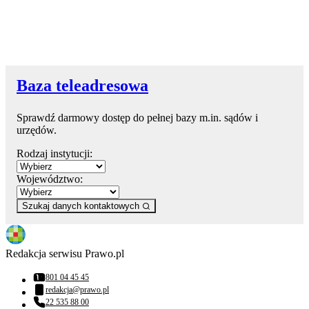
Baza teleadresowa
Sprawdź darmowy dostęp do pełnej bazy m.in. sądów i
urzędów.
Rodzaj instytucji:
Województwo:
Szukaj danych kontaktowych
Redakcja serwisu Prawo.pl
801 04 45 45
Numer telefonu:
redakcja@prawo.pl
Adres email:
22 535 88 00
Numer telefonu: