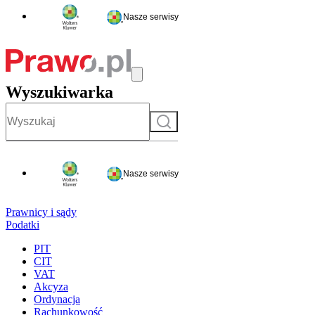
Nasze serwisy
Wyszukiwarka
Szukaj
Nasze serwisy
Prawnicy i sądy
Podatki
PIT
CIT
VAT
Akcyza
Ordynacja
Rachunkowość