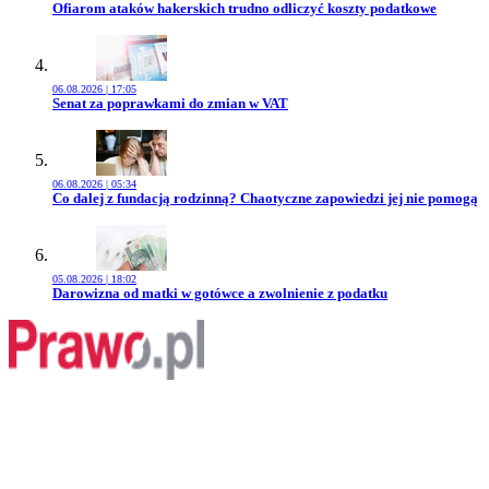
Przejdź do artykułu:
Ofiarom ataków hakerskich trudno odliczyć koszty podatkowe
06.08.2026 | 17:05
Przejdź do artykułu:
Senat za poprawkami do zmian w VAT
06.08.2026 | 05:34
Przejdź do artykułu:
Co dalej z fundacją rodzinną? Chaotyczne zapowiedzi jej nie pomogą
05.08.2026 | 18:02
Przejdź do artykułu:
Darowizna od matki w gotówce a zwolnienie z podatku