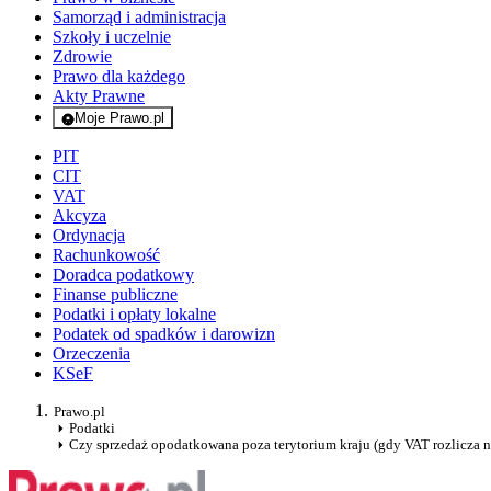
Samorząd i administracja
Szkoły i uczelnie
Zdrowie
Prawo dla każdego
Akty Prawne
Moje Prawo.pl
- rejestracja i logowanie do serwisu
PIT
CIT
VAT
Akcyza
Ordynacja
Rachunkowość
Doradca podatkowy
Finanse publiczne
Podatki i opłaty lokalne
Podatek od spadków i darowizn
Orzeczenia
KSeF
Prawo.pl
Podatki
Czy sprzedaż opodatkowana poza terytorium kraju (gdy VAT rozlicza n