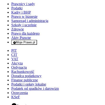
Prawnicy i sądy
Podatki
Kadry i BHP
Prawo w biznesie
Samorząd i administracja
Szkoły i uczelnie
Zdrowie
Prawo dla każdego
Akty Prawne
Moje Prawo.pl
- rejestracja i logowanie do serwisu
PIT
CIT
VAT
Akcyza
Ordynacja
Rachunkowość
Doradca podatkowy
Finanse publiczne
Podatki i opłaty lokalne
Podatek od spadków i darowizn
Orzeczenia
KSeF