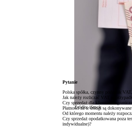
Pytanie
Polska spółka, czynny podatnik VAT, 
Jak należy rozliczać VAT w przypad
Czy sprzedaż dla klientów zagranicz
Źródło: iStock
Płatności za te usługi są dokonywan
Od którego momentu należy rozpocząć 
Czy sprzedaż opodatkowana poza teryt
indywidualne)?