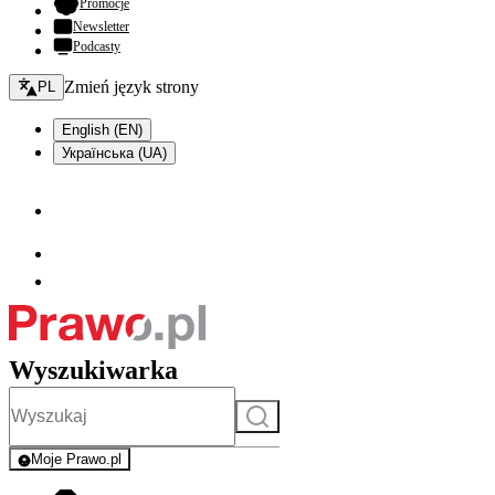
- otwiera się w nowej karcie
Promocje
Newsletter
Podcasty
Zmień język - bieżący:
Zmień język strony
PL
English (EN)
Українська (UA)
Wyszukiwarka
Szukaj
Moje Prawo.pl
- rejestracja i logowanie do serwisu