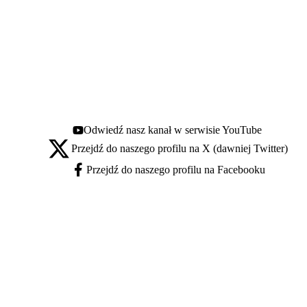
Odwiedź nasz kanał w serwisie YouTube
Youtube - otwiera się w nowej karcie
Przejdź do naszego profilu na X (dawniej Twitter)
X - otwiera się w nowej karcie
Przejdź do naszego profilu na Facebooku
Facebook - otwiera się w nowej karcie