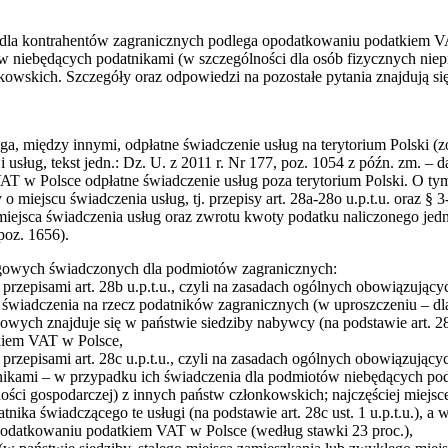
 dla kontrahentów zagranicznych podlega opodatkowaniu podatkiem V
w niebędących podatnikami (w szczególności dla osób fizycznych nie
kowskich. Szczegóły oraz odpowiedzi na pozostałe pytania znajdują si
między innymi, odpłatne świadczenie usług na terytorium Polski (zob.
sług, tekst jedn.: Dz. U. z 2011 r. Nr 177, poz. 1054 z późn. zm. – dale
T w Polsce odpłatne świadczenie usług poza terytorium Polski. O tym
 o miejscu świadczenia usług, tj. przepisy art. 28a-28o u.p.t.u. oraz §
 miejsca świadczenia usług oraz zwrotu kwoty podatku naliczonego jed
poz. 1656).
ngowych świadczonych dla podmiotów zagranicznych:
h przepisami art. 28b u.p.t.u., czyli na zasadach ogólnych obowiązują
świadczenia na rzecz podatników zagranicznych (w uproszczeniu – dla 
owych znajduje się w państwie siedziby nabywcy (na podstawie art. 28b 
kiem VAT w Polsce,
h przepisami art. 28c u.p.t.u., czyli na zasadach ogólnych obowiązują
ikami – w przypadku ich świadczenia dla podmiotów niebędących pod
ości gospodarczej) z innych państw członkowskich; najczęściej miejs
tnika świadczącego te usługi (na podstawie art. 28c ust. 1 u.p.t.u.), 
opodatkowaniu podatkiem VAT w Polsce (według stawki 23 proc.),