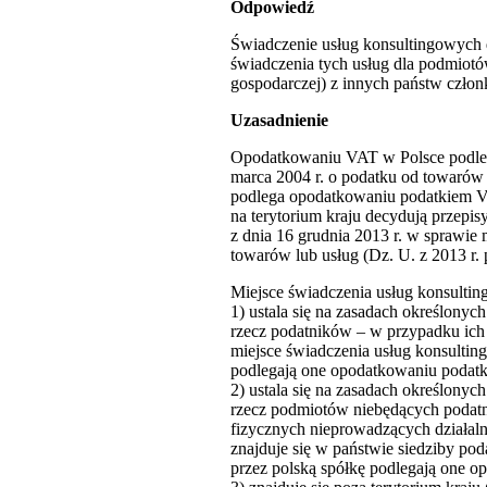
Odpowiedź
Świadczenie usług konsultingowych
świadczenia tych usług dla podmiotó
gospodarczej) z innych państw człon
Uzasadnienie
Opodatkowaniu VAT w Polsce podlega, 
marca 2004 r. o podatku od towarów i u
podlega opodatkowaniu podatkiem VA
na terytorium kraju decydują przepisy
z dnia 16 grudnia 2013 r. w sprawie
towarów lub usług (Dz. U. z 2013 r. 
Miejsce świadczenia usług konsulti
1) ustala się na zasadach określonyc
rzecz podatników – w przypadku ich 
miejsce świadczenia usług konsulting
podlegają one opodatkowaniu podat
2) ustala się na zasadach określonyc
rzecz podmiotów niebędących podatn
fizycznych nieprowadzących działaln
znajduje się w państwie siedziby poda
przez polską spółkę podlegają one 