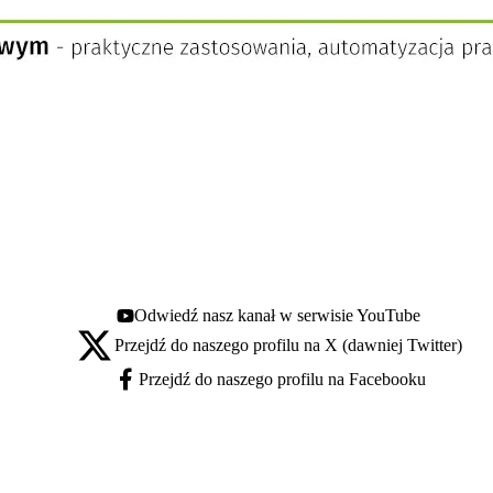
Odwiedź nasz kanał w serwisie YouTube
Youtube - otwiera się w nowej karcie
Przejdź do naszego profilu na X (dawniej Twitter)
X - otwiera się w nowej karcie
Przejdź do naszego profilu na Facebooku
Facebook - otwiera się w nowej karcie