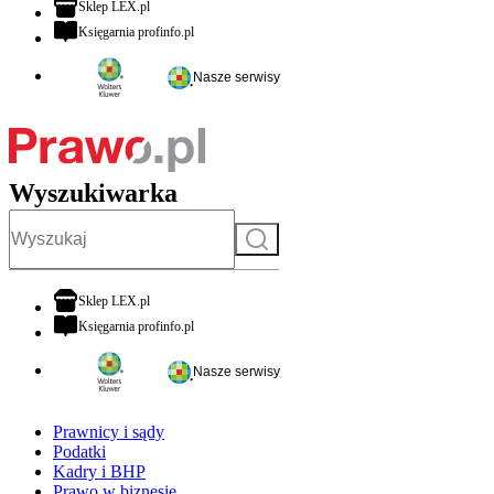
otwiera się w nowej karcie
Sklep LEX.pl
otwiera się w nowej karcie
Księgarnia profinfo.pl
Nasze serwisy
Wyszukiwarka
Szukaj
otwiera się w nowej karcie
Sklep LEX.pl
otwiera się w nowej karcie
Księgarnia profinfo.pl
Nasze serwisy
Prawnicy i sądy
Podatki
Kadry i BHP
Prawo w biznesie