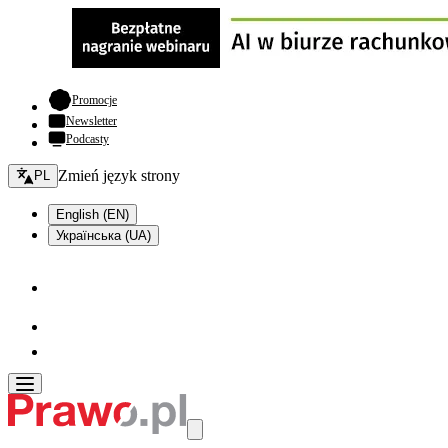
- otwiera się w nowej karcie
Promocje
Newsletter
Podcasty
Zmień język - bieżący:
Zmień język strony
PL
English (EN)
Українська (UA)