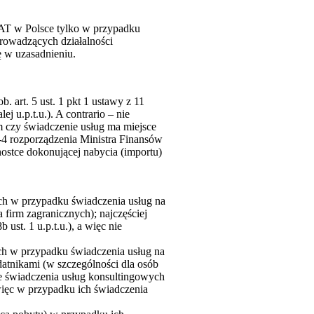
AT w Polsce tylko w przypadku
prowadzących działalności
ę w uzasadnieniu.
 art. 5 ust. 1 pkt 1 ustawy z 11
j u.p.t.u.). A contrario – nie
 czy świadczenie usług ma miejsce
 3-4 rozporządzenia Ministra Finansów
nostce dokonującej nabycia (importu)
cych w przypadku świadczenia usług na
firm zagranicznych); najczęściej
ust. 1 u.p.t.u.), a więc nie
cych w przypadku świadczenia usług na
atnikami (w szczególności dla osób
ce świadczenia usług konsultingowych
a więc w przypadku ich świadczenia