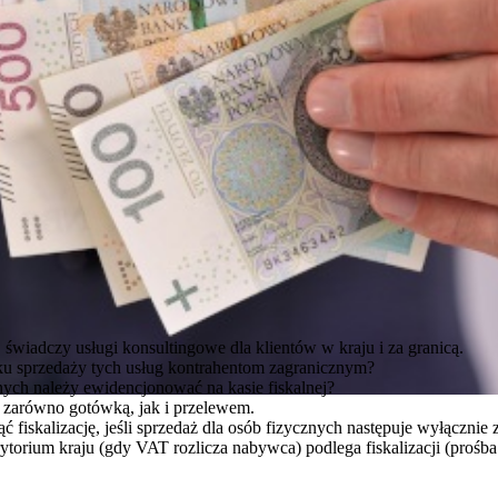
świadczy usługi konsultingowe dla klientów w kraju i za granicą.
ku sprzedaży tych usług kontrahentom zagranicznym?
nych należy ewidencjonować na kasie fiskalnej?
e zarówno gotówką, jak i przelewem.
fiskalizację, jeśli sprzedaż dla osób fizycznych następuje wyłącznie 
orium kraju (gdy VAT rozlicza nabywca) podlega fiskalizacji (prośba 