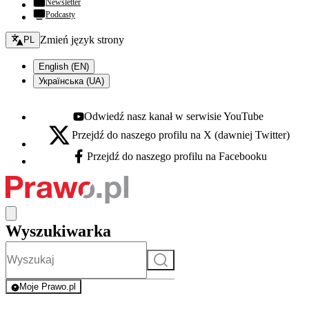
Newsletter
Podcasty
Zmień język - bieżący:
Zmień język strony
PL
English (EN)
Українська (UA)
Odwiedź nasz kanał w serwisie YouTube
Youtube - otwiera się w nowej karcie
Przejdź do naszego profilu na X (dawniej Twitter)
X - otwiera się w nowej karcie
Przejdź do naszego profilu na Facebooku
Facebook - otwiera się w nowej karcie
Wyszukiwarka
Szukaj
Moje Prawo.pl
- rejestracja i logowanie do serwisu