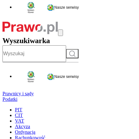
Nasze serwisy
Wyszukiwarka
Szukaj
Nasze serwisy
Prawnicy i sądy
Podatki
PIT
CIT
VAT
Akcyza
Ordynacja
Rachunkowość