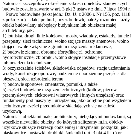
Natomiast szczegółowe określenie zakresu obiektów stanowiących
budowle zostało zawarte w art. 3 pkt 3 ustawy z dnia 7 lipca 1994 r.
– Prawo budowlane (tekst jedn.: Dz. U. z 2006 r. Nr 156, poz. 1118
z późn. zm.) – dalej pr. bud., przez budowlę należy rozumieć każdy
obiekt budowlany niebędący budynkiem lub obiektem małej
architektury, jak:
1) lotniska, drogi, linie kolejowe, mosty, wiadukty, estakady, tunele i
przepusty, sieci techniczne, wolno stojące maszty antenowe, wolno
stojące trwale związane z gruntem urządzenia reklamowe,
2) budowle ziemne, obronne (fortyfikacje), ochronne,
hydrotechniczne, zbiorniki, wolno stojące instalacje przemysłowe
lub urządzenia techniczne,
3) oczyszczalnie ścieków, składowiska odpadów, stacje uzdatniania
wody, konstrukcje oporowe, nadziemne i podziemne przejścia dla
pieszych, sieci uzbrojenia terenu,
4) budowle sportowe, cmentarze, pomniki, a także
5) części budowlane urządzeń technicznych (kotłów, pieców
przemysłowych, elektrowni wiatrowych i innych urządzeń) oraz
fundamenty pod maszyny i urządzenia, jako odrębne pod względem
technicznym części przedmiotów składających się na całość
użytkową.
Natomiast obiektami małej architektury, niebędącymi budowlami, są
wszelkie niewielkie obiekty, do których zaliczamy m.in. obiekty
użytkowe służące rekreacji codziennej i utrzymaniu porządku, jak:
piaskownice, huśtawki, drabinki, śmietniki (art. 3 pkt 4 lit. c) pr.