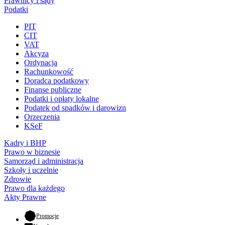
Prawnicy i sądy
Podatki
PIT
CIT
VAT
Akcyza
Ordynacja
Rachunkowość
Doradca podatkowy
Finanse publiczne
Podatki i opłaty lokalne
Podatek od spadków i darowizn
Orzeczenia
KSeF
Kadry i BHP
Prawo w biznesie
Samorząd i administracja
Szkoły i uczelnie
Zdrowie
Prawo dla każdego
Akty Prawne
- otwiera się w nowej karcie
Promocje