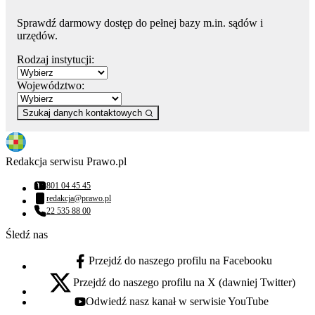
Sprawdź darmowy dostęp do pełnej bazy m.in. sądów i
urzędów.
Rodzaj instytucji:
Województwo:
Szukaj danych kontaktowych
Redakcja serwisu Prawo.pl
801 04 45 45
Numer telefonu:
redakcja@prawo.pl
Adres email:
22 535 88 00
Numer telefonu:
Śledź nas
Przejdź do naszego profilu na Facebooku
facebook - otwiera się w nowej karcie
Przejdź do naszego profilu na X (dawniej Twitter)
x - otwiera się w nowej karcie
Odwiedź nasz kanał w serwisie YouTube
youtube - otwiera się w nowej karcie