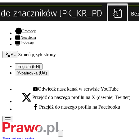
- otwiera się w nowej karcie
Promocje
Newsletter
Podcasty
Zmień język - bieżący:
Zmień język strony
PL
English (EN)
Українська (UA)
Odwiedź nasz kanał w serwisie YouTube
Youtube - otwiera się w nowej karcie
Przejdź do naszego profilu na X (dawniej Twitter)
X - otwiera się w nowej karcie
Przejdź do naszego profilu na Facebooku
Facebook - otwiera się w nowej karcie