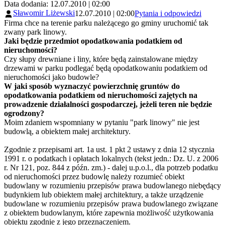
Data dodania: 12.07.2010 | 02:00
Sławomir Liżewski
12.07.2010 | 02:00
Pytania i odpowiedzi
Firma chce na terenie parku należącego go gminy uruchomić tak
zwany park linowy.
Jaki będzie przedmiot opodatkowania podatkiem od
nieruchomości?
Czy słupy drewniane i liny, które będą zainstalowane między
drzewami w parku podlegać będą opodatkowaniu podatkiem od
nieruchomości jako budowle?
W jaki sposób wyznaczyć powierzchnię gruntów do
opodatkowania podatkiem od nieruchomości zajętych na
prowadzenie działalności gospodarczej, jeżeli teren nie będzie
ogrodzony?
Moim zdaniem wspomniany w pytaniu "park linowy" nie jest
budowlą, a obiektem małej architektury.
Zgodnie z przepisami art. 1a ust. 1 pkt 2 ustawy z dnia 12 stycznia
1991 r. o podatkach i opłatach lokalnych (tekst jedn.: Dz. U. z 2006
r. Nr 121, poz. 844 z późn. zm.) - dalej u.p.o.l., dla potrzeb podatku
od nieruchomości przez budowlę należy rozumieć obiekt
budowlany w rozumieniu przepisów prawa budowlanego niebędący
budynkiem lub obiektem małej architektury, a także urządzenie
budowlane w rozumieniu przepisów prawa budowlanego związane
z obiektem budowlanym, które zapewnia możliwość użytkowania
obiektu zgodnie z jego przeznaczeniem.