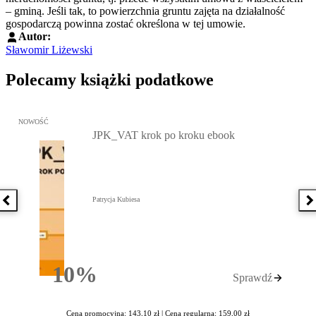
– gminą. Jeśli tak, to powierzchnia gruntu zajęta na działalność
gospodarczą powinna zostać określona w tej umowie.
Autor:
Sławomir Liżewski
Polecamy książki podatkowe
Przejdź do: JPK_VAT krok po kroku ebook, Patrycja Kubiesa - otw
NOWOŚĆ
JPK_VAT krok po kroku ebook
Patrycja Kubiesa
Poprzednia książka
N
10%
Sprawdź
Rabatu
Cena promocyjna: 143,10 zł |
Cena regularna: 159,00 zł