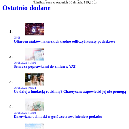
Najniższa cena w ostatnich 30 dniach: 119,25 zł
Ostatnio dodane
05:08
Przejdź do artykułu:
Ofiarom ataków hakerskich trudno odliczyć koszty podatkowe
06.08.2026 | 17:05
Przejdź do artykułu:
Senat za poprawkami do zmian w VAT
06.08.2026 | 05:34
Przejdź do artykułu:
Co dalej z fundacją rodzinną? Chaotyczne zapowiedzi jej nie pomogą
05.08.2026 | 18:02
Przejdź do artykułu:
Darowizna od matki w gotówce a zwolnienie z podatku