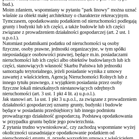
bud.).
Moim zdaniem, wspomniany w pytaniu "park linowy" można uznać
właśnie za obiekt małej architektury o charakterze rekreacyjnym.
Tymczasem, opodatkowaniu podatkiem od nieruchomości podlegają
grunty i budynki lub ich części, a także budowle lub ich części
związane z prowadzeniem działalności gospodarczej (art. 2 ust. 1
u.p.o.l.).
Natomiast podatnikami podatku od nieruchomości są osoby
fizyczne, osoby prawne, jednostki organizacyjne, w tym spółki
nieposiadające osobowości prawnej, będące m.in. posiadaczami
nieruchomości lub ich części albo obiektów budowlanych lub ich
części, stanowiących własność Skarbu Państwa lub jednostki
samorządu terytorialnego, jeżeli posiadanie wynika z umowy
zawartej z właścicielem, Agencją Nieruchomości Rolnych lub z
innego tytułu prawnego, z wyjątkiem posiadania przez osoby
fizyczne lokali mieszkalnych niestanowiących odrębnych
nieruchomości (art. 3 ust. 1 pkt 4 lit. a) u.p.o.l.).
Jak stanowi art. 1a ust. 1 pkt 3 u.p.o.l., za związane z prowadzeniem
działalności gospodarczej uznamy grunty, budynki i budowle
będące w posiadaniu przedsiębiorcy lub innego podmiotu
prowadzącego działalność gospodarczą. Podstawą opodatkowania
w przypadku gruntu będzie jego powierzchnia.
Z pytania trudno wywnioskować, czy zachodzą wspomniane wyżej
okoliczności uzasadniające opodatkowanie podatkiem od
nieruchomości gruntu, tj. przede wszystkim umowa z właścicielem