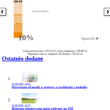
Patrycja Kubiesa
Poprzednia książka
N
10%
Sprawdź
Rabatu
Cena promocyjna: 143,10 zł |
Cena regularna: 159,00 zł
Najniższa cena w ostatnich 30 dniach: 119,25 zł
Ostatnio dodane
05.08.2026 | 18:02
Przejdź do artykułu:
Darowizna od matki w gotówce a zwolnienie z podatku
05.08.2026 | 05:37
Przejdź do artykułu:
Reforma planistyczna może wpłynąć na VAT