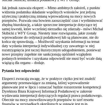
Jak jednak zauważa ekspert: – Mimo ambitnych założeń, z punktu
widzenia podatnika składanie wspólnych wniosków jest jedyną
użyteczną i praktyczną zmianą wprowadzoną na mocy nowych
przepisów. Pozwala ona bowiem zaoszczędzić czas i wyeliminować
zbędną biurokrację, a także sprzeczne interpretacje dotyczące tej
samej kwestii, które wcześniej nierzadko się zdarzały– mówi Michał
Skibicki z WFY Group. Niestety inne rozwiązania, jakie zostały
wprowadzone do ordynacji podatkowej lub są planowane, nie do
końca się sprawdzają. – Możliwość uzyskania informacji na temat
daty wydania interpretacji indywidualnej czy zawartego w niej
rozstrzygnięcia jest raczej iluzorycznym udogodnieniem, ponieważ
nowe przepisy zupełnie nie sankcjonują opóźnień względem
podanych terminów i uzyskana odpowiedź nie musi być wcale datą
wiążącą dla organu – dodaje.
Pytania bez odpowiedzi
Eksperci zwracają uwagę, że w praktyce ciężko jest też znaleźć
argumenty przemawiające za zmianą, której wprowadzenie
planowane jest w lipcu i oznaczać będzie rozszerzenie kompetencji
Dyrektora Biura Krajowej Informacji Podatkowej w zakresie
wydawania interpretacji dotyczących regulacji prawa podatkowego.
Obecnie na mocy znowelizowanych przepisów to szef resortu
finansów w przypadkach określonych w ustawie jest m.in.