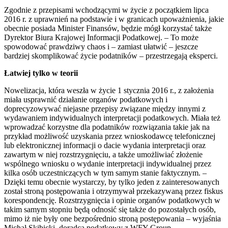
Zgodnie z przepisami wchodzącymi w życie z początkiem lipca
2016 r. z uprawnień na podstawie i w granicach upoważnienia, jakie
obecnie posiada Minister Finansów, będzie mógł korzystać także
Dyrektor Biura Krajowej Informacji Podatkowej. – To może
spowodować prawdziwy chaos i – zamiast ułatwić – jeszcze
bardziej skomplikować życie podatników – przestrzegają eksperci.
Łatwiej tylko w teorii
Nowelizacja, która weszła w życie 1 stycznia 2016 r., z założenia
miała usprawnić działanie organów podatkowych i
doprecyzowywać niejasne przepisy związane między innymi z
wydawaniem indywidualnych interpretacji podatkowych. Miała też
wprowadzać korzystne dla podatników rozwiązania takie jak na
przykład możliwość uzyskania przez wnioskodawcę telefonicznej
lub elektronicznej informacji o dacie wydania interpretacji oraz
zawartym w niej rozstrzygnięciu, a także umożliwiać złożenie
wspólnego wniosku o wydanie interpretacji indywidualnej przez
kilka osób uczestniczących w tym samym stanie faktycznym. –
Dzięki temu obecnie wystarczy, by tylko jeden z zainteresowanych
został stroną postępowania i otrzymywał przekazywaną przez fiskus
korespondencję. Rozstrzygnięcia i opinie organów podatkowych w
takim samym stopniu będą odnosić się także do pozostałych osób,
mimo iż nie były one bezpośrednio stroną postępowania – wyjaśnia
Michał Skibicki, doradca podatkowy z WFY Group.