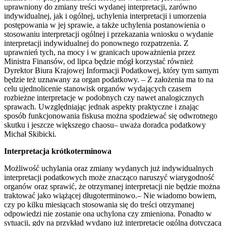
uprawniony do zmiany treści wydanej interpretacji, zarówno
indywidualnej, jak i ogólnej, uchylenia interpretacji i umorzenia
postępowania w jej sprawie, a także uchylenia postanowienia o
stosowaniu interpretacji ogólnej i przekazania wniosku o wydanie
interpretacji indywidualnej do ponownego rozpatrzenia. Z
uprawnień tych, na mocy i w granicach upoważnienia przez
Ministra Finansów, od lipca będzie mógł korzystać również
Dyrektor Biura Krajowej Informacji Podatkowej, który tym samym
będzie też uznawany za organ podatkowy. – Z założenia ma to na
celu ujednolicenie stanowisk organów wydających czasem
rozbieżne interpretacje w podobnych czy nawet analogicznych
sprawach. Uwzględniając jednak aspekty praktyczne i znając
sposób funkcjonowania fiskusa można spodziewać się odwrotnego
skutku i jeszcze większego chaosu– uważa doradca podatkowy
Michał Skibicki.
Interpretacja krótkoterminowa
Możliwość uchylania oraz zmiany wydanych już indywidualnych
interpretacji podatkowych może znacząco naruszyć wiarygodność
organów oraz sprawić, że otrzymanej interpretacji nie będzie można
traktować jako wiążącej długoterminowo.– Nie wiadomo bowiem,
czy po kilku miesiącach stosowania się do treści otrzymanej
odpowiedzi nie zostanie ona uchylona czy zmieniona. Ponadto w
sytuacji, gdy na przykład wydano już interpretację ogólną dotyczącą