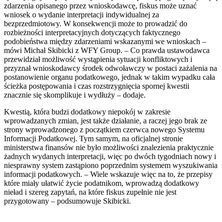
zdarzenia opisanego przez wnioskodawcę, fiskus może uznać
wniosek o wydanie interpretacji indywidualnej za
bezprzedmiotowy. W konsekwencji może to prowadzić do
rozbieżności interpretacyjnych dotyczących faktycznego
podobieństwa między zdarzeniami wskazanymi we wnioskach –
mówi Michał Skibicki z WFY Group. – Co prawda ustawodawca
przewidział możliwość wystąpienia sytuacji konfliktowych i
przyznał wnioskodawcy środek odwoławczy w postaci zażalenia na
postanowienie organu podatkowego, jednak w takim wypadku cała
ścieżka postępowania i czas rozstrzygnięcia spornej kwestii
znacznie się skomplikuje i wydłuży – dodaje.
Kwestią, która budzi dodatkowy niepokój w zakresie
wprowadzanych zmian, jest także działanie, a raczej jego brak ze
strony wprowadzonego z początkiem czerwca nowego Systemu
Informacji Podatkowej. Tym samym, na oficjalnej stronie
ministerstwa finansów nie było możliwości znalezienia praktycznie
żadnych wydanych interpretacji, więc po dwóch tygodniach nowy i
niesprawny system zastąpiono poprzednim systemem wyszukiwania
informacji podatkowych. – Wiele wskazuje więc na to, że przepisy
które miały ułatwić życie podatnikom, wprowadzą dodatkowy
nieład i szereg zapytań, na które fiskus zupełnie nie jest
przygotowany – podsumowuje Skibicki.