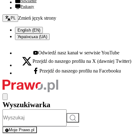
Newsletter
Podcasty
Zmień język - bieżący:
Zmień język strony
PL
English (EN)
Українська (UA)
Odwiedź nasz kanał w serwisie YouTube
Youtube - otwiera się w nowej karcie
Przejdź do naszego profilu na X (dawniej Twitter)
X - otwiera się w nowej karcie
Przejdź do naszego profilu na Facebooku
Facebook - otwiera się w nowej karcie
Wyszukiwarka
Szukaj
Moje Prawo.pl
- rejestracja i logowanie do serwisu