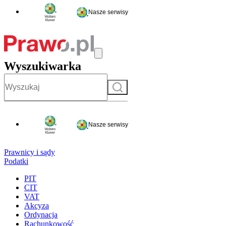
Nasze serwisy
Wyszukiwarka
Szukaj
Nasze serwisy
Prawnicy i sądy
Podatki
PIT
CIT
VAT
Akcyza
Ordynacja
Rachunkowość