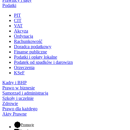
Prawnicy i sądy
Podatki
PIT
CIT
VAT
Akcyza
Ordynacja
Rachunkowość
Doradca podatkowy
Finanse publiczne
Podatki i opłaty lokalne
Podatek od spadków i darowizn
Orzeczenia
KSeF
Kadry i BHP
Prawo w biznesie
Samorząd i administracja
Szkoły i uczelnie
Zdrowie
Prawo dla każdego
Akty Prawne
- otwiera się w nowej karcie
Promocje