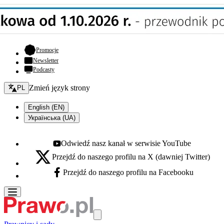
- otwiera się w nowej karcie
Promocje
Newsletter
Podcasty
Zmień język - bieżący:
Zmień język strony
PL
English (EN)
Українська (UA)
Odwiedź nasz kanał w serwisie YouTube
Youtube - otwiera się w nowej karcie
Przejdź do naszego profilu na X (dawniej Twitter)
X - otwiera się w nowej karcie
Przejdź do naszego profilu na Facebooku
Facebook - otwiera się w nowej karcie