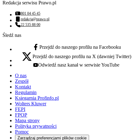
Redakcja serwisu Prawo.pl
801 04 45 45
Numer telefonu:
redakcja@prawo.pl
Adres email:
22 535 88 00
Numer telefonu:
Śledź nas
Przejdź do naszego profilu na Facebooku
facebook - otwiera się w nowej karcie
Przejdź do naszego profilu na X (dawniej Twitter)
x - otwiera się w nowej karcie
Odwiedź nasz kanał w serwisie YouTube
youtube - otwiera się w nowej karcie
O nas
Zespół
Kontakt
Regulamin
Księgarnia Profinfo.pl
Wolters Kluwer
FEPI
FPOP
Mapa strony
Polityka prywatności
Pomoc
Zarządzaj preferencjami plików cookie