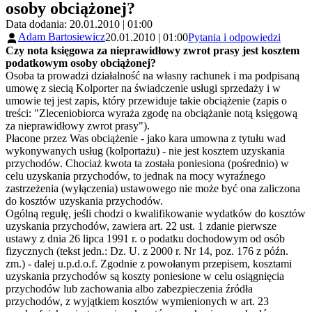
osoby obciążonej?
Data dodania: 20.01.2010 | 01:00
Adam Bartosiewicz
20.01.2010 | 01:00
Pytania i odpowiedzi
Czy nota księgowa za nieprawidłowy zwrot prasy jest kosztem
podatkowym osoby obciążonej?
Osoba ta prowadzi działalność na własny rachunek i ma podpisaną
umowę z siecią Kolporter na świadczenie usługi sprzedaży i w
umowie tej jest zapis, który przewiduje takie obciążenie (zapis o
treści: "Zleceniobiorca wyraża zgodę na obciążanie notą księgową
za nieprawidłowy zwrot prasy").
Płacone przez Was obciążenie - jako kara umowna z tytułu wad
wykonywanych usług (kolportażu) - nie jest kosztem uzyskania
przychodów. Chociaż kwota ta została poniesiona (pośrednio) w
celu uzyskania przychodów, to jednak na mocy wyraźnego
zastrzeżenia (wyłączenia) ustawowego nie może być ona zaliczona
do kosztów uzyskania przychodów.
Ogólną regułę, jeśli chodzi o kwalifikowanie wydatków do kosztów
uzyskania przychodów, zawiera art. 22 ust. 1 zdanie pierwsze
ustawy z dnia 26 lipca 1991 r. o podatku dochodowym od osób
fizycznych (tekst jedn.: Dz. U. z 2000 r. Nr 14, poz. 176 z późn.
zm.) - dalej u.p.d.o.f. Zgodnie z powołanym przepisem, kosztami
uzyskania przychodów są koszty poniesione w celu osiągnięcia
przychodów lub zachowania albo zabezpieczenia źródła
przychodów, z wyjątkiem kosztów wymienionych w art. 23