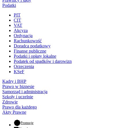
Prawnicy i sądy
Podatki
PIT
CIT
VAT
Akcyza
Ordynacja
Rachunkowość
Doradca podatkowy
Finanse publiczne
Podatki i opłaty lokalne
Podatek od spadków i darowizn
Orzeczenia
KSeF
Kadry i BHP
Prawo w biznesie
Samorząd i administracja
Szkoły i uczelnie
Zdrowie
Prawo dla każdego
Akty Prawne
- otwiera się w nowej karcie
Promocje