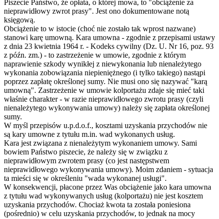
Piszecie Państwo, że opłata, o której mowa, to "obciążenie za
nieprawidłowy zwrot prasy". Jest ono dokumentowane notą
księgową.
Obciążenie to w istocie (choć nie zostało tak wprost nazwane)
stanowi karę umowną. Kara umowna - zgodnie z przepisami ustawy
z dnia 23 kwietnia 1964 r. - Kodeks cywilny (Dz. U. Nr 16, poz. 93
z późn. zm.) - to zastrzeżenie w umowie, zgodnie z którym
naprawienie szkody wynikłej z niewykonania lub nienależytego
wykonania zobowiązania niepieniężnego (i tylko takiego) nastąpi
poprzez zapłatę określonej sumy. Nie musi ono się nazywać "karą
umowną". Zastrzeżenie w umowie kolportażu zdaje się mieć taki
właśnie charakter - w razie nieprawidłowego zwrotu prasy (czyli
nienależytego wykonywania umowy) należy się zapłata określonej
sumy.
W myśl przepisów u.p.d.o.f., kosztami uzyskania przychodów nie
są kary umowne z tytułu m.in. wad wykonanych usług.
Kara jest związana z nienależytym wykonaniem umowy. Sami
bowiem Państwo piszecie, że należy się w związku z
nieprawidłowym zwrotem prasy (co jest następstwem
nieprawidłowego wykonywania umowy). Moim zdaniem - sytuacja
ta mieści się w określeniu "wada wykonanej usługi".
W konsekwencji, płacone przez Was obciążenie jako kara umowna
z tytułu wad wykonywanych usług (kolportażu) nie jest kosztem
uzyskania przychodów. Chociaż kwota ta została poniesiona
(pośrednio) w celu uzyskania przychodów, to jednak na mocy