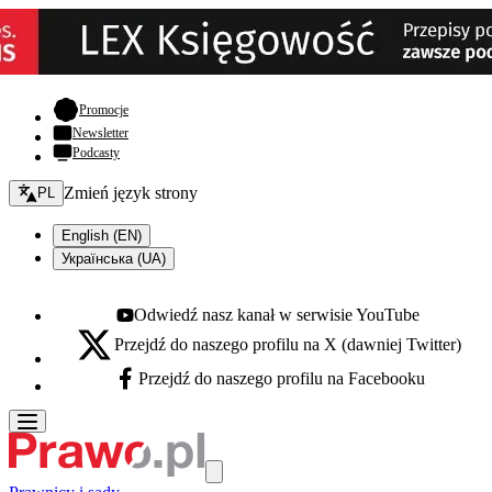
- otwiera się w nowej karcie
Promocje
Newsletter
Podcasty
Zmień język - bieżący:
Zmień język strony
PL
English (EN)
Українська (UA)
Odwiedź nasz kanał w serwisie YouTube
Youtube - otwiera się w nowej karcie
Przejdź do naszego profilu na X (dawniej Twitter)
X - otwiera się w nowej karcie
Przejdź do naszego profilu na Facebooku
Facebook - otwiera się w nowej karcie