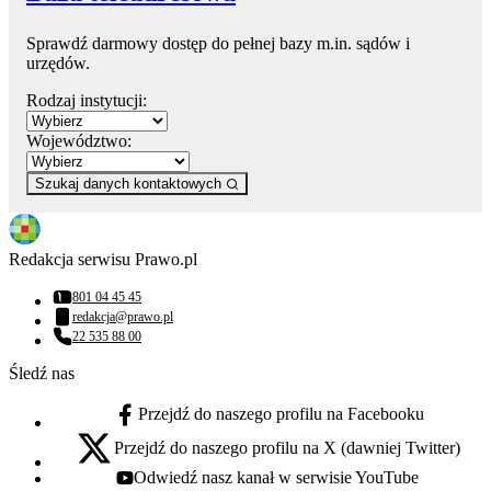
Sprawdź darmowy dostęp do pełnej bazy m.in. sądów i
urzędów.
Rodzaj instytucji:
Województwo:
Szukaj danych kontaktowych
Redakcja serwisu Prawo.pl
801 04 45 45
Numer telefonu:
redakcja@prawo.pl
Adres email:
22 535 88 00
Numer telefonu:
Śledź nas
Przejdź do naszego profilu na Facebooku
facebook - otwiera się w nowej karcie
Przejdź do naszego profilu na X (dawniej Twitter)
x - otwiera się w nowej karcie
Odwiedź nasz kanał w serwisie YouTube
youtube - otwiera się w nowej karcie