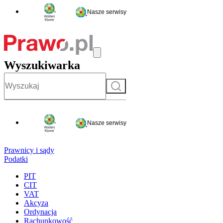
Nasze serwisy
Wyszukiwarka
Szukaj
Nasze serwisy
Prawnicy i sądy
Podatki
PIT
CIT
VAT
Akcyza
Ordynacja
Rachunkowość