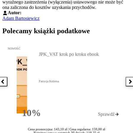
wyraźnego zastrzeżenia (wyłączenia) ustawowego nie może być
ona zaliczona do kosztów uzyskania przychodów.
Autor:
Adam Bartosiewicz
Polecamy książki podatkowe
Przejdź do: JPK_VAT krok po kroku ebook, Patrycja Kubiesa - otw
NOWOŚĆ
JPK_VAT krok po kroku ebook
Patrycja Kubiesa
Poprzednia książka
N
10%
Sprawdź
Rabatu
Cena promocyjna: 143,10 zł |
Cena regularna: 159,00 zł
Najniższa cena w ostatnich 30 dniach: 119,25 zł