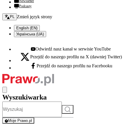
Newsletter
Podcasty
Zmień język - bieżący:
Zmień język strony
PL
English (EN)
Українська (UA)
Odwiedź nasz kanał w serwisie YouTube
Youtube - otwiera się w nowej karcie
Przejdź do naszego profilu na X (dawniej Twitter)
X - otwiera się w nowej karcie
Przejdź do naszego profilu na Facebooku
Facebook - otwiera się w nowej karcie
Wyszukiwarka
Szukaj
Moje Prawo.pl
- rejestracja i logowanie do serwisu