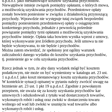
u.p.d.o.f. jako niestanowiące kosztów uzyskania przychodów.
Niewątpliwie istnieje związek pomiędzy opłatami, o których mowa,
a możliwością uzyskiwania przychodów. Przedmiotowe opłaty
zostały bowiem poniesione w związku z działalnością przynoszącą
przychody. Wprawdzie nie występuje tutaj związek bezpośredni
pomiędzy poniesieniem przedmiotowej opłaty o osiągnięciem
konkretnego przychodu, jednakże z pewnością pośrednie
powiązanie pomiędzy tymi opłatami a możliwością uzyskiwania
przychodów istnieje. Opłata taka bowiem wynika wprost z umowy,
której wykonywanie jest źródłem przychodu. Jeśli umowa ta nie
będzie wykonywana, to nie będzie i przychodów.
Można zatem stwierdzić, że spełniony jest ogólny warunek
zaliczalności danego wydatku do kosztów uzyskania przychodów,
tj. poniesienie go w celu uzyskania przychodów.
Rzecz jednak w tym, że aby dany wydatek mógł być kosztem
podatkowym, nie może on być wymieniony w katalogu art. 23 ust.
1 u.p.d.o.f. jako koszt niestanowiący kosztu uzyskania przychodów.
W kontekście sytuacji opisanej w pytaniu należy zwrócić uwagę na
brzmienie art. 23 ust. 1 pkt 19 u.p.d.o.f. Zgodnie z powołanym
przepisem, nie uważa się za koszty uzyskania przychodów kar
umownych i odszkodowań z tytułu wad dostarczonych towarów,
wykonanych robót i usług oraz zwłoki w dostarczeniu towaru
wolnego od wad lub zwłoki w usunięciu wad towarów albo
wykonanych robót i usług.