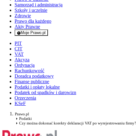
Samorząd i administracja
Szkoły i uczelnie
Zdrowie
Prawo dla każdego
Akty Prawne
Moje Prawo.pl
- rejestracja i logowanie do serwisu
PIT
CIT
VAT
Akcyza
Ordynacja
Rachunkowość
Doradca podatkowy
Finanse publiczne
Podatki i opłaty lokalne
Podatek od spadków i darowizn
Orzeczenia
KSeF
Prawo.pl
Podatki
Czy można dokonać korekty deklaracji VAT po wyrejestrowaniu firmy