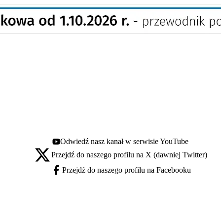
Odwiedź nasz kanał w serwisie YouTube
Youtube - otwiera się w nowej karcie
Przejdź do naszego profilu na X (dawniej Twitter)
X - otwiera się w nowej karcie
Przejdź do naszego profilu na Facebooku
Facebook - otwiera się w nowej karcie