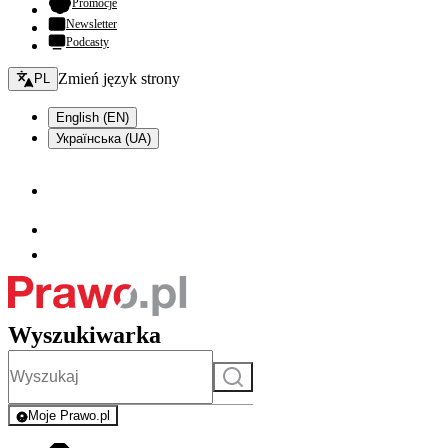
- otwiera się w nowej karcie
Promocje
Newsletter
Podcasty
Zmień język - bieżący:
Zmień język strony
PL
English (EN)
Українська (UA)
Wyszukiwarka
Szukaj
Moje Prawo.pl
- rejestracja i logowanie do serwisu