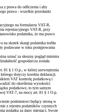
ka z prawa do odliczenia i aby
tego prawa - wszelkie przesłanki
tracyjnego na formularzu VAT-R,
ia rejestracyjnego VAT-R, przy
 stanowisko podatnika, że ma prawo
 na skutek skargi podatnika trafiła
nty podawane w toku postępowania
ożna uznać za słuszny pogląd ministra
ziałalność gospodarcza została
t. 81 § 1 O.p., w której uzewnętrznia
 którego dotyczy korekta deklaracji.
nikiem VAT kontrolę podatkową i
wadzić do określenia wysokości
iązku podatkowe, to tym samym
wej VAT-7, na mocy art. 81 § 1 O.p.
iwienie podmiotowi będący stroną w
enie z rejestru podatników czynnych
enia podatku za dany miesiąc). Swoje