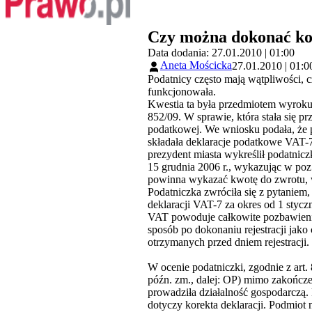
Czy można dokonać kor
Data dodania: 27.01.2010 | 01:00
Aneta Mościcka
27.01.2010 | 01:0
Podatnicy często mają wątpliwości, 
funkcjonowała.
Kwestia ta była przedmiotem wyroku
852/09. W sprawie, która stała się p
podatkowej. We wniosku podała, że p
składała deklaracje podatkowe VAT-7
prezydent miasta wykreślił podatniczk
15 grudnia 2006 r., wykazując w poz. 
powinna wykazać kwotę do zwrotu, w
Podatniczka zwróciła się z pytaniem
deklaracji VAT-7 za okres od 1 stycz
VAT powoduje całkowite pozbawienie p
sposób po dokonaniu rejestracji jak
otrzymanych przed dniem rejestracji.
W ocenie podatniczki, zgodnie z art.
późn. zm., dalej: OP) mimo zakończen
prowadziła działalność gospodarczą. P
dotyczy korekta deklaracji. Podmiot 