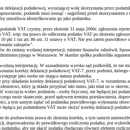
nie deklaracji podatkowej, wyrażającej wolę skorzystania przez podatni
uprawnienie, podatnik musi usunąć - najpóźniej przed skorzystaniem z 
tóry umożliwia identyfikowanie go jako podatnika.
 podatnik VAT czynny, przez złożenie 31 maja 2006r. zgłoszenia rejes
a VAT, więc ma prawo do odliczenia podatku VAT po złożeniu zgłoszen
10 pkt 1 raz art. 86 ust. 11 ustawy o VAT. Nie jest zatem prawidłowe
okonaniu zakupów".
w do zmiany wydanej interpretacji, minister finansów odmówił. Sprawa
inistracyjnego w Warszawie. W skardze spółka podkreśliła argume
.
ł wydaną interpretację. W uzasadnieniu wyroku sąd podkreślił, że nie m
onania korekty deklaracji podatkowej VAT-7, przez podmiot, którego d
stępuje jako osoba nie mająca statusu podatnika.
e przy składaniu korekty deklaracji podatkowej VAT-7, w rozumieniu ar
dmiotowi, który ją składa przypisać taki status, jaki miał on w okresie,
 wszczęcia wobec podmiotu - osoby fizycznej, nie będącej już podat
zego może skutecznie, przed upływem terminu przedawnienia, dopro
ści, a tym samym żądać od podatnika prawidłowego wykonania obow
ie będąca już podatnikiem VAT może złożyć korektę deklaracji podatko
iem do pozbawienia prawa do złożenia korekty, a tym samym uniemożl
cji, doprowadzenia do prawidłowego rozliczenia podatku, jest wykreśl
 podatnika, aby nie płacić podatku (będącego również efektem rozlicz