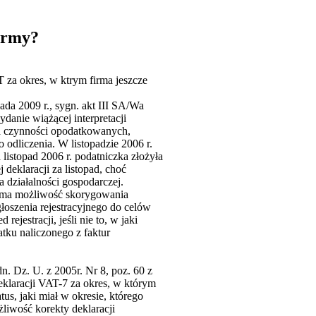
irmy?
 za okres, w ktrym firma jeszcze
da 2009 r., sygn. akt III SA/Wa
danie wiążącej interpretacji
ła czynności opodatkowanych,
odliczenia. W listopadzie 2006 r.
 listopad 2006 r. podatniczka złożyła
 deklaracji za listopad, choć
działalności gospodarczej.
., ma możliwość skorygowania
głoszenia rejestracyjnego do celów
estracji, jeśli nie to, w jaki
tku naliczonego z faktur
n. Dz. U. z 2005r. Nr 8, poz. 60 z
eklaracji VAT-7 za okres, w którym
tus, jaki miał w okresie, którego
żliwość korekty deklaracji