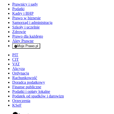
Prawnicy i sądy
Podatki
Kadry i BHP
Prawo w biznesie
Samorząd i administracja
Szkoły i uczelnie
Zdrowie
Prawo dla każdego
Akty Prawne
Moje Prawo.pl
- rejestracja i logowanie do serwisu
PIT
CIT
VAT
Akcyza
Ordynacja
Rachunkowość
Doradca podatkowy
Finanse publiczne
Podatki i opłaty lokalne
Podatek od spadków i darowizn
Orzeczenia
KSeF