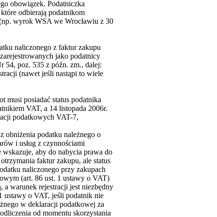
 jego obowiązek. Podatniczka
 które odbierają podatnikom
 (np. wyrok WSA we Wrocławiu z 30
atku naliczonego z faktur zakupu
ezarejestrowanych jako podatnicy
r 54, poz. 535 z późn. zm., dalej:
acji (nawet jeśli nastąpi to wiele
t musi posiadać status podatnika
atnikiem VAT, a 14 listopada 2006r.
racji podatkowych VAT-7,
 z obniżenia podatku należnego o
rów i usług z czynnościami
e wskazuje, aby do nabycia prawa do
trzymania faktur zakupu, ale status
podatku naliczonego przy zakupach
owym (art. 86 ust. 1 ustawy o VAT)
 a warunek rejestracji jest niezbędny
1 ustawy o VAT, jeśli podatnik nie
żnego w deklaracji podatkowej za
 odliczenia od momentu skorzystania