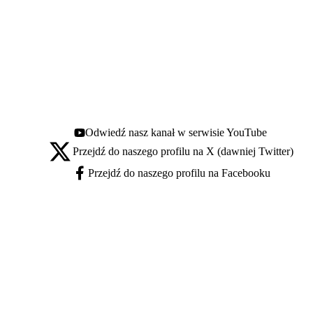
Odwiedź nasz kanał w serwisie YouTube
Youtube - otwiera się w nowej karcie
Przejdź do naszego profilu na X (dawniej Twitter)
X - otwiera się w nowej karcie
Przejdź do naszego profilu na Facebooku
Facebook - otwiera się w nowej karcie