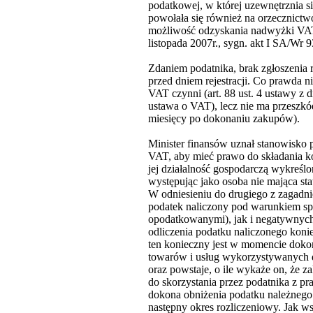
podatkowej, w której uzewnętrznia si
powołała się również na orzecznictw
możliwość odzyskania nadwyżki VAT
listopada 2007r., sygn. akt I SA/Wr 9
Zdaniem podatnika, brak zgłoszenia 
przed dniem rejestracji. Co prawda n
VAT czynni (art. 88 ust. 4 ustawy z d
ustawa o VAT), lecz nie ma przeszkód,
miesięcy po dokonaniu zakupów).
Minister finansów uznał stanowisko 
VAT, aby mieć prawo do składania kor
jej działalność gospodarczą wykreś
występując jako osoba nie mająca sta
W odniesieniu do drugiego z zagadni
podatek naliczony pod warunkiem sp
opodatkowanymi), jak i negatywnych,
odliczenia podatku naliczonego koni
ten konieczny jest w momencie dokon
towarów i usług wykorzystywanych do
oraz powstaje, o ile wykaże on, że z
do skorzystania przez podatnika z pr
dokona obniżenia podatku należnego
następny okres rozliczeniowy. Jak w