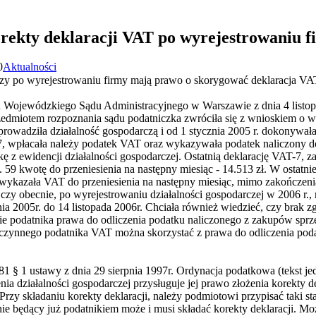
ekty deklaracji VAT po wyrejestrowaniu f
0
Aktualności
czy po wyrejestrowaniu firmy mają prawo o skorygować deklaracja VAT
 Wojewódzkiego Sądu Administracyjnego w Warszawie z dnia 4 listopa
rzedmiotem rozpoznania sądu podatniczka zwróciła się z wnioskiem o wy
rowadziła działalność gospodarczą i od 1 stycznia 2005 r. dokonywa
, wpłacała należy podatek VAT oraz wykazywała podatek naliczony do 
ę z ewidencji działalności gospodarczej. Ostatnią deklarację VAT-7, za
59 kwotę do przeniesienia na następny miesiąc - 14.513 zł. W ostatniej
ykazała VAT do przeniesienia na następny miesiąc, mimo zakończenia 
, czy obecnie, po wyrejestrowaniu działalności gospodarczej w 2006 r
nia 2005r. do 14 listopada 2006r. Chciała również wiedzieć, czy brak z
odatnika prawa do odliczenia podatku naliczonego z zakupów sprzed rej
o czynnego podatnika VAT można skorzystać z prawa do odliczenia poda
 81 § 1 ustawy z dnia 29 sierpnia 1997r. Ordynacja podatkowa (tekst jed
ia działalności gospodarczej przysługuje jej prawo złożenia korekty d
rzy składaniu korekty deklaracji, należy podmiotowi przypisać taki sta
nie będący już podatnikiem może i musi składać korekty deklaracji. Mo