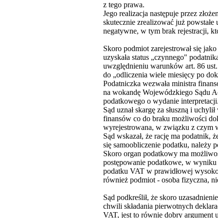
z tego prawa.
Jego realizacja następuje przez złoże
skutecznie zrealizować już powstałe 
negatywne, w tym brak rejestracji, k
Skoro podmiot zarejestrował się jako
uzyskała status „czynnego" podatnik
uwzględnieniu warunków art. 86 ust. 
do „odliczenia wiele miesięcy po d
Podatniczka wezwała ministra finansó
na wokandę Wojewódzkiego Sądu Adm
podatkowego o wydanie interpretacji
Sąd uznał skargę za słuszną i uchyli
finansów co do braku możliwości dok
wyrejestrowana, w związku z czym wy
Sąd wskazał, że rację ma podatnik, ż
się samoobliczenie podatku, należy po
Skoro organ podatkowy ma możliwość
postępowanie podatkowe, w wyniku c
podatku VAT w prawidłowej wysoko
również podmiot - osoba fizyczna, n
Sąd podkreślił, że skoro uzasadnien
chwili składania pierwotnych deklara
VAT, jest to równie dobry argument u