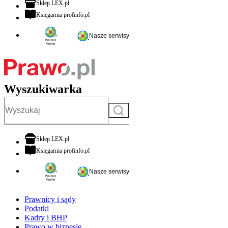
otwiera się w nowej karcie
Sklep LEX.pl
otwiera się w nowej karcie
Księgarnia profinfo.pl
Nasze serwisy
Wyszukiwarka
Szukaj
otwiera się w nowej karcie
Sklep LEX.pl
otwiera się w nowej karcie
Księgarnia profinfo.pl
Nasze serwisy
Prawnicy i sądy
Podatki
Kadry i BHP
Prawo w biznesie