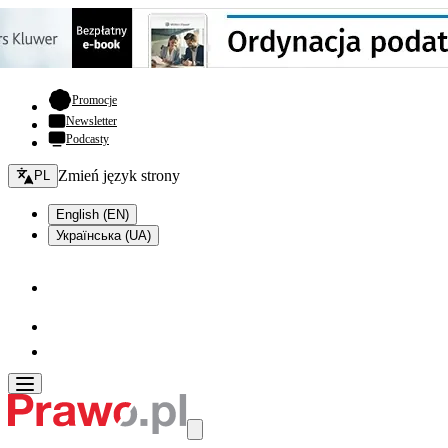
- otwiera się w nowej karcie
Promocje
Newsletter
Podcasty
Zmień język - bieżący:
Zmień język strony
PL
English (EN)
Українська (UA)