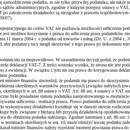
ę samoobliczenie podatku, to nie tylko przywilej podatnika, ale także
o sądów administracyjnych, zgodnie z którymi przepisy ustawy o VAT,
 po zakończeniu działalności są niezgodne z prawem wspólnotowym
39/07).
rejestracyjnego do celów VAT nie pozbawia możliwości odliczenia pod
ie jest możliwe korzystanie z prawa do odliczenia przez podatników ni
nia 11 marca 2004 r. o podatku od towarów i usług (Dz. U. z 2004 r., N
 aby podatnicy tacy mogli skorzystać z tego prawa po dokonaniu rejestr
podatniczki za nieprawidłowe. W uzasadnieniu decyzji podał, że podmio
ekt deklaracji VAT-7. Z treści wniosku wynika, że strona nie jest pod
lono z ewidencji. W związku z tym nie ma prawa do korygowania dekla
tusu podatnika.
eń minister finansów stwierdził, że podatnik ma prawo do skorzystania
ełnienia określonych warunków pozytywnych (związku nabytych towa
 określonych w art. 88 ustawy o VAT. Art. 88 ust. 4 ustawy o VAT ni
eczne było posiadanie statusu podatnika zarejestrowanego w momencie o
ywania odliczenia - realizacji prawa. Prawo podatnika do odliczenia 
 wykonywanej działalności kształtuje się w danym okresie rozliczeni
akupy były związane z bieżącą lub przyszłą działalnością opodatkowaną,
awa do obniżenia podatku należnego. Zgodnie natomiast z art. 86 ust. 1
 w terminach określonych w ust. 10, może obniżyć kwotę podatku nale
skazał minister finansów należy rozróżnić moment powstania prawa do