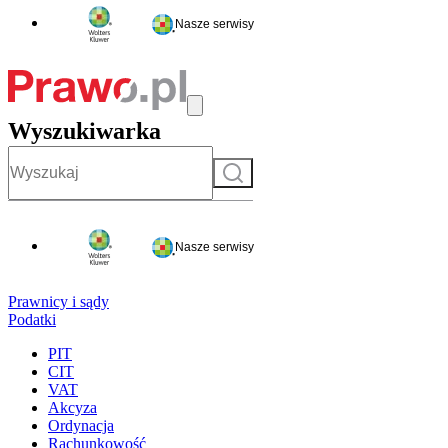
Nasze serwisy
Wyszukiwarka
Szukaj
Nasze serwisy
Prawnicy i sądy
Podatki
PIT
CIT
VAT
Akcyza
Ordynacja
Rachunkowość