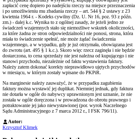
zapłacić cenę dopiero po nadejściu rzeczy na miejsce przeznaczenia
i po umożliwieniu mu zbadania rzeczy – art. 544 § 2 ustawy z 23
kwietnia 1964 r. - Kodeks cywilny (Dz. U. Nr 16, poz. 93 z późn.
zm.) - dalej k.c. Wynika to z ogólnej zasady, że jeżeli jedno ze
świadczeń wzajemnych stało się niemożliwe wskutek okoliczności,
za które żadna ze stron odpowiedzialności nie ponosi, strona, która
miała to świadczenie spełnić, nie może żądać świadczenia
wzajemnego, a w wypadku, gdy je już otrzymała, obowiązana jest
do zwrotu (art. 495 § 1 k.c.). Skoro więc rzecz zaginęła i nie będzie
dostarczona, to cena sprzedaży nie jest należna od kupującego i nie
stanowi przychodu, niezależnie od faktu wystawienia faktury.
Należy zatem dokonać korekty nieprawidłowo ujętych przychodów
w miesiącu, w którym zostały wpisane do PKPiR.
Na marginesie należy zauważyć, że w przypadku zagubienia
faktury można wystawić jej duplikat. Niemniej jednak, gdy faktura
nie dotarła w ogóle do nabywcy uprawnionym jest uznanie, że nie
została w ogóle doręczona i w prowadzona do obrotu prawnego i
potraktowanie jej jako niewystawionej (por. wyrok Naczelnego
Sądu Administracyjnego z 7 marca 2012 r., I FSK 796/11).
Autor:
Krzysztof Klimek