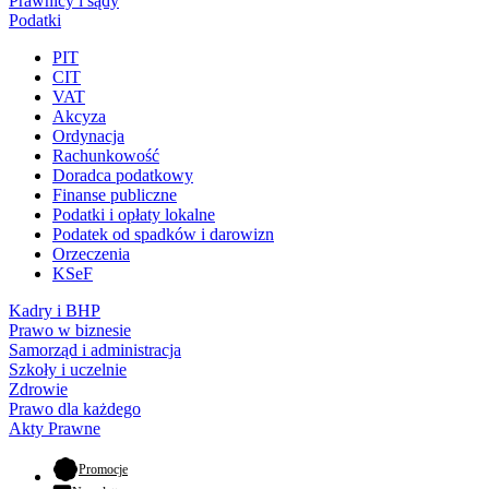
Prawnicy i sądy
Podatki
PIT
CIT
VAT
Akcyza
Ordynacja
Rachunkowość
Doradca podatkowy
Finanse publiczne
Podatki i opłaty lokalne
Podatek od spadków i darowizn
Orzeczenia
KSeF
Kadry i BHP
Prawo w biznesie
Samorząd i administracja
Szkoły i uczelnie
Zdrowie
Prawo dla każdego
Akty Prawne
- otwiera się w nowej karcie
Promocje