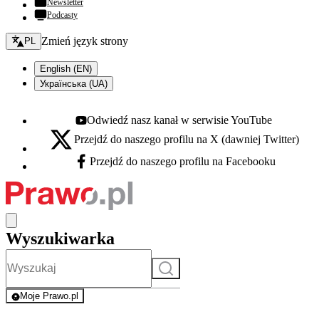
Newsletter
Podcasty
Zmień język - bieżący:
Zmień język strony
PL
English (EN)
Українська (UA)
Odwiedź nasz kanał w serwisie YouTube
Youtube - otwiera się w nowej karcie
Przejdź do naszego profilu na X (dawniej Twitter)
X - otwiera się w nowej karcie
Przejdź do naszego profilu na Facebooku
Facebook - otwiera się w nowej karcie
Wyszukiwarka
Szukaj
Moje Prawo.pl
- rejestracja i logowanie do serwisu