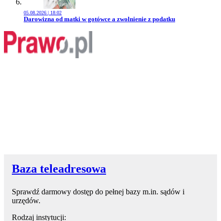
05.08.2026 | 18:02
Przejdź do artykułu:
Darowizna od matki w gotówce a zwolnienie z podatku
Baza teleadresowa
Sprawdź darmowy dostęp do pełnej bazy m.in. sądów i
urzędów.
Rodzaj instytucji: