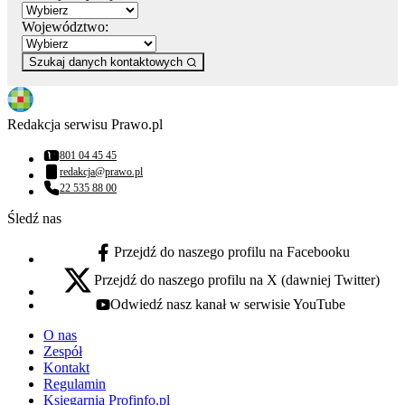
Województwo:
Szukaj danych kontaktowych
Redakcja serwisu Prawo.pl
801 04 45 45
Numer telefonu:
redakcja@prawo.pl
Adres email:
22 535 88 00
Numer telefonu:
Śledź nas
Przejdź do naszego profilu na Facebooku
facebook - otwiera się w nowej karcie
Przejdź do naszego profilu na X (dawniej Twitter)
x - otwiera się w nowej karcie
Odwiedź nasz kanał w serwisie YouTube
youtube - otwiera się w nowej karcie
O nas
Zespół
Kontakt
Regulamin
Księgarnia Profinfo.pl