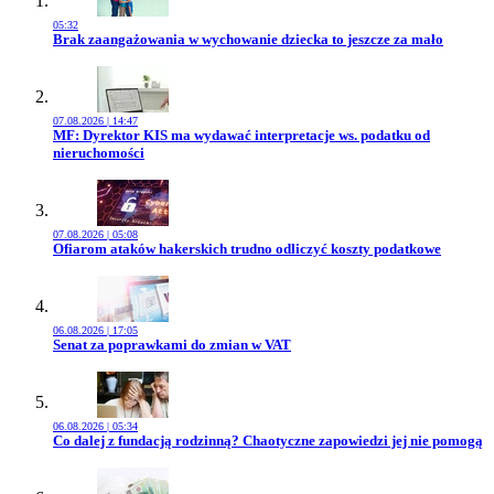
05:32
Przejdź do artykułu:
Brak zaangażowania w wychowanie dziecka to jeszcze za mało
07.08.2026 | 14:47
Przejdź do artykułu:
MF: Dyrektor KIS ma wydawać interpretacje ws. podatku od
nieruchomości
07.08.2026 | 05:08
Przejdź do artykułu:
Ofiarom ataków hakerskich trudno odliczyć koszty podatkowe
06.08.2026 | 17:05
Przejdź do artykułu:
Senat za poprawkami do zmian w VAT
06.08.2026 | 05:34
Przejdź do artykułu:
Co dalej z fundacją rodzinną? Chaotyczne zapowiedzi jej nie pomogą