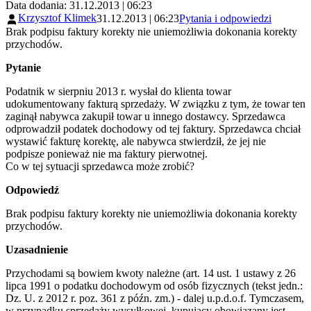
Data dodania: 31.12.2013 | 06:23
Krzysztof Klimek
31.12.2013 | 06:23
Pytania i odpowiedzi
Brak podpisu faktury korekty nie uniemożliwia dokonania korekty
przychodów.
Pytanie
Podatnik w sierpniu 2013 r. wysłał do klienta towar
udokumentowany fakturą sprzedaży. W związku z tym, że towar ten
zaginął nabywca zakupił towar u innego dostawcy. Sprzedawca
odprowadził podatek dochodowy od tej faktury. Sprzedawca chciał
wystawić fakturę korektę, ale nabywca stwierdził, że jej nie
podpisze ponieważ nie ma faktury pierwotnej.
Co w tej sytuacji sprzedawca może zrobić?
Odpowiedź
Brak podpisu faktury korekty nie uniemożliwia dokonania korekty
przychodów.
Uzasadnienie
Przychodami są bowiem kwoty należne (art. 14 ust. 1 ustawy z 26
lipca 1991 o podatku dochodowym od osób fizycznych (tekst jedn.:
Dz. U. z 2012 r. poz. 361 z późn. zm.) - dalej u.p.d.o.f. Tymczasem,
w przypadku sprzedaży wysyłkowej, kupujący obowiązany jest