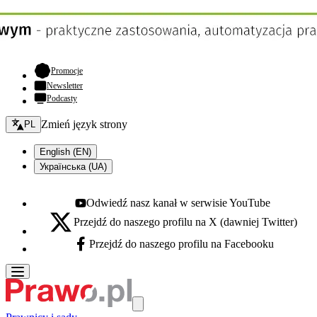
- otwiera się w nowej karcie
Promocje
Newsletter
Podcasty
Zmień język - bieżący:
Zmień język strony
PL
English (EN)
Українська (UA)
Odwiedź nasz kanał w serwisie YouTube
Youtube - otwiera się w nowej karcie
Przejdź do naszego profilu na X (dawniej Twitter)
X - otwiera się w nowej karcie
Przejdź do naszego profilu na Facebooku
Facebook - otwiera się w nowej karcie