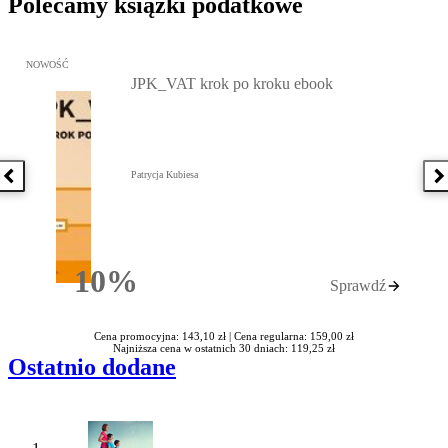
Polecamy książki podatkowe
Przejdź do: JPK_VAT krok po kroku ebook, Patrycja Kubiesa - otw
NOWOŚĆ
JPK_VAT krok po kroku ebook
Patrycja Kubiesa
Poprzednia książka
N
10%
Sprawdź
Rabatu
Cena promocyjna: 143,10 zł |
Cena regularna: 159,00 zł
Najniższa cena w ostatnich 30 dniach: 119,25 zł
Ostatnio dodane