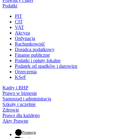
Prawnicy i sądy
Podatki
PIT
CIT
VAT
Akcyza
Ordynacja
Rachunkowość
Doradca podatkowy
Finanse publiczne
Podatki i opłaty lokalne
Podatek od spadków i darowizn
Orzeczenia
KSeF
Kadry i BHP
Prawo w biznesie
Samorząd i administracja
Szkoły i uczelnie
Zdrowie
Prawo dla każdego
Akty Prawne
- otwiera się w nowej karcie
Promocje