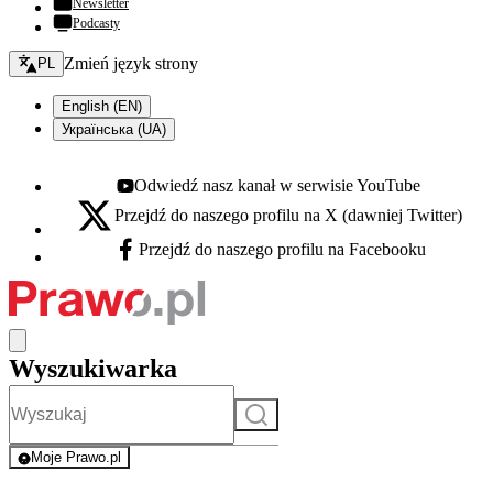
Newsletter
Podcasty
Zmień język - bieżący:
Zmień język strony
PL
English (EN)
Українська (UA)
Odwiedź nasz kanał w serwisie YouTube
Youtube - otwiera się w nowej karcie
Przejdź do naszego profilu na X (dawniej Twitter)
X - otwiera się w nowej karcie
Przejdź do naszego profilu na Facebooku
Facebook - otwiera się w nowej karcie
Wyszukiwarka
Szukaj
Moje Prawo.pl
- rejestracja i logowanie do serwisu