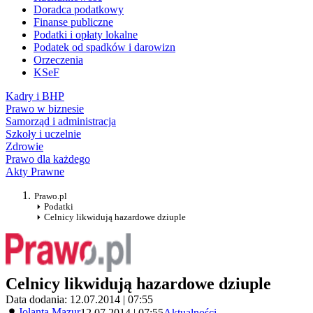
Doradca podatkowy
Finanse publiczne
Podatki i opłaty lokalne
Podatek od spadków i darowizn
Orzeczenia
KSeF
Kadry i BHP
Prawo w biznesie
Samorząd i administracja
Szkoły i uczelnie
Zdrowie
Prawo dla każdego
Akty Prawne
Prawo.pl
Podatki
Celnicy likwidują hazardowe dziuple
Celnicy likwidują hazardowe dziuple
Data dodania: 12.07.2014 | 07:55
Jolanta Mazur
12.07.2014 | 07:55
Aktualności