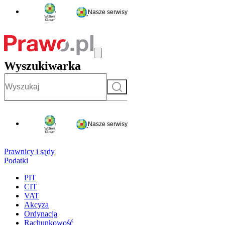
Nasze serwisy
Wyszukiwarka
Szukaj
Nasze serwisy
Prawnicy i sądy
Podatki
PIT
CIT
VAT
Akcyza
Ordynacja
Rachunkowość