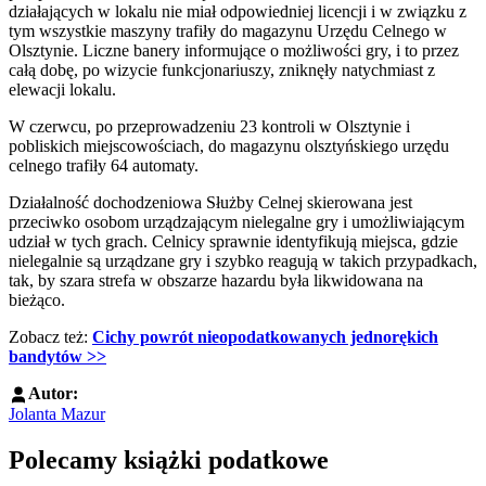
działających w lokalu nie miał odpowiedniej licencji i w związku z
tym wszystkie maszyny trafiły do magazynu Urzędu Celnego w
Olsztynie. Liczne banery informujące o możliwości gry, i to przez
całą dobę, po wizycie funkcjonariuszy, zniknęły natychmiast z
elewacji lokalu.
W czerwcu, po przeprowadzeniu 23 kontroli w Olsztynie i
pobliskich miejscowościach, do magazynu olsztyńskiego urzędu
celnego trafiły 64 automaty.
Działalność dochodzeniowa Służby Celnej skierowana jest
przeciwko osobom urządzającym nielegalne gry i umożliwiającym
udział w tych grach. Celnicy sprawnie identyfikują miejsca, gdzie
nielegalnie są urządzane gry i szybko reagują w takich przypadkach,
tak, by szara strefa w obszarze hazardu była likwidowana na
bieżąco.
Zobacz też:
Cichy powrót nieopodatkowanych jednorękich
bandytów >>
Autor:
Jolanta Mazur
Polecamy książki podatkowe