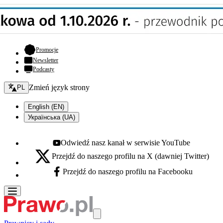
- otwiera się w nowej karcie
Promocje
Newsletter
Podcasty
Zmień język - bieżący:
Zmień język strony
PL
English (EN)
Українська (UA)
Odwiedź nasz kanał w serwisie YouTube
Youtube - otwiera się w nowej karcie
Przejdź do naszego profilu na X (dawniej Twitter)
X - otwiera się w nowej karcie
Przejdź do naszego profilu na Facebooku
Facebook - otwiera się w nowej karcie