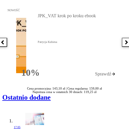
Przejdź do: JPK_VAT krok po kroku ebook, Patrycja Kubiesa - otw
NOWOŚĆ
JPK_VAT krok po kroku ebook
Patrycja Kubiesa
Poprzednia książka
N
10%
Sprawdź
Rabatu
Cena promocyjna: 143,10 zł |
Cena regularna: 159,00 zł
Najniższa cena w ostatnich 30 dniach: 119,25 zł
Ostatnio dodane
17:05