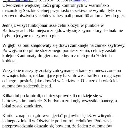
Utworzenie większej ilości grup kontrolnych w warmińsko-
mazurskiej Służbie Celnej przyniosło oczekiwane wyniki: tylko w
czerwcu olsztyńscy celnicy zatrzymali ponad 60 automatów do gier.
Jedną z wizyt funkcjonariusze celni złożyli w punkcie w
Bartoszycach. Na miejscu znajdowały się 3 symulatory. Jednak nie
były to jedyne maszyny do gier.
W głębi salonu znajdowały się drzwi zamknięte na zamek szyfrowy.
Po wejściu do pilnie strzeżonego pomieszczenia, celnicy zastali
kolejne 3 automaty do gier - na jednym z nich grała 70-letnia
kobieta.
Wszystkie maszyny zostały zatrzymane, a banery umieszczone na
zewnątrz lokalu, reklamujące gry hazardowe - trafiły do magazynu
celnego i posłużą jako dowód w śledztwie. O karze dla właściciela
automatów zadecyduje sąd.
Kilka dni po kontroli, celnicy sprawdzili co dzieje się w
bartoszyckim punkcie. Z budynku zniknęły wszystkie banery, a
lokal został zamknięty.
Kartka z napisem „do wynajęcia" pojawiła się też w witrynie
jednego z lokali w Olsztynie po kontroli celników. Podczas jej
przeprowadzania okazało się bowiem, że żaden z automatów