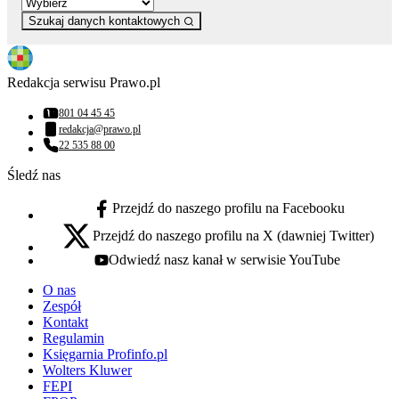
Szukaj danych kontaktowych
Redakcja serwisu Prawo.pl
801 04 45 45
Numer telefonu:
redakcja@prawo.pl
Adres email:
22 535 88 00
Numer telefonu:
Śledź nas
Przejdź do naszego profilu na Facebooku
facebook - otwiera się w nowej karcie
Przejdź do naszego profilu na X (dawniej Twitter)
x - otwiera się w nowej karcie
Odwiedź nasz kanał w serwisie YouTube
youtube - otwiera się w nowej karcie
O nas
Zespół
Kontakt
Regulamin
Księgarnia Profinfo.pl
Wolters Kluwer
FEPI