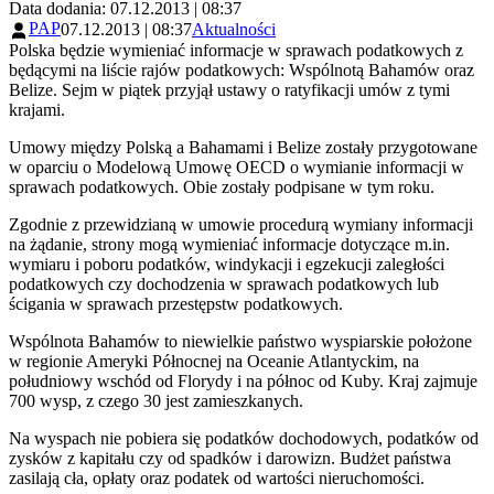
Data dodania: 07.12.2013 | 08:37
PAP
07.12.2013 | 08:37
Aktualności
Polska będzie wymieniać informacje w sprawach podatkowych z
będącymi na liście rajów podatkowych: Wspólnotą Bahamów oraz
Belize. Sejm w piątek przyjął ustawy o ratyfikacji umów z tymi
krajami.
Umowy między Polską a Bahamami i Belize zostały przygotowane
w oparciu o Modelową Umowę OECD o wymianie informacji w
sprawach podatkowych. Obie zostały podpisane w tym roku.
Zgodnie z przewidzianą w umowie procedurą wymiany informacji
na żądanie, strony mogą wymieniać informacje dotyczące m.in.
wymiaru i poboru podatków, windykacji i egzekucji zaległości
podatkowych czy dochodzenia w sprawach podatkowych lub
ścigania w sprawach przestępstw podatkowych.
Wspólnota Bahamów to niewielkie państwo wyspiarskie położone
w regionie Ameryki Północnej na Oceanie Atlantyckim, na
południowy wschód od Florydy i na północ od Kuby. Kraj zajmuje
700 wysp, z czego 30 jest zamieszkanych.
Na wyspach nie pobiera się podatków dochodowych, podatków od
zysków z kapitału czy od spadków i darowizn. Budżet państwa
zasilają cła, opłaty oraz podatek od wartości nieruchomości.