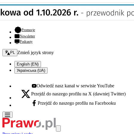
- otwiera się w nowej karcie
Promocje
Newsletter
Podcasty
Zmień język - bieżący:
Zmień język strony
PL
English (EN)
Українська (UA)
Odwiedź nasz kanał w serwisie YouTube
Youtube - otwiera się w nowej karcie
Przejdź do naszego profilu na X (dawniej Twitter)
X - otwiera się w nowej karcie
Przejdź do naszego profilu na Facebooku
Facebook - otwiera się w nowej karcie