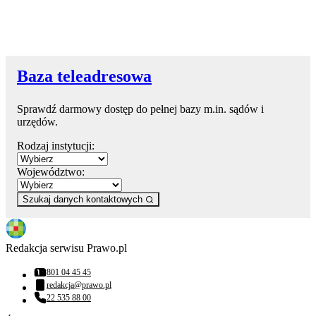
Baza teleadresowa
Sprawdź darmowy dostęp do pełnej bazy m.in. sądów i
urzędów.
Rodzaj instytucji:
Województwo:
Szukaj danych kontaktowych
Redakcja serwisu Prawo.pl
801 04 45 45
Numer telefonu:
redakcja@prawo.pl
Adres email:
22 535 88 00
Numer telefonu: