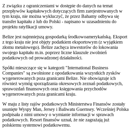
Z związku z ograniczeniami w dostępie do danych na temat
przepływów kapitałowych dotyczących firm zarejestrowanych w
tym kraju, nie można wykluczyć, że przez Bahamy odbywa się
transfer kapitału z lub do Polski - napisano w uzasadnieniu do
projektu ratyfikacji umowy.
Belize jest najmniejszą gospodarką środkowoamerykańską. Eksport
z tego kraju nie jest objęty podatkiem eksportowym (z wyjątkiem
złomu metalowego). Belize zachęca inwestorów do lokowania
swojego kapitału m.in. poprzez liczne klauzule zwolnień
podatkowych od prowadzonej działalności.
Spółki mieszczące się w kategorii "International Business
Companies" są zwolnione z opodatkowania wszystkich zysków
wygenerowanych poza granicami Belize. Nie obowiązuje ich
również wymóg sporządzania okresowych zeznań podatkowych,
sprawozdań finansowych oraz księgowania przychodów
wygenerowanych poza granicami kraju.
W maju z listy rajów podatkowych Ministerstwa Finansów zostały
usunięte Wyspy Man, Jersey i Baliwatu Guernsey. Wcześniej Polska
podpisała z nimi umowy o wymianie informacji w sprawach
podatkowych. Resort finansów uznał, że nie zagrażają już
polskiemu systemowi podatkowemu.