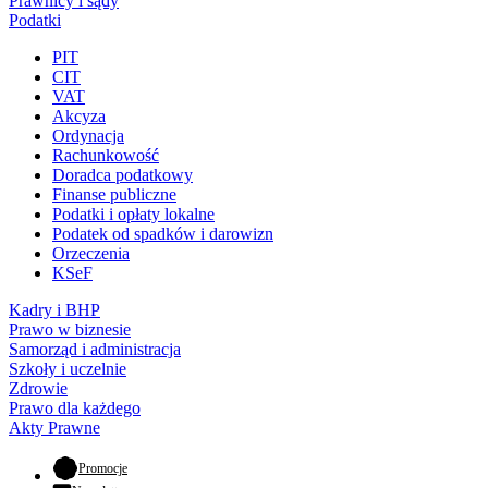
Prawnicy i sądy
Podatki
PIT
CIT
VAT
Akcyza
Ordynacja
Rachunkowość
Doradca podatkowy
Finanse publiczne
Podatki i opłaty lokalne
Podatek od spadków i darowizn
Orzeczenia
KSeF
Kadry i BHP
Prawo w biznesie
Samorząd i administracja
Szkoły i uczelnie
Zdrowie
Prawo dla każdego
Akty Prawne
- otwiera się w nowej karcie
Promocje