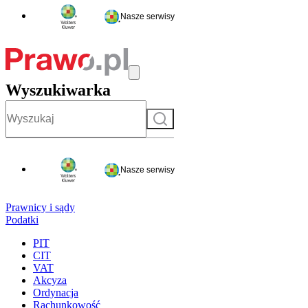
Nasze serwisy
Wyszukiwarka
Szukaj
Nasze serwisy
Prawnicy i sądy
Podatki
PIT
CIT
VAT
Akcyza
Ordynacja
Rachunkowość