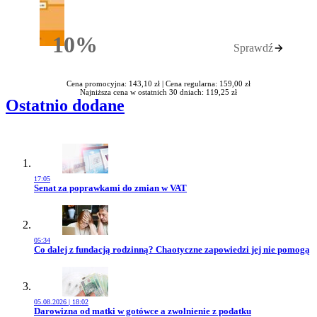
10%
Sprawdź
Rabatu
Cena promocyjna: 143,10 zł |
Cena regularna: 159,00 zł
Najniższa cena w ostatnich 30 dniach: 119,25 zł
Ostatnio dodane
17:05
Przejdź do artykułu:
Senat za poprawkami do zmian w VAT
05:34
Przejdź do artykułu:
Co dalej z fundacją rodzinną? Chaotyczne zapowiedzi jej nie pomogą
05.08.2026 | 18:02
Przejdź do artykułu:
Darowizna od matki w gotówce a zwolnienie z podatku