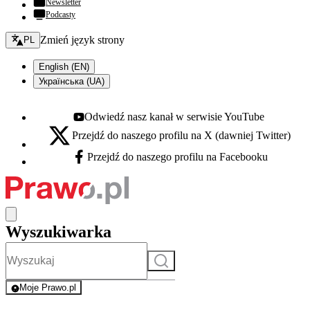
Newsletter
Podcasty
Zmień język - bieżący:
Zmień język strony
PL
English (EN)
Українська (UA)
Odwiedź nasz kanał w serwisie YouTube
Youtube - otwiera się w nowej karcie
Przejdź do naszego profilu na X (dawniej Twitter)
X - otwiera się w nowej karcie
Przejdź do naszego profilu na Facebooku
Facebook - otwiera się w nowej karcie
Wyszukiwarka
Szukaj
Moje Prawo.pl
- rejestracja i logowanie do serwisu