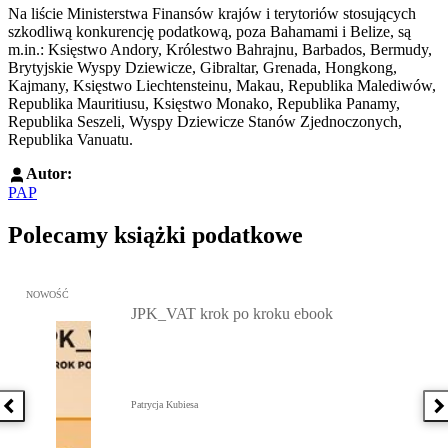
Na liście Ministerstwa Finansów krajów i terytoriów stosujących
szkodliwą konkurencję podatkową, poza Bahamami i Belize, są
m.in.: Księstwo Andory, Królestwo Bahrajnu, Barbados, Bermudy,
Brytyjskie Wyspy Dziewicze, Gibraltar, Grenada, Hongkong,
Kajmany, Księstwo Liechtensteinu, Makau, Republika Malediwów,
Republika Mauritiusu, Księstwo Monako, Republika Panamy,
Republika Seszeli, Wyspy Dziewicze Stanów Zjednoczonych,
Republika Vanuatu.
Autor:
PAP
Polecamy książki podatkowe
Przejdź do: JPK_VAT krok po kroku ebook, Patrycja Kubiesa - otw
NOWOŚĆ
JPK_VAT krok po kroku ebook
Patrycja Kubiesa
Poprzednia książka
N