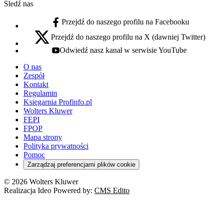
Śledź nas
Przejdź do naszego profilu na Facebooku
facebook - otwiera się w nowej karcie
Przejdź do naszego profilu na X (dawniej Twitter)
x - otwiera się w nowej karcie
Odwiedź nasz kanał w serwisie YouTube
youtube - otwiera się w nowej karcie
O nas
Zespół
Kontakt
Regulamin
Księgarnia Profinfo.pl
Wolters Kluwer
FEPI
FPOP
Mapa strony
Polityka prywatności
Pomoc
Zarządzaj preferencjami plików cookie
© 2026 Wolters Kluwer
Realizacja Ideo Powered by:
CMS Edito