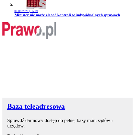
04.08.2026 | 05:29
Przejdź do artykułu:
Minister nie może zlecać kontroli w indywidualnych sprawach
Baza teleadresowa
Sprawdź darmowy dostęp do pełnej bazy m.in. sądów i
urzędów.