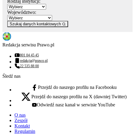
Rodzaj instytucji:
Województwo:
Szukaj danych kontaktowych
Redakcja serwisu Prawo.pl
801 04 45 45
Numer telefonu:
redakcja@prawo.pl
Adres email:
22 535 88 00
Numer telefonu:
Śledź nas
Przejdź do naszego profilu na Facebooku
facebook - otwiera się w nowej karcie
Przejdź do naszego profilu na X (dawniej Twitter)
x - otwiera się w nowej karcie
Odwiedź nasz kanał w serwisie YouTube
youtube - otwiera się w nowej karcie
O nas
Zespół
Kontakt
Regulamin