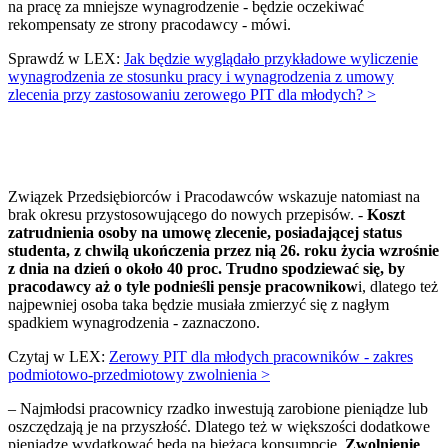
na pracę za mniejsze wynagrodzenie - będzie oczekiwać
rekompensaty ze strony pracodawcy - mówi.
Sprawdź w LEX:
Jak będzie wyglądało przykładowe wyliczenie
wynagrodzenia ze stosunku pracy i wynagrodzenia z umowy
zlecenia przy zastosowaniu zerowego PIT dla młodych? >
Związek Przedsiębiorców i Pracodawców wskazuje natomiast na
brak okresu przystosowującego do nowych przepisów. -
Koszt
zatrudnienia osoby na umowę zlecenie, posiadającej status
studenta, z chwilą ukończenia przez nią 26. roku życia wzrośnie
z dnia na dzień o około 40 proc. Trudno spodziewać się, by
pracodawcy aż o tyle podnieśli pensje pracownikow
i, dlatego też
najpewniej osoba taka będzie musiała zmierzyć się z nagłym
spadkiem wynagrodzenia - zaznaczono.
Czytaj w LEX:
Zerowy PIT dla młodych pracowników - zakres
podmiotowo-przedmiotowy zwolnienia >
– Najmłodsi pracownicy rzadko inwestują zarobione pieniądze lub
oszczędzają je na przyszłość. Dlatego też w większości dodatkowe
pieniądze wydatkować będą na bieżącą konsumpcję.
Zwolnienie