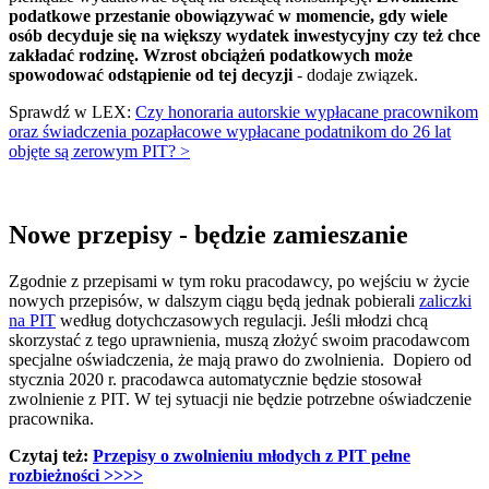
podatkowe przestanie obowiązywać w momencie, gdy wiele
osób decyduje się na większy wydatek inwestycyjny czy też chce
zakładać rodzinę. Wzrost obciążeń podatkowych może
spowodować odstąpienie od tej decyzji
- dodaje związek.
Sprawdź w LEX:
Czy honoraria autorskie wypłacane pracownikom
oraz świadczenia pozapłacowe wypłacane podatnikom do 26 lat
objęte są zerowym PIT? >
Nowe przepisy - będzie zamieszanie
Zgodnie z przepisami w tym roku pracodawcy, po wejściu w życie
nowych przepisów, w dalszym ciągu będą jednak pobierali
zaliczki
na PIT
według dotychczasowych regulacji. Jeśli młodzi chcą
skorzystać z tego uprawnienia, muszą złożyć swoim pracodawcom
specjalne oświadczenia, że mają prawo do zwolnienia. Dopiero od
stycznia 2020 r. pracodawca automatycznie będzie stosował
zwolnienie z PIT. W tej sytuacji nie będzie potrzebne oświadczenie
pracownika.
Czytaj też:
Przepisy o zwolnieniu młodych z PIT pełne
rozbieżności >>>>