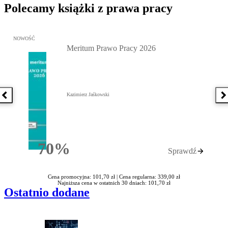
Polecamy książki z prawa pracy
Przejdź do: Meritum Prawo Pracy 2026, Kazimierz Jaśkowski - otw
NOWOŚĆ
Meritum Prawo Pracy 2026
Kazimierz Jaśkowski
Poprzednia książka
N
70%
Sprawdź
Rabatu
Cena promocyjna: 101,70 zł |
Cena regularna: 339,00 zł
Najniższa cena w ostatnich 30 dniach: 101,70 zł
Ostatnio dodane