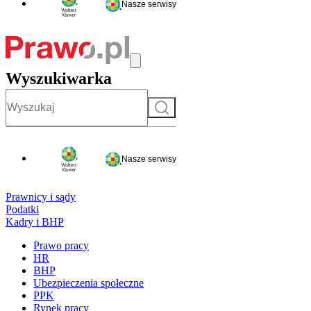
Nasze serwisy
Wyszukiwarka
Szukaj
Nasze serwisy
Prawnicy i sądy
Podatki
Kadry i BHP
Prawo pracy
HR
BHP
Ubezpieczenia społeczne
PPK
Rynek pracy