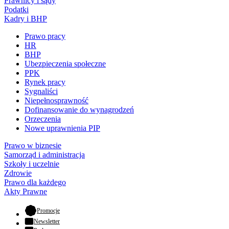
Prawnicy i sądy
Podatki
Kadry i BHP
Prawo pracy
HR
BHP
Ubezpieczenia społeczne
PPK
Rynek pracy
Sygnaliści
Niepełnosprawność
Dofinansowanie do wynagrodzeń
Orzeczenia
Nowe uprawnienia PIP
Prawo w biznesie
Samorząd i administracja
Szkoły i uczelnie
Zdrowie
Prawo dla każdego
Akty Prawne
- otwiera się w nowej karcie
Promocje
Newsletter