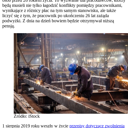
osób przed 26 rokiem życia. To wyzwanie dla pracodawców, którzy
będą musieli nie tylko łagodzić konflikty pomiędzy pracownikami,
wynikające z różnicy płac na tym samym stanowisku, ale także
liczyć się z tym, że pracownik po ukończeniu 26 lat zażąda
podwyżki. Z dnia na dzień bowiem będzie otrzymywał niższą
pensją.
Źródło: iStock
1 sierpnia 2019 roku weszły w życie
przepisy dotyczące zwolnienia