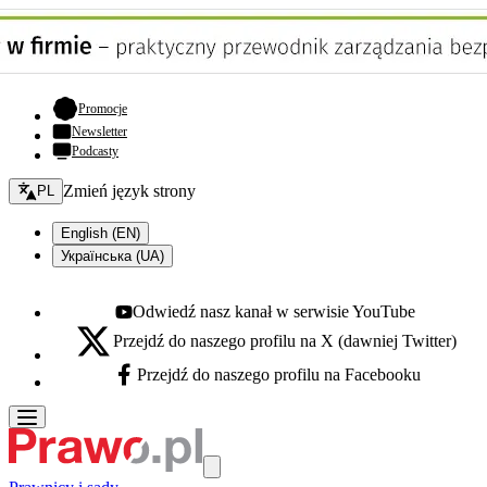
- otwiera się w nowej karcie
Promocje
Newsletter
Podcasty
Zmień język - bieżący:
Zmień język strony
PL
English (EN)
Українська (UA)
Odwiedź nasz kanał w serwisie YouTube
Youtube - otwiera się w nowej karcie
Przejdź do naszego profilu na X (dawniej Twitter)
X - otwiera się w nowej karcie
Przejdź do naszego profilu na Facebooku
Facebook - otwiera się w nowej karcie