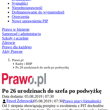
Sygnaliści
Niepełnosprawność
Dofinansowanie do wynagrodzeń
Orzeczenia
Nowe uprawnienia PIP
Prawo w biznesie
Samorząd i administracja
Szkoły i uczelnie
Zdrowie
Prawo dla każdego
Akty Prawne
Prawo.pl
Kadry i BHP
Po 26 urodzinach do szefa po podwyżkę
Po 26 urodzinach do szefa po podwyżkę
Data dodania: 05.08.2019 | 07:30
Paweł Żebrowski
05.08.2019 | 07:30
Prawo pracy
Aktualności
Od 1 sierpnia obowiązują przepisy o zwolnieniu z PIT dochodów