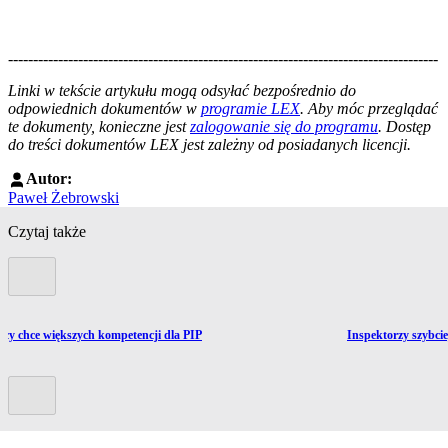
--------------------------------------------------------------------------------------
--------------------------------------------------------
Linki w tekście artykułu mogą odsyłać bezpośrednio do
odpowiednich dokumentów w
programie LEX
. Aby móc przeglądać
te dokumenty, konieczne jest
zalogowanie się do programu
. Dostęp
do treści dokumentów LEX jest zależny od posiadanych licencji.
Autor:
Paweł Żebrowski
Czytaj także
Poprzedni slide
Przejdź do artykułu
cy chce większych kompetencji dla PIP
Inspektorzy szybci
Kolejny slide