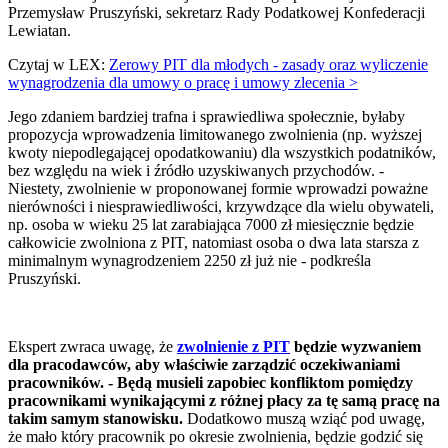
Przemysław Pruszyński, sekretarz Rady Podatkowej Konfederacji
Lewiatan.
Czytaj w LEX:
Zerowy PIT dla młodych - zasady oraz wyliczenie
wynagrodzenia dla umowy o pracę i umowy zlecenia >
Jego zdaniem bardziej trafna i sprawiedliwa społecznie, byłaby
propozycja wprowadzenia limitowanego zwolnienia (np. wyższej
kwoty niepodlegającej opodatkowaniu) dla wszystkich podatników,
bez względu na wiek i źródło uzyskiwanych przychodów. -
Niestety, zwolnienie w proponowanej formie wprowadzi poważne
nierówności i niesprawiedliwości, krzywdzące dla wielu obywateli,
np. osoba w wieku 25 lat zarabiająca 7000 zł miesięcznie będzie
całkowicie zwolniona z PIT, natomiast osoba o dwa lata starsza z
minimalnym wynagrodzeniem 2250 zł już nie - podkreśla
Pruszyński.
Ekspert zwraca uwagę, że
zwolnienie z PIT
będzie wyzwaniem
dla pracodawców, aby właściwie zarządzić oczekiwaniami
pracowników. - Będą musieli zapobiec konfliktom pomiędzy
pracownikami wynikającymi z różnej płacy za tę samą pracę na
takim samym stanowisku.
Dodatkowo muszą wziąć pod uwagę,
że mało który pracownik po okresie zwolnienia, będzie godzić się