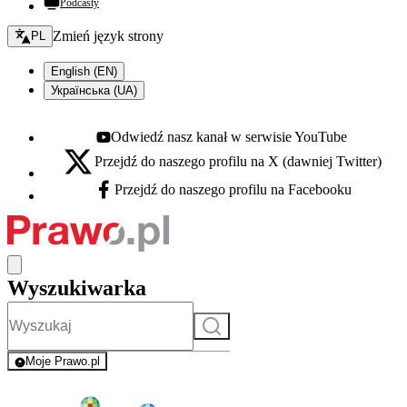
Podcasty
Zmień język - bieżący:
Zmień język strony
PL
English (EN)
Українська (UA)
Odwiedź nasz kanał w serwisie YouTube
Youtube - otwiera się w nowej karcie
Przejdź do naszego profilu na X (dawniej Twitter)
X - otwiera się w nowej karcie
Przejdź do naszego profilu na Facebooku
Facebook - otwiera się w nowej karcie
Wyszukiwarka
Szukaj
Moje Prawo.pl
- rejestracja i logowanie do serwisu