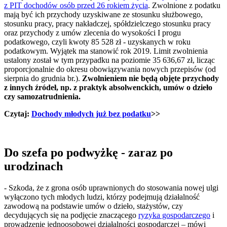
z PIT dochodów osób przed 26 rokiem życia
. Zwolnione z podatku
mają być ich przychody uzyskiwane ze stosunku służbowego,
stosunku pracy, pracy nakładczej, spółdzielczego stosunku pracy
oraz przychody z umów zlecenia do wysokości I progu
podatkowego, czyli kwoty 85 528 zł - uzyskanych w roku
podatkowym. Wyjątek ma stanowić rok 2019. Limit zwolnienia
ustalony został w tym przypadku na poziomie 35 636,67 zł, licząc
proporcjonalnie do okresu obowiązywania nowych przepisów (od
sierpnia do grudnia br.).
Zwolnieniem nie będą objęte przychody
z innych źródeł, np. z praktyk absolwenckich, umów o dzieło
czy samozatrudnienia.
Czytaj:
Dochody młodych już bez podatku
>>
Do szefa po podwyżkę - zaraz po
urodzinach
- Szkoda, że z grona osób uprawnionych do stosowania nowej ulgi
wyłączono tych młodych ludzi, którzy podejmują działalność
zawodową na podstawie umów o dzieło, stażystów, czy
decydujących się na podjęcie znaczącego
ryzyka gospodarczego
i
prowadzenie jednoosobowej działalności gospodarczej – mówi