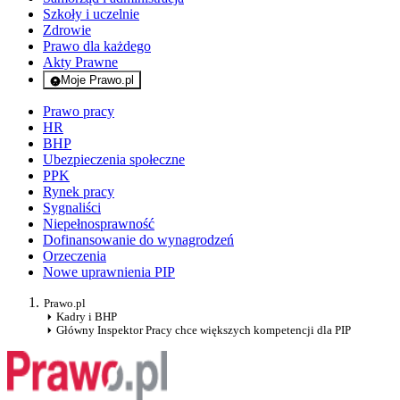
Szkoły i uczelnie
Zdrowie
Prawo dla każdego
Akty Prawne
Moje Prawo.pl
- rejestracja i logowanie do serwisu
Prawo pracy
HR
BHP
Ubezpieczenia społeczne
PPK
Rynek pracy
Sygnaliści
Niepełnosprawność
Dofinansowanie do wynagrodzeń
Orzeczenia
Nowe uprawnienia PIP
Prawo.pl
Kadry i BHP
Główny Inspektor Pracy chce większych kompetencji dla PIP