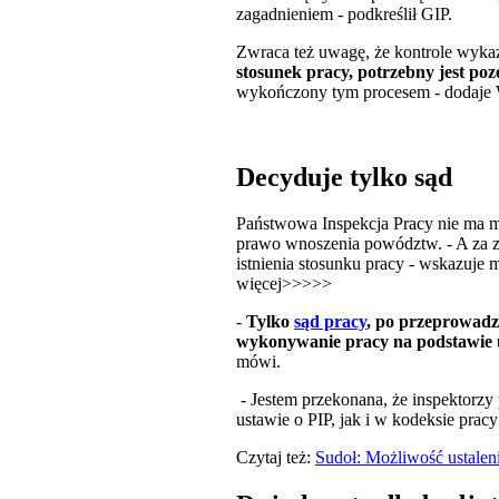
zagadnieniem - podkreślił GIP.
Zwraca też uwagę, że kontrole wykaz
stosunek pracy, potrzebny jest po
wykończony tym procesem - dodaje
Decyduje tylko sąd
Państwowa Inspekcja Pracy nie ma 
prawo wnoszenia powództw. - A za z
istnienia stosunku pracy - wskazuje 
więcej>>>>>
-
Tylko
sąd pracy
, po przeprowadze
wykonywanie pracy na podstawie 
mówi.
- Jestem przekonana, że inspektorzy
ustawie o PIP, jak i w kodeksie pracy
Czytaj też:
Sudoł: Możliwość ustaleni