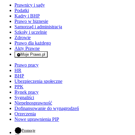
Prawnicy i sądy
Podatki
Kadry i BHP
Prawo w biznesie
Samorząd i administracja
Szkoły i uczelnie
Zdrowie
Prawo dla każdego
Akty Prawne
Moje Prawo.pl
- rejestracja i logowanie do serwisu
Prawo pracy
HR
BHP
Ubezpieczenia społeczne
PPK
Rynek pracy
Sygnaliści
Niepełnosprawność
Dofinansowanie do wynagrodzeń
Orzeczenia
Nowe uprawnienia PIP
- otwiera się w nowej karcie
Promocje