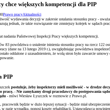
y chce większych kompetencji dla PIP
30
Prawo pracy
Aktualności
liwość wydawania decyzji w zakresie ustalania stosunku pracy - uwa
zują jednak, że takie rozwiązanie nie zmniejszy kolejek w sądach pr
at nadania Państwowej Inspekcji Pracy większych kompetencji.
dów 83 powództwa o ustalenie istnienia stosunku pracy na rzecz 122 
u pracy (dane na 13 lutego 2019 r.), uwzględniając powództwa inspekto
stało oddalone z uzasadnieniem, że wolą stron było zawarcie umowy
ępowanie.
a PIP
yszczek
postuluje, żeby inspektorzy mieli możliwość - w drodze decy
o pracę.
-
Nie zamykamy drogi pracodawcy do postępowania sądow
sądu
- mówi Wiesław Łyszczek w rozmowie z Prawo.pl.
 pracownik będzie w dużo lepszej sytuacji - będzie miał ubezpieczeni
w razie wypadku, ponosi koszty rehabilitacji. Ustawodawca powinien