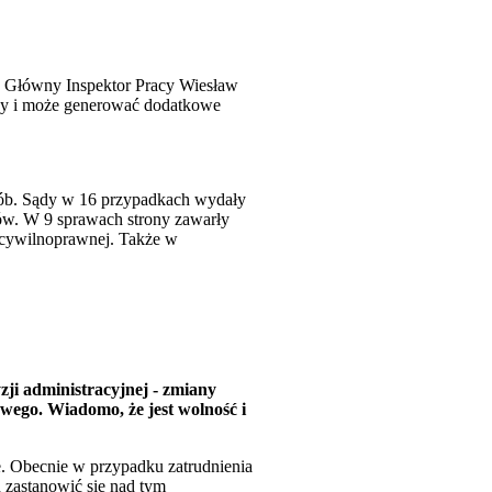
ża Główny Inspektor Pracy Wiesław
acy i może generować dodatkowe
osób. Sądy w 16 przypadkach wydały
rów. W 9 sprawach strony zawarły
 cywilnoprawnej. Także w
zji administracyjnej - zmiany
ego. Wiadomo, że jest wolność i
e. Obecnie w przypadku zatrudnienia
 zastanowić się nad tym