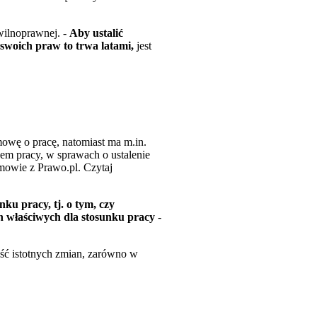
wilnoprawnej. -
Aby ustalić
swoich praw to trwa latami,
jest
wę o pracę, natomiast ma m.in.
em pracy, w sprawach o ustalenie
zmowie z Prawo.pl. Czytaj
ku pracy, tj. o tym, czy
 właściwych dla stosunku pracy
-
ość istotnych zmian, zarówno w