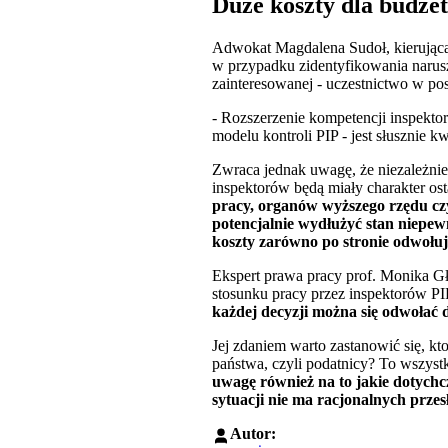
Duże koszty dla budże
Adwokat Magdalena Sudoł, kierująca 
w przypadku zidentyfikowania narus
zainteresowanej - uczestnictwo w pos
- Rozszerzenie kompetencji inspekto
modelu kontroli PIP - jest słusznie k
Zwraca jednak uwagę, że niezależnie
inspektorów będą miały charakter ost
pracy, organów wyższego rzędu czy
potencjalnie wydłużyć stan niepe
koszty zarówno po stronie odwołuj
Ekspert prawa pracy prof. Monika G
stosunku pracy przez inspektorów PI
każdej decyzji można się odwołać 
Jej zdaniem warto zastanowić się, kt
państwa, czyli podatnicy? To wszyst
uwagę również na to jakie dotychc
sytuacji nie ma racjonalnych przes
Autor: