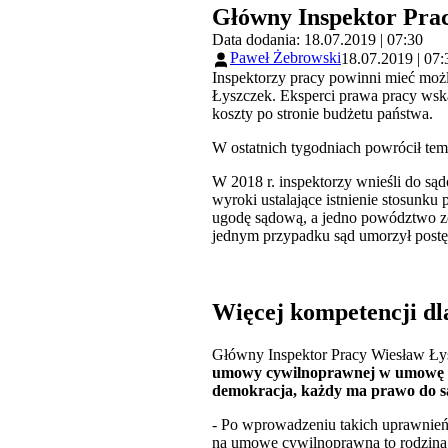
Główny Inspektor Prac
Data dodania: 18.07.2019 | 07:30
Paweł Żebrowski
18.07.2019 | 07:
Inspektorzy pracy powinni mieć moż
Łyszczek. Eksperci prawa pracy wska
koszty po stronie budżetu państwa.
W ostatnich tygodniach powrócił tem
W 2018 r. inspektorzy wnieśli do są
wyroki ustalające istnienie stosunk
ugodę sądową, a jedno powództwo zo
jednym przypadku sąd umorzył post
Więcej kompetencji dl
Główny Inspektor Pracy Wiesław Ł
umowy cywilnoprawnej w umowę 
demokracja, każdy ma prawo do 
- Po wprowadzeniu takich uprawnień,
na umowę cywilnoprawną to rodzina, 