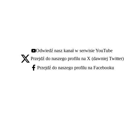
Odwiedź nasz kanał w serwisie YouTube
Youtube - otwiera się w nowej karcie
Przejdź do naszego profilu na X (dawniej Twitter)
X - otwiera się w nowej karcie
Przejdź do naszego profilu na Facebooku
Facebook - otwiera się w nowej karcie