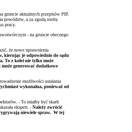
a gruncie aktualnych przepisów PIP,
nia powództw, a za zgodą osoby
ku pracy.
prawotwórczym - na gruncie obecnego
azić, że nowe uprawnienia
, kierując je odpowiednio do sądu
. To z kolei nie tylko może
ież może generować dodatkowe
rowadzenie możliwości ustalania
tychmiast wykonalna, ponieważ od
spektorów. - To miałby być skarb
kazała ekspert. -
Należy zwrócić
wygrywają niewiele spraw. W tej