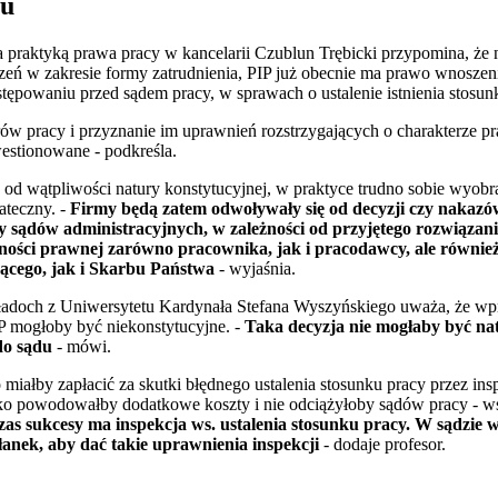
tu
praktyką prawa pracy w kancelarii Czublun Trębicki przypomina, że n
zeń w zakresie formy zatrudnienia, PIP już obecnie ma prawo wnosze
tępowaniu przed sądem pracy, w sprawach o ustalenie istnienia stosun
rów pracy i przyznanie im uprawnień rozstrzygających o charakterze 
westionowane - podkreśla.
 od wątpliwości natury konstytucyjnej, w praktyce trudno sobie wyobr
ateczny. -
Firmy będą zatem odwoływały się od decyzji czy nakazów
 sądów administracyjnych, w zależności od przyjętego rozwiązania
wności prawnej zarówno pracownika, jak i pracodawcy, ale równ
ącego, jak i Skarbu Państwa
- wyjaśnia.
ładoch z Uniwersytetu Kardynała Stefana Wyszyńskiego uważa, że wp
P mogłoby być niekonstytucyjne. -
Taka decyzja nie mogłaby być na
do sądu
- mówi.
o miałby zapłacić za skutki błędnego ustalenia stosunku pracy przez in
ko powodowałby dodatkowe koszty i nie odciążyłoby sądów pracy - ws
zas sukcesy ma inspekcja ws. ustalenia stosunku pracy. W sądzie 
łanek, aby dać takie uprawnienia inspekcji
- dodaje profesor.