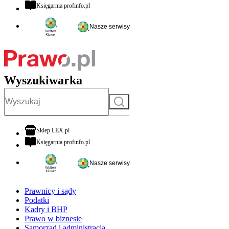
otwiera się w nowej karcie
Księgarnia profinfo.pl
Nasze serwisy
Wyszukiwarka
Szukaj
otwiera się w nowej karcie
Sklep LEX.pl
otwiera się w nowej karcie
Księgarnia profinfo.pl
Nasze serwisy
Prawnicy i sądy
Podatki
Kadry i BHP
Prawo w biznesie
Samorząd i administracja