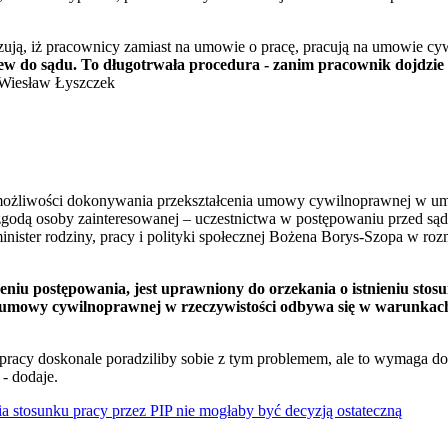
ują, iż pracownicy zamiast na umowie o pracę, pracują na umowie cy
zew do sądu. To długotrwała procedura - zanim pracownik dojdzie 
 Wiesław Łyszczek
możliwości dokonywania przekształcenia umowy cywilnoprawnej w umo
godą osoby zainteresowanej – uczestnictwa w postępowaniu przed sąd
minister rodziny, pracy i polityki społecznej Bożena Borys-Szopa w ro
niu postępowania, jest uprawniony do orzekania o istnieniu stosun
umowy cywilnoprawnej w rzeczywistości odbywa się w warunkach
 pracy doskonale poradziliby sobie z tym problemem, ale to wymaga d
 - dodaje.
a stosunku pracy przez PIP nie mogłaby być decyzją ostateczną