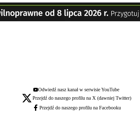
Odwiedź nasz kanał w serwisie YouTube
Youtube - otwiera się w nowej karcie
Przejdź do naszego profilu na X (dawniej Twitter)
X - otwiera się w nowej karcie
Przejdź do naszego profilu na Facebooku
Facebook - otwiera się w nowej karcie