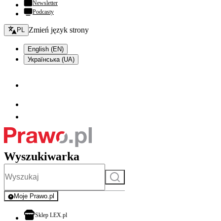
Newsletter
Podcasty
Zmień język - bieżący:
Zmień język strony
PL
English (EN)
Українська (UA)
Wyszukiwarka
Szukaj
Moje Prawo.pl
- rejestracja i logowanie do serwisu
otwiera się w nowej karcie
Sklep LEX.pl