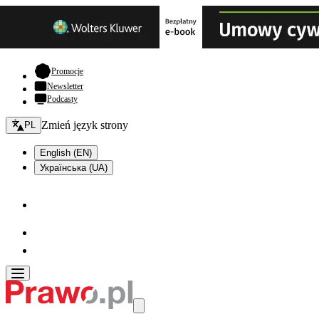
- otwiera się w nowej karcie
Promocje
Newsletter
Podcasty
Zmień język - bieżący:
Zmień język strony
PL
English (EN)
Українська (UA)