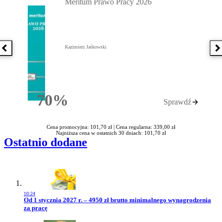
Meritum Prawo Pracy 2026
Kazimierz Jaśkowski
Poprzednia książka
N
70%
Sprawdź
Rabatu
Cena promocyjna: 101,70 zł |
Cena regularna: 339,00 zł
Najniższa cena w ostatnich 30 dniach: 101,70 zł
Ostatnio dodane
10:24
Przejdź do artykułu:
Od 1 stycznia 2027 r. – 4950 zł brutto minimalnego wynagrodzenia
za pracę