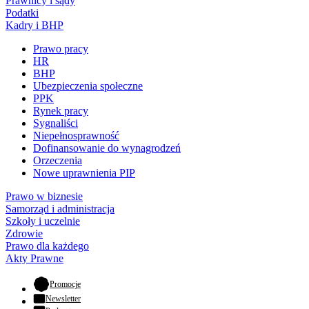
Prawnicy i sądy
Podatki
Kadry i BHP
Prawo pracy
HR
BHP
Ubezpieczenia społeczne
PPK
Rynek pracy
Sygnaliści
Niepełnosprawność
Dofinansowanie do wynagrodzeń
Orzeczenia
Nowe uprawnienia PIP
Prawo w biznesie
Samorząd i administracja
Szkoły i uczelnie
Zdrowie
Prawo dla każdego
Akty Prawne
- otwiera się w nowej karcie
Promocje
Newsletter