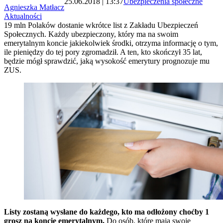
25.06.2018 | 13:37
Ubezpieczenia społeczne
Agnieszka Matłacz
Aktualności
19 mln Polaków dostanie wkrótce list z Zakładu Ubezpieczeń
Społecznych. Każdy ubezpieczony, który ma na swoim
emerytalnym koncie jakiekolwiek środki, otrzyma informację o tym,
ile pieniędzy do tej pory zgromadził. A ten, kto skończył 35 lat,
będzie mógł sprawdzić, jaką wysokość emerytury prognozuje mu
ZUS.
Listy zostaną wysłane do każdego, kto ma odłożony choćby 1
grosz na koncie emerytalnym.
Do osób, które mają swoje