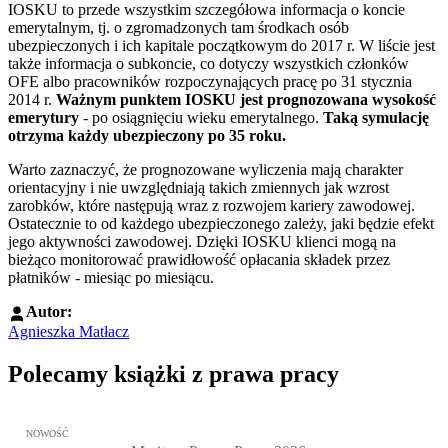
IOSKU to przede wszystkim szczegółowa informacja o koncie
emerytalnym, tj. o zgromadzonych tam środkach osób
ubezpieczonych i ich kapitale początkowym do 2017 r. W liście jest
także informacja o subkoncie, co dotyczy wszystkich członków
OFE albo pracowników rozpoczynających pracę po 31 stycznia
2014 r.
Ważnym punktem IOSKU jest prognozowana wysokość
emerytury
- po osiągnięciu wieku emerytalnego.
Taką symulację
otrzyma każdy ubezpieczony po 35 roku.
Warto zaznaczyć, że prognozowane wyliczenia mają charakter
orientacyjny i nie uwzględniają takich zmiennych jak wzrost
zarobków, które następują wraz z rozwojem kariery zawodowej.
Ostatecznie to od każdego ubezpieczonego zależy, jaki będzie efekt
jego aktywności zawodowej. Dzięki IOSKU klienci mogą na
bieżąco monitorować prawidłowość opłacania składek przez
płatników - miesiąc po miesiącu.
Autor:
Agnieszka Matłacz
Polecamy książki z prawa pracy
Przejdź do: Meritum Prawo Pracy 2026, Kazimierz Jaśkowski - otw
NOWOŚĆ