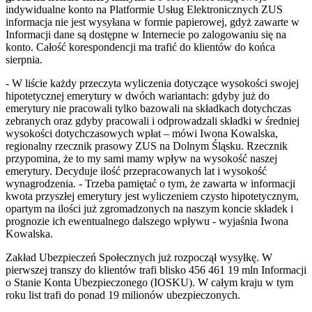
indywidualne konto na Platformie Usług Elektronicznych ZUS
informacja nie jest wysyłana w formie papierowej, gdyż zawarte w
Informacji dane są dostępne w Internecie po zalogowaniu się na
konto. Całość korespondencji ma trafić do klientów do końca
sierpnia.
- W liście każdy przeczyta wyliczenia dotyczące wysokości swojej
hipotetycznej emerytury w dwóch wariantach: gdyby już do
emerytury nie pracowali tylko bazowali na składkach dotychczas
zebranych oraz gdyby pracowali i odprowadzali składki w średniej
wysokości dotychczasowych wpłat – mówi Iwona Kowalska,
regionalny rzecznik prasowy ZUS na Dolnym Śląsku. Rzecznik
przypomina, że to my sami mamy wpływ na wysokość naszej
emerytury. Decyduje ilość przepracowanych lat i wysokość
wynagrodzenia. - Trzeba pamiętać o tym, że zawarta w informacji
kwota przyszłej emerytury jest wyliczeniem czysto hipotetycznym,
opartym na ilości już zgromadzonych na naszym koncie składek i
prognozie ich ewentualnego dalszego wpływu - wyjaśnia Iwona
Kowalska.
Zakład Ubezpieczeń Społecznych już rozpoczął wysyłkę. W
pierwszej transzy do klientów trafi blisko 456 461 19 mln Informacji
o Stanie Konta Ubezpieczonego (IOSKU). W całym kraju w tym
roku list trafi do ponad 19 milionów ubezpieczonych.