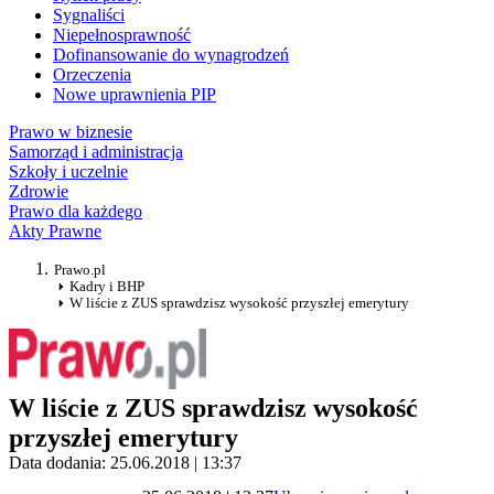
Sygnaliści
Niepełnosprawność
Dofinansowanie do wynagrodzeń
Orzeczenia
Nowe uprawnienia PIP
Prawo w biznesie
Samorząd i administracja
Szkoły i uczelnie
Zdrowie
Prawo dla każdego
Akty Prawne
Prawo.pl
Kadry i BHP
W liście z ZUS sprawdzisz wysokość przyszłej emerytury
W liście z ZUS sprawdzisz wysokość
przyszłej emerytury
Data dodania: 25.06.2018 | 13:37