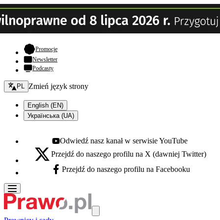
- otwiera się w nowej karcie
Promocje
Newsletter
Podcasty
Zmień język - bieżący:
Zmień język strony
PL
English (EN)
Українська (UA)
Odwiedź nasz kanał w serwisie YouTube
Youtube - otwiera się w nowej karcie
Przejdź do naszego profilu na X (dawniej Twitter)
X - otwiera się w nowej karcie
Przejdź do naszego profilu na Facebooku
Facebook - otwiera się w nowej karcie