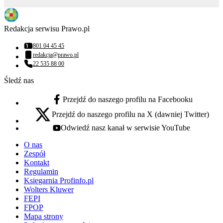
Redakcja serwisu Prawo.pl
801 04 45 45
Numer telefonu:
redakcja@prawo.pl
Adres email:
22 535 88 00
Numer telefonu:
Śledź nas
Przejdź do naszego profilu na Facebooku
facebook - otwiera się w nowej karcie
Przejdź do naszego profilu na X (dawniej Twitter)
x - otwiera się w nowej karcie
Odwiedź nasz kanał w serwisie YouTube
youtube - otwiera się w nowej karcie
O nas
Zespół
Kontakt
Regulamin
Księgarnia Profinfo.pl
Wolters Kluwer
FEPI
FPOP
Mapa strony