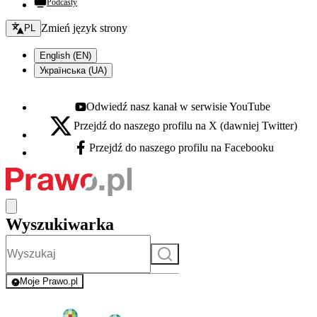
Podcasty
Zmień język - bieżący:
Zmień język strony
PL
English (EN)
Українська (UA)
Odwiedź nasz kanał w serwisie YouTube
Youtube - otwiera się w nowej karcie
Przejdź do naszego profilu na X (dawniej Twitter)
X - otwiera się w nowej karcie
Przejdź do naszego profilu na Facebooku
Facebook - otwiera się w nowej karcie
Wyszukiwarka
Szukaj
Moje Prawo.pl
- rejestracja i logowanie do serwisu