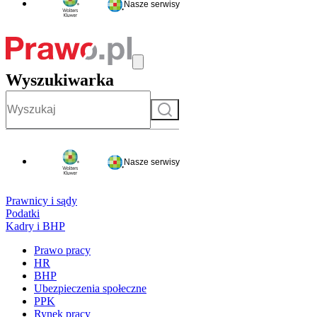
Nasze serwisy
Wyszukiwarka
Szukaj
Nasze serwisy
Prawnicy i sądy
Podatki
Kadry i BHP
Prawo pracy
HR
BHP
Ubezpieczenia społeczne
PPK
Rynek pracy