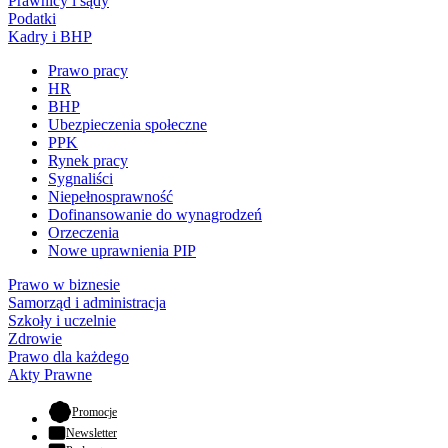
Prawnicy i sądy
Podatki
Kadry i BHP
Prawo pracy
HR
BHP
Ubezpieczenia społeczne
PPK
Rynek pracy
Sygnaliści
Niepełnosprawność
Dofinansowanie do wynagrodzeń
Orzeczenia
Nowe uprawnienia PIP
Prawo w biznesie
Samorząd i administracja
Szkoły i uczelnie
Zdrowie
Prawo dla każdego
Akty Prawne
- otwiera się w nowej karcie
Promocje
Newsletter