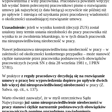
wypowiedzenia z winy pracownika. Pracodawca powinien wręczyć
lub wysłać listem poleconym) pracownikowi pismo o rozwiązaniu
umowy jak najszybciej (z data bieżącą) oczywiście nie później niż
po upływie 1 miesiąca od uzyskania przez pracodawcę wiadomości
o okoliczności uzasadniającej rozwiązanie umowy.
Uzasadnienie:
jeżeli w wyniku kontroli (decyzji ZUS) został
ustalony inny termin ustania niezdolności do pracy pracownika niż
wynika to ze zwolnienia lekarskiego, to w tych dniach pracownik
ma nieusprawiedliwioną nieobecność w pracy.
Nawet jednorazowa nieusprawiedliwiona nieobecność w pracy – w
zależności od okoliczności konkretnego przypadku – może stanowić
ciężkie naruszenie przez pracownika podstawowych obowiązków
pracowniczych (wyrok SN z dnia 28 września 1981 r., I PRN
57/81).
W praktyce
z reguły pracodawcy decydują się na rozwiązanie
umowy o pracę bez wypowiedzenia dopiero po upływie dwóch
lub więcej dni nieusprawiedliwionej nieobecności
w pracy (Z.
Salwa. op. cit., s. 137).
Warto również zauważyć, że w myśl orzecznictwa Sądu
Najwyższego
już samo nieusprawiedliwienie nieobecności w
pracy stanowi ciężkie naruszenie podstawowych obowiązków
pracowniczych pomimo uprzedniego zawiadomienia