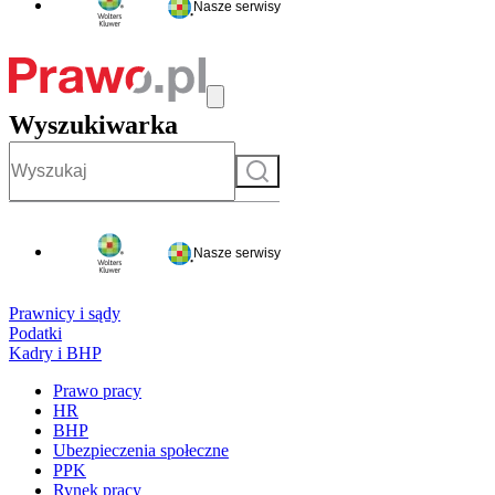
Nasze serwisy
Wyszukiwarka
Szukaj
Nasze serwisy
Prawnicy i sądy
Podatki
Kadry i BHP
Prawo pracy
HR
BHP
Ubezpieczenia społeczne
PPK
Rynek pracy