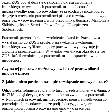
Jeżeli ZUS podjął decyzję o skróceniu okresu zwolnienia
lekarskiego, w tych dniach pracownik ma nieobecność
nieusprawiedliwioną. To powoduje, że pracodawca może podjąć
decyzję o wręczeniu pracownikowi pisma o rozwiązaniu umowy o
pracę bez wypowiedzenia z winy pracownika, tłumaczy Małgorzata
Skibińska,ekspert Serwisu Prawa Pracy i Ubezpieczeń
Społecznych.
Pracownik przynosi krótkie zwolnienie lekarskie. Pracodawca
wysłał pismo do ZUS z prośbą o sprawdzenie zwolnienia
lekarskiego, zweryfikowanie, czy pracownik wykorzystuje je
zgodnie z przeznaczeniem. W wyniku weryfikacji okazało się, że
ZUS skrócił zwolnienie, a pracownik ma nieusprawiedliwioną
nieobecność.
Czy na tej podstawie można wypowiedzieć pracownikowi
umowę o pracę?
Z jakim dniem powinno nastąpić rozwiązanie umowy o pracę?
Odpowiedź:
zdaniem autora w sytuacji przedstawionej w pytaniu, o
ile ZUS podjął decyzję o skróceniu okresu zwolnienia pracownika
w tych dniach pracownik ma nieobecność nieusprawiedliwioną co
powoduje, iż pracodawca może podjąć decyzję o wręczeniu
pracownikowi pisma o rozwiązaniu umowy o pracę bez