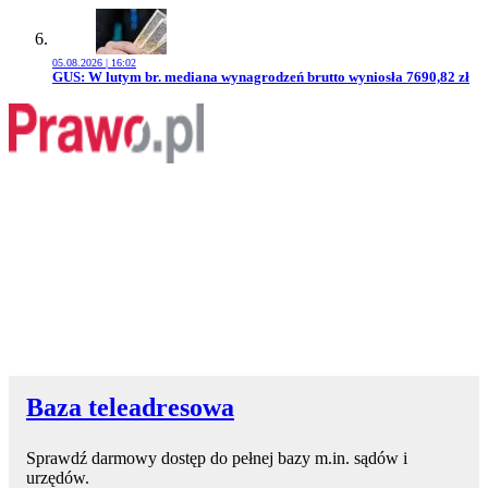
05.08.2026 | 16:02
Przejdź do artykułu:
GUS: W lutym br. mediana wynagrodzeń brutto wyniosła 7690,82 zł
Baza teleadresowa
Sprawdź darmowy dostęp do pełnej bazy m.in. sądów i
urzędów.