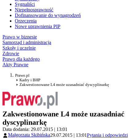
Sygnaliści
Niepełnosprawność
Dofinansowanie do wynagrodzeń
Orzeczenia
Nowe uprawnienia PIP
Prawo w biznesie
Samorząd i administracja
Szkoły i uczelnie
Zdrowie
Prawo dla każdego
Akty Prawne
Prawo.pl
Kadry i BHP
Zakwestionowane L4 może uzasadniać dyscyplinarkę
Zakwestionowane L4 może uzasadniać
dyscyplinarkę
Data dodania: 29.07.2015 | 13:01
Małgorzata Skibińska
29.07.2015 | 13:01
Pytania i odpowiedzi