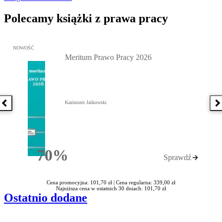
Polecamy książki z prawa pracy
Przejdź do: Meritum Prawo Pracy 2026, Kazimierz Jaśkowski - otw
NOWOŚĆ
Meritum Prawo Pracy 2026
Kazimierz Jaśkowski
Poprzednia książka
N
70%
Sprawdź
Rabatu
Cena promocyjna: 101,70 zł |
Cena regularna: 339,00 zł
Najniższa cena w ostatnich 30 dniach: 101,70 zł
Ostatnio dodane