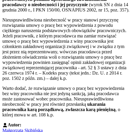
pracodawcy o nieobecności i jej przyczynie
(wyrok SN z dnia 14
grudnia 2000 r., I PKN 150/00, OSNAPIUS 2002, nr 15, poz. 357).
Nieusprawiedliwiona nieobecność w pracy stanowi przyczynę
rozwiązania umowy o pracę bez wypowiedzenia z powodu
ciężkiego naruszenia podstawowych obowiązków pracowniczych.
Jeżeli pracownik, z którym pracodawca ma zamiar rozwiązać
umowę o pracę bez wypowiedzenia z winy pracownika jest
członkiem zakładowej organizacji związkowej i w związku z tym
jest przez nią reprezentowany, wówczas pracodawca przed
złożeniem oświadczenia woli o rozwiązaniu umowy o pracę bez
wypowiedzenia powinien zasięgnąć opinii zakładowej organizacji
związkowej reprezentującej pracownika - art. 52 § 3 ustawy z dnia
26 czerwca 1974 r. – Kodeks pracy (tekst jedn.: Dz. U. z 2014 r.
poz. 1502 z późn. zm.) – dalej k.p.
Warto dodać, że rozwiązanie umowy o pracę bez wypowiedzenia
bez winy pracownika nie jest jedyną sankcją, jaką pracodawca
może zastosować wobec pracownika. Nieusprawiedliwiona
nieobecność w pracy jest również przesłanką
ukarania
pracownika karą porządkową, zwłaszcza karą pieniężną
, o
której mowa w art. 108 k.p.
Autor:
Małgorzata Skibińska