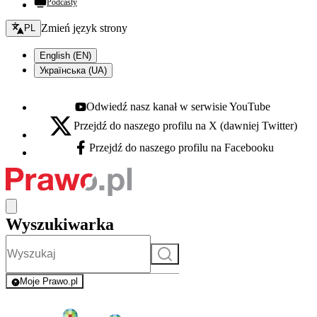
Podcasty
Zmień język - bieżący:
Zmień język strony
PL
English (EN)
Українська (UA)
Odwiedź nasz kanał w serwisie YouTube
Youtube - otwiera się w nowej karcie
Przejdź do naszego profilu na X (dawniej Twitter)
X - otwiera się w nowej karcie
Przejdź do naszego profilu na Facebooku
Facebook - otwiera się w nowej karcie
Wyszukiwarka
Szukaj
Moje Prawo.pl
- rejestracja i logowanie do serwisu