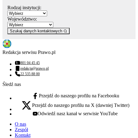
Rodzaj instytucji:
Województwo:
Szukaj danych kontaktowych
Redakcja serwisu Prawo.pl
801 04 45 45
Numer telefonu:
redakcja@prawo.pl
Adres email:
22 535 88 00
Numer telefonu:
Śledź nas
Przejdź do naszego profilu na Facebooku
facebook - otwiera się w nowej karcie
Przejdź do naszego profilu na X (dawniej Twitter)
x - otwiera się w nowej karcie
Odwiedź nasz kanał w serwisie YouTube
youtube - otwiera się w nowej karcie
O nas
Zespół
Kontakt