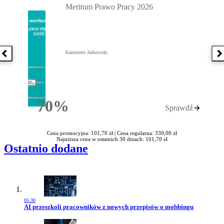
Meritum Prawo Pracy 2026
Kazimierz Jaśkowski
Poprzednia książka
N
70%
Sprawdź
Rabatu
Cena promocyjna: 101,70 zł |
Cena regularna: 339,00 zł
Najniższa cena w ostatnich 30 dniach: 101,70 zł
Ostatnio dodane
05:30
Przejdź do artykułu:
AI przeszkoli pracowników z nowych przepisów o mobbingu