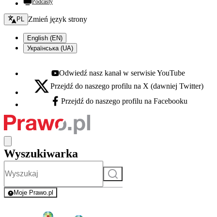
Podcasty
Zmień język - bieżący:
Zmień język strony
PL
English (EN)
Українська (UA)
Odwiedź nasz kanał w serwisie YouTube
Youtube - otwiera się w nowej karcie
Przejdź do naszego profilu na X (dawniej Twitter)
X - otwiera się w nowej karcie
Przejdź do naszego profilu na Facebooku
Facebook - otwiera się w nowej karcie
Wyszukiwarka
Szukaj
Moje Prawo.pl
- rejestracja i logowanie do serwisu