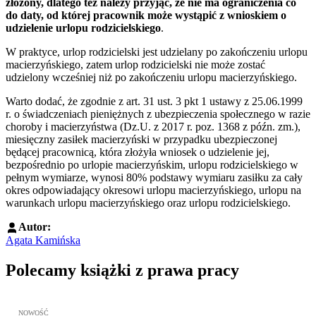
złożony, dlatego też należy przyjąć, że nie ma ograniczenia co
do daty, od której pracownik może wystąpić z wnioskiem o
udzielenie urlopu rodzicielskiego
.
W praktyce, urlop rodzicielski jest udzielany po zakończeniu urlopu
macierzyńskiego, zatem urlop rodzicielski nie może zostać
udzielony wcześniej niż po zakończeniu urlopu macierzyńskiego.
Warto dodać, że zgodnie z art. 31 ust. 3 pkt 1 ustawy z 25.06.1999
r. o świadczeniach pieniężnych z ubezpieczenia społecznego w razie
choroby i macierzyństwa (Dz.U. z 2017 r. poz. 1368 z późn. zm.),
miesięczny zasiłek macierzyński w przypadku ubezpieczonej
będącej pracownicą, która złożyła wniosek o udzielenie jej,
bezpośrednio po urlopie macierzyńskim, urlopu rodzicielskiego w
pełnym wymiarze, wynosi 80% podstawy wymiaru zasiłku za cały
okres odpowiadający okresowi urlopu macierzyńskiego, urlopu na
warunkach urlopu macierzyńskiego oraz urlopu rodzicielskiego.
Autor:
Agata Kamińska
Polecamy książki z prawa pracy
Przejdź do: Meritum Prawo Pracy 2026, Kazimierz Jaśkowski - otw
NOWOŚĆ