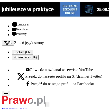
- otwiera się w nowej karcie
Promocje
Newsletter
Podcasty
Zmień język - bieżący:
Zmień język strony
PL
English (EN)
Українська (UA)
Odwiedź nasz kanał w serwisie YouTube
Youtube - otwiera się w nowej karcie
Przejdź do naszego profilu na X (dawniej Twitter)
X - otwiera się w nowej karcie
Przejdź do naszego profilu na Facebooku
Facebook - otwiera się w nowej karcie