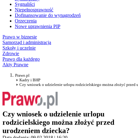
Sygnaliści
Niepełnosprawność
Dofinansowanie do wynagrodzeń
Orzeczenia
Nowe uprawnienia PIP
Prawo w biznesie
Samorząd i administracja
Szkoły i uczelnie
Zdrowie
Prawo dla każdego
Akty Prawne
Prawo.pl
Kadry i BHP
Czy wniosek o udzielenie urlopu rodzicielskiego można złożyć przed
Czy wniosek o udzielenie urlopu
rodzicielskiego można złożyć przed
urodzeniem dziecka?
Data dodania: 09.02.2018 | 16:20