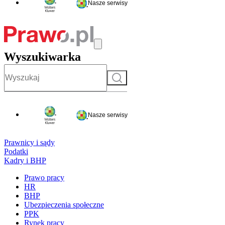
Nasze serwisy
Wyszukiwarka
Szukaj
Nasze serwisy
Prawnicy i sądy
Podatki
Kadry i BHP
Prawo pracy
HR
BHP
Ubezpieczenia społeczne
PPK
Rynek pracy