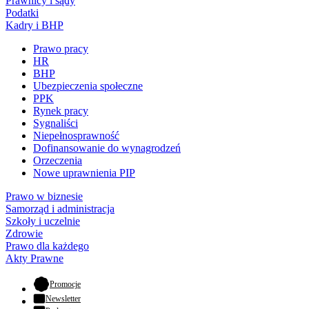
Prawnicy i sądy
Podatki
Kadry i BHP
Prawo pracy
HR
BHP
Ubezpieczenia społeczne
PPK
Rynek pracy
Sygnaliści
Niepełnosprawność
Dofinansowanie do wynagrodzeń
Orzeczenia
Nowe uprawnienia PIP
Prawo w biznesie
Samorząd i administracja
Szkoły i uczelnie
Zdrowie
Prawo dla każdego
Akty Prawne
- otwiera się w nowej karcie
Promocje
Newsletter