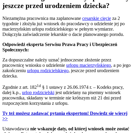
jeszcze przed urodzeniem dziecka?
Niezamężna pracownica ma zaplanowane
cesarskie cięcie
za 2
tygodnie i złożyła już wniosek do pracodawcy o udzielenie jej po
macierzyńskim urlopu rodzicielskiego w pełnym wymiarze.
Dołączyła zaświadczenie lekarskie o dacie planowanego porodu.
Odpowiedź eksperta Serwisu Prawa Pracy i Ubezpieczeń
Społecznych:
Za dopuszczalne należy uznać jednoczesne złożenie przez
pracownicę wniosku o udzielenie
urlopu macierzyńskiego
, a po jego
zakończeniu
urlopu rodzicielskiego
, jeszcze przed urodzeniem
dziecka.
1d
Zgodnie z art. 182
§ 1 ustawy z 26.06.1974 r. – Kodeks pracy,
dalej k.p.,
urlop rodzicielski
jest udzielany na pisemny wniosek
pracownika, składany w terminie nie krótszym niż 21 dni przed
rozpoczęciem korzystania z urlopu.
Ty też możesz zadawać pytania ekspertom! Dowiedz się więcej
>>
Ustawodawca
nie wskazuje daty, od której wniosek może zostać