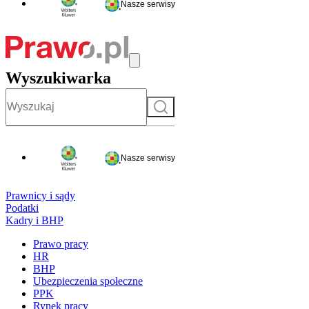
Nasze serwisy
Wyszukiwarka
Szukaj
Nasze serwisy
Prawnicy i sądy
Podatki
Kadry i BHP
Prawo pracy
HR
BHP
Ubezpieczenia społeczne
PPK
Rynek pracy