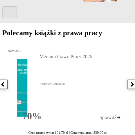
Kolejny slide
Polecamy książki z prawa pracy
Przejdź do: Meritum Prawo Pracy 2026, Kazimierz Jaśkowski - otw
NOWOŚĆ
Meritum Prawo Pracy 2026
Kazimierz Jaśkowski
Poprzednia książka
N
70%
Sprawdź
Rabatu
Cena promocyjna: 101,70 zł |
Cena regularna: 339,00 zł