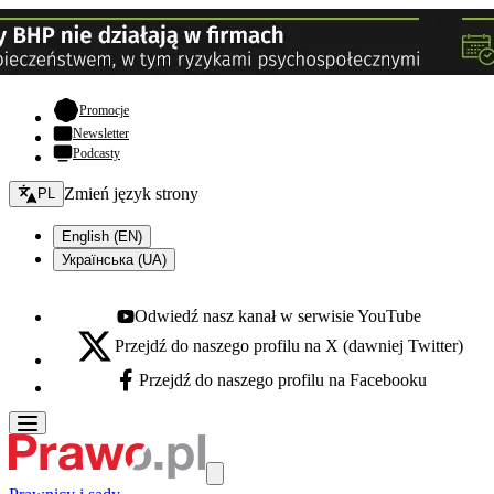
- otwiera się w nowej karcie
Promocje
Newsletter
Podcasty
Zmień język - bieżący:
Zmień język strony
PL
English (EN)
Українська (UA)
Odwiedź nasz kanał w serwisie YouTube
Youtube - otwiera się w nowej karcie
Przejdź do naszego profilu na X (dawniej Twitter)
X - otwiera się w nowej karcie
Przejdź do naszego profilu na Facebooku
Facebook - otwiera się w nowej karcie