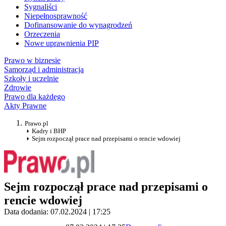
Sygnaliści
Niepełnosprawność
Dofinansowanie do wynagrodzeń
Orzeczenia
Nowe uprawnienia PIP
Prawo w biznesie
Samorząd i administracja
Szkoły i uczelnie
Zdrowie
Prawo dla każdego
Akty Prawne
Prawo.pl
Kadry i BHP
Sejm rozpoczął prace nad przepisami o rencie wdowiej
Sejm rozpoczął prace nad przepisami o
rencie wdowiej
Data dodania: 07.02.2024 | 17:25