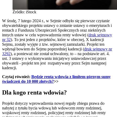
Źródło: iStock
W środę, 7 lutego 2024 r., w Sejmie odbyło się pierwsze czytanie
obywatelskiego projektu ustawy o zmianie ustawy o emeryturach i
rentach z Funduszu Ubezpieczeń Społecznych oraz niektórych
innych ustaw w celu wprowadzenia renty wdowiej (
druk sejmowy
nr 32
). To jest jeden z projektów, które w obecnej, X kadencji
Sejmu, zostały wyjęte z tzw. sejmowej zamrażarki. Projekt ten
wpłynął bowiem do Sejmu poprzedniej kadencji (
druk sejmowy nr
3292
), a ponieważ nie został uchwalony, to – na podstawie art. 4.
ust. 3 ustawy o wykonywaniu inicjatywy ustawodawczej przez
obywateli - projekt ten jest rozpatrywany przez Sejm następnej
kadencji.
Czytaj również:
Będzie renta wdowia z limitem górnym sumy
świadczeń do 10 000 złotych?
>>
Dla kogo renta wdowia?
Projekt dotyczy wprowadzenia nowej reguły zbiegu prawa do
nabytej z tytułu bycia wdową lub wdowcem renty rodzinnej,
wojskowej renty rodzinnej, policyjnej renty rodzinnej lub renty