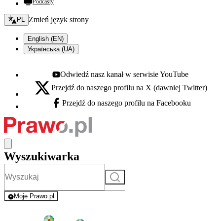
Podcasty
Zmień język - bieżący:
Zmień język strony
PL
English (EN)
Українська (UA)
Odwiedź nasz kanał w serwisie YouTube
Youtube - otwiera się w nowej karcie
Przejdź do naszego profilu na X (dawniej Twitter)
X - otwiera się w nowej karcie
Przejdź do naszego profilu na Facebooku
Facebook - otwiera się w nowej karcie
Wyszukiwarka
Szukaj
Moje Prawo.pl
- rejestracja i logowanie do serwisu