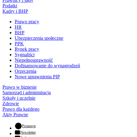
Prawnicy i sądy
Podatki
Kadry i BHP
Prawo pracy
HR
BHP
Ubezpieczenia społeczne
PPK
Rynek pracy
Sygnaliści
Niepełnosprawność
Dofinansowanie do wynagrodzeń
Orzeczenia
Nowe uprawnienia PIP
Prawo w biznesie
Samorząd i administracja
Szkoły i uczelnie
Zdrowie
Prawo dla każdego
Akty Prawne
- otwiera się w nowej karcie
Promocje
Newsletter