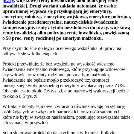
pracy
, wojskowej renty inwalidzkiej albo policyjnej renty
inwalidzkiej. Drugi wariant zakłada natomiast, że osobie
uprawnionej wypłaca się przysługującą jej emeryturę,
emeryturę rolniczą, emeryturę wojskową, emeryturę policyjną,
świadczenie przedemerytalne, nauczycielskie świadczenie
kompensacyjne, rentę z tytułu niezdolności do pracy, wojskową
rentę inwalidzką albo policyjną rentę inwalidzką, powiększoną
o 50 proc. renty rodzinnej po zmarłym małżonku.
Przy czym dojście do tego docelowego wskaźnika 50 proc. ma
odbywać się w kilku etapach.
Projekt przewiduje, że bez względu na wysokość własnego
świadczenia emerytalno-rentowego, które przysługuje wdowcowi
czy wdowie, oraz renty rodzinnej po zmarłym małżonku,
świadczenie nie będzie mogło przekroczyć trzykrotności
miesięcznej kwoty przeciętnej emerytury wypłacanej przez ZUS.
Obecnie jest to około 7,6 tys. zł, a po marcowej waloryzacji będzie
to około 8,5 tys. zł.
W trakcie debaty sejmowej zwracano również uwagę na sytuację
osób żyjących w związkach partnerskich oraz osób samotnych,
które nie były w związku małżeńskim, postulując rozwiązanie także
ich sytuacji w przyszłości.
Sejm skierował projekt do dalszych prac w Komisji Polityki