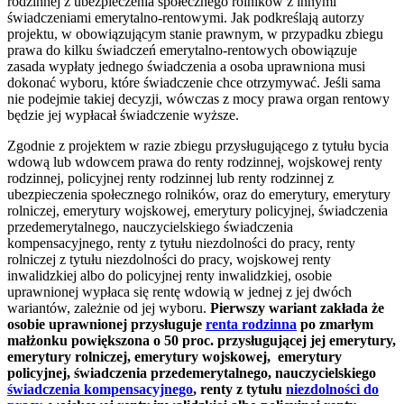
rodzinnej z ubezpieczenia społecznego rolników z innymi
świadczeniami emerytalno-rentowymi. Jak podkreślają autorzy
projektu, w obowiązującym stanie prawnym, w przypadku zbiegu
prawa do kilku świadczeń emerytalno-rentowych obowiązuje
zasada wypłaty jednego świadczenia a osoba uprawniona musi
dokonać wyboru, które świadczenie chce otrzymywać. Jeśli sama
nie podejmie takiej decyzji, wówczas z mocy prawa organ rentowy
będzie jej wypłacał świadczenie wyższe.
Zgodnie z projektem w razie zbiegu przysługującego z tytułu bycia
wdową lub wdowcem prawa do renty rodzinnej, wojskowej renty
rodzinnej, policyjnej renty rodzinnej lub renty rodzinnej z
ubezpieczenia społecznego rolników, oraz do emerytury, emerytury
rolniczej, emerytury wojskowej, emerytury policyjnej, świadczenia
przedemerytalnego, nauczycielskiego świadczenia
kompensacyjnego, renty z tytułu niezdolności do pracy, renty
rolniczej z tytułu niezdolności do pracy, wojskowej renty
inwalidzkiej albo do policyjnej renty inwalidzkiej, osobie
uprawnionej wypłaca się rentę wdowią w jednej z jej dwóch
wariantów, zależnie od jej wyboru.
Pierwszy wariant zakłada że
osobie uprawnionej przysługuje
renta rodzinna
po zmarłym
małżonku powiększona o 50 proc. przysługującej jej emerytury,
emerytury rolniczej, emerytury wojskowej, emerytury
policyjnej, świadczenia przedemerytalnego, nauczycielskiego
świadczenia kompensacyjnego
, renty z tytułu
niezdolności do