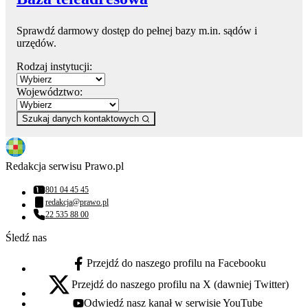
Sprawdź darmowy dostęp do pełnej bazy m.in. sądów i
urzędów.
Rodzaj instytucji:
Województwo:
Szukaj danych kontaktowych
Redakcja serwisu Prawo.pl
801 04 45 45
Numer telefonu:
redakcja@prawo.pl
Adres email:
22 535 88 00
Numer telefonu:
Śledź nas
Przejdź do naszego profilu na Facebooku
facebook - otwiera się w nowej karcie
Przejdź do naszego profilu na X (dawniej Twitter)
x - otwiera się w nowej karcie
Odwiedź nasz kanał w serwisie YouTube