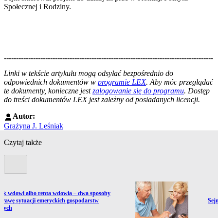
Społecznej i Rodziny.
--------------------------------------------------------------------------------------
--------------------------------------------------------
Linki w tekście artykułu mogą odsyłać bezpośrednio do
odpowiednich dokumentów w
programie LEX
. Aby móc przeglądać
te dokumenty, konieczne jest
zalogowanie się do programu
. Dostęp
do treści dokumentów LEX jest zależny od posiadanych licencji.
Autor:
Grażyna J. Leśniak
Czytaj także
Poprzedni slide
ź do artykułu:
ek wdowi albo renta wdowia – dwa sposoby
Prze
prawę sytuacji emeryckich gospodarstw
Sej
wych