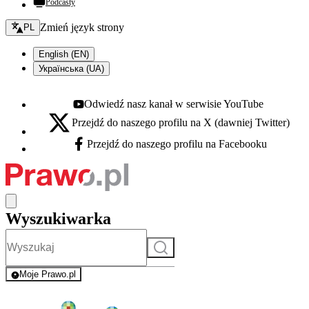
Podcasty
Zmień język - bieżący:
Zmień język strony
PL
English (EN)
Українська (UA)
Odwiedź nasz kanał w serwisie YouTube
Youtube - otwiera się w nowej karcie
Przejdź do naszego profilu na X (dawniej Twitter)
X - otwiera się w nowej karcie
Przejdź do naszego profilu na Facebooku
Facebook - otwiera się w nowej karcie
Wyszukiwarka
Szukaj
Moje Prawo.pl
- rejestracja i logowanie do serwisu