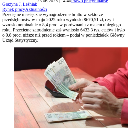
23.06.2025 | 14:40
Prawo pracy
Finanse
Grażyna J. Leśniak
Rynek pracy
Aktualności
Przeciętne miesięczne wynagrodzenie brutto w sektorze
przedsiębiorstw w maju 2025 roku wyniosło 8670,51 zł, czyli
wzrosło nominalnie o 8,4 proc. w porównaniu z majem ubiegłego
roku. Przeciętne zatrudnienie zaś wyniosło 6433,3 tys. etatów i było
o 0,8 proc. niższe niż przed rokiem – podał w poniedziałek Główny
Urząd Statystyczny.