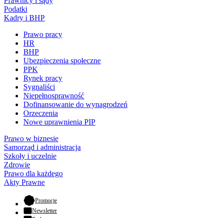
Prawnicy i sądy
Podatki
Kadry i BHP
Prawo pracy
HR
BHP
Ubezpieczenia społeczne
PPK
Rynek pracy
Sygnaliści
Niepełnosprawność
Dofinansowanie do wynagrodzeń
Orzeczenia
Nowe uprawnienia PIP
Prawo w biznesie
Samorząd i administracja
Szkoły i uczelnie
Zdrowie
Prawo dla każdego
Akty Prawne
- otwiera się w nowej karcie
Promocje
Newsletter