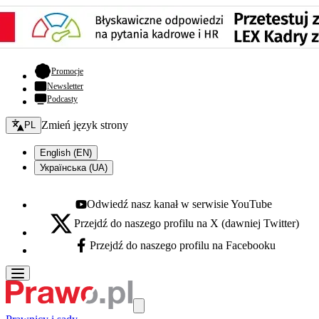
- otwiera się w nowej karcie
Promocje
Newsletter
Podcasty
Zmień język - bieżący:
Zmień język strony
PL
English (EN)
Українська (UA)
Odwiedź nasz kanał w serwisie YouTube
Youtube - otwiera się w nowej karcie
Przejdź do naszego profilu na X (dawniej Twitter)
X - otwiera się w nowej karcie
Przejdź do naszego profilu na Facebooku
Facebook - otwiera się w nowej karcie