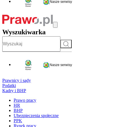
Nasze serwisy
Wyszukiwarka
Szukaj
Nasze serwisy
Prawnicy i sądy
Podatki
Kadry i BHP
Prawo pracy
HR
BHP
Ubezpieczenia społeczne
PPK
Rynek pracy