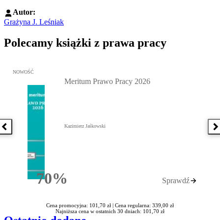
Autor:
Grażyna J. Leśniak
Polecamy książki z prawa pracy
Przejdź do: Meritum Prawo Pracy 2026, Kazimierz Jaśkowski - otw
NOWOŚĆ
Meritum Prawo Pracy 2026
Kazimierz Jaśkowski
Poprzednia książka
N
70%
Sprawdź
Rabatu
Cena promocyjna: 101,70 zł |
Cena regularna: 339,00 zł
Najniższa cena w ostatnich 30 dniach: 101,70 zł