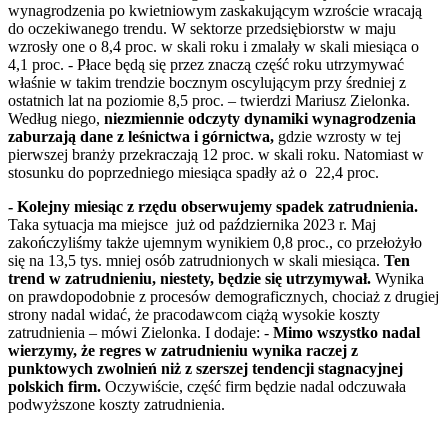
wynagrodzenia po kwietniowym zaskakującym wzroście wracają
do oczekiwanego trendu. W sektorze przedsiębiorstw w maju
wzrosły one o 8,4 proc. w skali roku i zmalały w skali miesiąca o
4,1 proc. - Płace będą się przez znaczą część roku utrzymywać
właśnie w takim trendzie bocznym oscylującym przy średniej z
ostatnich lat na poziomie 8,5 proc. – twierdzi Mariusz Zielonka.
Według niego,
niezmiennie odczyty dynamiki wynagrodzenia
zaburzają dane z leśnictwa i górnictwa,
gdzie wzrosty w tej
pierwszej branży przekraczają 12 proc. w skali roku. Natomiast w
stosunku do poprzedniego miesiąca spadły aż o 22,4 proc.
- Kolejny miesiąc z rzędu obserwujemy spadek zatrudnienia.
Taka sytuacja ma miejsce już od października 2023 r. Maj
zakończyliśmy także ujemnym wynikiem 0,8 proc., co przełożyło
się na 13,5 tys. mniej osób zatrudnionych w skali miesiąca.
Ten
trend w zatrudnieniu, niestety, będzie się utrzymywał.
Wynika
on prawdopodobnie z procesów demograficznych, chociaż z drugiej
strony nadal widać, że pracodawcom ciążą wysokie koszty
zatrudnienia – mówi Zielonka. I dodaje: -
Mimo wszystko nadal
wierzymy, że regres w zatrudnieniu wynika raczej z
punktowych zwolnień niż z szerszej tendencji stagnacyjnej
polskich firm.
Oczywiście, część firm będzie nadal odczuwała
podwyższone koszty zatrudnienia.