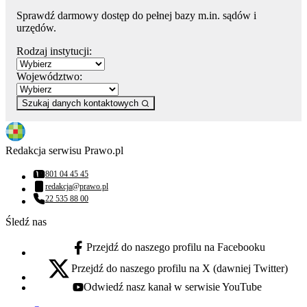
Sprawdź darmowy dostęp do pełnej bazy m.in. sądów i
urzędów.
Rodzaj instytucji:
Województwo:
Szukaj danych kontaktowych
Redakcja serwisu Prawo.pl
801 04 45 45
Numer telefonu:
redakcja@prawo.pl
Adres email:
22 535 88 00
Numer telefonu:
Śledź nas
Przejdź do naszego profilu na Facebooku
facebook - otwiera się w nowej karcie
Przejdź do naszego profilu na X (dawniej Twitter)
x - otwiera się w nowej karcie
Odwiedź nasz kanał w serwisie YouTube
youtube - otwiera się w nowej karcie