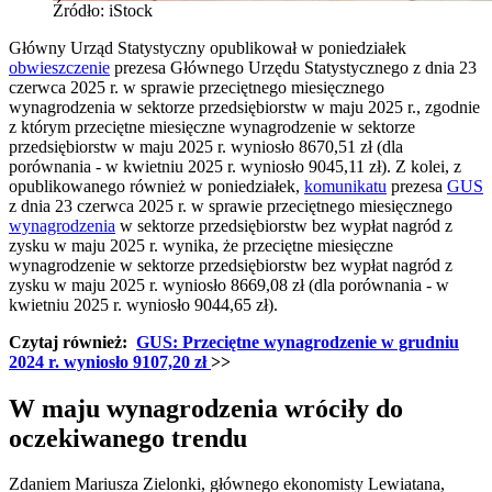
Źródło: iStock
Główny Urząd Statystyczny opublikował w poniedziałek
obwieszczenie
prezesa Głównego Urzędu Statystycznego z dnia 23
czerwca 2025 r. w sprawie przeciętnego miesięcznego
wynagrodzenia w sektorze przedsiębiorstw w maju 2025 r., zgodnie
z którym przeciętne miesięczne wynagrodzenie w sektorze
przedsiębiorstw w maju 2025 r. wyniosło 8670,51 zł (dla
porównania - w kwietniu 2025 r. wyniosło 9045,11 zł). Z kolei, z
opublikowanego również w poniedziałek,
komunikatu
prezesa
GUS
z dnia 23 czerwca 2025 r. w sprawie przeciętnego miesięcznego
wynagrodzenia
w sektorze przedsiębiorstw bez wypłat nagród z
zysku w maju 2025 r. wynika, że przeciętne miesięczne
wynagrodzenie w sektorze przedsiębiorstw bez wypłat nagród z
zysku w maju 2025 r. wyniosło 8669,08 zł (dla porównania - w
kwietniu 2025 r. wyniosło 9044,65 zł).
Czytaj również:
GUS: Przeciętne wynagrodzenie w grudniu
2024 r. wyniosło 9107,20 zł
>>
W maju wynagrodzenia wróciły do
oczekiwanego trendu
Zdaniem Mariusza Zielonki, głównego ekonomisty Lewiatana,