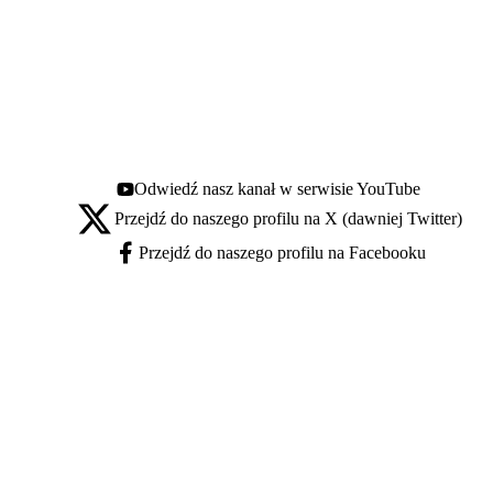
Odwiedź nasz kanał w serwisie YouTube
Youtube - otwiera się w nowej karcie
Przejdź do naszego profilu na X (dawniej Twitter)
X - otwiera się w nowej karcie
Przejdź do naszego profilu na Facebooku
Facebook - otwiera się w nowej karcie