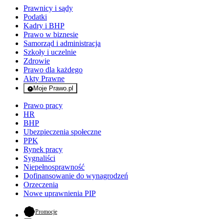
Prawnicy i sądy
Podatki
Kadry i BHP
Prawo w biznesie
Samorząd i administracja
Szkoły i uczelnie
Zdrowie
Prawo dla każdego
Akty Prawne
Moje Prawo.pl
- rejestracja i logowanie do serwisu
Prawo pracy
HR
BHP
Ubezpieczenia społeczne
PPK
Rynek pracy
Sygnaliści
Niepełnosprawność
Dofinansowanie do wynagrodzeń
Orzeczenia
Nowe uprawnienia PIP
- otwiera się w nowej karcie
Promocje