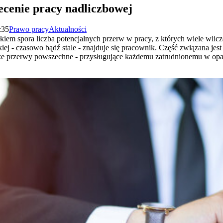
ecenie pracy nadliczbowej
:35
Prawo pracy
Aktualności
kiem spora liczba potencjalnych przerw w pracy, z których wiele wlicz
akiej - czasowo bądź stale - znajduje się pracownik. Część związana j
e przerwy powszechne - przysługujące każdemu zatrudnionemu w oparc