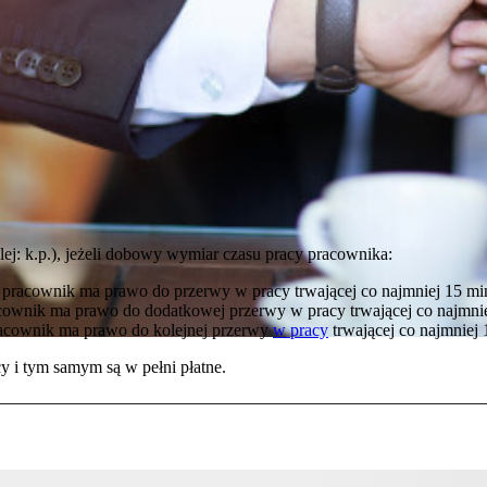
lej: k.p.), jeżeli dobowy wymiar czasu pracy pracownika:
 pracownik ma prawo do przerwy w pracy trwającej co najmniej 15 mi
racownik ma prawo do dodatkowej przerwy w pracy trwającej co najmnie
pracownik ma prawo do kolejnej przerwy
w pracy
trwającej co najmniej 
cy i tym samym są w pełni płatne.