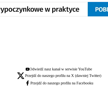
Odwiedź nasz kanał w serwisie YouTube
Youtube - otwiera się w nowej karcie
Przejdź do naszego profilu na X (dawniej Twitter)
X - otwiera się w nowej karcie
Przejdź do naszego profilu na Facebooku
Facebook - otwiera się w nowej karcie