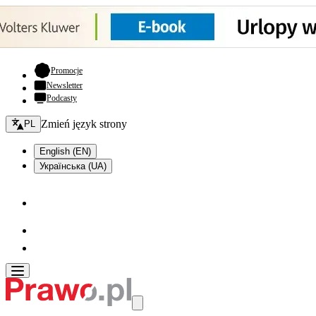
- otwiera się w nowej karcie
Promocje
Newsletter
Podcasty
Zmień język - bieżący:
Zmień język strony
PL
English (EN)
Українська (UA)