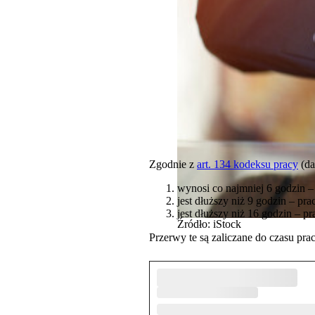
Zgodnie z
art. 134 kodeksu pracy
(da
wynosi co najmniej 6 godzin –
jest dłuższy niż 9 godzin – p
jest dłuższy niż 16 godzin – 
Źródło: iStock
Przerwy te są zaliczane do czasu pra