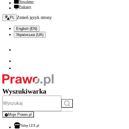
Newsletter
Podcasty
Zmień język - bieżący:
Zmień język strony
PL
English (EN)
Українська (UA)
Wyszukiwarka
Szukaj
Moje Prawo.pl
- rejestracja i logowanie do serwisu
otwiera się w nowej karcie
Sklep LEX.pl