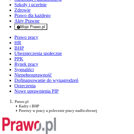
Szkoły i uczelnie
Zdrowie
Prawo dla każdego
Akty Prawne
Moje Prawo.pl
- rejestracja i logowanie do serwisu
Prawo pracy
HR
BHP
Ubezpieczenia społeczne
PPK
Rynek pracy
Sygnaliści
Niepełnosprawność
Dofinansowanie do wynagrodzeń
Orzeczenia
Nowe uprawnienia PIP
Prawo.pl
Kadry i BHP
Przerwy w pracy a polecenie pracy nadliczbowej