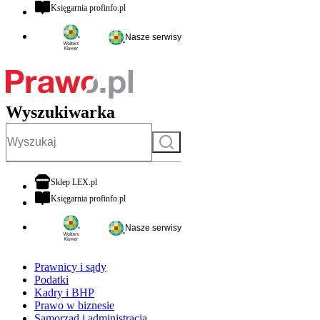
otwiera się w nowej karcie
Księgarnia profinfo.pl
Nasze serwisy
Wyszukiwarka
Szukaj
otwiera się w nowej karcie
Sklep LEX.pl
otwiera się w nowej karcie
Księgarnia profinfo.pl
Nasze serwisy
Prawnicy i sądy
Podatki
Kadry i BHP
Prawo w biznesie
Samorząd i administracja