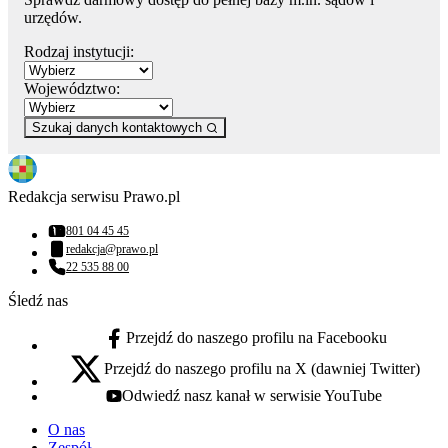
urzędów.
Rodzaj instytucji:
Województwo:
Szukaj danych kontaktowych
Redakcja serwisu Prawo.pl
801 04 45 45
Numer telefonu:
redakcja@prawo.pl
Adres email:
22 535 88 00
Numer telefonu:
Śledź nas
Przejdź do naszego profilu na Facebooku
facebook - otwiera się w nowej karcie
Przejdź do naszego profilu na X (dawniej Twitter)
x - otwiera się w nowej karcie
Odwiedź nasz kanał w serwisie YouTube
youtube - otwiera się w nowej karcie
O nas
Zespół