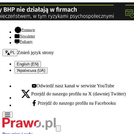
- otwiera się w nowej karcie
Promocje
Newsletter
Podcasty
Zmień język - bieżący:
Zmień język strony
PL
English (EN)
Українська (UA)
Odwiedź nasz kanał w serwisie YouTube
Youtube - otwiera się w nowej karcie
Przejdź do naszego profilu na X (dawniej Twitter)
X - otwiera się w nowej karcie
Przejdź do naszego profilu na Facebooku
Facebook - otwiera się w nowej karcie