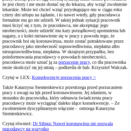
że jest chory i nie może dostać się do lekarza, aby wziąć zwolnienie
lekarskie. Może też chcieć wziąć przysługujące mu w ciągu roku
cztery dni urlopu na żądanie, i to nawet wtedy, gdy pracodawca
formalnie mu go nie udzieli. W takiej jednak sytuacji pracownik
musi liczyć się z tym, że pracodawca, nie akceptując jego
nieobecności, może udzielić mu kary porządkowej upomnienia lub
nagany, a z kolei niestawienie się w pracy z powodu tego, że
pracownik boi się koronawirusa, może zostać potraktowane przez
pracodawcę jako nieobecność usprawiedliwiona, niepłatna albo
nieusprawiedliwiona, niepłatna. W skrajnym przypadku, bez
poinformowania pracodawcy o powodach nieobecności,
pracodawca może uznać ją za
porzucenie pracy
, co dla pracownika
może skończyć się jej utratą – podkreśla dr hab. Krzysztof Walczak.
Czytaj w LEX:
Konsekwencje porzucenia pracy >
Także Katarzyna Siemienkiewicz przestrzega przed porzucaniem
pracy z uwagi na lęk przed koronawirusem. Jej zdaniem, w
stosunku do pracownika, który odmawia świadczenia pracy
pracodawcy może wyciągnąć daleko idące konsekwencje. – Ze
zwolnieniem dyscyplinarnym włącznie - ostrzega Katarzyna
Siemienkiewicz.
Czytaj również:
Dr Sibiga: Nawet koronawirus nie pozwala
pracodawcy na wszystko