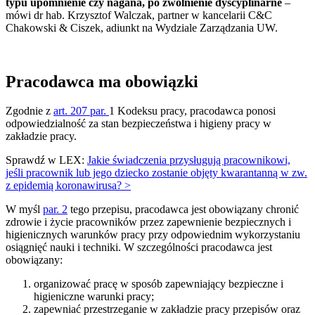
typu upomnienie czy nagana, po zwolnienie dyscyplinarne
–
mówi dr hab. Krzysztof Walczak, partner w kancelarii C&C
Chakowski & Ciszek, adiunkt na Wydziale Zarządzania UW.
Pracodawca ma obowiązki
Zgodnie z
art. 207 par.
1 Kodeksu pracy, pracodawca ponosi
odpowiedzialność za stan bezpieczeństwa i higieny pracy w
zakładzie pracy.
Sprawdź w LEX:
Jakie świadczenia przysługują pracownikowi,
jeśli pracownik lub jego dziecko zostanie objęty kwarantanną w zw.
z epidemią koronawirusa? >
W myśl
par. 2
tego przepisu, pracodawca jest obowiązany chronić
zdrowie i życie pracowników przez zapewnienie bezpiecznych i
higienicznych warunków pracy przy odpowiednim wykorzystaniu
osiągnięć nauki i techniki. W szczególności pracodawca jest
obowiązany:
organizować pracę w sposób zapewniający bezpieczne i
higieniczne warunki pracy;
zapewniać przestrzeganie w zakładzie pracy przepisów oraz