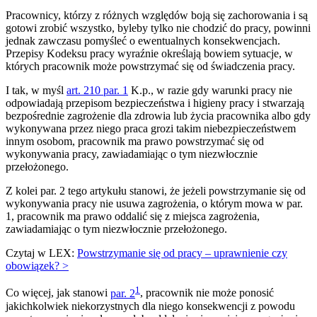
Pracownicy, którzy z różnych względów boją się zachorowania i są
gotowi zrobić wszystko, byleby tylko nie chodzić do pracy, powinni
jednak zawczasu pomyśleć o ewentualnych konsekwencjach.
Przepisy Kodeksu pracy wyraźnie określają bowiem sytuacje, w
których pracownik może powstrzymać się od świadczenia pracy.
I tak, w myśl
art. 210 par. 1
K.p., w razie gdy warunki pracy nie
odpowiadają przepisom bezpieczeństwa i higieny pracy i stwarzają
bezpośrednie zagrożenie dla zdrowia lub życia pracownika albo gdy
wykonywana przez niego praca grozi takim niebezpieczeństwem
innym osobom, pracownik ma prawo powstrzymać się od
wykonywania pracy, zawiadamiając o tym niezwłocznie
przełożonego.
Z kolei par. 2 tego artykułu stanowi, że jeżeli powstrzymanie się od
wykonywania pracy nie usuwa zagrożenia, o którym mowa w par.
1, pracownik ma prawo oddalić się z miejsca zagrożenia,
zawiadamiając o tym niezwłocznie przełożonego.
Czytaj w LEX:
Powstrzymanie się od pracy – uprawnienie czy
obowiązek? >
1
Co więcej, jak stanowi
par. 2
, pracownik nie może ponosić
jakichkolwiek niekorzystnych dla niego konsekwencji z powodu