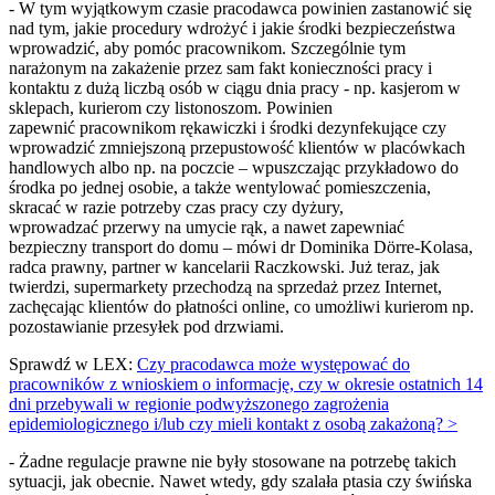
- W tym wyjątkowym czasie pracodawca powinien zastanowić się
nad tym, jakie procedury wdrożyć i jakie środki bezpieczeństwa
wprowadzić, aby pomóc pracownikom. Szczególnie tym
narażonym na zakażenie przez sam fakt konieczności pracy i
kontaktu z dużą liczbą osób w ciągu dnia pracy - np. kasjerom w
sklepach, kurierom czy listonoszom. Powinien
zapewnić pracownikom rękawiczki i środki dezynfekujące czy
wprowadzić zmniejszoną przepustowość klientów w placówkach
handlowych albo np. na poczcie – wpuszczając przykładowo do
środka po jednej osobie, a także wentylować pomieszczenia,
skracać w razie potrzeby czas pracy czy dyżury,
wprowadzać przerwy na umycie rąk, a nawet zapewniać
bezpieczny transport do domu – mówi dr Dominika Dörre-Kolasa,
radca prawny, partner w kancelarii Raczkowski. Już teraz, jak
twierdzi, supermarkety przechodzą na sprzedaż przez Internet,
zachęcając klientów do płatności online, co umożliwi kurierom np.
pozostawianie przesyłek pod drzwiami.
Sprawdź w LEX:
Czy pracodawca może występować do
pracowników z wnioskiem o informację, czy w okresie ostatnich 14
dni przebywali w regionie podwyższonego zagrożenia
epidemiologicznego i/lub czy mieli kontakt z osobą zakażoną? >
- Żadne regulacje prawne nie były stosowane na potrzebę takich
sytuacji, jak obecnie. Nawet wtedy, gdy szalała ptasia czy świńska