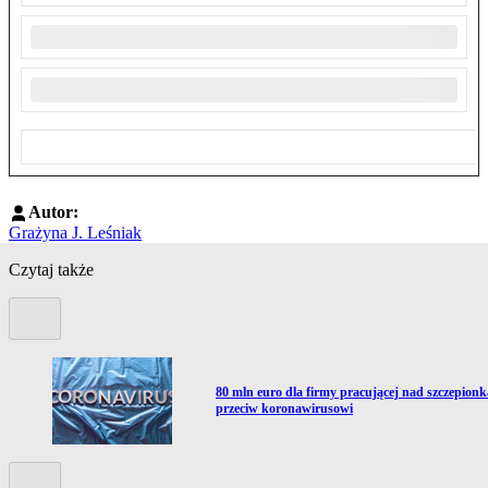
Autor:
Grażyna J. Leśniak
Czytaj także
Poprzedni slide
Przejdź do artykułu:
ć
80 mln euro dla firmy pracującej nad szczepionk
przeciw koronawirusowi
Kolejny slide