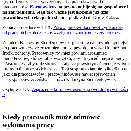
grypa. Ten czas jest szczególny i dla pracodawców, i dla
pracowników.
Koronawirus
na pewno odbije się na gospodarce i
na zatrudnieniu. Stąd tak ważne jest ułożenie już dziś
prawidłowych relacji obu stron
– podkreśla dr Dörre-Kolasa.
Zobacz procedurę w LEX:
Prawo pracownika powstrzymania się
od pracy niebezpiecznej ze względu na zagrożenie zewnętrzne >
Zdaniem Katarzyny Siemienkiewicz, pracodawca powinien podejść
do pracowników ze zrozumieniem i zapewnić im wszelkie możliwe
środki ochrony. Pracownicy również powinni zrozumieć
pracodawców, którzy robią wszystko, aby utrzymać miejsca pracy.
– Ważne jest, aby obie strony starały się powstrzymać emocje w tym
trudnym dla wszystkich czasie. To jest sprawdzian nie tylko dla nas
jako dla pracodawców i pracowników, ale nawet sprawdzian
naszego człowieczeństwa – mówi Katarzyna Siemienkiewicz.
Czytaj w LEX:
Zagrożenie koronawirusem a prawo do prywatności
>
Kiedy pracownik może odmówić
wykonania pracy