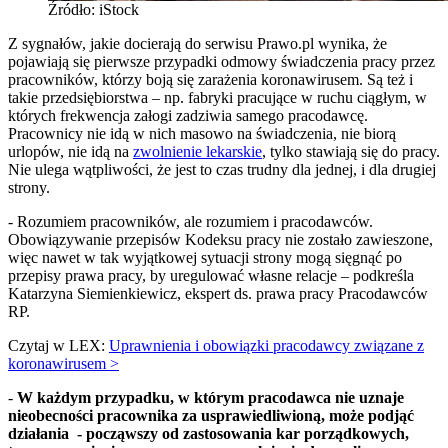
Źródło: iStock
Z sygnałów, jakie docierają do serwisu Prawo.pl wynika, że
pojawiają się pierwsze przypadki odmowy świadczenia pracy przez
pracowników, którzy boją się zarażenia koronawirusem. Są też i
takie przedsiębiorstwa – np. fabryki pracujące w ruchu ciągłym, w
których frekwencja załogi zadziwia samego pracodawcę.
Pracownicy nie idą w nich masowo na świadczenia, nie biorą
urlopów, nie idą na
zwolnienie lekarskie
, tylko stawiają się do pracy.
Nie ulega wątpliwości, że jest to czas trudny dla jednej, i dla drugiej
strony.
- Rozumiem pracowników, ale rozumiem i pracodawców.
Obowiązywanie przepisów Kodeksu pracy nie zostało zawieszone,
więc nawet w tak wyjątkowej sytuacji strony mogą sięgnąć po
przepisy prawa pracy, by uregulować własne relacje – podkreśla
Katarzyna Siemienkiewicz, ekspert ds. prawa pracy Pracodawców
RP.
Czytaj w LEX:
Uprawnienia i obowiązki pracodawcy związane z
koronawirusem >
-
W każdym przypadku, w którym pracodawca nie uznaje
nieobecności pracownika za usprawiedliwioną, może podjąć
działania - począwszy od zastosowania kar porządkowych,