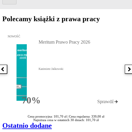
Polecamy książki z prawa pracy
Przejdź do: Meritum Prawo Pracy 2026, Kazimierz Jaśkowski - otw
NOWOŚĆ
Meritum Prawo Pracy 2026
Kazimierz Jaśkowski
Poprzednia książka
N
70%
Sprawdź
Rabatu
Cena promocyjna: 101,70 zł |
Cena regularna: 339,00 zł
Najniższa cena w ostatnich 30 dniach: 101,70 zł
Ostatnio dodane