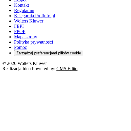
Kontakt
Regulamin
Księgarnia Profinfo.pl
Wolters Kluwer
FEPI
FPOP
Mapa strony
Polityka prywatności
Pomoc
Zarządzaj preferencjami plików cookie
© 2026 Wolters Kluwer
Realizacja Ideo Powered by:
CMS Edito