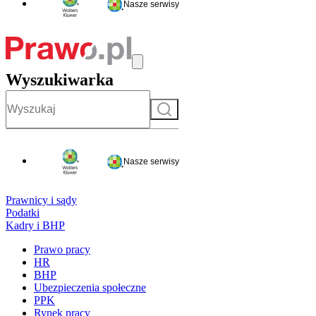
Nasze serwisy
Wyszukiwarka
Szukaj
Nasze serwisy
Prawnicy i sądy
Podatki
Kadry i BHP
Prawo pracy
HR
BHP
Ubezpieczenia społeczne
PPK
Rynek pracy