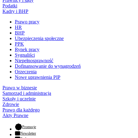
Prawnicy i sądy
Podatki
Kadry i BHP
Prawo pracy
HR
BHP
Ubezpieczenia społeczne
PPK
Rynek pracy
Sygnaliści
Niepełnosprawność
Dofinansowanie do wynagrodzeń
Orzeczenia
Nowe uprawnienia PIP
Prawo w biznesie
Samorząd i administracja
Szkoły i uczelnie
Zdrowie
Prawo dla każdego
Akty Prawne
- otwiera się w nowej karcie
Promocje
Newsletter