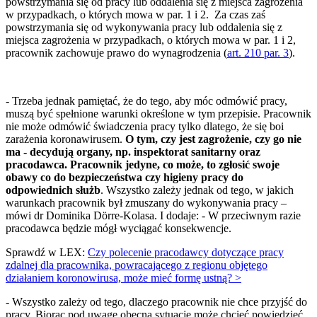
powstrzymania się od pracy lub oddalenia się z miejsca zagrożenia
w przypadkach, o których mowa w par. 1 i 2. Za czas zaś
powstrzymania się od wykonywania pracy lub oddalenia się z
miejsca zagrożenia w przypadkach, o których mowa w par. 1 i 2,
pracownik zachowuje prawo do wynagrodzenia (
art. 210 par. 3
).
- Trzeba jednak pamiętać, że do tego, aby móc odmówić pracy,
muszą być spełnione warunki określone w tym przepisie. Pracownik
nie może odmówić świadczenia pracy tylko dlatego, że się boi
zarażenia koronawirusem.
O tym, czy jest zagrożenie, czy go nie
ma - decydują organy, np. inspektorat sanitarny oraz
pracodawca. Pracownik jedyne, co może, to zgłosić swoje
obawy co do bezpieczeństwa czy higieny pracy do
odpowiednich służb
. Wszystko zależy jednak od tego, w jakich
warunkach pracownik był zmuszany do wykonywania pracy –
mówi dr Dominika Dörre-Kolasa. I dodaje: - W przeciwnym razie
pracodawca będzie mógł wyciągać konsekwencje.
Sprawdź w LEX:
Czy polecenie pracodawcy dotyczące pracy
zdalnej dla pracownika, powracającego z regionu objętego
działaniem koronowirusa, może mieć formę ustną? >
- Wszystko zależy od tego, dlaczego pracownik nie chce przyjść do
pracy. Biorąc pod uwagę obecną sytuację może chcieć powiedzieć,