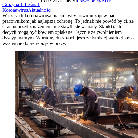
18.03.2020 | 06:30
Prawo pracy
BHP
Grażyna J. Leśniak
Koronawirus
Aktualności
W czasach koronawirusa pracodawcy powinni zapewniać
pracownikom jak najlepszą ochronę. To jednak nie powód by ci, ze
strachu przed zarażeniem, nie stawili się w pracy. Skutki takich
decyzji mogą być bowiem opłakane - łącznie ze zwolnieniem
dyscyplinarnym. W trudnych czasach jeszcze bardziej warto dbać o
wzajemne dobre relacje w pracy.