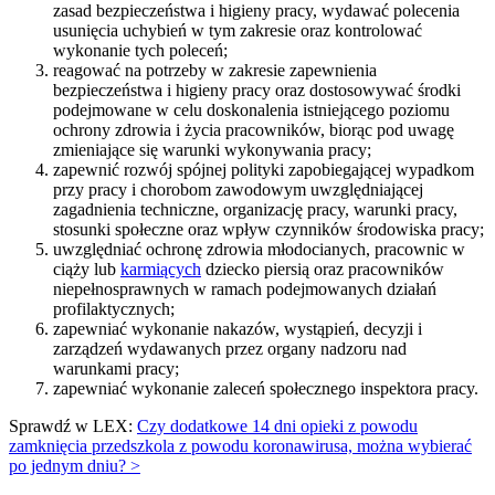
zasad bezpieczeństwa i higieny pracy, wydawać polecenia
usunięcia uchybień w tym zakresie oraz kontrolować
wykonanie tych poleceń;
reagować na potrzeby w zakresie zapewnienia
bezpieczeństwa i higieny pracy oraz dostosowywać środki
podejmowane w celu doskonalenia istniejącego poziomu
ochrony zdrowia i życia pracowników, biorąc pod uwagę
zmieniające się warunki wykonywania pracy;
zapewnić rozwój spójnej polityki zapobiegającej wypadkom
przy pracy i chorobom zawodowym uwzględniającej
zagadnienia techniczne, organizację pracy, warunki pracy,
stosunki społeczne oraz wpływ czynników środowiska pracy;
uwzględniać ochronę zdrowia młodocianych, pracownic w
ciąży lub
karmiących
dziecko piersią oraz pracowników
niepełnosprawnych w ramach podejmowanych działań
profilaktycznych;
zapewniać wykonanie nakazów, wystąpień, decyzji i
zarządzeń wydawanych przez organy nadzoru nad
warunkami pracy;
zapewniać wykonanie zaleceń społecznego inspektora pracy.
Sprawdź w LEX:
Czy dodatkowe 14 dni opieki z powodu
zamknięcia przedszkola z powodu koronawirusa, można wybierać
po jednym dniu? >