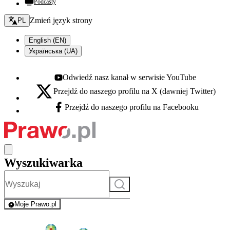
Podcasty
Zmień język - bieżący:
Zmień język strony
PL
English (EN)
Українська (UA)
Odwiedź nasz kanał w serwisie YouTube
Youtube - otwiera się w nowej karcie
Przejdź do naszego profilu na X (dawniej Twitter)
X - otwiera się w nowej karcie
Przejdź do naszego profilu na Facebooku
Facebook - otwiera się w nowej karcie
Wyszukiwarka
Szukaj
Moje Prawo.pl
- rejestracja i logowanie do serwisu