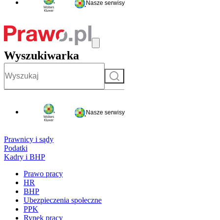
Nasze serwisy
Wyszukiwarka
Szukaj
Nasze serwisy
Prawnicy i sądy
Podatki
Kadry i BHP
Prawo pracy
HR
BHP
Ubezpieczenia społeczne
PPK
Rynek pracy