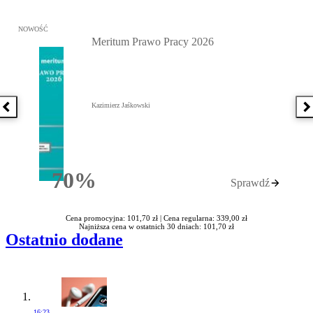
Przejdź do: Meritum Prawo Pracy 2026, Kazimierz Jaśkowski - otw
NOWOŚĆ
Meritum Prawo Pracy 2026
Kazimierz Jaśkowski
Poprzednia książka
N
70%
Sprawdź
Rabatu
Cena promocyjna: 101,70 zł |
Cena regularna: 339,00 zł
Najniższa cena w ostatnich 30 dniach: 101,70 zł
Ostatnio dodane
16:23