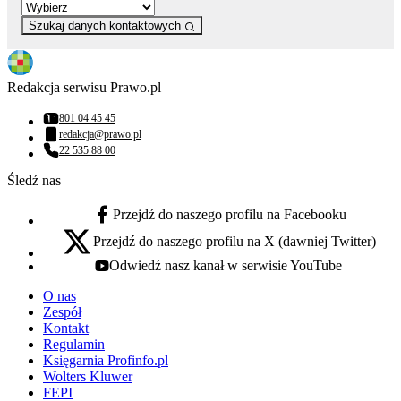
Szukaj danych kontaktowych
Redakcja serwisu Prawo.pl
801 04 45 45
Numer telefonu:
redakcja@prawo.pl
Adres email:
22 535 88 00
Numer telefonu:
Śledź nas
Przejdź do naszego profilu na Facebooku
facebook - otwiera się w nowej karcie
Przejdź do naszego profilu na X (dawniej Twitter)
x - otwiera się w nowej karcie
Odwiedź nasz kanał w serwisie YouTube
youtube - otwiera się w nowej karcie
O nas
Zespół
Kontakt
Regulamin
Księgarnia Profinfo.pl
Wolters Kluwer
FEPI