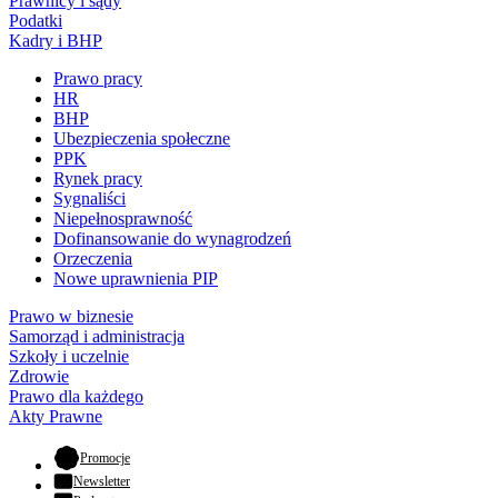
Prawnicy i sądy
Podatki
Kadry i BHP
Prawo pracy
HR
BHP
Ubezpieczenia społeczne
PPK
Rynek pracy
Sygnaliści
Niepełnosprawność
Dofinansowanie do wynagrodzeń
Orzeczenia
Nowe uprawnienia PIP
Prawo w biznesie
Samorząd i administracja
Szkoły i uczelnie
Zdrowie
Prawo dla każdego
Akty Prawne
- otwiera się w nowej karcie
Promocje
Newsletter