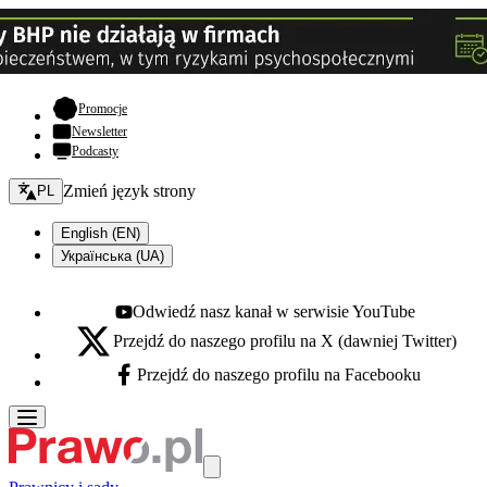
- otwiera się w nowej karcie
Promocje
Newsletter
Podcasty
Zmień język - bieżący:
Zmień język strony
PL
English (EN)
Українська (UA)
Odwiedź nasz kanał w serwisie YouTube
Youtube - otwiera się w nowej karcie
Przejdź do naszego profilu na X (dawniej Twitter)
X - otwiera się w nowej karcie
Przejdź do naszego profilu na Facebooku
Facebook - otwiera się w nowej karcie