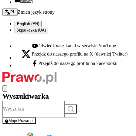
Podcasty
Zmień język - bieżący:
Zmień język strony
PL
English (EN)
Українська (UA)
Odwiedź nasz kanał w serwisie YouTube
Youtube - otwiera się w nowej karcie
Przejdź do naszego profilu na X (dawniej Twitter)
X - otwiera się w nowej karcie
Przejdź do naszego profilu na Facebooku
Facebook - otwiera się w nowej karcie
Wyszukiwarka
Szukaj
Moje Prawo.pl
- rejestracja i logowanie do serwisu