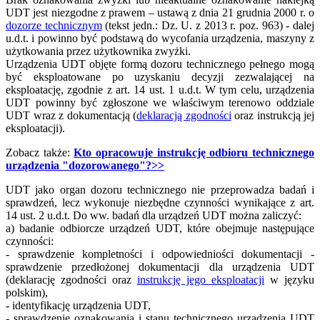
UDT jest niezgodne z prawem – ustawą z dnia 21 grudnia 2000 r. o
dozorze technicznym
(tekst jedn.: Dz. U. z 2013 r. poz. 963) - dalej
u.d.t. i powinno być podstawą do wycofania urządzenia, maszyny z
użytkowania przez użytkownika zwyżki.
Urządzenia UDT objęte formą dozoru technicznego pełnego mogą
być eksploatowane po uzyskaniu decyzji zezwalającej na
eksploatację, zgodnie z art. 14 ust. 1 u.d.t. W tym celu, urządzenia
UDT powinny być zgłoszone we właściwym terenowo oddziale
UDT wraz z dokumentacją (
deklaracją zgodności
oraz instrukcją jej
eksploatacji).
Zobacz także:
Kto opracowuje instrukcję odbioru technicznego
urządzenia "dozorowanego"?>>
UDT jako organ dozoru technicznego nie przeprowadza badań i
sprawdzeń, lecz wykonuje niezbędne czynności wynikające z art.
14 ust. 2 u.d.t. Do ww. badań dla urządzeń UDT można zaliczyć:
a) badanie odbiorcze urządzeń UDT, które obejmuje następujące
czynności:
- sprawdzenie kompletności i odpowiedniości dokumentacji -
sprawdzenie przedłożonej dokumentacji dla urządzenia UDT
(deklarację zgodności oraz
instrukcję jego eksploatacji
w języku
polskim),
- identyfikację urządzenia UDT,
- sprawdzenie oznakowania i stanu technicznego urządzenia UDT