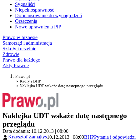
Sygnaliści
Niepełnosprawność
Dofinansowanie do wynagrodzeń
Orzeczenia
Nowe uprawnienia PIP
Prawo w biznesie
Samorząd i administracja
Szkoły i uczelnie
Zdrowie
Prawo dla każdego
Akty Prawne
Prawo.pl
Kadry i BHP
Naklejka UDT wskaże datę następnego przeglądu
Naklejka UDT wskaże datę następnego
przeglądu
Data dodania: 10.12.2013 | 08:00
Krzysztof Zamajtys
10.12.2013 | 08:00
BHP
Pytania i odpowiedzi