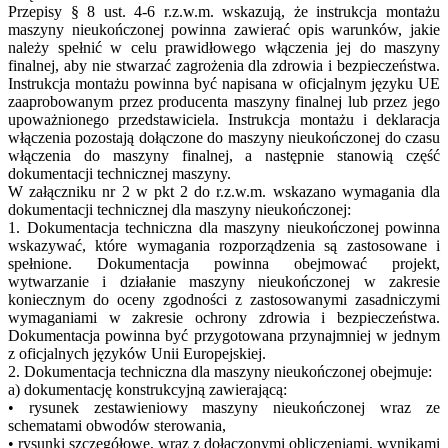
Przepisy § 8 ust. 4-6 r.z.w.m. wskazują, że instrukcja montażu
maszyny nieukończonej powinna zawierać opis warunków, jakie
należy spełnić w celu prawidłowego włączenia jej do maszyny
finalnej, aby nie stwarzać zagrożenia dla zdrowia i bezpieczeństwa.
Instrukcja montażu powinna być napisana w oficjalnym języku UE
zaaprobowanym przez producenta maszyny finalnej lub przez jego
upoważnionego przedstawiciela. Instrukcja montażu i deklaracja
włączenia pozostają dołączone do maszyny nieukończonej do czasu
włączenia do maszyny finalnej, a następnie stanowią część
dokumentacji technicznej maszyny.
W załączniku nr 2 w pkt 2 do r.z.w.m. wskazano wymagania dla
dokumentacji technicznej dla maszyny nieukończonej:
1. Dokumentacja techniczna dla maszyny nieukończonej powinna
wskazywać, które wymagania rozporządzenia są zastosowane i
spełnione. Dokumentacja powinna obejmować projekt,
wytwarzanie i działanie maszyny nieukończonej w zakresie
koniecznym do oceny zgodności z zastosowanymi zasadniczymi
wymaganiami w zakresie ochrony zdrowia i bezpieczeństwa.
Dokumentacja powinna być przygotowana przynajmniej w jednym
z oficjalnych języków Unii Europejskiej.
2. Dokumentacja techniczna dla maszyny nieukończonej obejmuje:
a) dokumentację konstrukcyjną zawierającą:
• rysunek zestawieniowy maszyny nieukończonej wraz ze
schematami obwodów sterowania,
• rysunki szczegółowe, wraz z dołączonymi obliczeniami, wynikami