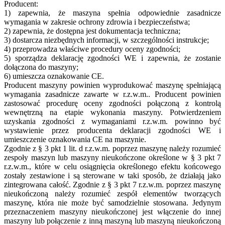
Producent:
1) zapewnia, że maszyna spełnia odpowiednie zasadnicze
wymagania w zakresie ochrony zdrowia i bezpieczeństwa;
2) zapewnia, że dostępna jest dokumentacja techniczna;
3) dostarcza niezbędnych informacji, w szczególności instrukcje;
4) przeprowadza właściwe procedury oceny zgodności;
5) sporządza deklarację zgodności WE i zapewnia, że zostanie
dołączona do maszyny;
6) umieszcza oznakowanie CE.
Producent maszyny powinien wyprodukować maszynę spełniającą
wymagania zasadnicze zawarte w r.z.w.m.. Producent powinien
zastosować procedurę oceny zgodności połączoną z kontrolą
wewnętrzną na etapie wykonania maszyny. Potwierdzeniem
uzyskania zgodności z wymaganiami r.z.w.m. powinno być
wystawienie przez producenta deklaracji zgodności WE i
umieszczenie oznakowania CE na maszynie.
Zgodnie z § 3 pkt 1 lit. d r.z.w.m. poprzez maszynę należy rozumieć
zespoły maszyn lub maszyny nieukończone określone w § 3 pkt 7
r.z.w.m., które w celu osiągnięcia określonego efektu końcowego
zostały zestawione i są sterowane w taki sposób, że działają jako
zintegrowana całość. Zgodnie z § 3 pkt 7 r.z.w.m. poprzez maszynę
nieukończoną należy rozumieć zespół elementów tworzących
maszynę, która nie może być samodzielnie stosowana. Jedynym
przeznaczeniem maszyny nieukończonej jest włączenie do innej
maszyny lub połączenie z inną maszyną lub maszyną nieukończoną