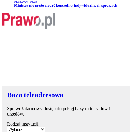
04.08.2026 | 05:29
Przejdź do artykułu:
Minister nie może zlecać kontroli w indywidualnych sprawach
Baza teleadresowa
Sprawdź darmowy dostęp do pełnej bazy m.in. sądów i
urzędów.
Rodzaj instytucji: