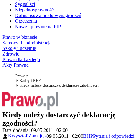
Sygnaliści
Niepełnosprawność
Dofinansowanie do wynagrodzeń
Orzeczenia
Nowe uprawnienia PIP
Prawo w biznesie
Samorząd i administracja
Szkoły i uczelnie
Zdrowie
Prawo dla każdego
Akty Prawne
Prawo.pl
Kadry i BHP
Kiedy należy dostarczyć deklarację zgodności?
Kiedy należy dostarczyć deklarację
zgodności?
Data dodania: 09.05.2011 | 02:00
Krzysztof Zamajtys
09.05.2011 | 02:00
BHP
Pytania i odpowiedzi