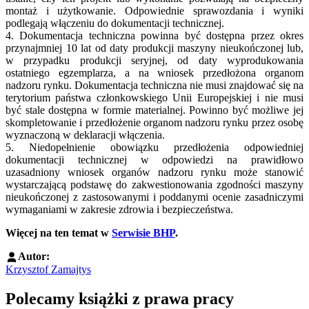
montaż i użytkowanie. Odpowiednie sprawozdania i wyniki
podlegają włączeniu do dokumentacji technicznej.
4. Dokumentacja techniczna powinna być dostępna przez okres
przynajmniej 10 lat od daty produkcji maszyny nieukończonej lub,
w przypadku produkcji seryjnej, od daty wyprodukowania
ostatniego egzemplarza, a na wniosek przedłożona organom
nadzoru rynku. Dokumentacja techniczna nie musi znajdować się na
terytorium państwa członkowskiego Unii Europejskiej i nie musi
być stale dostępna w formie materialnej. Powinno być możliwe jej
skompletowanie i przedłożenie organom nadzoru rynku przez osobę
wyznaczoną w deklaracji włączenia.
5. Niedopełnienie obowiązku przedłożenia odpowiedniej
dokumentacji technicznej w odpowiedzi na prawidłowo
uzasadniony wniosek organów nadzoru rynku może stanowić
wystarczającą podstawę do zakwestionowania zgodności maszyny
nieukończonej z zastosowanymi i poddanymi ocenie zasadniczymi
wymaganiami w zakresie zdrowia i bezpieczeństwa.
Więcej na ten temat w
Serwisie BHP
.
Autor:
Krzysztof Zamajtys
Polecamy książki z prawa pracy