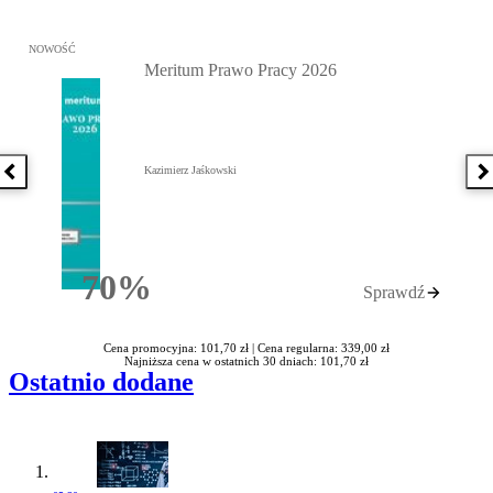
Przejdź do: Meritum Prawo Pracy 2026, Kazimierz Jaśkowski - otw
NOWOŚĆ
Meritum Prawo Pracy 2026
Kazimierz Jaśkowski
Poprzednia książka
N
70%
Sprawdź
Rabatu
Cena promocyjna: 101,70 zł |
Cena regularna: 339,00 zł
Najniższa cena w ostatnich 30 dniach: 101,70 zł
Ostatnio dodane