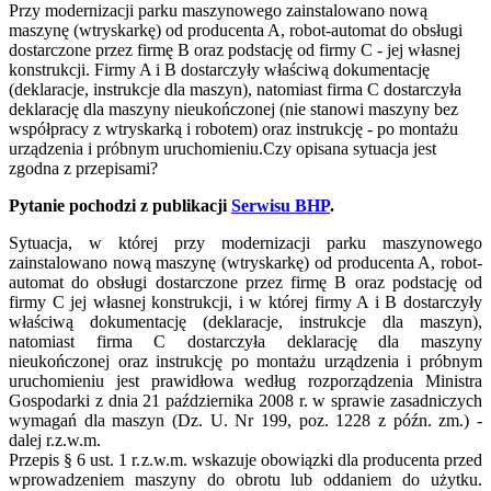
Przy modernizacji parku maszynowego zainstalowano nową
maszynę (wtryskarkę) od producenta A, robot-automat do obsługi
dostarczone przez firmę B oraz podstację od firmy C - jej własnej
konstrukcji. Firmy A i B dostarczyły właściwą dokumentację
(deklaracje, instrukcje dla maszyn), natomiast firma C dostarczyła
deklarację dla maszyny nieukończonej (nie stanowi maszyny bez
współpracy z wtryskarką i robotem) oraz instrukcję - po montażu
urządzenia i próbnym uruchomieniu.Czy opisana sytuacja jest
zgodna z przepisami?
Pytanie pochodzi z publikacji
Serwisu BHP
.
Sytuacja, w której przy modernizacji parku maszynowego
zainstalowano nową maszynę (wtryskarkę) od producenta A, robot-
automat do obsługi dostarczone przez firmę B oraz podstację od
firmy C jej własnej konstrukcji, i w której firmy A i B dostarczyły
właściwą dokumentację (deklaracje, instrukcje dla maszyn),
natomiast firma C dostarczyła deklarację dla maszyny
nieukończonej oraz instrukcję po montażu urządzenia i próbnym
uruchomieniu jest prawidłowa według rozporządzenia Ministra
Gospodarki z dnia 21 października 2008 r. w sprawie zasadniczych
wymagań dla maszyn (Dz. U. Nr 199, poz. 1228 z późn. zm.) -
dalej r.z.w.m.
Przepis § 6 ust. 1 r.z.w.m. wskazuje obowiązki dla producenta przed
wprowadzeniem maszyny do obrotu lub oddaniem do użytku.