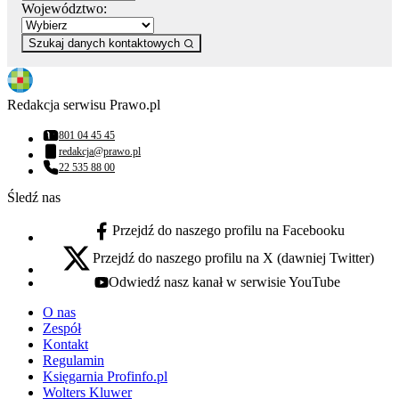
Województwo:
Szukaj danych kontaktowych
Redakcja serwisu Prawo.pl
801 04 45 45
Numer telefonu:
redakcja@prawo.pl
Adres email:
22 535 88 00
Numer telefonu:
Śledź nas
Przejdź do naszego profilu na Facebooku
facebook - otwiera się w nowej karcie
Przejdź do naszego profilu na X (dawniej Twitter)
x - otwiera się w nowej karcie
Odwiedź nasz kanał w serwisie YouTube
youtube - otwiera się w nowej karcie
O nas
Zespół
Kontakt
Regulamin
Księgarnia Profinfo.pl
Wolters Kluwer