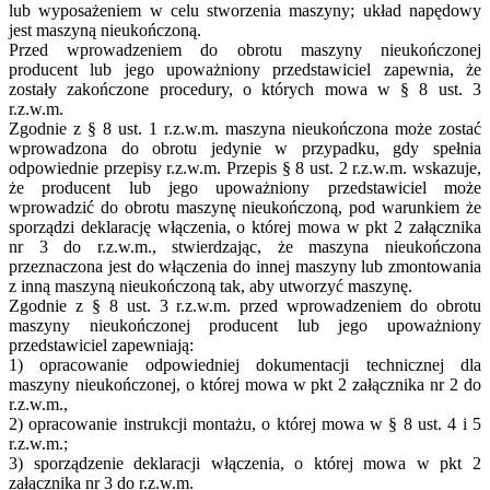
lub wyposażeniem w celu stworzenia maszyny; układ napędowy
jest maszyną nieukończoną.
Przed wprowadzeniem do obrotu maszyny nieukończonej
producent lub jego upoważniony przedstawiciel zapewnia, że
zostały zakończone procedury, o których mowa w § 8 ust. 3
r.z.w.m.
Zgodnie z § 8 ust. 1 r.z.w.m. maszyna nieukończona może zostać
wprowadzona do obrotu jedynie w przypadku, gdy spełnia
odpowiednie przepisy r.z.w.m. Przepis § 8 ust. 2 r.z.w.m. wskazuje,
że producent lub jego upoważniony przedstawiciel może
wprowadzić do obrotu maszynę nieukończoną, pod warunkiem że
sporządzi deklarację włączenia, o której mowa w pkt 2 załącznika
nr 3 do r.z.w.m., stwierdzając, że maszyna nieukończona
przeznaczona jest do włączenia do innej maszyny lub zmontowania
z inną maszyną nieukończoną tak, aby utworzyć maszynę.
Zgodnie z § 8 ust. 3 r.z.w.m. przed wprowadzeniem do obrotu
maszyny nieukończonej producent lub jego upoważniony
przedstawiciel zapewniają:
1) opracowanie odpowiedniej dokumentacji technicznej dla
maszyny nieukończonej, o której mowa w pkt 2 załącznika nr 2 do
r.z.w.m.,
2) opracowanie instrukcji montażu, o której mowa w § 8 ust. 4 i 5
r.z.w.m.;
3) sporządzenie deklaracji włączenia, o której mowa w pkt 2
załącznika nr 3 do r.z.w.m.