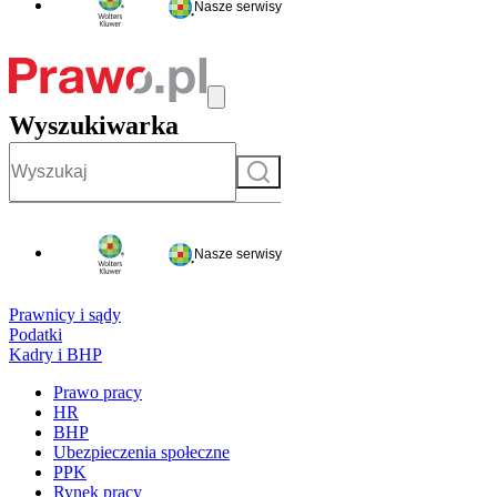
Nasze serwisy
Wyszukiwarka
Szukaj
Nasze serwisy
Prawnicy i sądy
Podatki
Kadry i BHP
Prawo pracy
HR
BHP
Ubezpieczenia społeczne
PPK
Rynek pracy