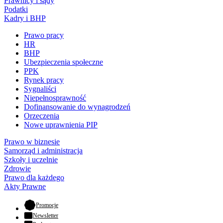
Prawnicy i sądy
Podatki
Kadry i BHP
Prawo pracy
HR
BHP
Ubezpieczenia społeczne
PPK
Rynek pracy
Sygnaliści
Niepełnosprawność
Dofinansowanie do wynagrodzeń
Orzeczenia
Nowe uprawnienia PIP
Prawo w biznesie
Samorząd i administracja
Szkoły i uczelnie
Zdrowie
Prawo dla każdego
Akty Prawne
- otwiera się w nowej karcie
Promocje
Newsletter