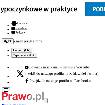
- otwiera się w nowej karcie
Promocje
Newsletter
Podcasty
Zmień język - bieżący:
Zmień język strony
PL
English (EN)
Українська (UA)
Odwiedź nasz kanał w serwisie YouTube
Youtube - otwiera się w nowej karcie
Przejdź do naszego profilu na X (dawniej Twitter)
X - otwiera się w nowej karcie
Przejdź do naszego profilu na Facebooku
Facebook - otwiera się w nowej karcie