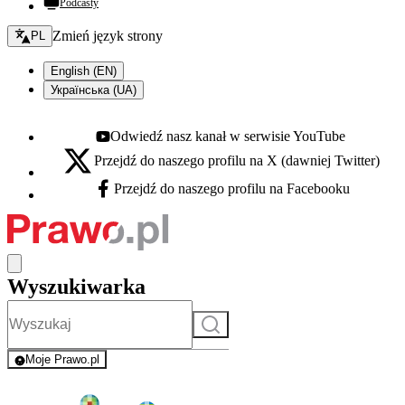
Podcasty
Zmień język - bieżący:
Zmień język strony
PL
English (EN)
Українська (UA)
Odwiedź nasz kanał w serwisie YouTube
Youtube - otwiera się w nowej karcie
Przejdź do naszego profilu na X (dawniej Twitter)
X - otwiera się w nowej karcie
Przejdź do naszego profilu na Facebooku
Facebook - otwiera się w nowej karcie
Wyszukiwarka
Szukaj
Moje Prawo.pl
- rejestracja i logowanie do serwisu