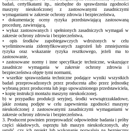
badań, certyfikatami itp., niezbędne do sprawdzenia zgodności
maszyny nieukończonej z zastosowanymi zasadniczymi
wymaganiami w zakresie ochrony zdrowia i bezpieczeństwa,
• dokumentację oceny ryzyka przedstawiającą zastosowaną
procedurę, zawierającą,
• wykaz zastosowanych i spełnionych zasadniczych wymagań w
zakresie ochrony zdrowia i bezpieczeństwa,
• opis środków zapobiegawczych wdrożonych w celu
wyeliminowania zidentyfikowanych zagrożeń lub zmniejszenia
ryzyka oraz wskazanie ryzyka resztkowego, jeżeli ma to
zastosowanie,
• zastosowane normy i inne specyfikacje techniczne, wskazujące
zasadnicze wymagania w zakresie ochrony zdrowia i
bezpieczeństwa objęte tymi normami,
• wszelkie sprawozdania techniczne podające wyniki wszystkich
badań przeprowadzonych przez producenta albo przez jednostkę
wybraną przez producenta lub jego upoważnionego przedstawiciela,
• kopię instrukcji montażu maszyny nieukończonej.
b) w przypadku produkcji seryjnej, środki wewnątrzzakładowe,
jakie zostaną podjęte w celu zapewnienia zgodności maszyny
nieukończonej z zastosowanymi zasadniczymi wymaganiami w
zakresie ochrony zdrowia i bezpieczeństwa.
3. Producent powinien przeprowadzić odpowiednie badania i próby
części składowych, osprzętu lub maszyn nieukończonych, aby
ustalić, czy ich projekt lub wykonanie pozwalają na bezpieczny