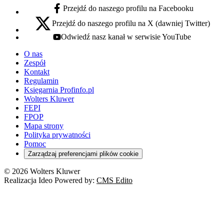
Przejdź do naszego profilu na Facebooku
facebook - otwiera się w nowej karcie
Przejdź do naszego profilu na X (dawniej Twitter)
x - otwiera się w nowej karcie
Odwiedź nasz kanał w serwisie YouTube
youtube - otwiera się w nowej karcie
O nas
Zespół
Kontakt
Regulamin
Księgarnia Profinfo.pl
Wolters Kluwer
FEPI
FPOP
Mapa strony
Polityka prywatności
Pomoc
Zarządzaj preferencjami plików cookie
© 2026 Wolters Kluwer
Realizacja Ideo Powered by:
CMS Edito