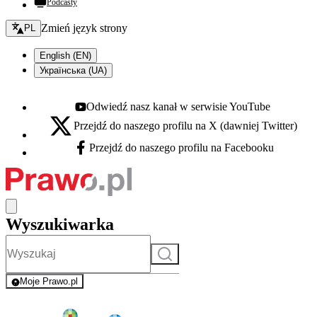
Podcasty
Zmień język - bieżący:
Zmień język strony
PL
English (EN)
Українська (UA)
Odwiedź nasz kanał w serwisie YouTube
Youtube - otwiera się w nowej karcie
Przejdź do naszego profilu na X (dawniej Twitter)
X - otwiera się w nowej karcie
Przejdź do naszego profilu na Facebooku
Facebook - otwiera się w nowej karcie
Wyszukiwarka
Szukaj
Moje Prawo.pl
- rejestracja i logowanie do serwisu