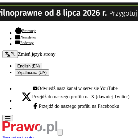
- otwiera się w nowej karcie
Promocje
Newsletter
Podcasty
Zmień język - bieżący:
Zmień język strony
PL
English (EN)
Українська (UA)
Odwiedź nasz kanał w serwisie YouTube
Youtube - otwiera się w nowej karcie
Przejdź do naszego profilu na X (dawniej Twitter)
X - otwiera się w nowej karcie
Przejdź do naszego profilu na Facebooku
Facebook - otwiera się w nowej karcie