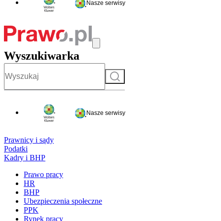
Nasze serwisy
Wyszukiwarka
Szukaj
Nasze serwisy
Prawnicy i sądy
Podatki
Kadry i BHP
Prawo pracy
HR
BHP
Ubezpieczenia społeczne
PPK
Rynek pracy