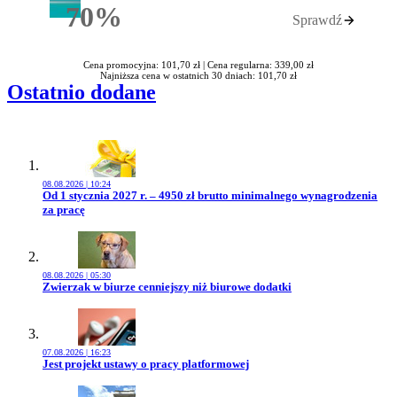
70%
Sprawdź
Rabatu
Cena promocyjna: 101,70 zł |
Cena regularna: 339,00 zł
Najniższa cena w ostatnich 30 dniach: 101,70 zł
Ostatnio dodane
08.08.2026 | 10:24
Przejdź do artykułu:
Od 1 stycznia 2027 r. – 4950 zł brutto minimalnego wynagrodzenia
za pracę
08.08.2026 | 05:30
Przejdź do artykułu:
Zwierzak w biurze cenniejszy niż biurowe dodatki
07.08.2026 | 16:23
Przejdź do artykułu:
Jest projekt ustawy o pracy platformowej