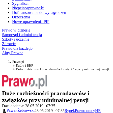
Sygnaliści
Niepełnosprawność
Dofinansowanie do wynagrodzeń
Orzeczenia
Nowe uprawnienia PIP
Prawo w biznesie
Samorząd i administracja
Szkoły i uczelnie
Zdrowie
Prawo dla każdego
Akty Prawne
Prawo.pl
Kadry i BHP
Duże rozbieżności pracodawców i związków przy minimalnej pensji
Duże rozbieżności pracodawców i
związków przy minimalnej pensji
Data dodania: 28.05.2019 | 07:35
Paweł Żebrowski
28.05.2019 | 07:35
Rynek
Prawo pracy
HR