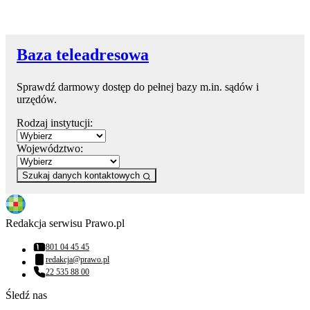
Baza teleadresowa
Sprawdź darmowy dostęp do pełnej bazy m.in. sądów i
urzędów.
Rodzaj instytucji:
Województwo:
Szukaj danych kontaktowych
Redakcja serwisu Prawo.pl
801 04 45 45
Numer telefonu:
redakcja@prawo.pl
Adres email:
22 535 88 00
Numer telefonu:
Śledź nas