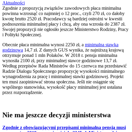
Aktualności
Zgodnie z propozycją związków zawodowych płaca minimalna
powinna wzrosnąć co najmniej o 12 proc., czyli 270 zł, co dałoby
kwotę brutto 2520 zł. Pracodawcy są bardziej ostrożni w kwestii
podnoszenia minimalnej płacy i chcą, aby ona wzrosła do 2387 zł.
Swojej propozycji nie ogłosiło jeszcze Ministerstwo Rodziny, Pracy
i Polityki Społecznej.
Obecnie płaca minimalna wynosi 2250 zł, a
minimalna stawka
godzinowa
14,7 zł. Z danych GUS wynika, że najniższą krajową
otrzymuje ponad 1 mln Polaków. W 2018 r. pensja minimalna
wynosiła 2100 zł, przy minimalnej stawce godzinowe 13,7 zł.
Według przepisów Rada Ministrów do 15 czerwca ma przedstawić
Radzie Dialogu Społecznego propozycję wysokości minimalnego
wynagrodzenia za pracę i minimalnej stawki godzinowej. Projekt
ten musi zaopiniować strona społeczna. Jeśli nie osiągnie się
wspólnego stanowiska, wysokość płacy minimalnej jest ustalana
przez rozporządzenie.
Nie ma jeszcze decyzji ministerstwa
Zgodnie z obowiązującymi przepisami minimalna pensja musi