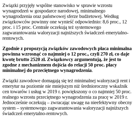
Związki przyjęły wspólne stanowisko w sprawie wzrostu
wynagrodzeń w gospodarce narodowej, minimalnego
wynagrodzenia oraz państwowej sferze budżetowej. Według
związkowców powinny one wynieść odpowiednio: 8,6 proc., 12
proc. i 15 proc. Centrale oczekują też systemowego
zagwarantowania waloryzacji najniższych świadczeń emerytalno-
rentowych.
Zgodnie z propozycją związków zawodowych płaca minimalna
powinna wzrosnąć co najmniej o 12 proc., czyli 270 zł, co daje
kwotę brutto 2520 zł. Związkowcy argumentują, że jest to
zgodne z mechanizmem dojścia do relacji 50 proc. płacy
minimalnej do przeciętnego wynagrodzenia
.
Związki zawodowe domagają się też minimalnej waloryzacji rent i
emerytur na poziomie nie mniejszym niż średnioroczny wskaźnik
cen towarów i usług w 2019 r. powiększony o co najmniej 50 proc.
realnego wzrostu przeciętnego wynagrodzenia za pracę w 2019 r.
Jednocześnie oczekują – zwracając uwagę na nieefektywny obecny
system – systemowego zagwarantowania waloryzacji najniższych
świadczeń emerytalno-rentowych.