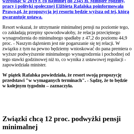
wzrosnąć w 2019 r. co najmniej do 2345 zł. Minister rodziny,
pracy i polityki społecznej Elżbieta Rafalska poinformowała
Prawo.pl, że propozycja jej resortu będzie wyższa od tej, którą
gwarantuje ustawa.
Resort wskazał, że utrzymanie minimalnej pensji na poziomie tego,
co zakładają przepisy spowodowałoby, że relacja przeciętnego
wynagrodzenia do minimalnego spadłaby z 47,2 do poziomu 44,9
proc. - Naszym dążeniem jest nie pogarszanie się tej relacji. W
związku z tym na pewno będziemy wnioskować do pana premiera o
wyższe podwyższenie minimalnego wynagrodzenia i pochodnej od
tego stawki godzinowej niż to, co wynika z ustawowej regulacji -
zapowiedziała minister.
W piątek Rafalska powiedziała, że resort swoją propozycję
przedstawi "w wymaganych terminach". - Sądzę, że to będzie
w kolejnym tygodniu – zaznaczyła.
Związki chcą 12 proc. podwyżki pensji
minimalnej