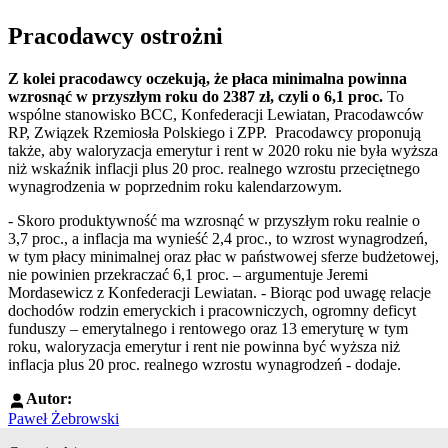
Pracodawcy ostrożni
Z kolei pracodawcy oczekują, że płaca minimalna powinna
wzrosnąć w przyszłym roku do 2387 zł, czyli o 6,1 proc.
To
wspólne stanowisko BCC, Konfederacji Lewiatan, Pracodawców
RP, Związek Rzemiosła Polskiego i ZPP. Pracodawcy proponują
także, aby waloryzacja emerytur i rent w 2020 roku nie była wyższa
niż wskaźnik inflacji plus 20 proc. realnego wzrostu przeciętnego
wynagrodzenia w poprzednim roku kalendarzowym.
- Skoro produktywność ma wzrosnąć w przyszłym roku realnie o
3,7 proc., a inflacja ma wynieść 2,4 proc., to wzrost wynagrodzeń,
w tym płacy minimalnej oraz płac w państwowej sferze budżetowej,
nie powinien przekraczać 6,1 proc. – argumentuje Jeremi
Mordasewicz z Konfederacji Lewiatan. - Biorąc pod uwagę relacje
dochodów rodzin emeryckich i pracowniczych, ogromny deficyt
funduszy – emerytalnego i rentowego oraz 13 emeryturę w tym
roku, waloryzacja emerytur i rent nie powinna być wyższa niż
inflacja plus 20 proc. realnego wzrostu wynagrodzeń - dodaje.
Autor:
Paweł Żebrowski