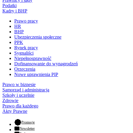
Prawnicy i sądy
Podatki
Kadry i BHP
Prawo pracy
HR
BHP
Ubezpieczenia społeczne
PPK
Rynek pracy
Sygnaliści
Niepełnosprawność
Dofinansowanie do wynagrodzeń
Orzeczenia
Nowe uprawnienia PIP
Prawo w biznesie
Samorząd i administracja
Szkoły i uczelnie
Zdrowie
Prawo dla każdego
Akty Prawne
- otwiera się w nowej karcie
Promocje
Newsletter