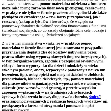
zauważa ministerstwo -
pomoc materialna udzielana z funduszu
może mieć formę zarówno finansową (pieniężną), realizowaną
w praktyce nie tylko w formie przelewu albo gotówki ale także
pieniądza elektronicznego – tzw. karty przedpłaconej, jak i
rzeczową (zakup artykułów i towarów).
Ze względu na
pomocowy charakter działalność socjalna finansowana z funduszu
świadczeń socjalnych, co do zasady obejmuje różne cele, rodzaje i
formy przyznawania usług i świadczeń socjalnych.
Z wyjaśnień ministerstwa wynika, że
w praktyce pomoc
materialna w formie finansowej jest stosowana w przypadku
przyznawania dopłat z zfśs do kosztów nabywania przez
pracowników usług wypoczynkowych (imprez turystycznych),
w tym zorganizowanych, zgodnie z przepisami oświatowymi,
różnych form wypoczynku dla dzieci i młodzieży w wieku
szkolnym (kolonie, obozy, wypoczynek połączony z nauką lub
leczeniem, itp.), usług opieki nad małymi dziećmi w żłobkach,
przedszkolach, klubach dziecięcych, itp., pomocy materialnej
dla pracowników organizujących wypoczynek we własnym
zakresie (tzw. wczasów pod gruszą), a przede wszystkim
zapomóg wypłacanych w najtrudniejszych sytuacjach
życiowych (zdarzenia losowe, długotrwała choroba,
śmierć
)
oraz zapomóg związanych z realizacją bieżących wydatków np.
powiązanych z kosztami utrzymania i ponoszenia opłat
mieszkaniowych.