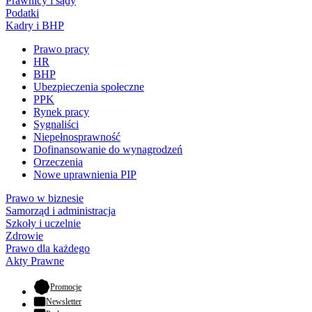
Prawnicy i sądy
Podatki
Kadry i BHP
Prawo pracy
HR
BHP
Ubezpieczenia społeczne
PPK
Rynek pracy
Sygnaliści
Niepełnosprawność
Dofinansowanie do wynagrodzeń
Orzeczenia
Nowe uprawnienia PIP
Prawo w biznesie
Samorząd i administracja
Szkoły i uczelnie
Zdrowie
Prawo dla każdego
Akty Prawne
- otwiera się w nowej karcie
Promocje
Newsletter