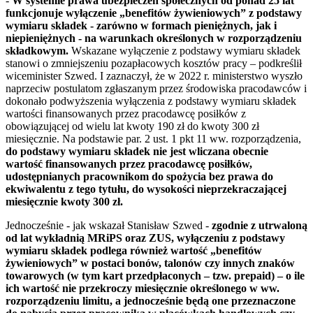
-
W systemie prawa ubezpieczeń społecznych od ponad 25 lat
funkcjonuje wyłączenie „benefitów żywieniowych” z podstawy
wymiaru składek - zarówno w formach pieniężnych, jak i
niepieniężnych - na warunkach określonych w rozporządzeniu
składkowym.
Wskazane wyłączenie z podstawy wymiaru składek
stanowi o zmniejszeniu pozapłacowych kosztów pracy – podkreślił
wiceminister Szwed. I zaznaczył, że w 2022 r. ministerstwo wyszło
naprzeciw postulatom zgłaszanym przez środowiska pracodawców i
dokonało podwyższenia wyłączenia z podstawy wymiaru składek
wartości finansowanych przez pracodawcę posiłków z
obowiązującej od wielu lat kwoty 190 zł do kwoty 300 zł
miesięcznie. Na podstawie par. 2 ust. 1 pkt 11 ww. rozporządzenia,
do podstawy wymiaru składek nie jest wliczana obecnie
wartość finansowanych przez pracodawcę posiłków,
udostępnianych pracownikom do spożycia bez prawa do
ekwiwalentu z tego tytułu, do wysokości nieprzekraczającej
miesięcznie kwoty 300 zł.
Jednocześnie - jak wskazał Stanisław Szwed -
zgodnie z utrwaloną
od lat wykładnią MRiPS oraz ZUS, wyłączeniu z podstawy
wymiaru składek podlega również wartość „benefitów
żywieniowych” w postaci bonów, talonów czy innych znaków
towarowych (w tym kart przedpłaconych – tzw. prepaid) – o ile
ich wartość nie przekroczy miesięcznie określonego w ww.
rozporządzeniu limitu, a jednocześnie będą one przeznaczone