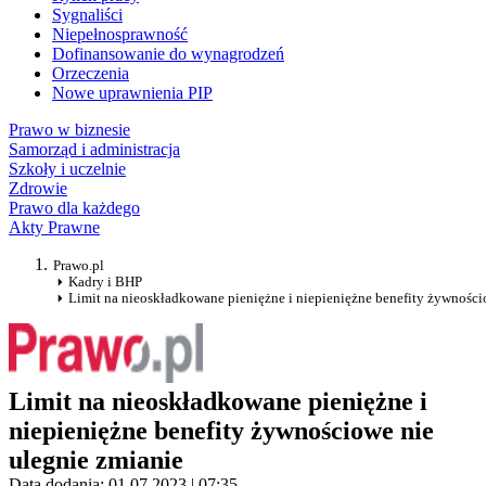
Sygnaliści
Niepełnosprawność
Dofinansowanie do wynagrodzeń
Orzeczenia
Nowe uprawnienia PIP
Prawo w biznesie
Samorząd i administracja
Szkoły i uczelnie
Zdrowie
Prawo dla każdego
Akty Prawne
Prawo.pl
Kadry i BHP
Limit na nieoskładkowane pieniężne i niepieniężne benefity żywności
Limit na nieoskładkowane pieniężne i
niepieniężne benefity żywnościowe nie
ulegnie zmianie
Data dodania: 01.07.2023 | 07:35