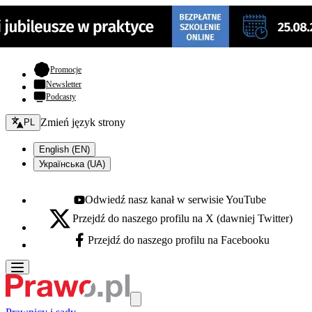
- otwiera się w nowej karcie
Promocje
Newsletter
Podcasty
Zmień język - bieżący:
Zmień język strony
PL
English (EN)
Українська (UA)
Odwiedź nasz kanał w serwisie YouTube
Youtube - otwiera się w nowej karcie
Przejdź do naszego profilu na X (dawniej Twitter)
X - otwiera się w nowej karcie
Przejdź do naszego profilu na Facebooku
Facebook - otwiera się w nowej karcie