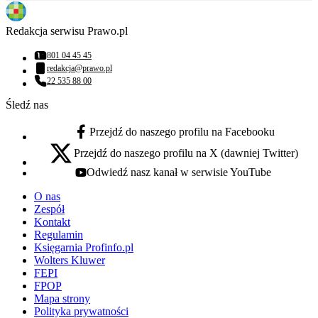
Redakcja serwisu Prawo.pl
801 04 45 45
Numer telefonu:
redakcja@prawo.pl
Adres email:
22 535 88 00
Numer telefonu:
Śledź nas
Przejdź do naszego profilu na Facebooku
facebook - otwiera się w nowej karcie
Przejdź do naszego profilu na X (dawniej Twitter)
x - otwiera się w nowej karcie
Odwiedź nasz kanał w serwisie YouTube
youtube - otwiera się w nowej karcie
O nas
Zespół
Kontakt
Regulamin
Księgarnia Profinfo.pl
Wolters Kluwer
FEPI
FPOP
Mapa strony
Polityka prywatności