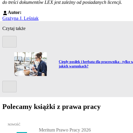
do treści dokumentów LEX jest zależny od posiadanych licencji.
Autor:
Grażyna J. Leśniak
Czytaj także
Poprzedni slide
Przejdź do artykułu:
Ciepły posiłek i herbata dla pracownika - tylko 
jakich warunkach?
Kolejny slide
Polecamy książki z prawa pracy
Przejdź do: Meritum Prawo Pracy 2026, Kazimierz Jaśkowski - otw
NOWOŚĆ
Meritum Prawo Pracy 2026