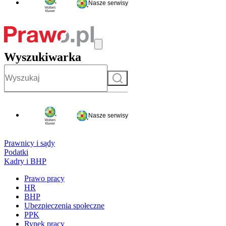
Nasze serwisy
Wyszukiwarka
Szukaj
Nasze serwisy
Prawnicy i sądy
Podatki
Kadry i BHP
Prawo pracy
HR
BHP
Ubezpieczenia społeczne
PPK
Rynek pracy