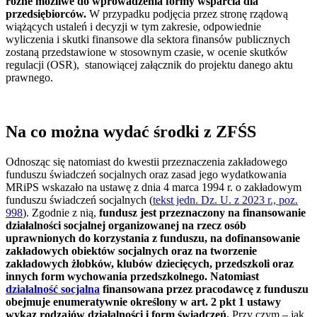
różne możliwe do wprowadzenia formy wsparcia dla
przedsiębiorców.
W przypadku podjęcia przez stronę rządową
wiążących ustaleń i decyzji w tym zakresie, odpowiednie
wyliczenia i skutki finansowe dla sektora finansów publicznych
zostaną przedstawione w stosownym czasie, w ocenie skutków
regulacji (OSR), stanowiącej załącznik do projektu danego aktu
prawnego.
Na co można wydać środki z ZFŚS
Odnosząc się natomiast do kwestii przeznaczenia zakładowego
funduszu świadczeń socjalnych oraz zasad jego wydatkowania
MRiPS wskazało na ustawę z dnia 4 marca 1994 r. o zakładowym
funduszu świadczeń socjalnych (
tekst jedn. Dz. U. z 2023 r., poz.
998
). Zgodnie z nią,
fundusz jest przeznaczony na finansowanie
działalności socjalnej organizowanej na rzecz osób
uprawnionych do korzystania z funduszu, na dofinansowanie
zakładowych obiektów socjalnych oraz na tworzenie
zakładowych żłobków, klubów dziecięcych, przedszkoli oraz
innych form wychowania przedszkolnego. Natomiast
działalność socjalna
finansowana przez pracodawcę z funduszu
obejmuje enumeratywnie określony w art. 2 pkt 1 ustawy
wykaz rodzajów działalności i form świadczeń.
Przy czym – jak