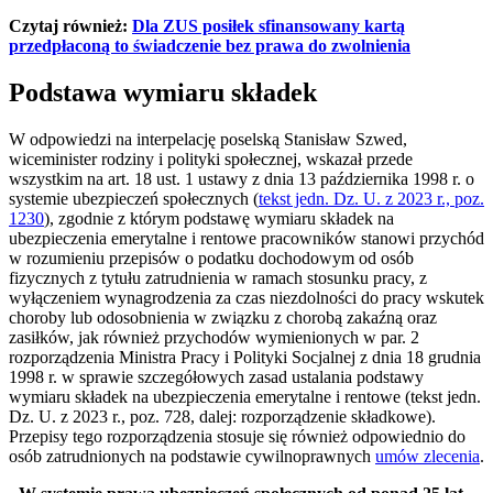
Czytaj również:
Dla ZUS posiłek sfinansowany kartą
przedpłaconą to świadczenie bez prawa do zwolnienia
Podstawa wymiaru składek
W odpowiedzi na interpelację poselską Stanisław Szwed,
wiceminister rodziny i polityki społecznej, wskazał przede
wszystkim na art. 18 ust. 1 ustawy z dnia 13 października 1998 r. o
systemie ubezpieczeń społecznych (
tekst jedn. Dz. U. z 2023 r., poz.
1230
), zgodnie z którym podstawę wymiaru składek na
ubezpieczenia emerytalne i rentowe pracowników stanowi przychód
w rozumieniu przepisów o podatku dochodowym od osób
fizycznych z tytułu zatrudnienia w ramach stosunku pracy, z
wyłączeniem wynagrodzenia za czas niezdolności do pracy wskutek
choroby lub odosobnienia w związku z chorobą zakaźną oraz
zasiłków, jak również przychodów wymienionych w par. 2
rozporządzenia Ministra Pracy i Polityki Socjalnej z dnia 18 grudnia
1998 r. w sprawie szczegółowych zasad ustalania podstawy
wymiaru składek na ubezpieczenia emerytalne i rentowe (tekst jedn.
Dz. U. z 2023 r., poz. 728, dalej: rozporządzenie składkowe).
Przepisy tego rozporządzenia stosuje się również odpowiednio do
osób zatrudnionych na podstawie cywilnoprawnych
umów zlecenia
.