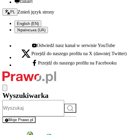
Podcasty
Zmień język - bieżący:
Zmień język strony
PL
English (EN)
Українська (UA)
Odwiedź nasz kanał w serwisie YouTube
Youtube - otwiera się w nowej karcie
Przejdź do naszego profilu na X (dawniej Twitter)
X - otwiera się w nowej karcie
Przejdź do naszego profilu na Facebooku
Facebook - otwiera się w nowej karcie
Wyszukiwarka
Szukaj
Moje Prawo.pl
- rejestracja i logowanie do serwisu