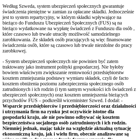
Według Szweda, system ubezpieczeń społecznych gwarantuje
świadczenia pieniężne w zamian za opłacane składki. Jednocześnie
jest to system repartycyjny, w którym składki wpływające na
bieżąco do Funduszu Ubezpieczeń Społecznych (FUS) są na
bieżąco wydatkowane na wypłatę świadczeń z Funduszu dla osób ,
które czasowo lub trwale utraciły możliwość samodzielnego
zarobkowania. Ze składek osób pracujących są więc finansowane
świadczenia osób, które są czasowo lub trwale niezdolne do pracy
zarobkowej.
- System ubezpieczeń społecznych nie powinien być zatem
traktowany jako instrument polityki gospodarczej. Nie byłoby
bowiem właściwym zwiększanie rentowności przedsiębiorstw
kosztem zmniejszania podstawy wymiaru składek, czyli de facto
kosztem obniżenia poziomu zabezpieczenia społecznego osób
zatrudnionych i ich rodzin (i tym samym wysokości ich świadczeń z
ubezpieczeń społecznych) oraz kosztem umniejszenia bieżących
przychodów FUS – podkreślił wiceminister Szwed. I dodał: -
Wsparcie przedsiębiorców i przedsiębiorczości oraz działalności
i utrzymania firm na rynku jest oczywiście istotne dla
gospodarki kraju, ale nie powinno odbywać się kosztem
bezpieczeństwa socjalnego osób zatrudnionych i ich rodzin.
Niemniej jednak, mając także na względzie aktualną sytuację
ekonomiczną kraju, jak i wielu firm, obecnie analizowane są