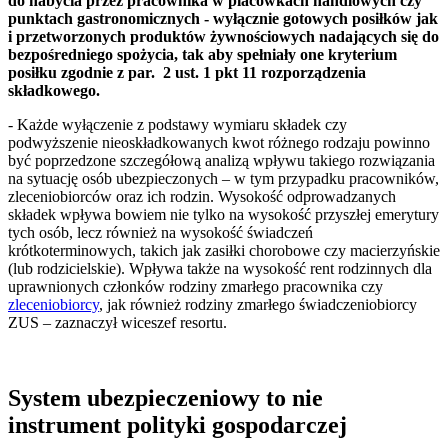
do nabycia przez pracownika w placówkach handlowych czy
punktach gastronomicznych - wyłącznie gotowych posiłków jak
i przetworzonych produktów żywnościowych nadających się do
bezpośredniego spożycia, tak aby spełniały one kryterium
posiłku zgodnie z par. 2 ust. 1 pkt 11 rozporządzenia
składkowego.
- Każde wyłączenie z podstawy wymiaru składek czy
podwyższenie nieoskładkowanych kwot różnego rodzaju powinno
być poprzedzone szczegółową analizą wpływu takiego rozwiązania
na sytuację osób ubezpieczonych – w tym przypadku pracowników,
zleceniobiorców oraz ich rodzin. Wysokość odprowadzanych
składek wpływa bowiem nie tylko na wysokość przyszłej emerytury
tych osób, lecz również na wysokość świadczeń
krótkoterminowych, takich jak zasiłki chorobowe czy macierzyńskie
(lub rodzicielskie). Wpływa także na wysokość rent rodzinnych dla
uprawnionych członków rodziny zmarłego pracownika czy
zleceniobiorcy
, jak również rodziny zmarłego świadczeniobiorcy
ZUS – zaznaczył wiceszef resortu.
System ubezpieczeniowy to nie
instrument polityki gospodarczej