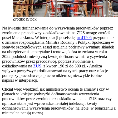
Źródło: iStock
Na kwestię dofinansowania do wyżywienia pracowników poprzez
zwolnienie pracodawcy z oskładkowania na ZUS uwagę zwrócił
poseł Michał Jaros. W interpelacji poselskiej
nr 41505
przypomniał
o zmianie rozporządzenia Ministra Rodziny i Polityki Społecznej w
sprawie szczegółowych zasad ustalania podstawy wymiaru składek
na ubezpieczenia emerytalne i rentowe, która to zmiana w roku
2022 podniosła miesięczną kwotę dofinansowania wyżywienia
pracowników przez pracodawcę, poprzez zwolnienie z
oskładkowania na
ZUS
, z kwoty 190 zł do 300 zł. - Analiza
wpływu powyższych dofinansowań na rynek pracy oraz relacje
pomiędzy pracodawcą a pracownikiem są niezwykle istotne –
napisał w interpelacji.
Chciał więc wiedzieć, jak ministerstwo ocenia te zmiany i czy w
planach są kolejne podwyżki dofinansowania wyżywienia
pracowników przez zwolnione z oskładkowania na ZUS oraz czy
np. rozważane jest wprowadzenie stałej indeksacji kwoty
dofinansowania wyżywienia pracowników, najlepiej w połączeniu z
minimalną pensją roczną.