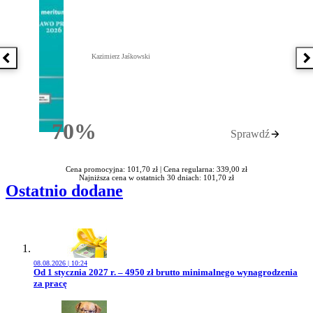
Kazimierz Jaśkowski
Poprzednia książka
N
70%
Sprawdź
Rabatu
Cena promocyjna: 101,70 zł |
Cena regularna: 339,00 zł
Najniższa cena w ostatnich 30 dniach: 101,70 zł
Ostatnio dodane
08.08.2026 | 10:24
Przejdź do artykułu:
Od 1 stycznia 2027 r. – 4950 zł brutto minimalnego wynagrodzenia
za pracę