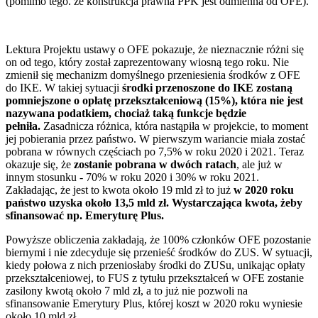
(pomimo tego. że konstrukcja prawna PPK jest odmienna od OFE).
Lektura Projektu ustawy o OFE pokazuje, że nieznacznie różni się
on od tego, który został zaprezentowany wiosną tego roku. Nie
zmienił się mechanizm domyślnego przeniesienia środków z OFE
do IKE. W takiej sytuacji
środki przenoszone do IKE zostaną
pomniejszone o opłatę przekształceniową (15%), która nie jest
nazywana podatkiem, chociaż taką funkcje będzie
pełniła.
Zasadnicza różnica, która nastąpiła w projekcie, to moment
jej pobierania przez państwo. W pierwszym wariancie miała zostać
pobrana w równych częściach po 7,5% w roku 2020 i 2021. Teraz
okazuje się, że
zostanie pobrana w dwóch ratach
, ale już w
innym stosunku - 70% w roku 2020 i 30% w roku 2021.
Zakładając, że jest to kwota około 19 mld zł to już
w 2020 roku
państwo uzyska około 13,5 mld zł. Wystarczająca kwota, żeby
sfinansować np. Emeryturę Plus.
Powyższe obliczenia zakładają, że 100% członków OFE pozostanie
biernymi i nie zdecyduje się przenieść środków do ZUS. W sytuacji,
kiedy połowa z nich przeniosłaby środki do ZUSu, unikając opłaty
przekształceniowej, to FUS z tytułu przekształceń w OFE zostanie
zasilony kwotą około 7 mld zł, a to już nie pozwoli na
sfinansowanie Emerytury Plus, której koszt w 2020 roku wyniesie
około 10 mld zł.