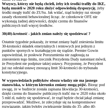
Wszyscy, którzy nie będą chcieli, żeby ich środki trafiły do IKE,
będą musieli w 2020 roku złożyć odpowiednią dyspozycję
, żeby
środki mogły trafić do ZUSu. Jak widać, rząd kolejny raz stosuje
zasady ekonomii behawioralnej licząc. że członkowie OFE nie
wykonają żadnej aktywności, dzięki czemu do finansów
publicznych trafi więcej środków.
30(40)-krotność - jakich zmian należy się spodziewać ?
Ostatnie tygodnie pokazały, że temat zmiany bądź zniesienia limitu
30-krotności składek emerytalnych i rentowych jest jednym z
punktów spornych w kształtującym się rządzie. Premier Gowin
zapowiedział, że posłowie Porozumienia nie zagłosują za
zniesieniem tego limitu, rzecznik Prezydenta Dudy natomiast mówił,
że Prezydent nie podpisze takiej ustawy. Przypomnę, że Prezydent
już raz odesłał ustawę znoszącą limit 30-krotności do trybunału
konstytucyjnego.
W wypowiedziach polityków obozu władzy nie ma jasnego
stanowiska, w którym kierunku zmiany mogą pójść.
Biorąc pod
uwagę, że w budżecie została zapisana likwidacja 30-krotności,
dzięki czemu do finansów publicznych trafić ma w 2020 roku około
5 mld zł, należy się spodziewać, że rząd będzie chciał jakąś zmianę
przeprowadzić. Możliwe, że zdecyduje się na kompromisowe
rozwiązanie, jakim byłoby zwiększenie limitu do 35- albo 40-