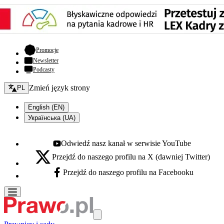
- otwiera się w nowej karcie
Promocje
Newsletter
Podcasty
Zmień język - bieżący:
Zmień język strony
PL
English (EN)
Українська (UA)
Odwiedź nasz kanał w serwisie YouTube
Youtube - otwiera się w nowej karcie
Przejdź do naszego profilu na X (dawniej Twitter)
X - otwiera się w nowej karcie
Przejdź do naszego profilu na Facebooku
Facebook - otwiera się w nowej karcie