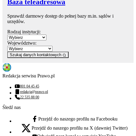
Baza teleadresowa
Sprawdź darmowy dostęp do pełnej bazy m.in. sądów i
urzędów.
Rodzaj instytucji:
Województwo:
Szukaj danych kontaktowych
Redakcja serwisu Prawo.pl
801 04 45 45
Numer telefonu:
redakcja@prawo.pl
Adres email:
22 535 88 00
Numer telefonu:
Śledź nas
Przejdź do naszego profilu na Facebooku
facebook - otwiera się w nowej karcie
Przejdź do naszego profilu na X (dawniej Twitter)
x - otwiera się w nowej karcie