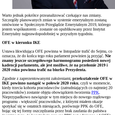
Warto jednak pokrótce przeanalizować czekające nas zmiany.
Szczegóły planowanych zmian w systemie emerytalnym zostaną
omówione w Społecznym Przeglądzie Emerytalnym 2019, którego
jestem współautorem - zostanie on opublikowany przez Instytut
Emerytalny najprawdopodobniej w przyszłym tygodniu.
OFE w kierunku IKE
Ustawa likwidująca OFE powinna w listopadzie trafić do Sejmu, co
oznacza, że do końca tego roku parlament powinien ją przyjąć.
Nie
znamy jeszcze szczegółowego harmonogramu posiedzeń nowej
kadencji parlamentu, ale jest możliwe, że na przełomie 2019 i
2020 roku powinna trafić na biurko Prezydenta.
Zgodnie z zaprezentowanymi założeniami,
przekształcenie OFE w
IKE powinno nastąpić w połowie 2020 roku
, czyli w momencie,
kiedy trzecia kohorta pracodawców (zatrudniających co najmniej 20
pracowników) zostanie objęta obowiązkiem tworzenia
PPK
.
Nieprzypadkowo nawiązuje w tym miejscu do nowego rządowego
programu - większość pracowników, z którymi miałem okazje
spotykać się w ostatnich miesiącach, porównuje PPK do OFE,
bojąc się tej formy oszczędzania przez brak zaufania do państwa