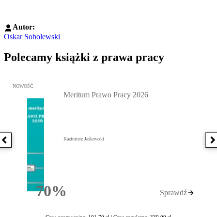
Autor:
Oskar Sobolewski
Polecamy książki z prawa pracy
Przejdź do: Meritum Prawo Pracy 2026, Kazimierz Jaśkowski - otw
NOWOŚĆ
Meritum Prawo Pracy 2026
Kazimierz Jaśkowski
Poprzednia książka
N
70%
Sprawdź
Rabatu