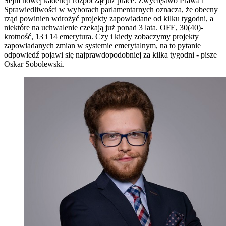
Sejm nowej kadencji rozpoczął już prace. Zwycięstwo Prawa i
Sprawiedliwości w wyborach parlamentarnych oznacza, że obecny
rząd powinien wdrożyć projekty zapowiadane od kilku tygodni, a
niektóre na uchwalenie czekają już ponad 3 lata. OFE, 30(40)-
krotność, 13 i 14 emerytura. Czy i kiedy zobaczymy projekty
zapowiadanych zmian w systemie emerytalnym, na to pytanie
odpowiedź pojawi się najprawdopodobniej za kilka tygodni - pisze
Oskar Sobolewski.