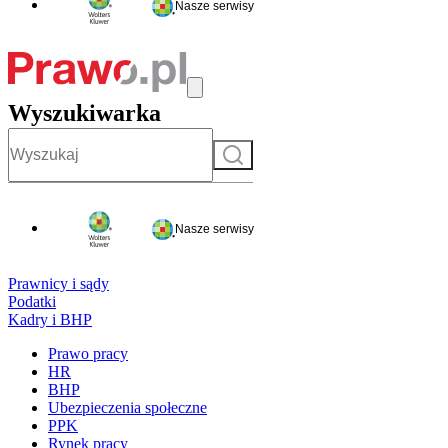
Nasze serwisy
Wyszukiwarka
Szukaj
Nasze serwisy
Prawnicy i sądy
Podatki
Kadry i BHP
Prawo pracy
HR
BHP
Ubezpieczenia społeczne
PPK
Rynek pracy