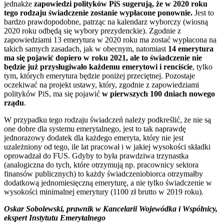
jednakże
zapowiedzi polityków PiS sugerują, że w 2020 roku
tego rodzaju świadczenie zostanie wypłacone ponownie.
Jest to
bardzo prawdopodobne, patrząc na kalendarz wyborczy (wiosną
2020 roku odbędą się wybory prezydenckie). Zgodnie z
zapowiedziami 13 emerytura w 2020 roku ma zostać wypłacona na
takich samych zasadach, jak w obecnym, natomiast
14 emerytura
ma się pojawić dopiero w roku 2021, ale to świadczenie nie
będzie już przysługiwało każdemu emerytowi i renciście
, tylko
tym, których emerytura będzie poniżej przeciętnej. Pozostaje
oczekiwać na projekt ustawy, który, zgodnie z zapowiedziami
polityków PiS, ma się pojawić
w pierwszych 100 dniach nowego
rządu
.
W przypadku tego rodzaju świadczeń należy podkreślić, że nie są
one dobre dla systemu emerytalnego, jest to tak naprawdę
jednorazowy dodatek dla każdego emeryta, który nie jest
uzależniony od tego, ile lat pracował i w jakiej wysokości składki
oprowadzał do FUS. Gdyby to była prawdziwa trzynastka
(analogiczna do tych, które otrzymują np. pracownicy sektora
finansów publicznych) to każdy świadczeniobiorca otrzymałby
dodatkową jednomiesięczną emeryturę, a nie tylko świadczenie w
wysokości minimalnej emerytury (1100 zł brutto w 2019 roku).
Oskar Sobolewski, prawnik w Kancelarii Wojewódka i Wspólnicy,
ekspert Instytutu Emerytalnego