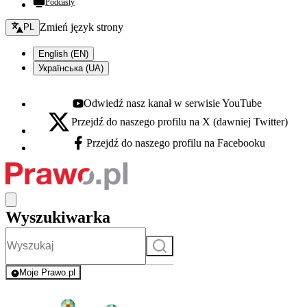
Podcasty
Zmień język - bieżący:
Zmień język strony
PL
English (EN)
Українська (UA)
Odwiedź nasz kanał w serwisie YouTube
Youtube - otwiera się w nowej karcie
Przejdź do naszego profilu na X (dawniej Twitter)
X - otwiera się w nowej karcie
Przejdź do naszego profilu na Facebooku
Facebook - otwiera się w nowej karcie
Wyszukiwarka
Szukaj
Moje Prawo.pl
- rejestracja i logowanie do serwisu