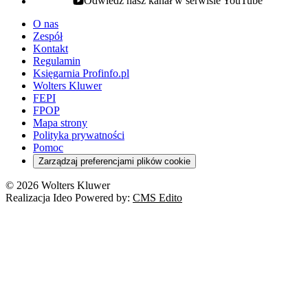
Odwiedź nasz kanał w serwisie YouTube
youtube - otwiera się w nowej karcie
O nas
Zespół
Kontakt
Regulamin
Księgarnia Profinfo.pl
Wolters Kluwer
FEPI
FPOP
Mapa strony
Polityka prywatności
Pomoc
Zarządzaj preferencjami plików cookie
© 2026 Wolters Kluwer
Realizacja Ideo Powered by:
CMS Edito