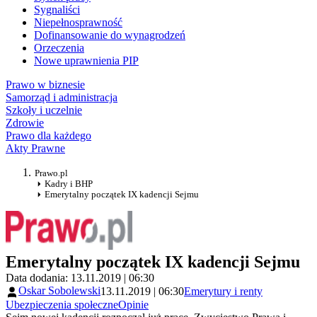
Sygnaliści
Niepełnosprawność
Dofinansowanie do wynagrodzeń
Orzeczenia
Nowe uprawnienia PIP
Prawo w biznesie
Samorząd i administracja
Szkoły i uczelnie
Zdrowie
Prawo dla każdego
Akty Prawne
Prawo.pl
Kadry i BHP
Emerytalny początek IX kadencji Sejmu
Emerytalny początek IX kadencji Sejmu
Data dodania: 13.11.2019 | 06:30
Oskar Sobolewski
13.11.2019 | 06:30
Emerytury i renty
Ubezpieczenia społeczne
Opinie