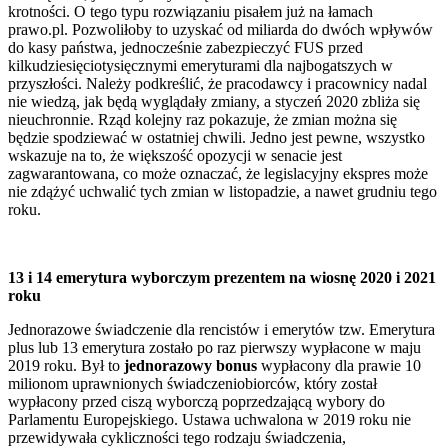
krotności. O tego typu rozwiązaniu pisałem już na łamach
prawo.pl. Pozwoliłoby to uzyskać od miliarda do dwóch wpływów
do kasy państwa, jednocześnie zabezpieczyć FUS przed
kilkudziesięciotysięcznymi emeryturami dla najbogatszych w
przyszłości. Należy podkreślić, że pracodawcy i pracownicy nadal
nie wiedzą, jak będą wyglądały zmiany, a styczeń 2020 zbliża się
nieuchronnie. Rząd kolejny raz pokazuje, że zmian można się
będzie spodziewać w ostatniej chwili. Jedno jest pewne, wszystko
wskazuje na to, że większość opozycji w senacie jest
zagwarantowana, co może oznaczać, że legislacyjny ekspres może
nie zdążyć uchwalić tych zmian w listopadzie, a nawet grudniu tego
roku.
13 i 14 emerytura wyborczym prezentem na wiosnę 2020 i 2021
roku
Jednorazowe świadczenie dla rencistów i emerytów tzw. Emerytura
plus lub 13 emerytura zostało po raz pierwszy wypłacone w maju
2019 roku. Był to
jednorazowy bonus
wypłacony dla prawie 10
milionom uprawnionych świadczeniobiorców, który został
wypłacony przed ciszą wyborczą poprzedzającą wybory do
Parlamentu Europejskiego. Ustawa uchwalona w 2019 roku nie
przewidywała cykliczności tego rodzaju świadczenia,