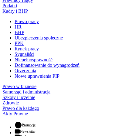
Prawnicy i sądy
Podatki
Kadry i BHP
Prawo pracy
HR
BHP
Ubezpieczenia społeczne
PPK
Rynek pracy
Sygnaliści
Niepełnosprawność
Dofinansowanie do wynagrodzeń
Orzeczenia
Nowe uprawnienia PIP
Prawo w biznesie
Samorząd i administracja
Szkoły i uczelnie
Zdrowie
Prawo dla każdego
Akty Prawne
- otwiera się w nowej karcie
Promocje
Newsletter