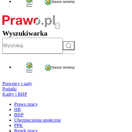
Nasze serwisy
Wyszukiwarka
Szukaj
Nasze serwisy
Prawnicy i sądy
Podatki
Kadry i BHP
Prawo pracy
HR
BHP
Ubezpieczenia społeczne
PPK
Rynek pracy