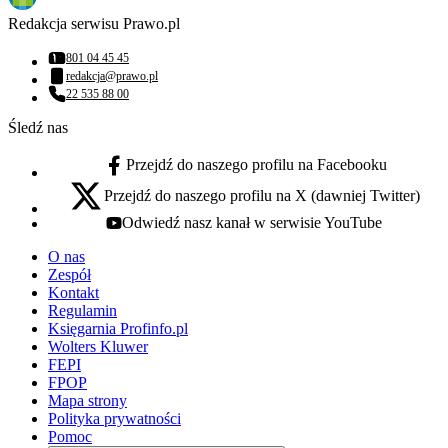
Redakcja serwisu Prawo.pl
801 04 45 45
Numer telefonu:
redakcja@prawo.pl
Adres email:
22 535 88 00
Numer telefonu:
Śledź nas
Przejdź do naszego profilu na Facebooku
facebook - otwiera się w nowej karcie
Przejdź do naszego profilu na X (dawniej Twitter)
x - otwiera się w nowej karcie
Odwiedź nasz kanał w serwisie YouTube
youtube - otwiera się w nowej karcie
O nas
Zespół
Kontakt
Regulamin
Księgarnia Profinfo.pl
Wolters Kluwer
FEPI
FPOP
Mapa strony
Polityka prywatności
Pomoc