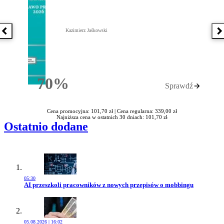
Kazimierz Jaśkowski
Poprzednia książka
N
70%
Sprawdź
Rabatu
Cena promocyjna: 101,70 zł |
Cena regularna: 339,00 zł
Najniższa cena w ostatnich 30 dniach: 101,70 zł
Ostatnio dodane
05:30
Przejdź do artykułu:
AI przeszkoli pracowników z nowych przepisów o mobbingu
05.08.2026 | 16:02