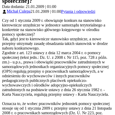
społecznej?
Data dodania: 21.01.2009 | 01:00
Michał Culepa
21.01.2009 | 01:00
Pytania i odpowiedzi
Czy od 1 stycznia 2009 r. obowiązuje konkurs na stanowisko
kierownicze urzędnicze w jednostce samorządu terytorialnego a
konkretnie na stanowisko głównego księgowego w ośrodku
pomocy społecznej?
Tak, gdyż jest to kierownicze stanowisko urzędnicze, a nowe
przepisy utrzymały zasadę obsadzania takich stanowisk w drodze
naboru konkursowego.
Zgodnie z art. 123 ustawy z dnia 12 marca 2004 r. o pomocy
społecznej (tekst jedn.: Dz. U. z 2008 r. Nr 115, poz. 728 z późn.
zm.) - u.p.s., prawa i obowiązki pracowników zatrudnionych w
samorządowych jednostkach organizacyjnych pomocy społecznej
(OPS) regulują przepisy o pracownikach samorządowych, a w
odniesieniu do wychowawców i innych pracowników
pedagogicznych publicznych placówek opiekuńczo-
wychowawczych i ośrodków adopcyjno-opiekuńczych
zatrudnionych na podstawie ustawy z dnia 26 stycznia 1982 r. -
Karta Nauczyciela, regulują przepisy ustawy - Karta Nauczyciela.
Oznacza to, że wobec pracowników jednostek pomocy społecznej
stosuje się od 1 stycznia 2009 r. przepisy ustawy z dnia 21 listopada
2008 r. o pracownikach samorządowych (Dz. U. Nr 223, poz.