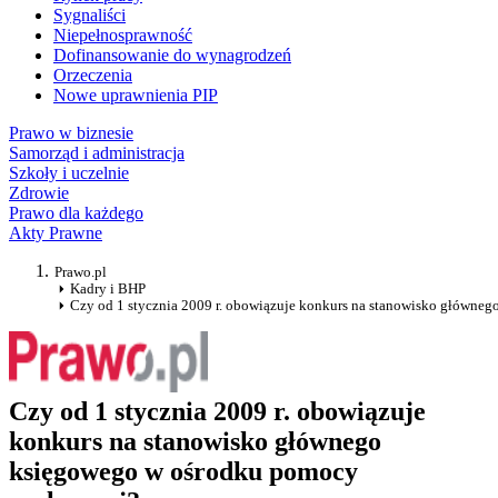
Sygnaliści
Niepełnosprawność
Dofinansowanie do wynagrodzeń
Orzeczenia
Nowe uprawnienia PIP
Prawo w biznesie
Samorząd i administracja
Szkoły i uczelnie
Zdrowie
Prawo dla każdego
Akty Prawne
Prawo.pl
Kadry i BHP
Czy od 1 stycznia 2009 r. obowiązuje konkurs na stanowisko główne
Czy od 1 stycznia 2009 r. obowiązuje
konkurs na stanowisko głównego
księgowego w ośrodku pomocy