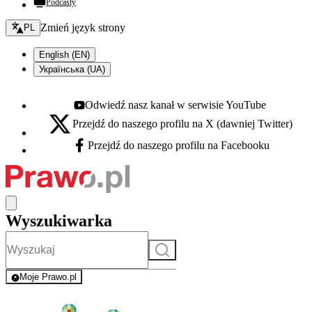
Podcasty
Zmień język - bieżący:
Zmień język strony
PL
English (EN)
Українська (UA)
Odwiedź nasz kanał w serwisie YouTube
Youtube - otwiera się w nowej karcie
Przejdź do naszego profilu na X (dawniej Twitter)
X - otwiera się w nowej karcie
Przejdź do naszego profilu na Facebooku
Facebook - otwiera się w nowej karcie
Wyszukiwarka
Szukaj
Moje Prawo.pl
- rejestracja i logowanie do serwisu