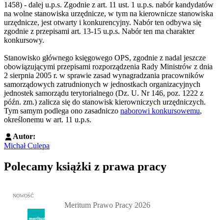
1458) - dalej u.p.s. Zgodnie z art. 11 ust. 1 u.p.s. nabór kandydatów
na wolne stanowiska urzędnicze, w tym na kierownicze stanowiska
urzędnicze, jest otwarty i konkurencyjny. Nabór ten odbywa się
zgodnie z przepisami art. 13-15 u.p.s. Nabór ten ma charakter
konkursowy.
Stanowisko głównego księgowego OPS, zgodnie z nadal jeszcze
obowiązującymi przepisami rozporządzenia Rady Ministrów z dnia
2 sierpnia 2005 r. w sprawie zasad wynagradzania pracowników
samorządowych zatrudnionych w jednostkach organizacyjnych
jednostek samorządu terytorialnego (Dz. U. Nr 146, poz. 1222 z
późn. zm.) zalicza się do stanowisk kierowniczych urzędniczych.
Tym samym podlega ono zasadniczo
naborowi konkursowemu
,
określonemu w art. 11 u.p.s.
Autor:
Michał Culepa
Polecamy książki z prawa pracy
Przejdź do: Meritum Prawo Pracy 2026, Kazimierz Jaśkowski - otw
NOWOŚĆ
Meritum Prawo Pracy 2026