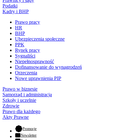
Prawnicy i sądy
Podatki
Kadry i BHP
Prawo pracy
HR
BHP
Ubezpieczenia społeczne
PPK
Rynek pracy
Sygnaliści
Niepełnosprawność
Dofinansowanie do wynagrodzeń
Orzeczenia
Nowe uprawnienia PIP
Prawo w biznesie
Samorząd i administracja
Szkoły i uczelnie
Zdrowie
Prawo dla każdego
Akty Prawne
- otwiera się w nowej karcie
Promocje
Newsletter