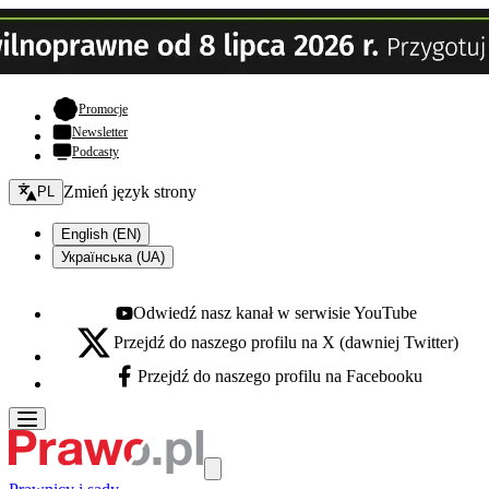
- otwiera się w nowej karcie
Promocje
Newsletter
Podcasty
Zmień język - bieżący:
Zmień język strony
PL
English (EN)
Українська (UA)
Odwiedź nasz kanał w serwisie YouTube
Youtube - otwiera się w nowej karcie
Przejdź do naszego profilu na X (dawniej Twitter)
X - otwiera się w nowej karcie
Przejdź do naszego profilu na Facebooku
Facebook - otwiera się w nowej karcie