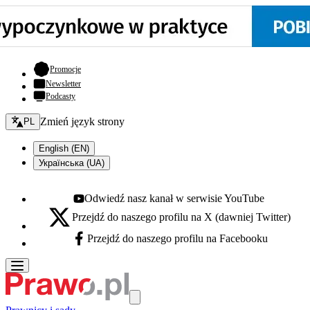
- otwiera się w nowej karcie
Promocje
Newsletter
Podcasty
Zmień język - bieżący:
Zmień język strony
PL
English (EN)
Українська (UA)
Odwiedź nasz kanał w serwisie YouTube
Youtube - otwiera się w nowej karcie
Przejdź do naszego profilu na X (dawniej Twitter)
X - otwiera się w nowej karcie
Przejdź do naszego profilu na Facebooku
Facebook - otwiera się w nowej karcie