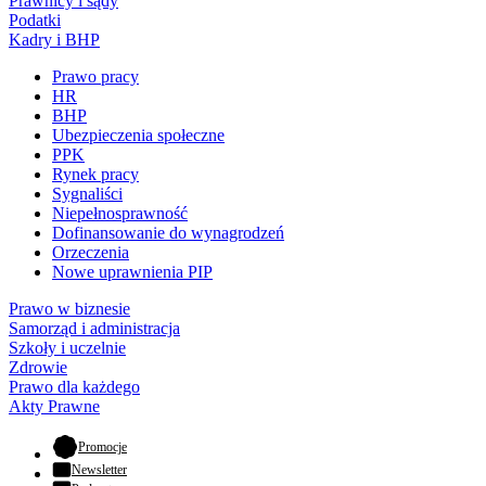
Prawnicy i sądy
Podatki
Kadry i BHP
Prawo pracy
HR
BHP
Ubezpieczenia społeczne
PPK
Rynek pracy
Sygnaliści
Niepełnosprawność
Dofinansowanie do wynagrodzeń
Orzeczenia
Nowe uprawnienia PIP
Prawo w biznesie
Samorząd i administracja
Szkoły i uczelnie
Zdrowie
Prawo dla każdego
Akty Prawne
- otwiera się w nowej karcie
Promocje
Newsletter