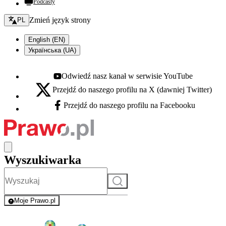
Podcasty
Zmień język - bieżący:
Zmień język strony
PL
English (EN)
Українська (UA)
Odwiedź nasz kanał w serwisie YouTube
Youtube - otwiera się w nowej karcie
Przejdź do naszego profilu na X (dawniej Twitter)
X - otwiera się w nowej karcie
Przejdź do naszego profilu na Facebooku
Facebook - otwiera się w nowej karcie
Wyszukiwarka
Szukaj
Moje Prawo.pl
- rejestracja i logowanie do serwisu