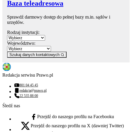
Baza teleadresowa
Sprawdź darmowy dostęp do pełnej bazy m.in. sądów i
urzędów.
Rodzaj instytucji:
Województwo:
Szukaj danych kontaktowych
Redakcja serwisu Prawo.pl
801 04 45 45
Numer telefonu:
redakcja@prawo.pl
Adres email:
22 535 88 00
Numer telefonu:
Śledź nas
Przejdź do naszego profilu na Facebooku
facebook - otwiera się w nowej karcie
Przejdź do naszego profilu na X (dawniej Twitter)
x - otwiera się w nowej karcie