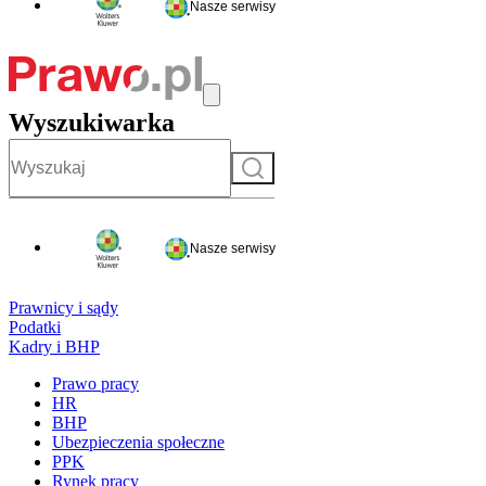
Nasze serwisy
Wyszukiwarka
Szukaj
Nasze serwisy
Prawnicy i sądy
Podatki
Kadry i BHP
Prawo pracy
HR
BHP
Ubezpieczenia społeczne
PPK
Rynek pracy