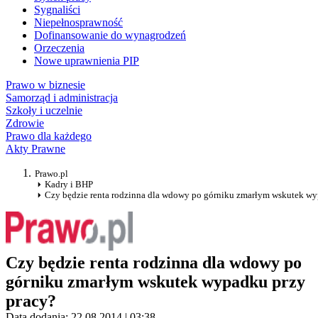
Sygnaliści
Niepełnosprawność
Dofinansowanie do wynagrodzeń
Orzeczenia
Nowe uprawnienia PIP
Prawo w biznesie
Samorząd i administracja
Szkoły i uczelnie
Zdrowie
Prawo dla każdego
Akty Prawne
Prawo.pl
Kadry i BHP
Czy będzie renta rodzinna dla wdowy po górniku zmarłym wskutek wy
Czy będzie renta rodzinna dla wdowy po
górniku zmarłym wskutek wypadku przy
pracy?
Data dodania: 22.08.2014 | 03:38