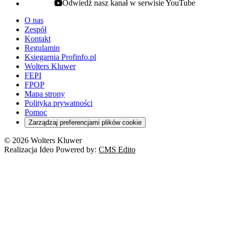
Odwiedź nasz kanał w serwisie YouTube
youtube - otwiera się w nowej karcie
O nas
Zespół
Kontakt
Regulamin
Księgarnia Profinfo.pl
Wolters Kluwer
FEPI
FPOP
Mapa strony
Polityka prywatności
Pomoc
Zarządzaj preferencjami plików cookie
© 2026 Wolters Kluwer
Realizacja Ideo Powered by:
CMS Edito