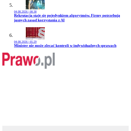
04.08.2026 | 08:38
Przejdź do artykułu:
Rekrutacja staje się pojedynkiem algorytmów. Firmy potrzebują
jasnych zasad korzystania z AI
04.08.2026 | 05:29
Przejdź do artykułu:
Minister nie może zlecać kontroli w indywidualnych sprawach