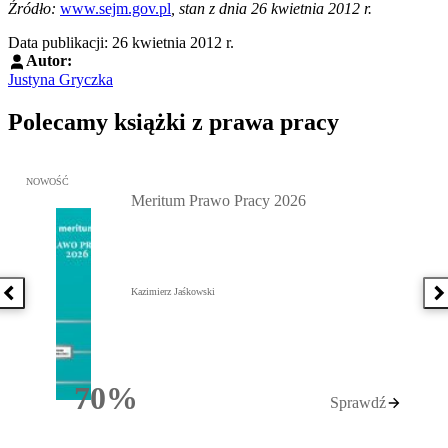
Źródło:
www.sejm.gov.pl
, stan z dnia 26 kwietnia 2012 r.
Data publikacji: 26 kwietnia 2012 r.
Autor:
Justyna Gryczka
Polecamy książki z prawa pracy
Przejdź do: Meritum Prawo Pracy 2026, Kazimierz Jaśkowski - otw
NOWOŚĆ
Meritum Prawo Pracy 2026
Kazimierz Jaśkowski
Poprzednia książka
N
70%
Sprawdź
Rabatu