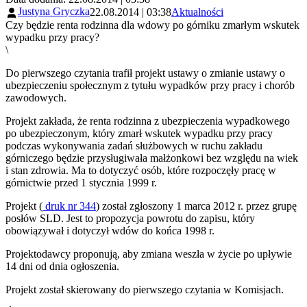
Justyna Gryczka
22.08.2014 | 03:38
Aktualności
Czy będzie renta rodzinna dla wdowy po górniku zmarłym wskutek
wypadku przy pracy?
\
Do pierwszego czytania trafił projekt ustawy o zmianie ustawy o
ubezpieczeniu społecznym z tytułu wypadków przy pracy i chorób
zawodowych.
Projekt zakłada, że renta rodzinna z ubezpieczenia wypadkowego
po ubezpieczonym, który zmarł wskutek wypadku przy pracy
podczas wykonywania zadań służbowych w ruchu zakładu
górniczego będzie przysługiwała małżonkowi bez względu na wiek
i stan zdrowia. Ma to dotyczyć osób, które rozpoczęły pracę w
górnictwie przed 1 stycznia 1999 r.
Projekt (
druk nr 344
) został zgłoszony 1 marca 2012 r. przez grupę
posłów SLD. Jest to propozycja powrotu do zapisu, który
obowiązywał i dotyczył wdów do końca 1998 r.
Projektodawcy proponują, aby zmiana weszła w życie po upływie
14 dni od dnia ogłoszenia.
Projekt został skierowany do pierwszego czytania w Komisjach.