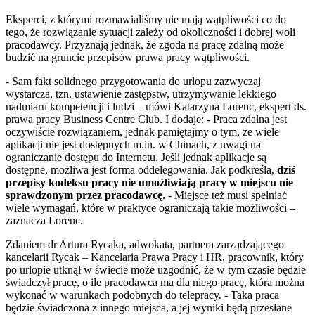
Eksperci, z którymi rozmawialiśmy nie mają wątpliwości co do
tego, że rozwiązanie sytuacji zależy od okoliczności i dobrej woli
pracodawcy. Przyznają jednak, że zgoda na pracę zdalną może
budzić na gruncie przepisów prawa pracy wątpliwości.
- Sam fakt solidnego przygotowania do urlopu zazwyczaj
wystarcza, tzn. ustawienie zastępstw, utrzymywanie lekkiego
nadmiaru kompetencji i ludzi – mówi Katarzyna Lorenc, ekspert ds.
prawa pracy Business Centre Club. I dodaje: - Praca zdalna jest
oczywiście rozwiązaniem, jednak pamiętajmy o tym, że wiele
aplikacji nie jest dostępnych m.in. w Chinach, z uwagi na
ograniczanie dostępu do Internetu. Jeśli jednak aplikacje są
dostępne, możliwa jest forma oddelegowania. Jak podkreśla,
dziś
przepisy kodeksu pracy nie umożliwiają pracy w miejscu nie
sprawdzonym przez pracodawcę.
- Miejsce też musi spełniać
wiele wymagań, które w praktyce ograniczają takie możliwości –
zaznacza Lorenc.
Zdaniem dr Artura Rycaka, adwokata, partnera zarządzającego
kancelarii Rycak – Kancelaria Prawa Pracy i HR, pracownik, który
po urlopie utknął w świecie może uzgodnić, że w tym czasie będzie
świadczył pracę, o ile pracodawca ma dla niego pracę, która można
wykonać w warunkach podobnych do telepracy. - Taka praca
będzie świadczona z innego miejsca, a jej wyniki będą przesłane