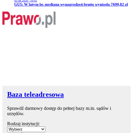
05.08.2026 | 16:02
Przejdź do artykułu:
GUS: W lutym br. mediana wynagrodzeń brutto wyniosła 7690,82 zł
Baza teleadresowa
Sprawdź darmowy dostęp do pełnej bazy m.in. sądów i
urzędów.
Rodzaj instytucji: