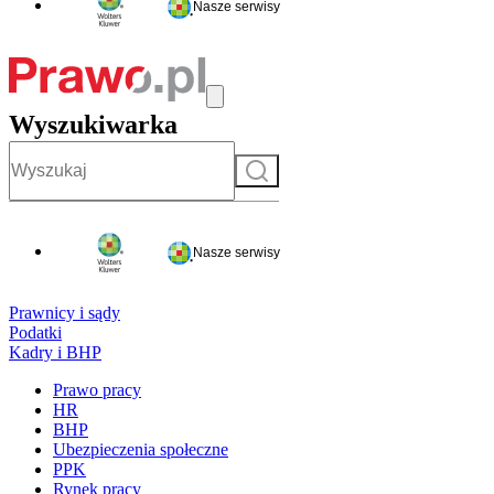
Nasze serwisy
Wyszukiwarka
Szukaj
Nasze serwisy
Prawnicy i sądy
Podatki
Kadry i BHP
Prawo pracy
HR
BHP
Ubezpieczenia społeczne
PPK
Rynek pracy