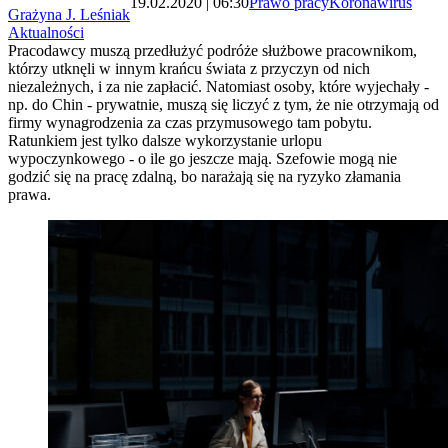
19.02.2020 | 06:30
Prawo pracy
Koronawirus
Grażyna J. Leśniak
Aktualności
Pracodawcy muszą przedłużyć podróże służbowe pracownikom,
którzy utknęli w innym krańcu świata z przyczyn od nich
niezależnych, i za nie zapłacić. Natomiast osoby, które wyjechały -
np. do Chin - prywatnie, muszą się liczyć z tym, że nie otrzymają od
firmy wynagrodzenia za czas przymusowego tam pobytu.
Ratunkiem jest tylko dalsze wykorzystanie urlopu
wypoczynkowego - o ile go jeszcze mają. Szefowie mogą nie
godzić się na pracę zdalną, bo narażają się na ryzyko złamania
prawa.