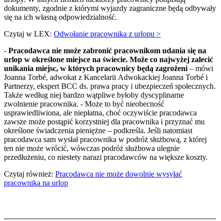
dokumenty, zgodnie z którymi wyjazdy zagraniczne będą odbywały
się na ich własną odpowiedzialność.
Czytaj w LEX:
Odwołanie pracownika z urlopu >
-
Pracodawca nie może zabronić pracownikom udania się na
urlop w określone miejsce na świecie. Może co najwyżej zalecić
unikania miejsc, w których pracownicy będą zagrożeni
– mówi
Joanna Torbé, adwokat z Kancelarii Adwokackiej Joanna Torbé i
Partnerzy, ekspert BCC ds. prawa pracy i ubezpieczeń społecznych.
Także według niej bardzo wątpliwe byłoby dyscyplinarne
zwolnienie pracownika. - Może to być nieobecność
usprawiedliwiona, ale niepłatna, choć oczywiście pracodawca
zawsze może postąpić korzystniej dla pracownika i przyznać mu
określone świadczenia pieniężne – podkreśla. Jeśli natomiast
pracodawca sam wysłał pracownika w podróż służbową, z której
ten nie może wrócić, wówczas podróż służbowa ulegnie
przedłużeniu, co niestety narazi pracodawców na większe koszty.
Czytaj również:
Pracodawca nie może dowolnie wysyłać
pracownika na urlop
--------------------------------------------------------------------------------------