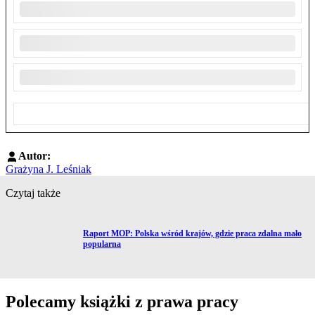
Autor:
Grażyna J. Leśniak
Czytaj także
Przejdź do artykułu:
Raport MOP: Polska wśród krajów, gdzie praca zdalna mało
popularna
Polecamy książki z prawa pracy