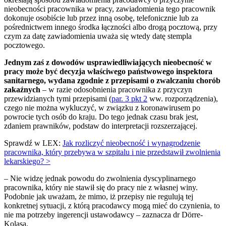
nieobecności pracownika w pracy, zawiadomienia tego pracownik
dokonuje osobiście lub przez inną osobę, telefonicznie lub za
pośrednictwem innego środka łączności albo drogą pocztową, przy
czym za datę zawiadomienia uważa się wtedy datę stempla
pocztowego.
Jednym zaś z dowodów usprawiedliwiających nieobecność w
pracy może być decyzja właściwego państwowego inspektora
sanitarnego, wydana zgodnie z przepisami o zwalczaniu chorób
zakaźnych
– w razie odosobnienia pracownika z przyczyn
przewidzianych tymi przepisami (
par. 3 pkt 2
ww. rozporządzenia),
czego nie można wykluczyć, w związku z koronawirusem po
powrocie tych osób do kraju. Do tego jednak czasu brak jest,
zdaniem prawników, podstaw do interpretacji rozszerzającej.
Sprawdź w LEX:
Jak rozliczyć nieobecność i wynagrodzenie
pracownika, który przebywa w szpitalu i nie przedstawił zwolnienia
lekarskiego? >
– Nie widzę jednak powodu do zwolnienia dyscyplinarnego
pracownika, który nie stawił się do pracy nie z własnej winy.
Podobnie jak uważam, że mimo, iż przepisy nie regulują tej
konkretnej sytuacji, z którą pracodawcy mogą mieć do czynienia, to
nie ma potrzeby ingerencji ustawodawcy – zaznacza dr Dörre-
Kolasa.