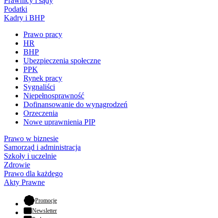
Prawnicy i sądy
Podatki
Kadry i BHP
Prawo pracy
HR
BHP
Ubezpieczenia społeczne
PPK
Rynek pracy
Sygnaliści
Niepełnosprawność
Dofinansowanie do wynagrodzeń
Orzeczenia
Nowe uprawnienia PIP
Prawo w biznesie
Samorząd i administracja
Szkoły i uczelnie
Zdrowie
Prawo dla każdego
Akty Prawne
- otwiera się w nowej karcie
Promocje
Newsletter