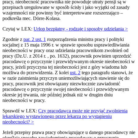
pracy, nieobecność pracownika nie powoduje utraty pensji są w
przepisach uregulowane w sposób ścisły i jako wyjątki od zasady
wzajemności nie powinny być interpretowane rozszerzająco –
podkreśla mec. Dörre-Kolasa.
Czytaj w LEX:
Urlop bezpłatny - rodzaje i sposoby udzielania >
Zgodnie z
par. 2 ust. 1
rozporządzenia ministra pracy i polityki
socjalnej z 15 maja 1996 r. w sprawie sposobu usprawiedliwiania
nieobecności w pracy oraz udzielania pracownikom zwolnień od
pracy (Dz.U. z 2014 r. , po. 1632), pracownik powinien uprzedzić
pracodawcę o przyczynie i przewidywanym okresie nieobecności w
pracy, jeżeli przyczyna tej nieobecności jest z góry wiadoma lub
możliwa do przewidzenia. Z kolei
ust. 2
tego paragrafu stanowi, że
w razie zaistnienia przyczyn uniemożliwiających stawienie się do
pracy, pracownik jest obowiązany niezwłocznie zawiadomić
pracodawcę o przyczynie swojej nieobecności i przewidywanym
okresie jej trwania, nie później jednak niż w drugim dniu
nieobecności w pracy.
Sprawdź w LEX:
Czy pracodawca może nie przyjąć zwolnienia
lekarskiego wystawionego przez lekarza po wystąpieniu
nieobecności? >
Jeżeli przepisy prawa pracy obowiązujące u danego pracodawcy nie
określają sposobu zawiadomienia pracodawcy o przyczynie