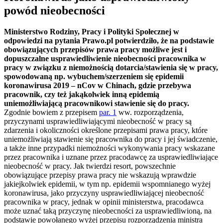
powód nieobecności
Ministerstwo Rodziny, Pracy i Polityki Społecznej w
odpowiedzi na pytania Prawo.pl potwierdziło, że na podstawie
obowiązujących przepisów prawa pracy możliwe jest i
dopuszczalne usprawiedliwienie nieobecności pracownika w
pracy w związku z niemożnością dotarcia/stawienia się w pracy,
spowodowaną np. wybuchem/szerzeniem się epidemii
koronawirusa 2019 – nCov w Chinach, gdzie przebywa
pracownik, czy też jakąkolwiek inną epidemią
uniemożliwiającą pracownikowi stawienie się do pracy.
Zgodnie bowiem z przepisem
par. 1
ww. rozporządzenia,
przyczynami usprawiedliwiającymi nieobecność w pracy są
zdarzenia i okoliczności określone przepisami prawa pracy, które
uniemożliwiają stawienie się pracownika do pracy i jej świadczenie,
a także inne przypadki niemożności wykonywania pracy wskazane
przez pracownika i uznane przez pracodawcę za usprawiedliwiające
nieobecność w pracy. Jak twierdzi resort, powszechnie
obowiązujące przepisy prawa pracy nie wskazują wprawdzie
jakiejkolwiek epidemii, w tym np. epidemii wspomnianego wyżej
koronawirusa, jako przyczyny usprawiedliwiającej nieobecność
pracownika w pracy, jednak w opinii ministerstwa, pracodawca
może uznać taką przyczynę nieobecności za usprawiedliwioną, na
podstawie powołanego wyżej przepisu rozporządzenia ministra