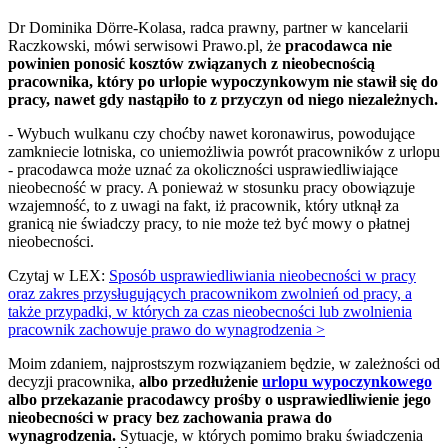
Dr Dominika Dörre-Kolasa, radca prawny, partner w kancelarii
Raczkowski, mówi serwisowi Prawo.pl, że
pracodawca nie
powinien ponosić kosztów związanych z nieobecnością
pracownika, który po urlopie wypoczynkowym nie stawił się do
pracy, nawet gdy nastąpiło to z przyczyn od niego niezależnych.
- Wybuch wulkanu czy choćby nawet koronawirus, powodujące
zamkniecie lotniska, co uniemożliwia powrót pracowników z urlopu
- pracodawca może uznać za okoliczności usprawiedliwiające
nieobecność w pracy. A ponieważ w stosunku pracy obowiązuje
wzajemność, to z uwagi na fakt, iż pracownik, który utknął za
granicą nie świadczy pracy, to nie może też być mowy o płatnej
nieobecności.
Czytaj w LEX:
Sposób usprawiedliwiania nieobecności w pracy
oraz zakres przysługujących pracownikom zwolnień od pracy, a
także przypadki, w których za czas nieobecności lub zwolnienia
pracownik zachowuje prawo do wynagrodzenia >
Moim zdaniem, najprostszym rozwiązaniem będzie, w zależności od
decyzji pracownika,
albo przedłużenie
urlopu wypoczynkowego
albo przekazanie pracodawcy prośby o usprawiedliwienie jego
nieobecności w pracy bez zachowania prawa do
wynagrodzenia.
Sytuacje, w których pomimo braku świadczenia