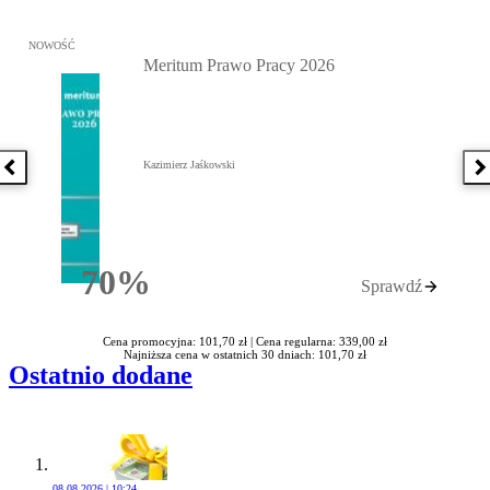
Przejdź do: Meritum Prawo Pracy 2026, Kazimierz Jaśkowski - otw
NOWOŚĆ
Meritum Prawo Pracy 2026
Kazimierz Jaśkowski
Poprzednia książka
N
70%
Sprawdź
Rabatu
Cena promocyjna: 101,70 zł |
Cena regularna: 339,00 zł
Najniższa cena w ostatnich 30 dniach: 101,70 zł
Ostatnio dodane
08.08.2026 | 10:24