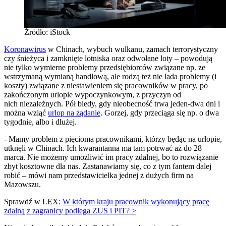
Źródło: iStock
Koronawirus
w Chinach, wybuch wulkanu, zamach terrorystyczny
czy śnieżyca i zamknięte lotniska oraz odwołane loty – powodują
nie tylko wymierne problemy przedsiębiorców związane np. ze
wstrzymaną wymianą handlową, ale rodzą też nie lada problemy (i
koszty) związane z niestawieniem się pracowników w pracy, po
zakończonym urlopie wypoczynkowym, z przyczyn od
nich niezależnych. Pół biedy, gdy nieobecność trwa jeden-dwa dni i
można wziąć
urlop na żądanie
. Gorzej, gdy przeciąga się np. o dwa
tygodnie, albo i dłużej.
- Mamy problem z pięcioma pracownikami, którzy będąc na urlopie,
utknęli w Chinach. Ich kwarantanna ma tam potrwać aż do 28
marca. Nie możemy umożliwić im pracy zdalnej, bo to rozwiązanie
zbyt kosztowne dla nas. Zastanawiamy się, co z tym fantem dalej
robić – mówi nam przedstawicielka jednej z dużych firm na
Mazowszu.
Sprawdź w LEX:
W którym kraju pracownik wykonujący pracę
zdalną z zagranicy podlega ZUS i PIT? >