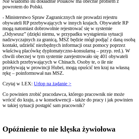
Nie wiadomo ilu dokładnie Polaków ma obecnie problem z
powrotem do Polski.
- Ministerstwo Spraw Zagranicznych nie prowadzi rejestru
obywateli RP przebywających w innych krajach. Obywatele RP
mogą natomiast dobrowolnie rejestrować się w systemie
„Odyseusz” (dzięki niemu, w przypadku wystąpienia sytuacji
nadzwyczajnych za granicą, MSZ będzie mógł podjąć z daną osobą
kontakt, udzielić niezbędnych informacji oraz pomocy poprzez
właściwą placówkę dyplomatyczno-konsularną – przyp. red.). W
chwili obecnej w tym systemie zarejestrowało się 401 obywateli
polskich przebywających w Chinach. Osoby te, o ile nie
przebywają w prowincji Hubei, mogą opuścić ten kraj na własną
rękę – poinformował nas MSZ.
Czytaj w LEX:
Urlop na żądanie >
Co powinien zrobić pracodawca, którego pracownik nie może
wrócić do kraju, a w konsekwencji - także do pracy i jak powinien
w takiej sytuacji postąpić sam pracownik?
Opóźnienie to nie klęska żywiołowa