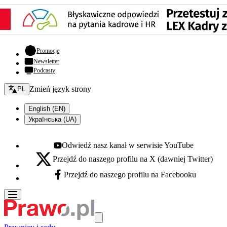
- otwiera się w nowej karcie
Promocje
Newsletter
Podcasty
Zmień język - bieżący:
Zmień język strony
PL
English (EN)
Українська (UA)
Odwiedź nasz kanał w serwisie YouTube
Youtube - otwiera się w nowej karcie
Przejdź do naszego profilu na X (dawniej Twitter)
X - otwiera się w nowej karcie
Przejdź do naszego profilu na Facebooku
Facebook - otwiera się w nowej karcie