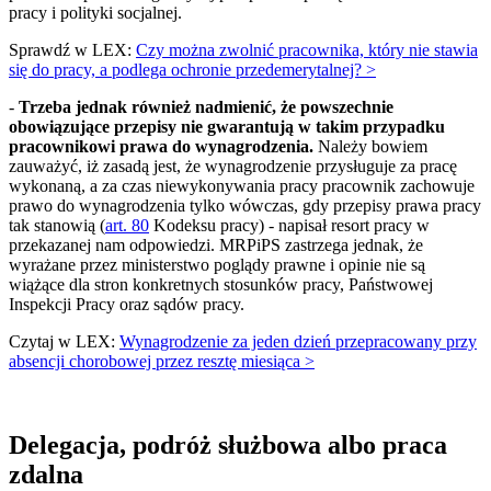
pracy i polityki socjalnej.
Sprawdź w LEX:
Czy można zwolnić pracownika, który nie stawia
się do pracy, a podlega ochronie przedemerytalnej? >
-
Trzeba jednak również nadmienić, że powszechnie
obowiązujące przepisy nie gwarantują w takim przypadku
pracownikowi prawa do wynagrodzenia.
Należy bowiem
zauważyć, iż zasadą jest, że wynagrodzenie przysługuje za pracę
wykonaną, a za czas niewykonywania pracy pracownik zachowuje
prawo do wynagrodzenia tylko wówczas, gdy przepisy prawa pracy
tak stanowią (
art. 80
Kodeksu pracy) - napisał resort pracy w
przekazanej nam odpowiedzi. MRPiPS zastrzega jednak, że
wyrażane przez ministerstwo poglądy prawne i opinie nie są
wiążące dla stron konkretnych stosunków pracy, Państwowej
Inspekcji Pracy oraz sądów pracy.
Czytaj w LEX:
Wynagrodzenie za jeden dzień przepracowany przy
absencji chorobowej przez resztę miesiąca >
Delegacja, podróż służbowa albo praca
zdalna