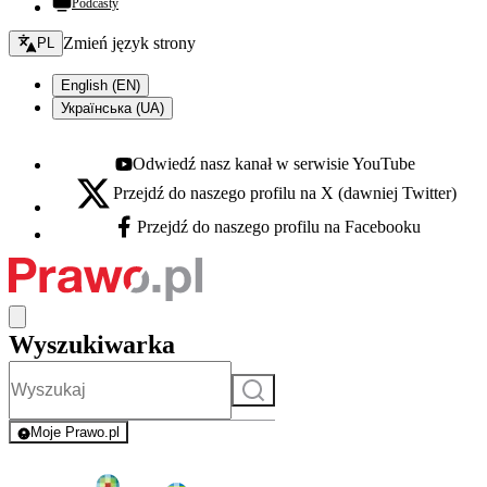
Podcasty
Zmień język - bieżący:
Zmień język strony
PL
English (EN)
Українська (UA)
Odwiedź nasz kanał w serwisie YouTube
Youtube - otwiera się w nowej karcie
Przejdź do naszego profilu na X (dawniej Twitter)
X - otwiera się w nowej karcie
Przejdź do naszego profilu na Facebooku
Facebook - otwiera się w nowej karcie
Wyszukiwarka
Szukaj
Moje Prawo.pl
- rejestracja i logowanie do serwisu