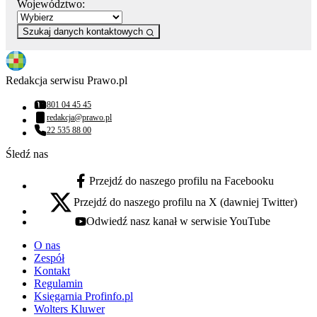
Województwo:
Szukaj danych kontaktowych
Redakcja serwisu Prawo.pl
801 04 45 45
Numer telefonu:
redakcja@prawo.pl
Adres email:
22 535 88 00
Numer telefonu:
Śledź nas
Przejdź do naszego profilu na Facebooku
facebook - otwiera się w nowej karcie
Przejdź do naszego profilu na X (dawniej Twitter)
x - otwiera się w nowej karcie
Odwiedź nasz kanał w serwisie YouTube
youtube - otwiera się w nowej karcie
O nas
Zespół
Kontakt
Regulamin
Księgarnia Profinfo.pl
Wolters Kluwer