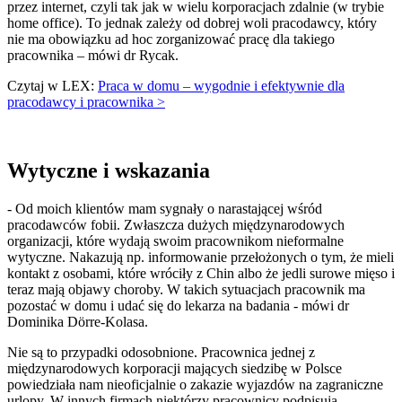
przez internet, czyli tak jak w wielu korporacjach zdalnie (w trybie
home office). To jednak zależy od dobrej woli pracodawcy, który
nie ma obowiązku ad hoc zorganizować pracę dla takiego
pracownika – mówi dr Rycak.
Czytaj w LEX:
Praca w domu – wygodnie i efektywnie dla
pracodawcy i pracownika >
Wytyczne i wskazania
- Od moich klientów mam sygnały o narastającej wśród
pracodawców fobii. Zwłaszcza dużych międzynarodowych
organizacji, które wydają swoim pracownikom nieformalne
wytyczne. Nakazują np. informowanie przełożonych o tym, że mieli
kontakt z osobami, które wróciły z Chin albo że jedli surowe mięso i
teraz mają objawy choroby. W takich sytuacjach pracownik ma
pozostać w domu i udać się do lekarza na badania - mówi dr
Dominika Dörre-Kolasa.
Nie są to przypadki odosobnione. Pracownica jednej z
międzynarodowych korporacji mających siedzibę w Polsce
powiedziała nam nieoficjalnie o zakazie wyjazdów na zagraniczne
urlopy. W innych firmach niektórzy pracownicy podpisują