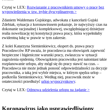
Czytaj w LEX:
Rozwiązanie z pracownikiem umowy o pracę bez
wypowiedzenia w tzw. trybie dyscyplinarnym >
Zdaniem Waldemara Gujskiego, adwokata z kancelarii Gujski
Zdebiak, sytuacja z koronawirusem pokazuje, że najwyższy czas na
dokonanie racjonalnej i kompleksowej, uwzględniającej dzisiejsze
realia nowelizację tej konstytucji prawa pracy, która wypełniłaby
ewidentną lukę w prawie w tym zakresie.
Z kolei Katarzyna Siemienkiewicz, ekspert ds. prawa pracy
Pracodawców RP uważa, że pracodawca ma obowiązek zapewnić
bezpieczne i higieniczne warunki pracy, zwłaszcza w sytuacji
zagrożenia epidemią. Obowiązkiem pracownika jest natomiast takie
rozplanowanie urlopu, aby mógł się do pracy stawić na czas. –
Pracodawca nie może jednak ponosić odpowiedzialności za decyzje
pracownika, a taką jest wybór miejsca, w którym spędza urlop –
podkreśla Siemienkiewicz. Według niej, pracownik może w
ostateczności przedłużyć
urlop wypoczynkowy
.
Czytaj w LEX:
Odmowa udzielenia urlopu na żądanie >
Koronawirus jako usprawiedliwiony