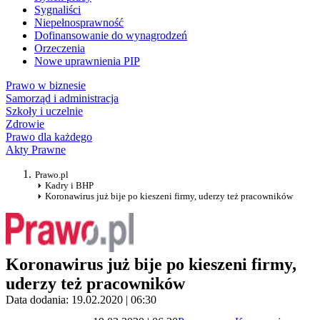
Sygnaliści
Niepełnosprawność
Dofinansowanie do wynagrodzeń
Orzeczenia
Nowe uprawnienia PIP
Prawo w biznesie
Samorząd i administracja
Szkoły i uczelnie
Zdrowie
Prawo dla każdego
Akty Prawne
Prawo.pl
Kadry i BHP
Koronawirus już bije po kieszeni firmy, uderzy też pracowników
Koronawirus już bije po kieszeni firmy,
uderzy też pracowników
Data dodania: 19.02.2020 | 06:30