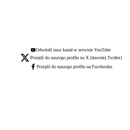
Odwiedź nasz kanał w serwisie YouTube
Youtube - otwiera się w nowej karcie
Przejdź do naszego profilu na X (dawniej Twitter)
X - otwiera się w nowej karcie
Przejdź do naszego profilu na Facebooku
Facebook - otwiera się w nowej karcie