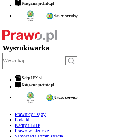
otwiera się w nowej karcie
Księgarnia profinfo.pl
Nasze serwisy
Wyszukiwarka
Szukaj
otwiera się w nowej karcie
Sklep LEX.pl
otwiera się w nowej karcie
Księgarnia profinfo.pl
Nasze serwisy
Prawnicy i sądy
Podatki
Kadry i BHP
Prawo w biznesie
Samorząd i administracja