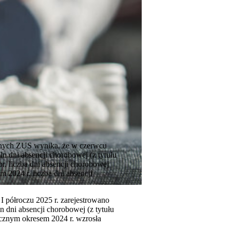
nych ZUS wynika, że w czerwcu
ln dni absencji chorobowej (z tytułu
. liczba dni absencji chorobowej
 2024 r. liczba dni absencji
I półroczu 2025 r. zarejestrowano
 dni absencji chorobowej (z tytułu
cznym okresem 2024 r. wzrosła