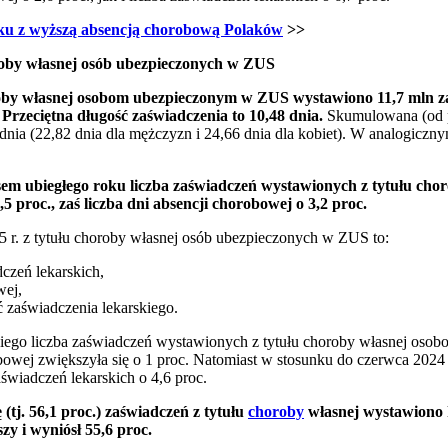
ku z wyższą absencją chorobową Polaków
>>
roby własnej osób ubezpieczonych w ZUS
roby własnej osobom ubezpieczonym w ZUS wystawiono 11,7 mln za
.
Przeciętna długość zaświadczenia to 10,48 dnia.
Skumulowana (od p
nia (22,82 dnia dla mężczyzn i 24,66 dnia dla kobiet). W analogicznym
m ubiegłego roku liczba zaświadczeń wystawionych z tytułu cho
proc., zaś liczba dni absencji chorobowej o 3,2 proc.
r. z tytułu choroby własnej osób ubezpieczonych w ZUS to:
czeń lekarskich,
wej,
ć zaświadczenia lekarskiego.
iego liczba zaświadczeń wystawionych z tytułu choroby własnej os
robowej zwiększyła się o 1 proc. Natomiast w stosunku do czerwca 2024 
zaświadczeń lekarskich o 4,6 proc.
(tj. 56,1 proc.) zaświadczeń z tytułu
choroby
własnej wystawiono 
szy i wyniósł 55,6 proc.