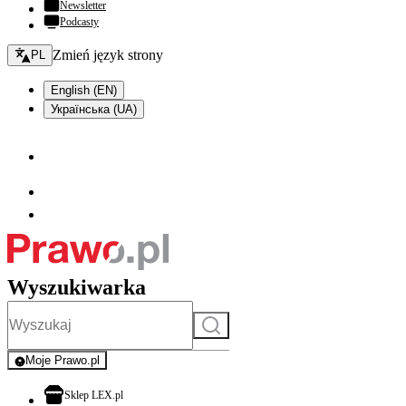
Newsletter
Podcasty
Zmień język - bieżący:
Zmień język strony
PL
English (EN)
Українська (UA)
Wyszukiwarka
Szukaj
Moje Prawo.pl
- rejestracja i logowanie do serwisu
otwiera się w nowej karcie
Sklep LEX.pl