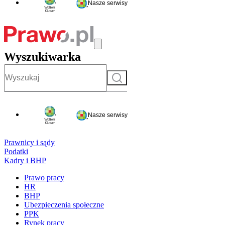
Nasze serwisy
Wyszukiwarka
Szukaj
Nasze serwisy
Prawnicy i sądy
Podatki
Kadry i BHP
Prawo pracy
HR
BHP
Ubezpieczenia społeczne
PPK
Rynek pracy