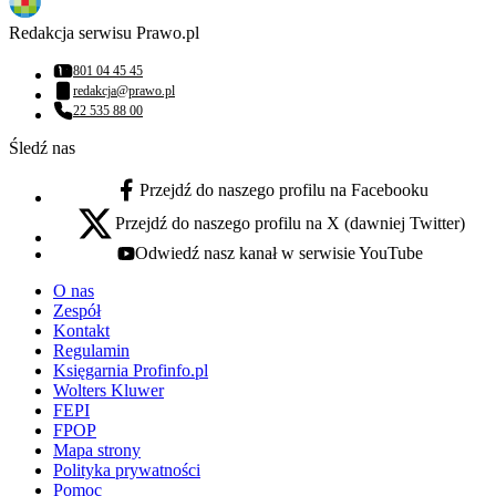
Redakcja serwisu Prawo.pl
801 04 45 45
Numer telefonu:
redakcja@prawo.pl
Adres email:
22 535 88 00
Numer telefonu:
Śledź nas
Przejdź do naszego profilu na Facebooku
facebook - otwiera się w nowej karcie
Przejdź do naszego profilu na X (dawniej Twitter)
x - otwiera się w nowej karcie
Odwiedź nasz kanał w serwisie YouTube
youtube - otwiera się w nowej karcie
O nas
Zespół
Kontakt
Regulamin
Księgarnia Profinfo.pl
Wolters Kluwer
FEPI
FPOP
Mapa strony
Polityka prywatności
Pomoc