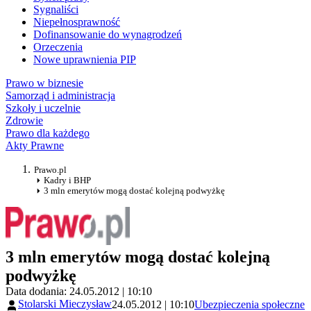
Sygnaliści
Niepełnosprawność
Dofinansowanie do wynagrodzeń
Orzeczenia
Nowe uprawnienia PIP
Prawo w biznesie
Samorząd i administracja
Szkoły i uczelnie
Zdrowie
Prawo dla każdego
Akty Prawne
Prawo.pl
Kadry i BHP
3 mln emerytów mogą dostać kolejną podwyżkę
3 mln emerytów mogą dostać kolejną
podwyżkę
Data dodania: 24.05.2012 | 10:10
Stolarski Mieczysław
24.05.2012 | 10:10
Ubezpieczenia społeczne