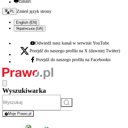
Podcasty
Zmień język - bieżący:
Zmień język strony
PL
English (EN)
Українська (UA)
Odwiedź nasz kanał w serwisie YouTube
Youtube - otwiera się w nowej karcie
Przejdź do naszego profilu na X (dawniej Twitter)
X - otwiera się w nowej karcie
Przejdź do naszego profilu na Facebooku
Facebook - otwiera się w nowej karcie
Wyszukiwarka
Szukaj
Moje Prawo.pl
- rejestracja i logowanie do serwisu