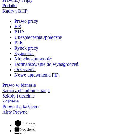
Prawnicy i sądy
Podatki
Kadry i BHP
Prawo pracy
HR
BHP
Ubezpieczenia społeczne
PPK
Rynek pracy
Sygnaliści
Niepełnosprawność
Dofinansowanie do wynagrodzeń
Orzeczenia
Nowe uprawnienia PIP
Prawo w biznesie
Samorząd i administracja
Szkoły i uczelnie
Zdrowie
Prawo dla każdego
Akty Prawne
- otwiera się w nowej karcie
Promocje
Newsletter