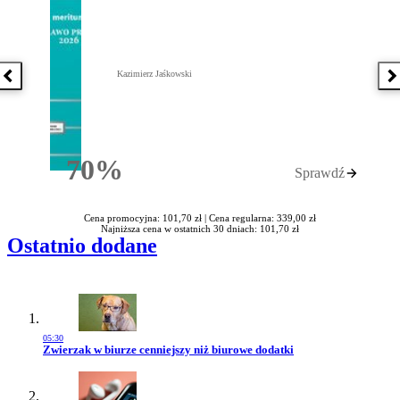
Kazimierz Jaśkowski
Poprzednia książka
N
70%
Sprawdź
Rabatu
Cena promocyjna: 101,70 zł |
Cena regularna: 339,00 zł
Najniższa cena w ostatnich 30 dniach: 101,70 zł
Ostatnio dodane
05:30
Przejdź do artykułu:
Zwierzak w biurze cenniejszy niż biurowe dodatki