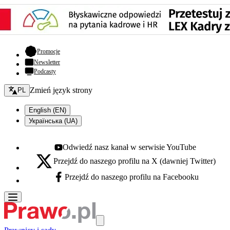
- otwiera się w nowej karcie
Promocje
Newsletter
Podcasty
Zmień język - bieżący:
Zmień język strony
PL
English (EN)
Українська (UA)
Odwiedź nasz kanał w serwisie YouTube
Youtube - otwiera się w nowej karcie
Przejdź do naszego profilu na X (dawniej Twitter)
X - otwiera się w nowej karcie
Przejdź do naszego profilu na Facebooku
Facebook - otwiera się w nowej karcie