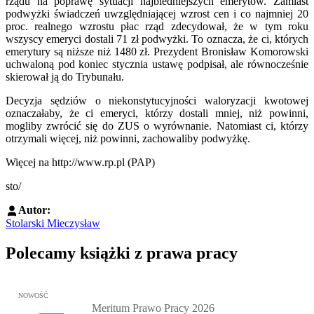
rządu na poprawę sytuacji najbiedniejszych emerytów. Zamiast
podwyżki świadczeń uwzględniającej wzrost cen i co najmniej 20
proc. realnego wzrostu płac rząd zdecydował, że w tym roku
wszyscy emeryci dostali 71 zł podwyżki. To oznacza, że ci, których
emerytury są niższe niż 1480 zł. Prezydent Bronisław Komorowski
uchwaloną pod koniec stycznia ustawę podpisał, ale równocześnie
skierował ją do Trybunału.
Decyzja sędziów o niekonstytucyjności waloryzacji kwotowej
oznaczałaby, że ci emeryci, którzy dostali mniej, niż powinni,
mogliby zwrócić się do ZUS o wyrównanie. Natomiast ci, którzy
otrzymali więcej, niż powinni, zachowaliby podwyżkę.
Więcej na http://www.rp.pl (PAP)
sto/
Autor:
Stolarski Mieczysław
Polecamy książki z prawa pracy
Przejdź do: Meritum Prawo Pracy 2026, Kazimierz Jaśkowski - otw
NOWOŚĆ
Meritum Prawo Pracy 2026