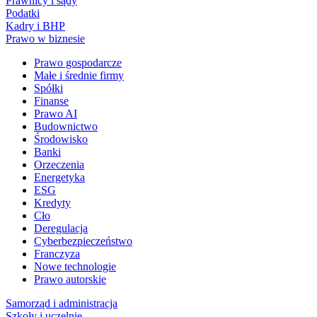
Prawnicy i sądy
Podatki
Kadry i BHP
Prawo w biznesie
Prawo gospodarcze
Małe i średnie firmy
Spółki
Finanse
Prawo AI
Budownictwo
Środowisko
Banki
Orzeczenia
Energetyka
ESG
Kredyty
Cło
Deregulacja
Cyberbezpieczeństwo
Franczyza
Nowe technologie
Prawo autorskie
Samorząd i administracja
Szkoły i uczelnie