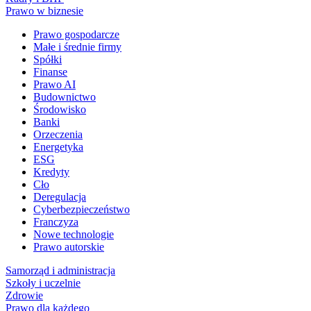
Prawo w biznesie
Prawo gospodarcze
Małe i średnie firmy
Spółki
Finanse
Prawo AI
Budownictwo
Środowisko
Banki
Orzeczenia
Energetyka
ESG
Kredyty
Cło
Deregulacja
Cyberbezpieczeństwo
Franczyza
Nowe technologie
Prawo autorskie
Samorząd i administracja
Szkoły i uczelnie
Zdrowie
Prawo dla każdego