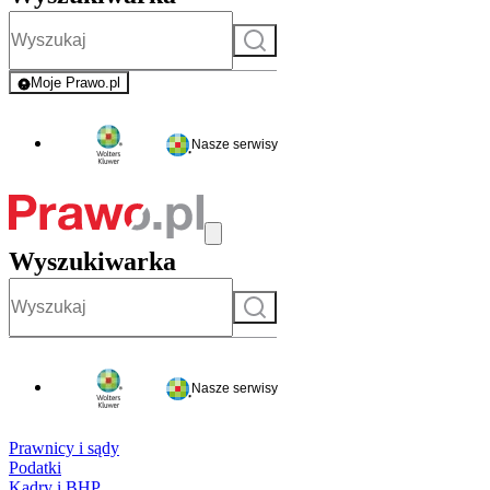
Szukaj
Moje Prawo.pl
- rejestracja i logowanie do serwisu
Nasze serwisy
Wyszukiwarka
Szukaj
Nasze serwisy
Prawnicy i sądy
Podatki
Kadry i BHP