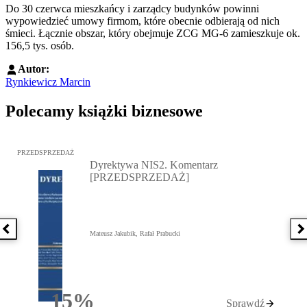
Do 30 czerwca mieszkańcy i zarządcy budynków powinni
wypowiedzieć umowy firmom, które obecnie odbierają od nich
śmieci. Łącznie obszar, który obejmuje ZCG MG-6 zamieszkuje ok.
156,5 tys. osób.
Autor:
Rynkiewicz Marcin
Polecamy książki biznesowe
Przejdź do: Dyrektywa NIS2. Komentarz [PRZEDSPRZEDAŻ], Mateu
PRZEDSPRZEDAŻ
Dyrektywa NIS2. Komentarz
[PRZEDSPRZEDAŻ]
Poprzednia książka
N
Mateusz Jakubik, Rafał Prabucki
15%
Sprawdź