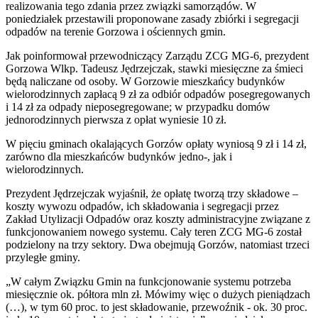
realizowania tego zdania przez związki samorządów. W
poniedziałek przestawili proponowane zasady zbiórki i segregacji
odpadów na terenie Gorzowa i ościennych gmin.
Jak poinformował przewodniczący Zarządu ZCG MG-6, prezydent
Gorzowa Wlkp. Tadeusz Jędrzejczak, stawki miesięczne za śmieci
będą naliczane od osoby. W Gorzowie mieszkańcy budynków
wielorodzinnych zapłacą 9 zł za odbiór odpadów posegregowanych
i 14 zł za odpady nieposegregowane; w przypadku domów
jednorodzinnych pierwsza z opłat wyniesie 10 zł.
W pięciu gminach okalających Gorzów opłaty wyniosą 9 zł i 14 zł,
zarówno dla mieszkańców budynków jedno-, jak i
wielorodzinnych.
Prezydent Jędrzejczak wyjaśnił, że opłatę tworzą trzy składowe –
koszty wywozu odpadów, ich składowania i segregacji przez
Zakład Utylizacji Odpadów oraz koszty administracyjne związane z
funkcjonowaniem nowego systemu. Cały teren ZCG MG-6 został
podzielony na trzy sektory. Dwa obejmują Gorzów, natomiast trzeci
przyległe gminy.
„W całym Związku Gmin na funkcjonowanie systemu potrzeba
miesięcznie ok. półtora mln zł. Mówimy więc o dużych pieniądzach
(…), w tym 60 proc. to jest składowanie, przewoźnik - ok. 30 proc.