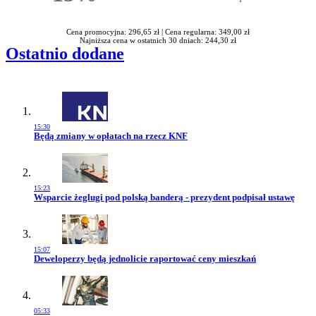
Rabatu
Cena promocyjna: 296,65 zł |
Cena regularna: 349,00 zł
Najniższa cena w ostatnich 30 dniach: 244,30 zł
Ostatnio dodane
15:30
Przejdź do artykułu:
Będą zmiany w opłatach na rzecz KNF
15:23
Przejdź do artykułu:
Wsparcie żeglugi pod polską banderą - prezydent podpisał ustawę
15:07
Przejdź do artykułu:
Deweloperzy będą jednolicie raportować ceny mieszkań
05:33