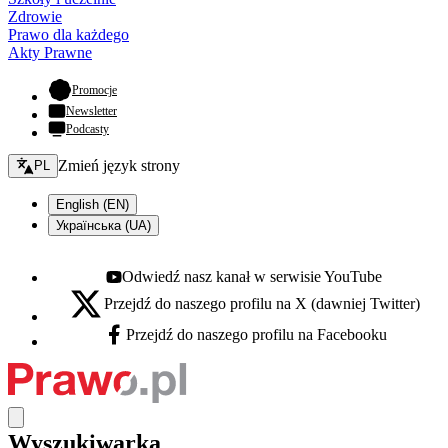
Zdrowie
Prawo dla każdego
Akty Prawne
- otwiera się w nowej karcie
Promocje
Newsletter
Podcasty
Zmień język - bieżący:
Zmień język strony
PL
English (EN)
Українська (UA)
Odwiedź nasz kanał w serwisie YouTube
Youtube - otwiera się w nowej karcie
Przejdź do naszego profilu na X (dawniej Twitter)
X - otwiera się w nowej karcie
Przejdź do naszego profilu na Facebooku
Facebook - otwiera się w nowej karcie
Wyszukiwarka