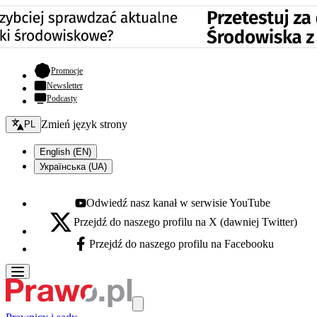
- otwiera się w nowej karcie
Promocje
Newsletter
Podcasty
Zmień język - bieżący:
Zmień język strony
PL
English (EN)
Українська (UA)
Odwiedź nasz kanał w serwisie YouTube
Youtube - otwiera się w nowej karcie
Przejdź do naszego profilu na X (dawniej Twitter)
X - otwiera się w nowej karcie
Przejdź do naszego profilu na Facebooku
Facebook - otwiera się w nowej karcie