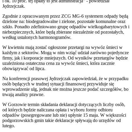
i ok. 10 proc. tej opłaty to jest administracja” - powiedział
Jędrzejczak.
Zgodnie z opracowanym przez ZCG MG-6 systemem odpady będą
dzielone na: biodegradowalne i zielone, pozostałe komunalne oraz
szkło. Ponadto zdefiniowano grupę odpadów wielkogabarytowych i
niebezpiecznych, które będą zbierane niezależnie od pozostałych,
według ustalonych harmonogramów.
W kwietniu mają zostać ogłoszone przetargi na wywóz śmieci w
każdym z sektorów. Mogą w nim wziąć udział zarówno pojedyncze
firmy, jak i korporacje mniejszych. Od wyników przetargów będzie
uzależniona ostateczna cena za wywóz śmieci, która zacznie
obowiązywać od lipca.
Na konferencji prasowej Jędrzejczak zapowiedział, że w przypadku
osób będących w trudnej sytuacji finansowej przywiduje się
wprowadzenie ulg, jednak nie można jeszcze podać szczegółów, bo
trwają analizy prawne.
W Gorzowie termin składania deklaracji dotyczących liczby osób,
od których będzie naliczana opłata i wyboru formy odbioru
odpadów (posegregowane lub nie) upłynie 15 maja. W większości
podgorzowskich gmin takie deklaracje spływają do urzędów od
lutego.