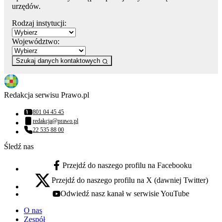
urzędów.
Rodzaj instytucji:
Województwo:
Szukaj danych kontaktowych
Redakcja serwisu Prawo.pl
801 04 45 45
Numer telefonu:
redakcja@prawo.pl
Adres email:
22 535 88 00
Numer telefonu:
Śledź nas
Przejdź do naszego profilu na Facebooku
facebook - otwiera się w nowej karcie
Przejdź do naszego profilu na X (dawniej Twitter)
x - otwiera się w nowej karcie
Odwiedź nasz kanał w serwisie YouTube
youtube - otwiera się w nowej karcie
O nas
Zespół