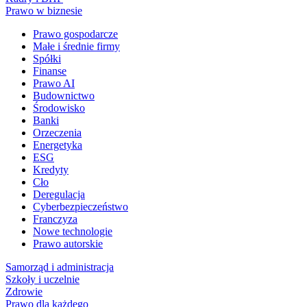
Prawo w biznesie
Prawo gospodarcze
Małe i średnie firmy
Spółki
Finanse
Prawo AI
Budownictwo
Środowisko
Banki
Orzeczenia
Energetyka
ESG
Kredyty
Cło
Deregulacja
Cyberbezpieczeństwo
Franczyza
Nowe technologie
Prawo autorskie
Samorząd i administracja
Szkoły i uczelnie
Zdrowie
Prawo dla każdego