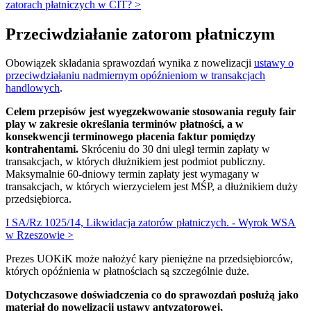
zatorach płatniczych w CIT? >
Przeciwdziałanie zatorom płatniczym
Obowiązek składania sprawozdań wynika z nowelizacji
ustawy o
przeciwdziałaniu nadmiernym opóźnieniom w transakcjach
handlowych
.
Celem przepisów jest wyegzekwowanie stosowania reguły fair
play w zakresie określania terminów płatności, a w
konsekwencji terminowego płacenia faktur pomiędzy
kontrahentami.
Skróceniu do 30 dni uległ termin zapłaty w
transakcjach, w których dłużnikiem jest podmiot publiczny.
Maksymalnie 60-dniowy termin zapłaty jest wymagany w
transakcjach, w których wierzycielem jest MŚP, a dłużnikiem duży
przedsiębiorca.
I SA/Rz 1025/14, Likwidacja zatorów płatniczych. - Wyrok WSA
w Rzeszowie >
Prezes UOKiK może nałożyć kary pieniężne na przedsiębiorców,
których opóźnienia w płatnościach są szczególnie duże.
Dotychczasowe doświadczenia co do sprawozdań posłużą jako
materiał do nowelizacji ustawy antyzatorowej,