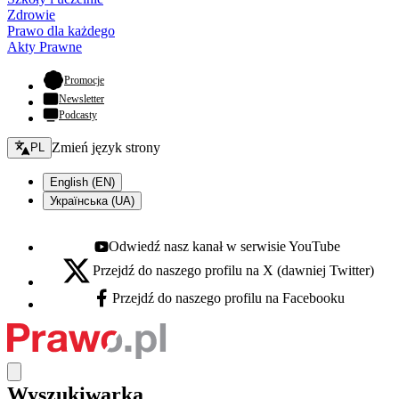
Zdrowie
Prawo dla każdego
Akty Prawne
- otwiera się w nowej karcie
Promocje
Newsletter
Podcasty
Zmień język - bieżący:
Zmień język strony
PL
English (EN)
Українська (UA)
Odwiedź nasz kanał w serwisie YouTube
Youtube - otwiera się w nowej karcie
Przejdź do naszego profilu na X (dawniej Twitter)
X - otwiera się w nowej karcie
Przejdź do naszego profilu na Facebooku
Facebook - otwiera się w nowej karcie
Wyszukiwarka