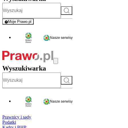
Szukaj
Moje Prawo.pl
- rejestracja i logowanie do serwisu
Nasze serwisy
Wyszukiwarka
Szukaj
Nasze serwisy
Prawnicy i sądy
Podatki
Kadry i BHP