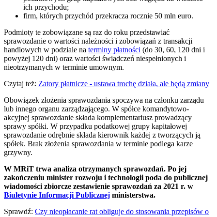
ich przychodu;
firm, których przychód przekracza rocznie 50 mln euro.
Podmioty te zobowiązane są raz do roku przedstawiać
sprawozdanie o wartości należności i zobowiązań z transakcji
handlowych w podziale na
terminy płatności
(do 30, 60, 120 dni i
powyżej 120 dni) oraz wartości świadczeń niespełnionych i
nieotrzymanych w terminie umownym.
Czytaj też:
Zatory płatnicze - ustawa trochę działa, ale będą zmiany
Obowiązek złożenia sprawozdania spoczywa na członku zarządu
lub innego organu zarządzającego. W spółce komandytowo-
akcyjnej sprawozdanie składa komplementariusz prowadzący
sprawy spółki. W przypadku podatkowej grupy kapitałowej
sprawozdanie odrębnie składa kierownik każdej z tworzących ją
spółek. Brak złożenia sprawozdania w terminie podlega karze
grzywny.
W MRiT trwa analiza otrzymanych sprawozdań. Po jej
zakończeniu minister rozwoju i technologii poda do publicznej
wiadomości zbiorcze zestawienie sprawozdań za 2021 r. w
Biuletynie Informacji Publicznej
ministerstwa.
Sprawdź:
Czy nieopłacanie rat obliguje do stosowania przepisów o