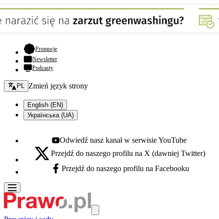
- otwiera się w nowej karcie
Promocje
Newsletter
Podcasty
Zmień język - bieżący:
Zmień język strony
PL
English (EN)
Українська (UA)
Odwiedź nasz kanał w serwisie YouTube
Youtube - otwiera się w nowej karcie
Przejdź do naszego profilu na X (dawniej Twitter)
X - otwiera się w nowej karcie
Przejdź do naszego profilu na Facebooku
Facebook - otwiera się w nowej karcie