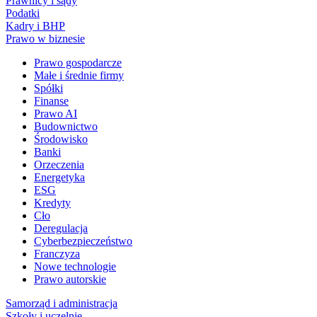
Prawnicy i sądy
Podatki
Kadry i BHP
Prawo w biznesie
Prawo gospodarcze
Małe i średnie firmy
Spółki
Finanse
Prawo AI
Budownictwo
Środowisko
Banki
Orzeczenia
Energetyka
ESG
Kredyty
Cło
Deregulacja
Cyberbezpieczeństwo
Franczyza
Nowe technologie
Prawo autorskie
Samorząd i administracja
Szkoły i uczelnie