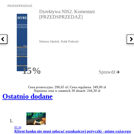
Przejdź do: Dyrektywa NIS2. Komentarz [PRZEDSPRZEDAŻ], Mateu
PRZEDSPRZEDAŻ
Dyrektywa NIS2. Komentarz
[PRZEDSPRZEDAŻ]
Poprzednia książka
N
Mateusz Jakubik, Rafał Prabucki
15%
Sprawdź
Rabatu
Cena promocyjna: 296,65 zł |
Cena regularna: 349,00 zł
Najniższa cena w ostatnich 30 dniach: 244,30 zł
Ostatnio dodane
05:34
Przejdź do artykułu:
Klient banku nie musi spłacać oszukańczej pożyczki - mimo rażącego