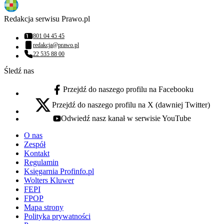
Redakcja serwisu Prawo.pl
801 04 45 45
Numer telefonu:
redakcja@prawo.pl
Adres email:
22 535 88 00
Numer telefonu:
Śledź nas
Przejdź do naszego profilu na Facebooku
facebook - otwiera się w nowej karcie
Przejdź do naszego profilu na X (dawniej Twitter)
x - otwiera się w nowej karcie
Odwiedź nasz kanał w serwisie YouTube
youtube - otwiera się w nowej karcie
O nas
Zespół
Kontakt
Regulamin
Księgarnia Profinfo.pl
Wolters Kluwer
FEPI
FPOP
Mapa strony
Polityka prywatności