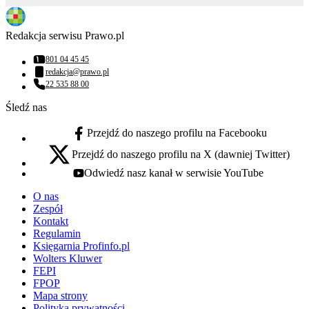
Redakcja serwisu Prawo.pl
801 04 45 45
Numer telefonu:
redakcja@prawo.pl
Adres email:
22 535 88 00
Numer telefonu:
Śledź nas
Przejdź do naszego profilu na Facebooku
facebook - otwiera się w nowej karcie
Przejdź do naszego profilu na X (dawniej Twitter)
x - otwiera się w nowej karcie
Odwiedź nasz kanał w serwisie YouTube
youtube - otwiera się w nowej karcie
O nas
Zespół
Kontakt
Regulamin
Księgarnia Profinfo.pl
Wolters Kluwer
FEPI
FPOP
Mapa strony
Polityka prywatności