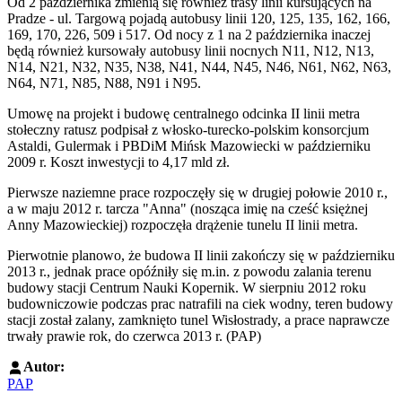
Od 2 października zmienią się również trasy linii kursujących na
Pradze - ul. Targową pojadą autobusy linii 120, 125, 135, 162, 166,
169, 170, 226, 509 i 517. Od nocy z 1 na 2 października inaczej
będą również kursowały autobusy linii nocnych N11, N12, N13,
N14, N21, N32, N35, N38, N41, N44, N45, N46, N61, N62, N63,
N64, N71, N85, N88, N91 i N95.
Umowę na projekt i budowę centralnego odcinka II linii metra
stołeczny ratusz podpisał z włosko-turecko-polskim konsorcjum
Astaldi, Gulermak i PBDiM Mińsk Mazowiecki w październiku
2009 r. Koszt inwestycji to 4,17 mld zł.
Pierwsze naziemne prace rozpoczęły się w drugiej połowie 2010 r.,
a w maju 2012 r. tarcza "Anna" (nosząca imię na cześć księżnej
Anny Mazowieckiej) rozpoczęła drążenie tunelu II linii metra.
Pierwotnie planowo, że budowa II linii zakończy się w październiku
2013 r., jednak prace opóźniły się m.in. z powodu zalania terenu
budowy stacji Centrum Nauki Kopernik. W sierpniu 2012 roku
budowniczowie podczas prac natrafili na ciek wodny, teren budowy
stacji został zalany, zamknięto tunel Wisłostrady, a prace naprawcze
trwały prawie rok, do czerwca 2013 r. (PAP)
Autor:
PAP