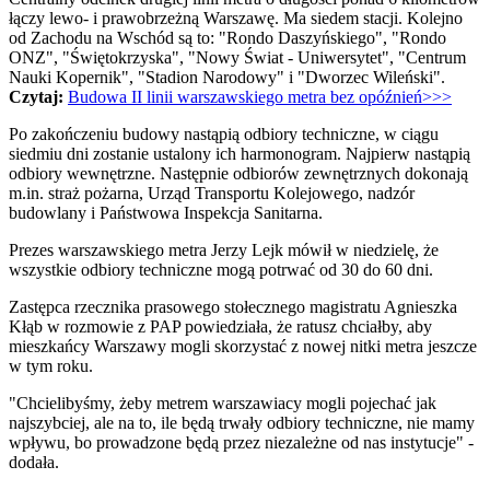
łączy lewo- i prawobrzeżną Warszawę. Ma siedem stacji. Kolejno
od Zachodu na Wschód są to: "Rondo Daszyńskiego", "Rondo
ONZ", "Świętokrzyska", "Nowy Świat - Uniwersytet", "Centrum
Nauki Kopernik", "Stadion Narodowy" i "Dworzec Wileński".
Czytaj:
Budowa II linii warszawskiego metra bez opóźnień>>>
Po zakończeniu budowy nastąpią odbiory techniczne, w ciągu
siedmiu dni zostanie ustalony ich harmonogram. Najpierw nastąpią
odbiory wewnętrzne. Następnie odbiorów zewnętrznych dokonają
m.in. straż pożarna, Urząd Transportu Kolejowego, nadzór
budowlany i Państwowa Inspekcja Sanitarna.
Prezes warszawskiego metra Jerzy Lejk mówił w niedzielę, że
wszystkie odbiory techniczne mogą potrwać od 30 do 60 dni.
Zastępca rzecznika prasowego stołecznego magistratu Agnieszka
Kłąb w rozmowie z PAP powiedziała, że ratusz chciałby, aby
mieszkańcy Warszawy mogli skorzystać z nowej nitki metra jeszcze
w tym roku.
"Chcielibyśmy, żeby metrem warszawiacy mogli pojechać jak
najszybciej, ale na to, ile będą trwały odbiory techniczne, nie mamy
wpływu, bo prowadzone będą przez niezależne od nas instytucje" -
dodała.