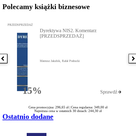
Polecamy książki biznesowe
Przejdź do: Dyrektywa NIS2. Komentarz [PRZEDSPRZEDAŻ], Mateu
PRZEDSPRZEDAŻ
Dyrektywa NIS2. Komentarz
[PRZEDSPRZEDAŻ]
Poprzednia książka
N
Mateusz Jakubik, Rafał Prabucki
15%
Sprawdź
Rabatu
Cena promocyjna: 296,65 zł |
Cena regularna: 349,00 zł
Najniższa cena w ostatnich 30 dniach: 244,30 zł
Ostatnio dodane