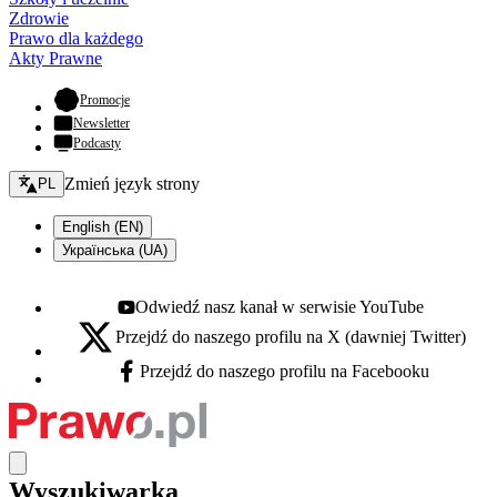
Zdrowie
Prawo dla każdego
Akty Prawne
- otwiera się w nowej karcie
Promocje
Newsletter
Podcasty
Zmień język - bieżący:
Zmień język strony
PL
English (EN)
Українська (UA)
Odwiedź nasz kanał w serwisie YouTube
Youtube - otwiera się w nowej karcie
Przejdź do naszego profilu na X (dawniej Twitter)
X - otwiera się w nowej karcie
Przejdź do naszego profilu na Facebooku
Facebook - otwiera się w nowej karcie
Wyszukiwarka