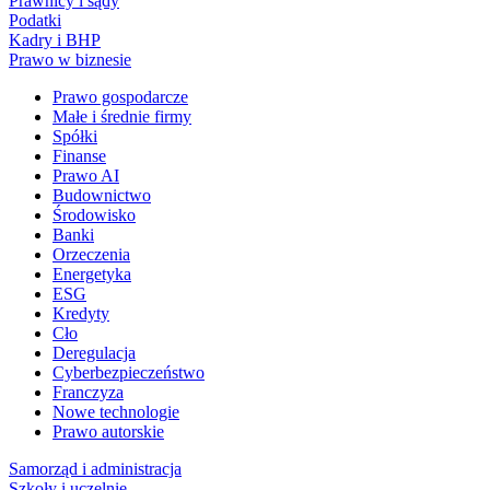
Prawnicy i sądy
Podatki
Kadry i BHP
Prawo w biznesie
Prawo gospodarcze
Małe i średnie firmy
Spółki
Finanse
Prawo AI
Budownictwo
Środowisko
Banki
Orzeczenia
Energetyka
ESG
Kredyty
Cło
Deregulacja
Cyberbezpieczeństwo
Franczyza
Nowe technologie
Prawo autorskie
Samorząd i administracja
Szkoły i uczelnie