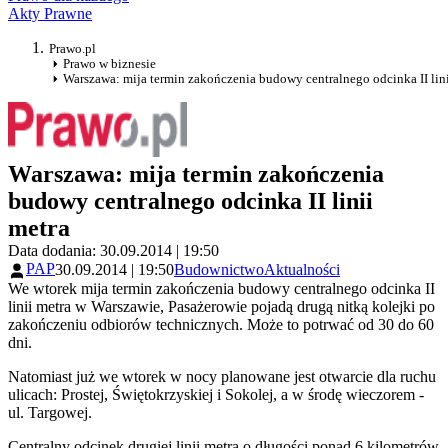
Akty Prawne
Prawo.pl
Prawo w biznesie
Warszawa: mija termin zakończenia budowy centralnego odcinka II lini
Warszawa: mija termin zakończenia
budowy centralnego odcinka II linii
metra
Data dodania: 30.09.2014 | 19:50
PAP
30.09.2014 | 19:50
Budownictwo
Aktualności
We wtorek mija termin zakończenia budowy centralnego odcinka II
linii metra w Warszawie, Pasażerowie pojadą drugą nitką kolejki po
zakończeniu odbiorów technicznych. Może to potrwać od 30 do 60
dni.
Natomiast już we wtorek w nocy planowane jest otwarcie dla ruchu
ulicach: Prostej, Świętokrzyskiej i Sokolej, a w środę wieczorem -
ul. Targowej.
Centralny odcinek drugiej linii metra o długości ponad 6 kilometrów