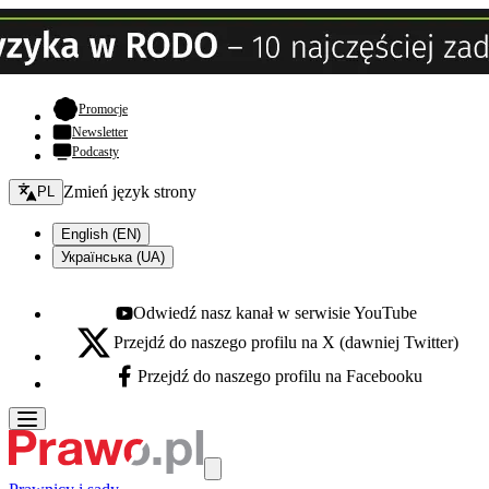
- otwiera się w nowej karcie
Promocje
Newsletter
Podcasty
Zmień język - bieżący:
Zmień język strony
PL
English (EN)
Українська (UA)
Odwiedź nasz kanał w serwisie YouTube
Youtube - otwiera się w nowej karcie
Przejdź do naszego profilu na X (dawniej Twitter)
X - otwiera się w nowej karcie
Przejdź do naszego profilu na Facebooku
Facebook - otwiera się w nowej karcie