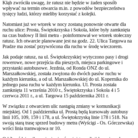
Kłąb zwróciła uwagę, że ratusz nie będzie w żaden sposób
wpływać na termin otwarcia m.in. z powodów bezpieczeństwa
tysięcy ludzi, którzy mieliby korzystać z kolejki.
Natomiast już we wtorek w nocy zostaną ponownie otwarte dla
ruchu ulice: Prosta, Świętokrzyska i Sokola, które były zamknięta
na czas budowy II linii metra - poinformował we wtorek stołeczny
ratusz. Ich otwarcie planowane jest na godz. 22. Ulica Targowa na
Pradze ma zostać przywrócona dla ruchu w środę wieczorem.
Jak podaje ratusz, na ul. Świętokrzyskiej wytyczono pasy i drogi
rowerowe, nowe przejścia dla pieszych, miejsca parkingowe i
przystanki autobusowe. Jezdnia, od Ronda ONZ do ul.
Marszałkowskiej, została zwężona do dwóch pasów ruchu w
każdym kierunku, a od ul. Marszałkowskiej do ul. Kopernika do
jednego pasa ruchu w każdym kierunku. Ul. Prosta została
zamknięta 11 września 2010 r., Świętokrzyska i Sokola 4 i 5
czerwca 2011 r., a ul. Targowa 15 października 2011 r.
W związku z otwarciem ulic nastąpią zmiany w komunikacji
miejskiej. Od 1 października ul. Prostą będą kursowały autobusy
linii 105, 109, 159 i 178, a ul. Świętokrzyską linie 178 i 518. Na
swoją starą trasę sprzed budowy metra (Wyścigi - Os. Górczewska)
wróci linia tramwajowa nr 10.