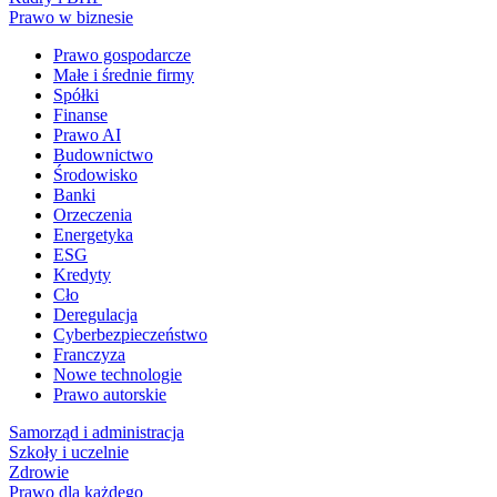
Prawo w biznesie
Prawo gospodarcze
Małe i średnie firmy
Spółki
Finanse
Prawo AI
Budownictwo
Środowisko
Banki
Orzeczenia
Energetyka
ESG
Kredyty
Cło
Deregulacja
Cyberbezpieczeństwo
Franczyza
Nowe technologie
Prawo autorskie
Samorząd i administracja
Szkoły i uczelnie
Zdrowie
Prawo dla każdego