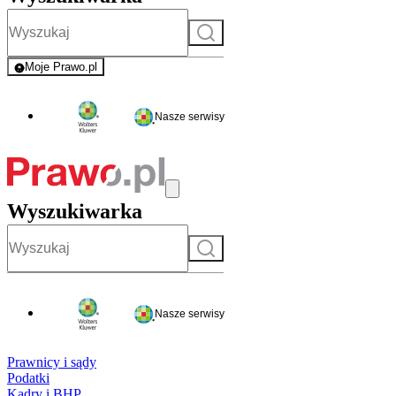
Szukaj
Moje Prawo.pl
- rejestracja i logowanie do serwisu
Nasze serwisy
Wyszukiwarka
Szukaj
Nasze serwisy
Prawnicy i sądy
Podatki
Kadry i BHP