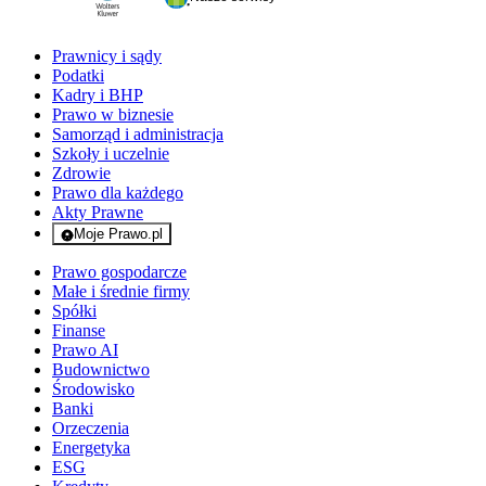
Prawnicy i sądy
Podatki
Kadry i BHP
Prawo w biznesie
Samorząd i administracja
Szkoły i uczelnie
Zdrowie
Prawo dla każdego
Akty Prawne
Moje Prawo.pl
- rejestracja i logowanie do serwisu
Prawo gospodarcze
Małe i średnie firmy
Spółki
Finanse
Prawo AI
Budownictwo
Środowisko
Banki
Orzeczenia
Energetyka
ESG