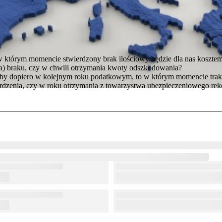
w którym momencie stwierdzony brak ilościowy będzie dla nas koszte
ia) braku, czy w chwili otrzymania kwoty odszkodowania?
by dopiero w kolejnym roku podatkowym, to w którym momencie trak
ierdzenia, czy w roku otrzymania z towarzystwa ubezpieczeniowego re