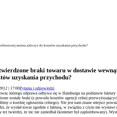
pólnotowej można zaliczyć do kosztów uzyskania przychodu?
wierdzone braki towaru w dostawie wewną
ztów uzyskania przychodu?
2012 | 17:00
Pytania i odpowiedzi
 towar, którego odprawa odbywa się w Hamburgu na podstawie faktury 
one zostały braki (z powodu kosztów agencji celnej przewyższającyc
śmy o korektę zgłoszenia celnego). Nie jest nam znane miejsce powsta
rdzi, że wysłał towar zgodnie z fakturą, w związku z czym nie wysta
y też twierdzi, że nic nie zaniedbał (kontener był zaplombowany). Wys