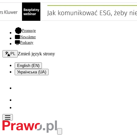
- otwiera się w nowej karcie
Promocje
Newsletter
Podcasty
Zmień język - bieżący:
Zmień język strony
PL
English (EN)
Українська (UA)