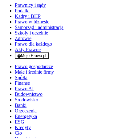
Prawnicy i sądy
Podatki
Kadry i BHP
Prawo w biznesie
Samorząd i administracja
Szkoły i uczelnie
Zdrowie
Prawo dla każdego
Akty Prawne
Moje Prawo.pl
- rejestracja i logowanie do serwisu
Prawo gospodarcze
Małe i średnie firmy
Spółki
Finanse
Prawo AI
Budownictwo
Środowisko
Banki
Orzeczenia
Energetyka
ESG
Kredyty
Cło