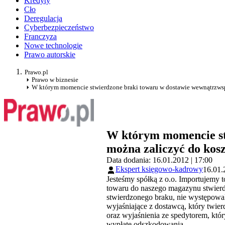
Kredyty
Cło
Deregulacja
Cyberbezpieczeństwo
Franczyza
Nowe technologie
Prawo autorskie
Prawo.pl
Prawo w biznesie
W którym momencie stwierdzone braki towaru w dostawie wewnątrzws
W którym momencie st
można zaliczyć do kos
Data dodania: 16.01.2012 | 17:00
Ekspert księgowo-kadrowy
16.01.
Jesteśmy spółką z o.o. Importujemy
towaru do naszego magazynu stwierdz
stwierdzonego braku, nie występowali
wyjaśniające z dostawcą, który twie
oraz wyjaśnienia ze spedytorem, któr
wypłatę odszkodowania.