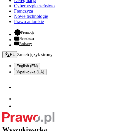
Deregulacja
Cyberbezpieczeństwo
Franczyza
Nowe technologie
Prawo autorskie
- otwiera się w nowej karcie
Promocje
Newsletter
Podcasty
Zmień język - bieżący:
Zmień język strony
PL
English (EN)
Українська (UA)
Wyszukiwarka