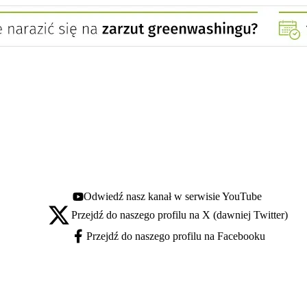
Odwiedź nasz kanał w serwisie YouTube
Youtube - otwiera się w nowej karcie
Przejdź do naszego profilu na X (dawniej Twitter)
X - otwiera się w nowej karcie
Przejdź do naszego profilu na Facebooku
Facebook - otwiera się w nowej karcie