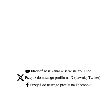
Odwiedź nasz kanał w serwisie YouTube
Youtube - otwiera się w nowej karcie
Przejdź do naszego profilu na X (dawniej Twitter)
X - otwiera się w nowej karcie
Przejdź do naszego profilu na Facebooku
Facebook - otwiera się w nowej karcie