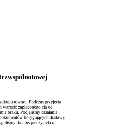
trzwspólnotowej
zakupu towaru. Podczas przyjęcia
h wartość zapłaconego cła od
nia braku. Podjęliśmy działania
wi dokumentów korygujących dostawę
tąpiliśmy do ubezpieczyciela o