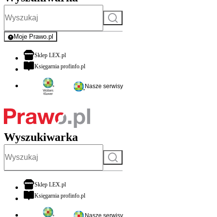
Szukaj
Moje Prawo.pl
- rejestracja i logowanie do serwisu
otwiera się w nowej karcie
Sklep LEX.pl
otwiera się w nowej karcie
Księgarnia profinfo.pl
Nasze serwisy
Wyszukiwarka
Szukaj
otwiera się w nowej karcie
Sklep LEX.pl
otwiera się w nowej karcie
Księgarnia profinfo.pl
Nasze serwisy