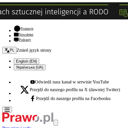
- otwiera się w nowej karcie
Promocje
Newsletter
Podcasty
Zmień język - bieżący:
Zmień język strony
PL
English (EN)
Українська (UA)
Odwiedź nasz kanał w serwisie YouTube
Youtube - otwiera się w nowej karcie
Przejdź do naszego profilu na X (dawniej Twitter)
X - otwiera się w nowej karcie
Przejdź do naszego profilu na Facebooku
Facebook - otwiera się w nowej karcie