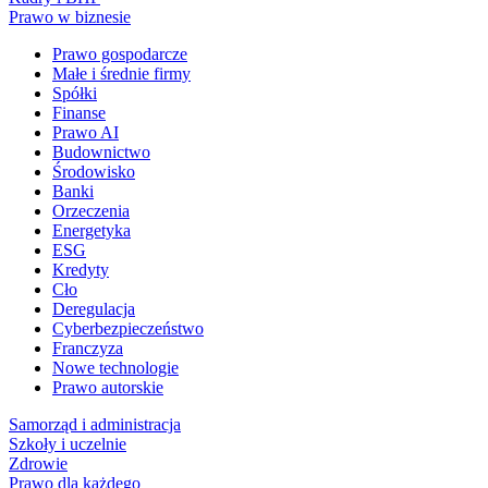
Prawo w biznesie
Prawo gospodarcze
Małe i średnie firmy
Spółki
Finanse
Prawo AI
Budownictwo
Środowisko
Banki
Orzeczenia
Energetyka
ESG
Kredyty
Cło
Deregulacja
Cyberbezpieczeństwo
Franczyza
Nowe technologie
Prawo autorskie
Samorząd i administracja
Szkoły i uczelnie
Zdrowie
Prawo dla każdego