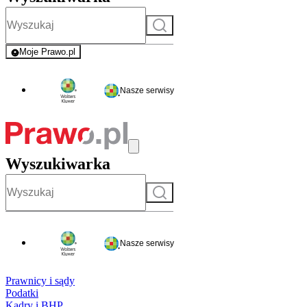
Szukaj
Moje Prawo.pl
- rejestracja i logowanie do serwisu
Nasze serwisy
Wyszukiwarka
Szukaj
Nasze serwisy
Prawnicy i sądy
Podatki
Kadry i BHP