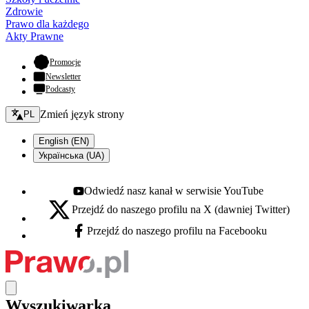
Zdrowie
Prawo dla każdego
Akty Prawne
- otwiera się w nowej karcie
Promocje
Newsletter
Podcasty
Zmień język - bieżący:
Zmień język strony
PL
English (EN)
Українська (UA)
Odwiedź nasz kanał w serwisie YouTube
Youtube - otwiera się w nowej karcie
Przejdź do naszego profilu na X (dawniej Twitter)
X - otwiera się w nowej karcie
Przejdź do naszego profilu na Facebooku
Facebook - otwiera się w nowej karcie
Wyszukiwarka