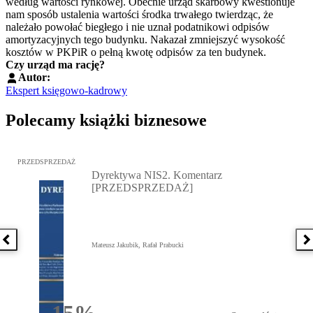
według wartości rynkowej. Obecnie urząd skarbowy kwestionuje
nam sposób ustalenia wartości środka trwałego twierdząc, że
należało powołać biegłego i nie uznał podatnikowi odpisów
amortyzacyjnych tego budynku. Nakazał zmniejszyć wysokość
kosztów w PKPiR o pełną kwotę odpisów za ten budynek.
Czy urząd ma rację?
Autor:
Ekspert księgowo-kadrowy
Polecamy książki biznesowe
Przejdź do: Dyrektywa NIS2. Komentarz [PRZEDSPRZEDAŻ], Mateu
PRZEDSPRZEDAŻ
Dyrektywa NIS2. Komentarz
[PRZEDSPRZEDAŻ]
Poprzednia książka
N
Mateusz Jakubik, Rafał Prabucki