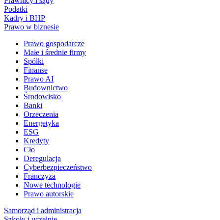
Prawnicy i sądy
Podatki
Kadry i BHP
Prawo w biznesie
Prawo gospodarcze
Małe i średnie firmy
Spółki
Finanse
Prawo AI
Budownictwo
Środowisko
Banki
Orzeczenia
Energetyka
ESG
Kredyty
Cło
Deregulacja
Cyberbezpieczeństwo
Franczyza
Nowe technologie
Prawo autorskie
Samorząd i administracja
Szkoły i uczelnie