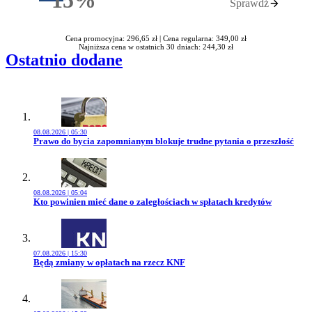
15%
Sprawdź
Rabatu
Cena promocyjna: 296,65 zł |
Cena regularna: 349,00 zł
Najniższa cena w ostatnich 30 dniach: 244,30 zł
Ostatnio dodane
08.08.2026 | 05:30
Przejdź do artykułu:
Prawo do bycia zapomnianym blokuje trudne pytania o przeszłość
08.08.2026 | 05:04
Przejdź do artykułu:
Kto powinien mieć dane o zaległościach w spłatach kredytów
07.08.2026 | 15:30
Przejdź do artykułu:
Będą zmiany w opłatach na rzecz KNF