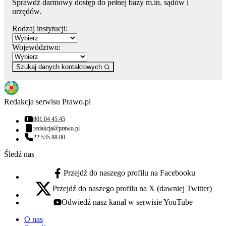
Sprawdź darmowy dostęp do pełnej bazy m.in. sądów i
urzędów.
Rodzaj instytucji:
Województwo:
Szukaj danych kontaktowych
Redakcja serwisu Prawo.pl
801 04 45 45
Numer telefonu:
redakcja@prawo.pl
Adres email:
22 535 88 00
Numer telefonu:
Śledź nas
Przejdź do naszego profilu na Facebooku
facebook - otwiera się w nowej karcie
Przejdź do naszego profilu na X (dawniej Twitter)
x - otwiera się w nowej karcie
Odwiedź nasz kanał w serwisie YouTube
youtube - otwiera się w nowej karcie
O nas