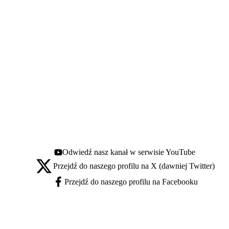
Odwiedź nasz kanał w serwisie YouTube
Youtube - otwiera się w nowej karcie
Przejdź do naszego profilu na X (dawniej Twitter)
X - otwiera się w nowej karcie
Przejdź do naszego profilu na Facebooku
Facebook - otwiera się w nowej karcie