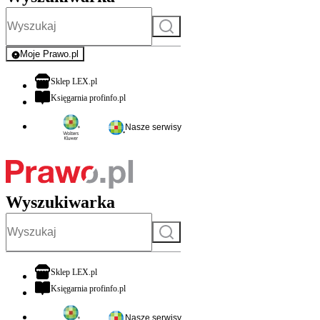
Szukaj
Moje Prawo.pl
- rejestracja i logowanie do serwisu
otwiera się w nowej karcie
Sklep LEX.pl
otwiera się w nowej karcie
Księgarnia profinfo.pl
Nasze serwisy
Wyszukiwarka
Szukaj
otwiera się w nowej karcie
Sklep LEX.pl
otwiera się w nowej karcie
Księgarnia profinfo.pl
Nasze serwisy