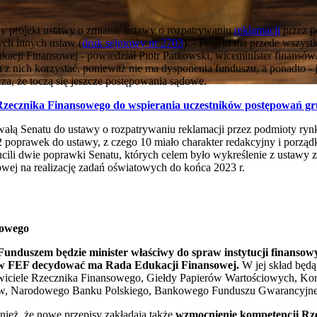
wy projekt ustawy o zmianie ustawy o rozpatrywaniu
reklamacji
przez p
ch innych ustaw (
druk sejmowy nr 2703
). - Projekt ma przede wszys
ji Finansowej - powiedział Piotr Patkowski, wiceminister finansów. 
a z nich korzystać, ponieważ nie ma dysponenta funduszu, a ponadto - 
a, że toczą się jeszcze postępowania sądowe.
ecznika Finansowego do wspierania uczestników postępowań g
wałą Senatu do ustawy o rozpatrywaniu reklamacji przez podmioty ry
oprawek do ustawy, z czego 10 miało charakter redakcyjny i porządk
ili dwie poprawki Senatu, których celem było wykreślenie z ustawy 
owej na realizację zadań oświatowych do końca 2023 r.
sowego
unduszem będzie minister właściwy do spraw instytucji finansow
ów FEF decydować ma Rada Edukacji Finansowej.
W jej skład będą
stawiciele Rzecznika Finansowego, Giełdy Papierów Wartościowych, K
w, Narodowego Banku Polskiego, Bankowego Funduszu Gwarancyjne
ież, że nowe przepisy zakładają także
wzmocnienie kompetencji Rze