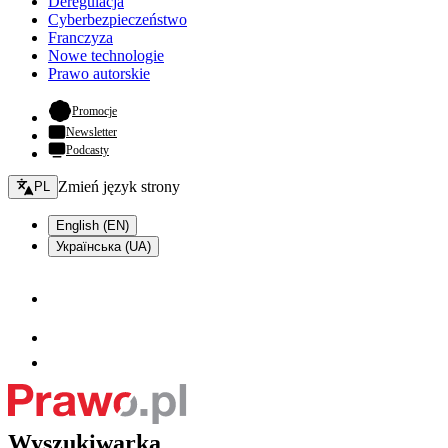
Deregulacja
Cyberbezpieczeństwo
Franczyza
Nowe technologie
Prawo autorskie
- otwiera się w nowej karcie
Promocje
Newsletter
Podcasty
Zmień język - bieżący:
Zmień język strony
PL
English (EN)
Українська (UA)
Wyszukiwarka