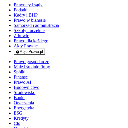
Prawnicy i sądy
Podatki
Kadry i BHP
Prawo w biznesie
Samorząd i administracja
Szkoły i uczelnie
Zdrowie
Prawo dla każdego
Akty Prawne
Moje Prawo.pl
- rejestracja i logowanie do serwisu
Prawo gospodarcze
Małe i średnie firmy
Spółki
Finanse
Prawo AI
Budownictwo
Środowisko
Banki
Orzeczenia
Energetyka
ESG
Kredyty
Cło