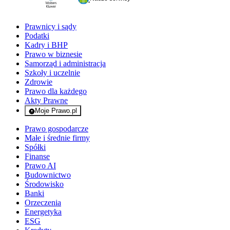
Prawnicy i sądy
Podatki
Kadry i BHP
Prawo w biznesie
Samorząd i administracja
Szkoły i uczelnie
Zdrowie
Prawo dla każdego
Akty Prawne
Moje Prawo.pl
- rejestracja i logowanie do serwisu
Prawo gospodarcze
Małe i średnie firmy
Spółki
Finanse
Prawo AI
Budownictwo
Środowisko
Banki
Orzeczenia
Energetyka
ESG