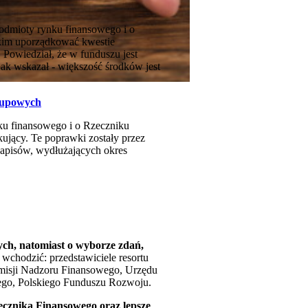
odmioty rynku finansowego i o
tkim uporządkować kwestie
Powiedział, że w funduszu jest
jak wskazał - większość środków jest
rupowych
nku finansowego i o Rzeczniku
ujący. Te poprawki zostały przez
zapisów, wydłużających okres
ych, natomiast o wyborze zdań,
 wchodzić: przedstawiciele resortu
omisji Nadzoru Finansowego, Urzędu
go, Polskiego Funduszu Rozwoju.
cznika Finansowego oraz lepsze