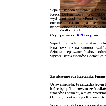
Sejm 4 listopada br. uchwalił rządo
Rzeczniku Finansowym oraz niektóry
wydawania środków z Funduszu Edukac
obecnie ok. 100 mln zł, ale nie możn
nieprawomocnie zasądzona, co oznacz
Źródło: iStock
Czytaj również:
RPO za prawem Rz
Sejm 1 grudnia br. głosował nad uch
Finansowym. Senat zaproponował 12 p
Sejm zaakceptowane. Posłowie odrzuc
wykorzystania środków z dotacji cel
Zwiększenie roli Rzecznika Finan
Ustawa zakłada, że
zarządzającym F
które będą finansowane ze środk
finansów i edukacji, a także przed
Ochrony Konkurencji i Konsumentó
Wiceminister Patkowski wskazał równ