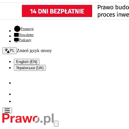
- otwiera się w nowej karcie
Promocje
Newsletter
Podcasty
Zmień język - bieżący:
Zmień język strony
PL
English (EN)
Українська (UA)