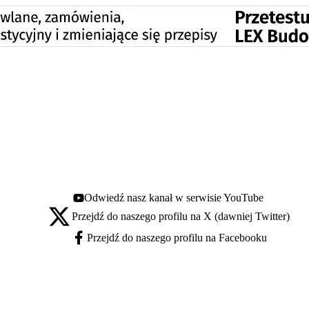
Odwiedź nasz kanał w serwisie YouTube
Youtube - otwiera się w nowej karcie
Przejdź do naszego profilu na X (dawniej Twitter)
X - otwiera się w nowej karcie
Przejdź do naszego profilu na Facebooku
Facebook - otwiera się w nowej karcie