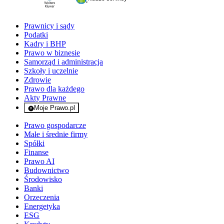
Prawnicy i sądy
Podatki
Kadry i BHP
Prawo w biznesie
Samorząd i administracja
Szkoły i uczelnie
Zdrowie
Prawo dla każdego
Akty Prawne
Moje Prawo.pl
- rejestracja i logowanie do serwisu
Prawo gospodarcze
Małe i średnie firmy
Spółki
Finanse
Prawo AI
Budownictwo
Środowisko
Banki
Orzeczenia
Energetyka
ESG