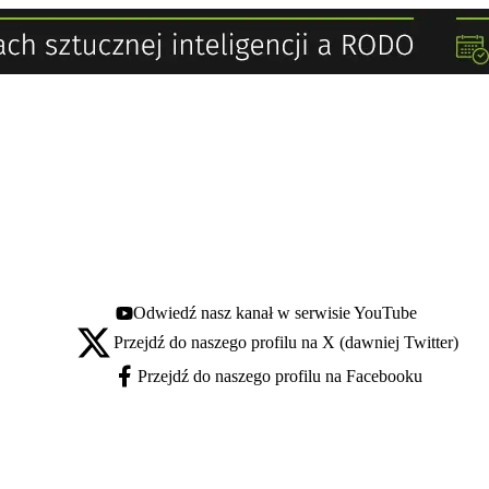
Odwiedź nasz kanał w serwisie YouTube
Youtube - otwiera się w nowej karcie
Przejdź do naszego profilu na X (dawniej Twitter)
X - otwiera się w nowej karcie
Przejdź do naszego profilu na Facebooku
Facebook - otwiera się w nowej karcie