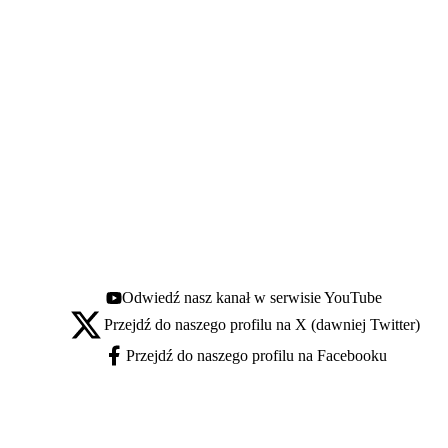
Odwiedź nasz kanał w serwisie YouTube
Youtube - otwiera się w nowej karcie
Przejdź do naszego profilu na X (dawniej Twitter)
X - otwiera się w nowej karcie
Przejdź do naszego profilu na Facebooku
Facebook - otwiera się w nowej karcie