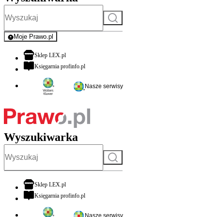
Szukaj
Moje Prawo.pl
- rejestracja i logowanie do serwisu
otwiera się w nowej karcie
Sklep LEX.pl
otwiera się w nowej karcie
Księgarnia profinfo.pl
Nasze serwisy
Wyszukiwarka
Szukaj
otwiera się w nowej karcie
Sklep LEX.pl
otwiera się w nowej karcie
Księgarnia profinfo.pl
Nasze serwisy