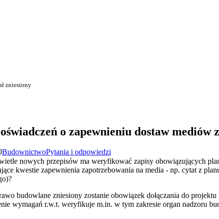
ł zniesiony
oświadczeń o zapewnieniu dostaw mediów zo
0
Budownictwo
Pytania i odpowiedzi
 świetle nowych przepisów ma weryfikować zapisy obowiązujących plan
ce kwestie zapewnienia zapotrzebowania na media - np. cytat z planu
go)?
rawo budowlane zniesiony zostanie obowiązek dołączania do projekt
nie wymagań r.w.t. weryfikuje m.in. w tym zakresie organ nadzoru b