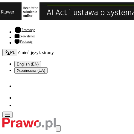
- otwiera się w nowej karcie
Promocje
Newsletter
Podcasty
Zmień język - bieżący:
Zmień język strony
PL
English (EN)
Українська (UA)