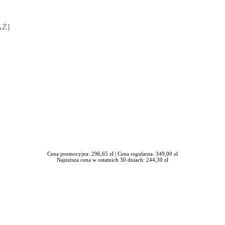
sz Jakubik, Rafał Prabucki - otwiera się w nowym oknie
AŻ]
Cena promocyjna: 296,65 zł |
Cena regularna: 349,00 zł
Najniższa cena w ostatnich 30 dniach: 244,30 zł