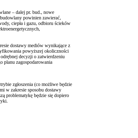
lane – dalej pr. bud., nowe
ekt budowlany powinien zawierać,
ody, ciepła i gazu, odbioru ścieków
ektroenergetycznych,
kresie dostawy mediów wynikające z
yfikowania powyższej okoliczności
 odrębnej decyzji o zatwierdzeniu
go planu zagospodarowania
ybie zgłoszenia (co możliwe będzie
ami w zakresie sposobu dostawy
zą problematykę będzie się dopiero
yki.