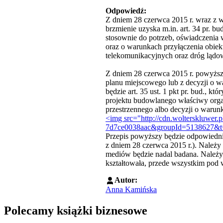
Odpowiedź:
Z dniem 28 czerwca 2015 r. wraz z w
brzmienie uzyska m.in. art. 34 pr. bu
stosownie do potrzeb, oświadczenia 
oraz o warunkach przyłączenia obiek
telekomunikacyjnych oraz dróg lądo
Z dniem 28 czerwca 2015 r. powyższ
planu miejscowego lub z decyzji o 
będzie art. 35 ust. 1 pkt pr. bud., 
projektu budowlanego właściwy org
przestrzennego albo decyzji o waru
<img src="http://cdn.wolterskluwer
7d7ce0038aac&groupId=5138627&t=
Przepis powyższy będzie odpowiedn
z dniem 28 czerwca 2015 r.). Należ
mediów będzie nadal badana. Należy
kształtowała, przede wszystkim pod
Autor:
Anna Kamińska
Polecamy książki biznesowe