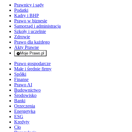
Prawnicy i sądy
Podatki
Kadry i BHP
Prawo w biznesie
Samorząd i administracja
Szkoły i uczelnie
Zdrowie
Prawo dla każdego
Akty Prawne
Moje Prawo.pl
- rejestracja i logowanie do serwisu
Prawo gospodarcze
Małe i średnie firmy
Spółki
Finanse
Prawo AI
Budownictwo
Środowisko
Banki
Orzeczenia
Energetyka
ESG
Kredyty
Cło