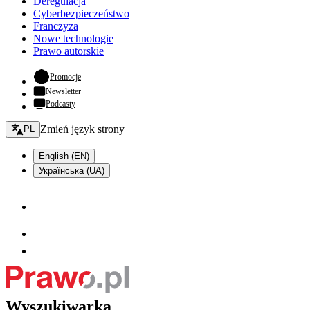
Deregulacja
Cyberbezpieczeństwo
Franczyza
Nowe technologie
Prawo autorskie
- otwiera się w nowej karcie
Promocje
Newsletter
Podcasty
Zmień język - bieżący:
Zmień język strony
PL
English (EN)
Українська (UA)
Wyszukiwarka