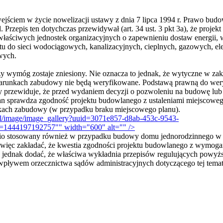
ejściem w życie nowelizacji ustawy z dnia 7 lipca 1994 r. Prawo budow
d. Przepis ten dotychczas przewidywał (art. 34 ust. 3 pkt 3a), że proj
właściwych jednostek organizacyjnych o zapewnieniu dostaw energii, w
tu do sieci wodociągowych, kanalizacyjnych, cieplnych, gazowych, el
wych.
y wymóg zostaje zniesiony. Nie oznacza to jednak, że wytyczne w za
warunkach zabudowy nie będą weryfikowane. Podstawą prawną do wer
który przewiduje, że przed wydaniem decyzji o pozwoleniu na budowę lub
an sprawdza zgodność projektu budowlanego z ustaleniami miejscowe
nkach zabudowy (w przypadku braku miejscowego planu).
.pl/image/image_gallery?uuid=3071e857-d8ab-453c-9543-
1444197192757"" width="600" alt="" />
io stosowany również w przypadku budowy domu jednorodzinnego w tr
y więc zakładać, że kwestia zgodności projektu budowlanego z wymog
 jednak dodać, że właściwa wykładnia przepisów regulujących powyżs
 wpływem orzecznictwa sądów administracyjnych dotyczącego tej temat