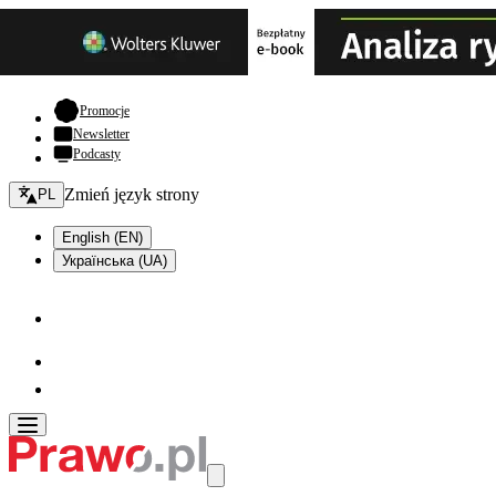
- otwiera się w nowej karcie
Promocje
Newsletter
Podcasty
Zmień język - bieżący:
Zmień język strony
PL
English (EN)
Українська (UA)