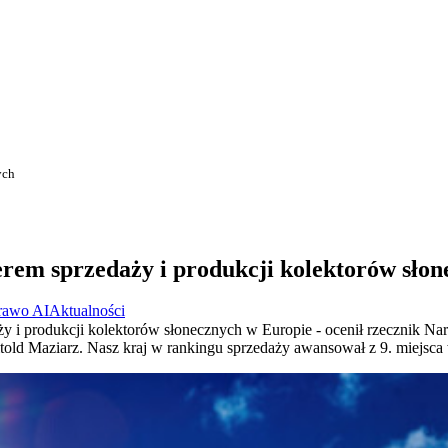
ych
em sprzedaży i produkcji kolektorów słon
rawo AI
Aktualności
aży i produkcji kolektorów słonecznych w Europie - ocenił rzecznik
ld Maziarz. Nasz kraj w rankingu sprzedaży awansował z 9. miejsca 