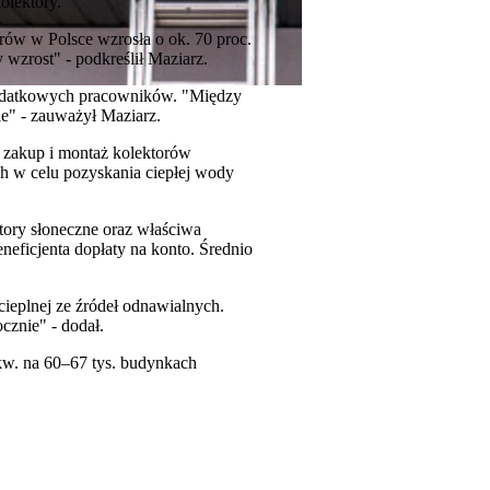
olektory.
rów w Polsce wzrosła o ok. 70 proc.
wzrost" - podkreślił Maziarz.
 dodatkowych pracowników. "Między
ie" - zauważył Maziarz.
 zakup i montaż kolektorów
ch w celu pozyskania ciepłej wody
tory słoneczne oraz właściwa
neficjenta dopłaty na konto. Średnio
cieplnej ze źródeł odnawialnych.
cznie" - dodał.
kw. na 60–67 tys. budynkach