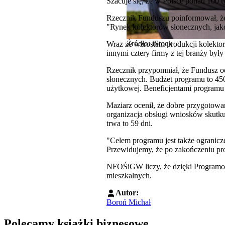
Szacuje się, że w Polsce ponad 100 t
Rzecznik Funduszu poinformował, że 
"Rynek kolektorów słonecznych, jako
Źródło: iStock
Wraz ze wzrostem produkcji kolekto
innymi cztery firmy z tej branży był
Rzecznik przypomniał, że Fundusz o
słonecznych. Budżet programu to 450
użytkowej. Beneficjentami programu
Maziarz ocenił, że dobre przygotowa
organizacja obsługi wniosków skutkuj
trwa to 59 dni.
"Celem programu jest także ogranicze
Przewidujemy, że po zakończeniu pro
NFOŚiGW liczy, że dzięki Programow
mieszkalnych.
Autor:
Boroń Michał
Polecamy książki biznesowe