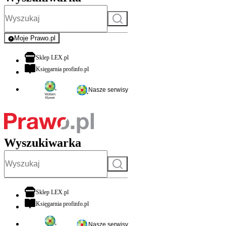
Szukaj
Moje Prawo.pl
- rejestracja i logowanie do serwisu
otwiera się w nowej karcie
Sklep LEX.pl
otwiera się w nowej karcie
Księgarnia profinfo.pl
Nasze serwisy
Wyszukiwarka
Szukaj
otwiera się w nowej karcie
Sklep LEX.pl
otwiera się w nowej karcie
Księgarnia profinfo.pl
Nasze serwisy