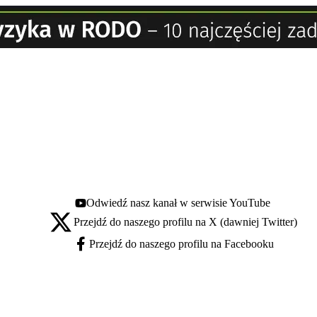
Odwiedź nasz kanał w serwisie YouTube
Youtube - otwiera się w nowej karcie
Przejdź do naszego profilu na X (dawniej Twitter)
X - otwiera się w nowej karcie
Przejdź do naszego profilu na Facebooku
Facebook - otwiera się w nowej karcie