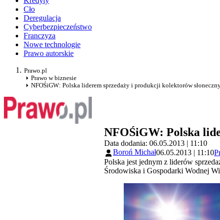
Kredyty
Cło
Deregulacja
Cyberbezpieczeństwo
Franczyza
Nowe technologie
Prawo autorskie
Prawo.pl
Prawo w biznesie
NFOŚiGW: Polska liderem sprzedaży i produkcji kolektorów słoneczn
NFOŚiGW: Polska lider
Data dodania: 06.05.2013 | 11:10
Boroń Michał
06.05.2013 | 11:10
P
Polska jest jednym z liderów sprzed
Środowiska i Gospodarki Wodnej Wito