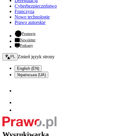
Deregulacja
Cyberbezpieczeństwo
Franczyza
Nowe technologie
Prawo autorskie
- otwiera się w nowej karcie
Promocje
Newsletter
Podcasty
Zmień język - bieżący:
Zmień język strony
PL
English (EN)
Українська (UA)
Wyszukiwarka