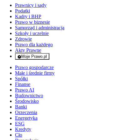
Prawnicy i sądy
Podatki
Kadry i BHP
Prawo w biznesie
Samorząd i administracja
Szkoły i uczelnie
Zdrowie
Prawo dla każdego
Akty Prawne
Moje Prawo.pl
- rejestracja i logowanie do serwisu
Prawo gospodarcze
Małe i średnie firmy
Spółki
Finanse
Prawo AI
Budownictwo
Środowisko
Banki
Orzeczenia
Energetyka
ESG
Kredyty
Cło