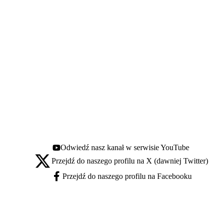
Odwiedź nasz kanał w serwisie YouTube
Youtube - otwiera się w nowej karcie
Przejdź do naszego profilu na X (dawniej Twitter)
X - otwiera się w nowej karcie
Przejdź do naszego profilu na Facebooku
Facebook - otwiera się w nowej karcie