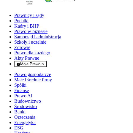
Prawnicy i sądy
Podatki
Kadry i BHP
Prawo w biznesie
Samorząd i administracja
Szkoły i uczelnie
Zdrowie
Prawo dla każdego
Akty Prawne
Moje Prawo.pl
- rejestracja i logowanie do serwisu
Prawo gospodarcze
Małe i średnie firmy
Spółki
Finanse
Prawo AI
Budownictwo
Środowisko
Banki
Orzeczenia
Energetyka
ESG