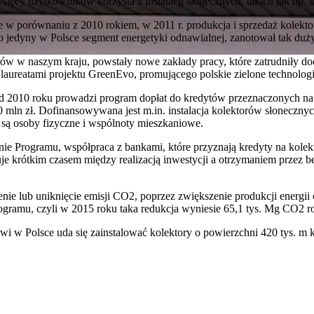
ysięcy użytkowników korzysta z instalacji słonecznych, takich jak np. k
w porównaniu z 2010 rokiem, w 2011 r. produkcja i sprzedaż kolekto
 jedyny w Polsce segment energetyki odnawialnej, zanotował tak duży 
rów w naszym kraju, powstały nowe zakłady pracy, które zatrudniły
y laureatami projektu GreenEvo, promującego polskie zielone technolog
d 2010 roku prowadzi program dopłat do kredytów przeznaczonych na
 mln zł. Dofinansowywana jest m.in. instalacja kolektorów słoneczny
 są osoby fizyczne i wspólnoty mieszkaniowe.
nie Programu, współpraca z bankami, które przyznają kredyty na kolek
e krótkim czasem między realizacją inwestycji a otrzymaniem przez be
nie lub uniknięcie emisji CO2, poprzez zwiększenie produkcji energii 
gramu, czyli w 2015 roku taka redukcja wyniesie 65,1 tys. Mg CO2 ro
i w Polsce uda się zainstalować kolektory o powierzchni 420 tys. m 