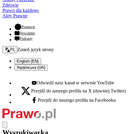
Zdrowie
Prawo dla każdego
Akty Prawne
- otwiera się w nowej karcie
Promocje
Newsletter
Podcasty
Zmień język - bieżący:
Zmień język strony
PL
English (EN)
Українська (UA)
Odwiedź nasz kanał w serwisie YouTube
Youtube - otwiera się w nowej karcie
Przejdź do naszego profilu na X (dawniej Twitter)
X - otwiera się w nowej karcie
Przejdź do naszego profilu na Facebooku
Facebook - otwiera się w nowej karcie
Wyszukiwarka