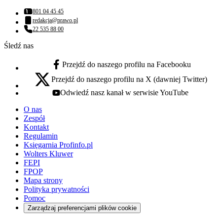
801 04 45 45
Numer telefonu:
redakcja@prawo.pl
Adres email:
22 535 88 00
Numer telefonu:
Śledź nas
Przejdź do naszego profilu na Facebooku
facebook - otwiera się w nowej karcie
Przejdź do naszego profilu na X (dawniej Twitter)
x - otwiera się w nowej karcie
Odwiedź nasz kanał w serwisie YouTube
youtube - otwiera się w nowej karcie
O nas
Zespół
Kontakt
Regulamin
Księgarnia Profinfo.pl
Wolters Kluwer
FEPI
FPOP
Mapa strony
Polityka prywatności
Pomoc
Zarządzaj preferencjami plików cookie