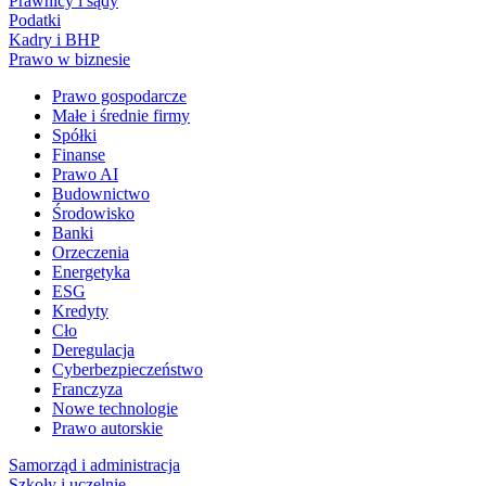
Prawnicy i sądy
Podatki
Kadry i BHP
Prawo w biznesie
Prawo gospodarcze
Małe i średnie firmy
Spółki
Finanse
Prawo AI
Budownictwo
Środowisko
Banki
Orzeczenia
Energetyka
ESG
Kredyty
Cło
Deregulacja
Cyberbezpieczeństwo
Franczyza
Nowe technologie
Prawo autorskie
Samorząd i administracja
Szkoły i uczelnie