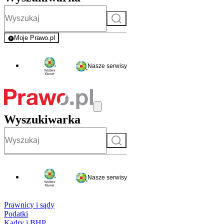
Szukaj
Moje Prawo.pl
- rejestracja i logowanie do serwisu
Nasze serwisy
Wyszukiwarka
Szukaj
Nasze serwisy
Prawnicy i sądy
Podatki
Kadry i BHP