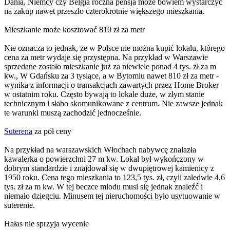
Dania, Niemcy czy Belgia roczna pensja może bowiem wystarczyć
na zakup nawet przeszło czterokrotnie większego mieszkania.
Mieszkanie może kosztować 810 zł za metr
Nie oznacza to jednak, że w Polsce nie można kupić lokalu, którego
cena za metr wydaje się przystępna. Na przykład w Warszawie
sprzedane zostało mieszkanie już za niewiele ponad 4 tys. zł za m
kw., W Gdańsku za 3 tysiące, a w Bytomiu nawet 810 zł za metr -
wynika z informacji o transakcjach zawartych przez Home Broker
w ostatnim roku. Często bywają to lokale duże, w złym stanie
technicznym i słabo skomunikowane z centrum. Nie zawsze jednak
te warunki muszą zachodzić jednocześnie.
Suterena
za pół ceny
Na przykład na warszawskich Włochach nabywcę znalazła
kawalerka o powierzchni 27 m kw. Lokal był wykończony w
dobrym standardzie i znajdował się w dwupiętrowej kamienicy z
1950 roku. Cena tego mieszkania to 123,5 tys. zł, czyli zaledwie 4,6
tys. zł za m kw. W tej beczce miodu musi się jednak znaleźć i
niemało dziegciu. Minusem tej nieruchomości było usytuowanie w
suterenie.
Hałas nie sprzyja wycenie