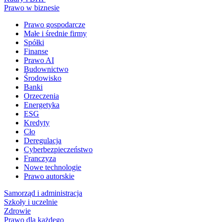
Prawo w biznesie
Prawo gospodarcze
Małe i średnie firmy
Spółki
Finanse
Prawo AI
Budownictwo
Środowisko
Banki
Orzeczenia
Energetyka
ESG
Kredyty
Cło
Deregulacja
Cyberbezpieczeństwo
Franczyza
Nowe technologie
Prawo autorskie
Samorząd i administracja
Szkoły i uczelnie
Zdrowie
Prawo dla każdego