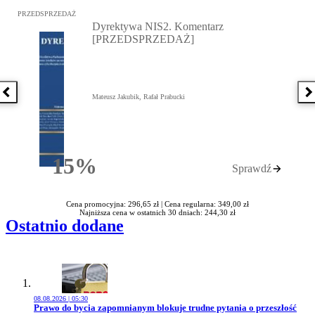
Przejdź do: Dyrektywa NIS2. Komentarz [PRZEDSPRZEDAŻ], Mateu
PRZEDSPRZEDAŻ
Dyrektywa NIS2. Komentarz
[PRZEDSPRZEDAŻ]
Poprzednia książka
N
Mateusz Jakubik, Rafał Prabucki
15%
Sprawdź
Rabatu
Cena promocyjna: 296,65 zł |
Cena regularna: 349,00 zł
Najniższa cena w ostatnich 30 dniach: 244,30 zł
Ostatnio dodane
08.08.2026 | 05:30
Przejdź do artykułu:
Prawo do bycia zapomnianym blokuje trudne pytania o przeszłość