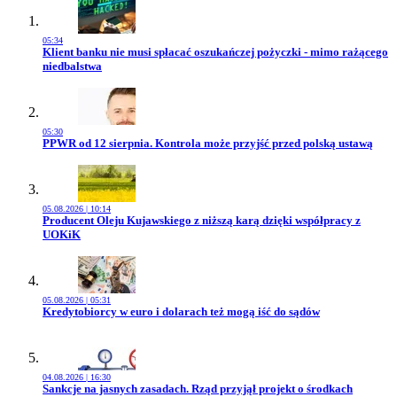
05:34
Przejdź do artykułu:
Klient banku nie musi spłacać oszukańczej pożyczki - mimo rażącego
niedbalstwa
05:30
Przejdź do artykułu:
PPWR od 12 sierpnia. Kontrola może przyjść przed polską ustawą
05.08.2026 | 10:14
Przejdź do artykułu:
Producent Oleju Kujawskiego z niższą karą dzięki współpracy z
UOKiK
05.08.2026 | 05:31
Przejdź do artykułu:
Kredytobiorcy w euro i dolarach też mogą iść do sądów
04.08.2026 | 16:30
Przejdź do artykułu:
Sankcje na jasnych zasadach. Rząd przyjął projekt o środkach