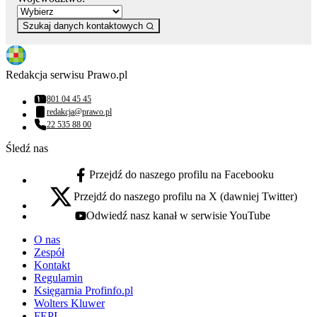
Szukaj danych kontaktowych
Redakcja serwisu Prawo.pl
801 04 45 45
Numer telefonu:
redakcja@prawo.pl
Adres email:
22 535 88 00
Numer telefonu:
Śledź nas
Przejdź do naszego profilu na Facebooku
facebook - otwiera się w nowej karcie
Przejdź do naszego profilu na X (dawniej Twitter)
x - otwiera się w nowej karcie
Odwiedź nasz kanał w serwisie YouTube
youtube - otwiera się w nowej karcie
O nas
Zespół
Kontakt
Regulamin
Księgarnia Profinfo.pl
Wolters Kluwer
FEPI