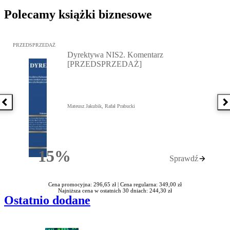
Polecamy książki biznesowe
Przejdź do: Dyrektywa NIS2. Komentarz [PRZEDSPRZEDAŻ], Mateu
PRZEDSPRZEDAŻ
Dyrektywa NIS2. Komentarz
[PRZEDSPRZEDAŻ]
Poprzednia książka
N
Mateusz Jakubik, Rafał Prabucki
15%
Sprawdź
Rabatu
Cena promocyjna: 296,65 zł |
Cena regularna: 349,00 zł
Najniższa cena w ostatnich 30 dniach: 244,30 zł
Ostatnio dodane