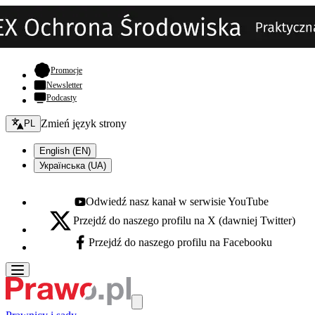
- otwiera się w nowej karcie
Promocje
Newsletter
Podcasty
Zmień język - bieżący:
Zmień język strony
PL
English (EN)
Українська (UA)
Odwiedź nasz kanał w serwisie YouTube
Youtube - otwiera się w nowej karcie
Przejdź do naszego profilu na X (dawniej Twitter)
X - otwiera się w nowej karcie
Przejdź do naszego profilu na Facebooku
Facebook - otwiera się w nowej karcie