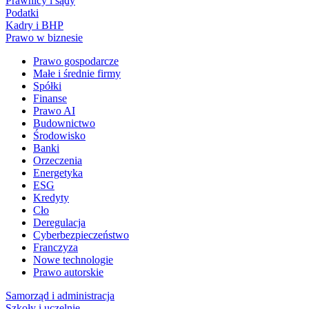
Prawnicy i sądy
Podatki
Kadry i BHP
Prawo w biznesie
Prawo gospodarcze
Małe i średnie firmy
Spółki
Finanse
Prawo AI
Budownictwo
Środowisko
Banki
Orzeczenia
Energetyka
ESG
Kredyty
Cło
Deregulacja
Cyberbezpieczeństwo
Franczyza
Nowe technologie
Prawo autorskie
Samorząd i administracja
Szkoły i uczelnie