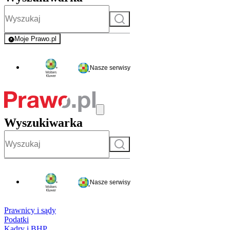
Szukaj
Moje Prawo.pl
- rejestracja i logowanie do serwisu
Nasze serwisy
Wyszukiwarka
Szukaj
Nasze serwisy
Prawnicy i sądy
Podatki
Kadry i BHP