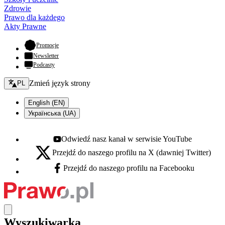
Zdrowie
Prawo dla każdego
Akty Prawne
- otwiera się w nowej karcie
Promocje
Newsletter
Podcasty
Zmień język - bieżący:
Zmień język strony
PL
English (EN)
Українська (UA)
Odwiedź nasz kanał w serwisie YouTube
Youtube - otwiera się w nowej karcie
Przejdź do naszego profilu na X (dawniej Twitter)
X - otwiera się w nowej karcie
Przejdź do naszego profilu na Facebooku
Facebook - otwiera się w nowej karcie
Wyszukiwarka