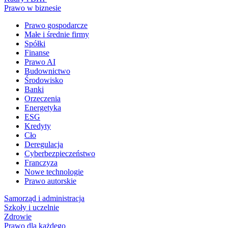
Prawo w biznesie
Prawo gospodarcze
Małe i średnie firmy
Spółki
Finanse
Prawo AI
Budownictwo
Środowisko
Banki
Orzeczenia
Energetyka
ESG
Kredyty
Cło
Deregulacja
Cyberbezpieczeństwo
Franczyza
Nowe technologie
Prawo autorskie
Samorząd i administracja
Szkoły i uczelnie
Zdrowie
Prawo dla każdego