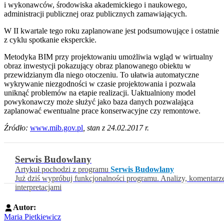
i wykonawców, środowiska akademickiego i naukowego,
administracji publicznej oraz publicznych zamawiających.
W II kwartale tego roku zaplanowane jest podsumowujące i ostatnie
z cyklu spotkanie eksperckie.
Metodyka BIM przy projektowaniu umożliwia wgląd w wirtualny
obraz inwestycji pokazujący obraz planowanego obiektu w
przewidzianym dla niego otoczeniu. To ułatwia automatyczne
wykrywanie niezgodności w czasie projektowania i pozwala
uniknąć problemów na etapie realizacji. Uaktualniony model
powykonawczy może służyć jako baza danych pozwalająca
zaplanować ewentualne prace konserwacyjne czy remontowe.
Ź
ródło:
www.mib.gov.pl
,
stan z 24.02.
2017 r.
Serwis Budowlany
Artykuł pochodzi z programu
Serwis Budowlany
Już dziś wypróbuj funkcjonalności programu. Analizy, komentarz
interpretacjami
Autor:
Maria Pietkiewicz