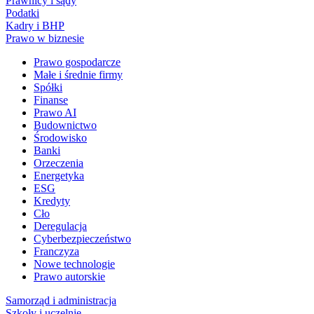
Prawnicy i sądy
Podatki
Kadry i BHP
Prawo w biznesie
Prawo gospodarcze
Małe i średnie firmy
Spółki
Finanse
Prawo AI
Budownictwo
Środowisko
Banki
Orzeczenia
Energetyka
ESG
Kredyty
Cło
Deregulacja
Cyberbezpieczeństwo
Franczyza
Nowe technologie
Prawo autorskie
Samorząd i administracja
Szkoły i uczelnie