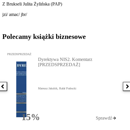
Z Brukseli Julita Żylińska (PAP)
jzi/ amac/ jbr/
Polecamy książki biznesowe
Przejdź do: Dyrektywa NIS2. Komentarz [PRZEDSPRZEDAŻ], Mateu
PRZEDSPRZEDAŻ
Dyrektywa NIS2. Komentarz
[PRZEDSPRZEDAŻ]
Poprzednia książka
N
Mateusz Jakubik, Rafał Prabucki
15%
Sprawdź
Rabatu