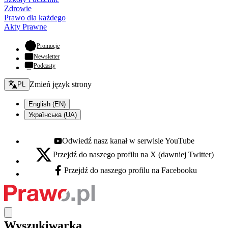
Zdrowie
Prawo dla każdego
Akty Prawne
- otwiera się w nowej karcie
Promocje
Newsletter
Podcasty
Zmień język - bieżący:
Zmień język strony
PL
English (EN)
Українська (UA)
Odwiedź nasz kanał w serwisie YouTube
Youtube - otwiera się w nowej karcie
Przejdź do naszego profilu na X (dawniej Twitter)
X - otwiera się w nowej karcie
Przejdź do naszego profilu na Facebooku
Facebook - otwiera się w nowej karcie
Wyszukiwarka