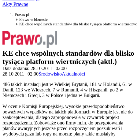
Akty Prawne
Prawo.pl
Prawo w biznesie
KE chce wspólnych standardów dla blisko tysiąca platform wiertniczych
KE chce wspólnych standardów dla blisko
tysiąca platform wiertniczych (aktl.)
Data dodania: 28.10.2011 | 02:00
28.10.2011 | 02:00
Środowisko
Aktualności
486 takich instalacji jest w Wielkiej Brytanii, 181 w Holandii, 61 w
Danii, 123 we Włoszech, 7 w Rumunii, 4 w Hiszpanii, po 2 w
Niemczech i Grecji, 3 w Polsce i jedna w Bułgarii.
W ocenie Komisji Europejskiej, wysokie prawdopodobieństwo
poważnych wypadków na takich platformach w Europie jest nie do
zaakceptowania, dlatego zaproponowała w czwartek projekt
rozporządzenia. Zobowiąże ono firmy m.in. do przygotowania
planów awaryjnych jeszcze przed rozpoczęciem poszukiwań i
wydobycia gazu lub ropy na morzu; plany takie musiałyby