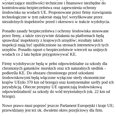
wystarczające możliwości techniczne i finansowe niezbędne do
kontrolowania bezpieczeństwa oraz zapewnienia ochrony
środowiska na wodach UE. Proponowane przez firmy rozwiązania
technologiczne w tym zakresie mają być weryfikowane przez
niezależnych inspektorów przed i okresowo w trakcie wydobycia.
Ponadto zasady bezpieczeństwa i ochrony środowiska stosowane
przez firmy, a także rzeczywiste działania na platformach będą
sprawdzać inspektorzy z krajowych urzędów; rezultaty takich
inspekcji mają być upublicznione na stronach internetowych tych
urzędów. Ponadto raport o bezpieczeństwie wierceń na unijnych
wodach co 2 lata będzie przygotowywać KE.
Firmy wydobywcze będą w pełni odpowiedzialne za szkody dla
chronionych gatunków morskich oraz ich naturalnych siedlisk -
podkreśla KE. Do obszaru chronionego przed szkodami
środowiskowymi będą włączone wyłączne strefy ekonomiczne
krajów UE(do 370 km od brzegu) oraz kontynentalne szelfy pod ich
jurysdykcją. Obecne przepisy UE ograniczają środowiskową
odpowiedzialność za szkody do wód terytorialnych (ok. 22 km od
brzegu).
Nowe prawo musi poprzeć jeszcze Parlament Europejski i kraje UE;
przewidziany jest też ok. dwuletni okres przejściowy dla firm.