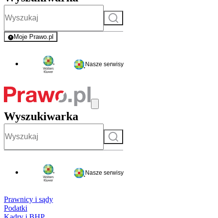
Szukaj
Moje Prawo.pl
- rejestracja i logowanie do serwisu
Nasze serwisy
Wyszukiwarka
Szukaj
Nasze serwisy
Prawnicy i sądy
Podatki
Kadry i BHP