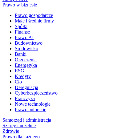
Prawo w biznesie
Prawo gospodarcze
Małe i średnie firmy
Spółki
Finanse
Prawo AI
Budownictwo
Środowisko
Banki
Orzeczenia
Energetyka
ESG
Kredyty
Cło
Deregulacja
Cyberbezpieczeństwo
Franczyza
Nowe technologie
Prawo autorskie
Samorząd i administracja
Szkoły i uczelnie
Zdrowie
Prawo dla każdego