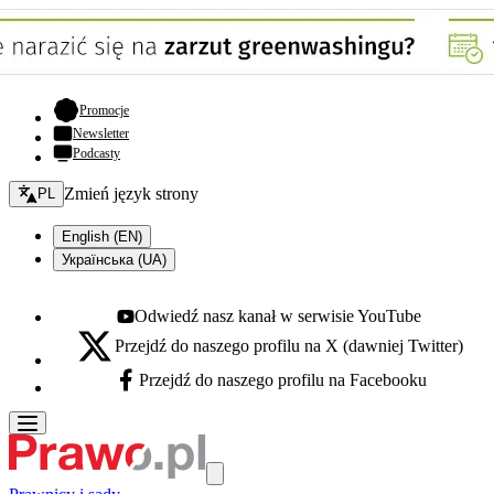
- otwiera się w nowej karcie
Promocje
Newsletter
Podcasty
Zmień język - bieżący:
Zmień język strony
PL
English (EN)
Українська (UA)
Odwiedź nasz kanał w serwisie YouTube
Youtube - otwiera się w nowej karcie
Przejdź do naszego profilu na X (dawniej Twitter)
X - otwiera się w nowej karcie
Przejdź do naszego profilu na Facebooku
Facebook - otwiera się w nowej karcie