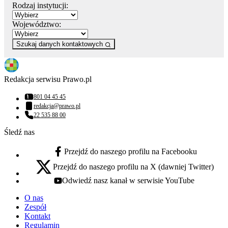
Rodzaj instytucji:
Województwo:
Szukaj danych kontaktowych
Redakcja serwisu Prawo.pl
801 04 45 45
Numer telefonu:
redakcja@prawo.pl
Adres email:
22 535 88 00
Numer telefonu:
Śledź nas
Przejdź do naszego profilu na Facebooku
facebook - otwiera się w nowej karcie
Przejdź do naszego profilu na X (dawniej Twitter)
x - otwiera się w nowej karcie
Odwiedź nasz kanał w serwisie YouTube
youtube - otwiera się w nowej karcie
O nas
Zespół
Kontakt
Regulamin