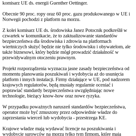
komisarz UE ds. energii Guenther Oettinger.
Obecnie 90 proc. ropy oraz 60 proc. gazu produkowanego w UE i
Norwegii pochodzi z platform na morzu.
Z kolei komisarz UE ds. środowiska Janez Potocnik podkreślił w
czwartek w komunikacie, że to zaktualizowanie standardów
bezpieczeństwa dla środowiska i zdrowia na platformach
wiertniczych służyć będzie nie tylko środowisku i obywatelom, ale
także biznesowi, który będzie mógł prowadzić działalność w
przewidywalnym otoczeniu prawnym.
Projekt rozporządzenia wyznacza jasne zasady bezpieczeństwa od
momentu planowania poszukiwań i wydobycia aż do usunięcia
platform i innych instalacji. Firmy działające w UE, pod nadzorem
krajowych regulatorów, będą musiały regularnie oceniać i
poprawiać standardy bezpieczeństwa uwzględniając nowe
technologie, bieżący know-how oraz nowe ryzyka.
W przypadku poważnych naruszeń standardów bezpieczeństwa,
operator może być zmuszony przez odpowiednie władze do
zaprzestania wierceń lub wydobycia - przestrzega KE.
Krajowe władze mają wydawać licencje na poszukiwania i
wydobycie surowców na morzu tylko tym firmom, które mają