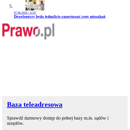
07.08.2026 | 15:07
Przejdź do artykułu:
Deweloperzy będą jednolicie raportować ceny mieszkań
Baza teleadresowa
Sprawdź darmowy dostęp do pełnej bazy m.in. sądów i
urzędów.