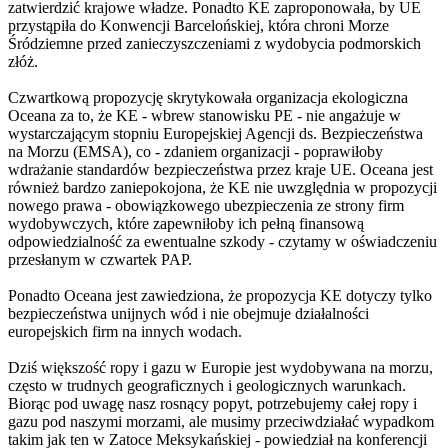
zatwierdzić krajowe władze. Ponadto KE zaproponowała, by UE
przystąpiła do Konwencji Barcelońskiej, która chroni Morze
Śródziemne przed zanieczyszczeniami z wydobycia podmorskich
złóż.
Czwartkową propozycję skrytykowała organizacja ekologiczna
Oceana za to, że KE - wbrew stanowisku PE - nie angażuje w
wystarczającym stopniu Europejskiej Agencji ds. Bezpieczeństwa
na Morzu (EMSA), co - zdaniem organizacji - poprawiłoby
wdrażanie standardów bezpieczeństwa przez kraje UE. Oceana jest
również bardzo zaniepokojona, że KE nie uwzględnia w propozycji
nowego prawa - obowiązkowego ubezpieczenia ze strony firm
wydobywczych, które zapewniłoby ich pełną finansową
odpowiedzialność za ewentualne szkody - czytamy w oświadczeniu
przesłanym w czwartek PAP.
Ponadto Oceana jest zawiedziona, że propozycja KE dotyczy tylko
bezpieczeństwa unijnych wód i nie obejmuje działalności
europejskich firm na innych wodach.
Dziś większość ropy i gazu w Europie jest wydobywana na morzu,
często w trudnych geograficznych i geologicznych warunkach.
Biorąc pod uwagę nasz rosnący popyt, potrzebujemy całej ropy i
gazu pod naszymi morzami, ale musimy przeciwdziałać wypadkom
takim jak ten w Zatoce Meksykańskiej - powiedział na konferencji